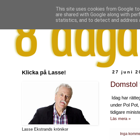
This site uses cookies from Google to 
are shared with Google along with per
statistics, and to detect and address 
Klicka på Lasse!
27 juni 2
Domstol f
Idag har rätte
under Pol Pot,
tidigare ministe
Läs mera »
Lasse Ekstrands krönikor
Inga komme