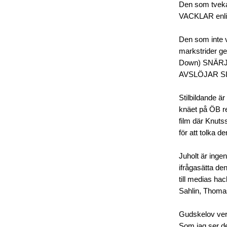
Den som tveka
VACKLAR enli
Den som inte v
markstrider ge
Down) SNÄRJ
AVSLÖJAR SI
Stilbildande ä
knäet på ÖB re
film där Knuts
för att tolka de
Juholt är inge
ifrågasätta de
till medias ha
Sahlin, Thoma
Gudskelov verk
Som jag ser de