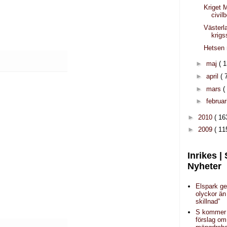
Kriget
civil
Västerl
krig
Hetsen 
►
maj
( 1
►
april
( 
►
mars
(
►
februar
►
2010
( 16
►
2009
( 11
Inrikes |
Nyheter
Elspark ge
olyckor än
skillnad”
S kommer
förslag om