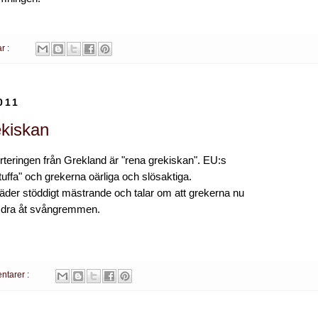
r :
011
kiskan
teringen från Grekland är "rena grekiskan". EU:s
tuffa" och grekerna oärliga och slösaktiga.
räder stöddigt mästrande och talar om att grekerna nu
g dra åt svångremmen.
ntarer :