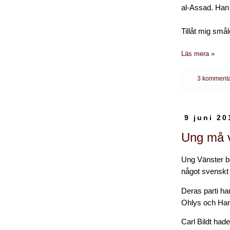
al-Assad. Han 
Tillåt mig smål
Läs mera »
3 kommenta
9 juni 20
Ung må v
Ung Vänster be
något svenskt 
Deras parti har
Ohlys och Hans
Carl Bildt had