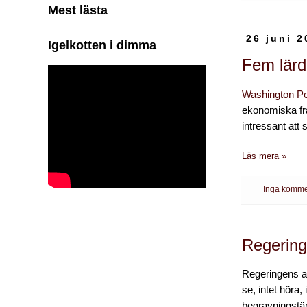
Mest lästa
26 juni 2
Igelkotten i dimma
Fem lärd
Washington P
ekonomiska fra
intressant att
Läs mera »
Inga komme
Regerin
Regeringens att
se, intet höra,
begravningstä