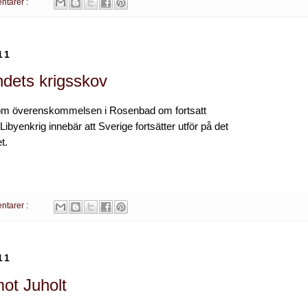
ntarer :
11
ndets krigsskov
om överenskommelsen i Rosenbad om fortsatt
Libyenkrig innebär att Sverige fortsätter utför på det
t.
ntarer :
11
ot Juholt