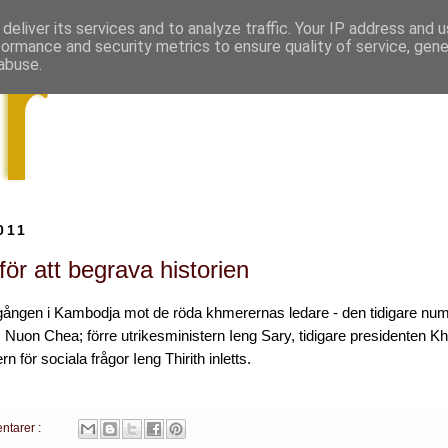
deliver its services and to analyze traffic. Your IP address and 
formance and security metrics to ensure quality of service, gen
abuse.
011
ör att begrava historien
gången i Kambodja mot de röda khmerernas ledare - den tidigare num
 Nuon Chea; förre utrikesministern Ieng Sary, tidigare presidenten
rn för sociala frågor Ieng Thirith inletts.
ntarer :