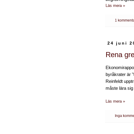
Läs mera »
1 kommenta
24 juni 2
Rena gre
Ekonomirappor
byråkrater är "
Reinfeldt uppt
måste lära si
Läs mera »
Inga komme