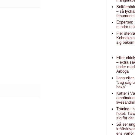
mängdraba
Solförmörk
– så lycka
fenomenet
Experten: 
mindre eft
Fler stenr
Kebnekais
sig bakom 
Efter eldo
– extra sä
under mede
Arboga
Ilona efter
”Jag såg 
häxa”
Katter i V
omhändert
livesändni
Träning i 
hotet: Tai
sig för det
Så ser un
kräftskivan
ens varför