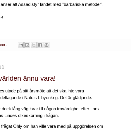
anser att Assad styr landet med "barbariska metoder".
e!
rer :
11
ärlden ännu vara!
slutade på sitt årsmöte att det ska inte vara
deltagande i Nato:s Libyenkrig. Det är glädjande.
 dock lång väg kvar till någon trovärdighet efter Lars
 Lindes dikeskörning i frågan.
e frågat Ohly om han ville vara med på uppgörelsen om