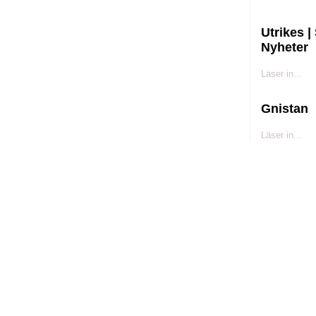
Utrikes |
Nyheter
Läser in...
Gnistan
Läser in...