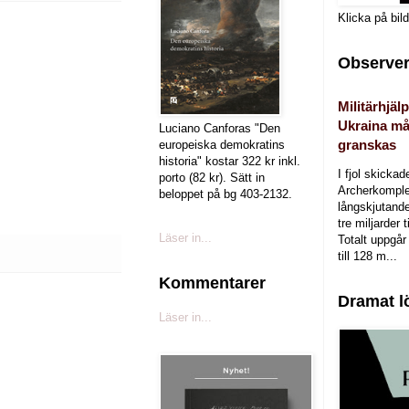
Klicka på bil
Observer
Militärhjälp
Ukraina må
Luciano Canforas "Den
granskas
europeiska demokratins
historia" kostar 322 kr inkl.
I fjol skicka
porto (82 kr). Sätt in
Archerkomple
beloppet på bg 403-2132.
långskjutande a
tre miljarder t
Läser in...
Totalt uppgår 
till 128 m...
Kommentarer
Dramat l
Läser in...