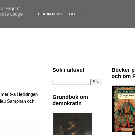
user-agent
erate usage
LEARN MORE
GOT IT
Sök i arkivet
Böcker p
och om 
mer två i ledningen
Grundbok om
 Khieu Samphan och
demokratin