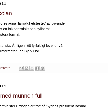
011
kolan
föreslagna "lämplighetstestet" av blivande
s ett folkpartistiskt och nyliberalt
stora format.
brista: Äntligen! Ett fyrfaldigt leve för vår
reformator Jan Björklund.
ntarer :
011
med munnen full
ärminister Erdogan är trött på Syriens president Bashar