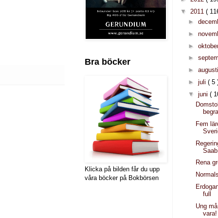
▼
2011
( 11
►
decem
►
novem
►
oktobe
►
septe
Bra böcker
►
august
►
juli
( 5 
▼
juni
( 1
Domstol
begra
Fem lä
Sver
Regeri
Saab
Rena gr
Klicka på bilden får du upp
Normal
våra böcker på Bokbörsen
Erdoga
full
Ung må 
vara!