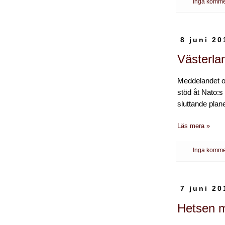
Inga komme
8 juni 20
Västerla
Meddelandet 
stöd åt Nato:s 
sluttande plane
Läs mera »
Inga komme
7 juni 20
Hetsen m