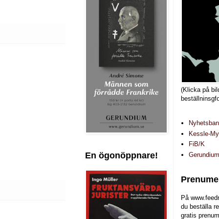
(Klicka på bil
beställninsgf
Nyhetsba
Kessle-Myr
FiB/K
En ögonöppnare!
Gerundiu
Prenumer
På www.feedr
du beställa r
gratis prenum