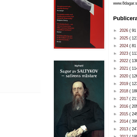
www.8dagar.s
Publicer
►
2026
( 91 
►
2025
( 12
►
2024
( 81 
►
2023
( 11
►
2022
( 13
►
2021
( 11
►
2020
( 12
►
2019
( 12
►
2018
( 18
►
2017
( 21
►
2016
( 20
►
2015
( 24
►
2014
( 39
►
2013
( 24
►
2012
( 19