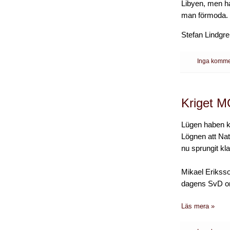
Libyen, men ha
man förmoda.
Stefan Lindgr
Inga komme
Kriget M
Lügen haben k
Lögnen att Nato
nu sprungit kla
Mikael Eriksson
dagens SvD om h
Läs mera »