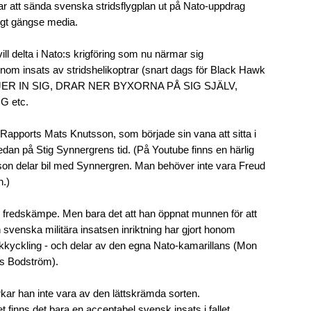
r att sända svenska stridsflygplan ut på Nato-uppdrag
gt gängse media.
ill delta i Nato:s krigföring som nu närmar sig
nom insats av stridshelikoptrar (snart dags för Black Hawk
ER IN SIG, DRAR NER BYXORNA PÅ SIG SJÄLV,
G etc.
r Rapports Mats Knutsson, som började sin vana att sitta i
dan på Stig Synnergrens tid. (På Youtube finns en härlig
son delar bil med Synnergren. Man behöver inte vara Freud
n.)
n fredskämpe. Men bara det att han öppnat munnen för att
n svenska militära insatsen inriktning har gjort honom
ckkyckling - och delar av den egna Nato-kamarillans (Mon
s Bodström).
ar han inte vara av den lättskrämda sorten.
t finns det bara en acceptabel svensk insats i fallet