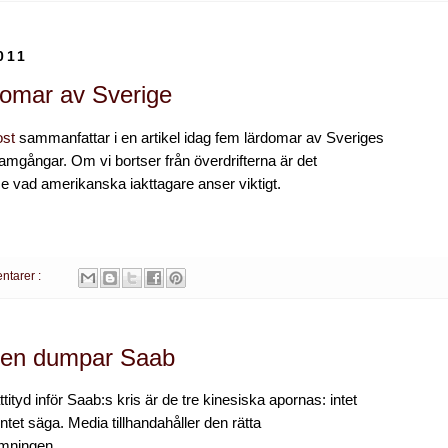
011
omar av Sverige
ost
sammanfattar i en artikel idag fem lärdomar av Sveriges
mgångar. Om vi bortser från överdrifterna är det
 se vad amerikanska iakttagare anser viktigt.
ntarer :
gen dumpar Saab
ityd inför Saab:s kris är de tre kinesiska apornas: intet
 intet säga. Media tillhandahåller den rätta
mningen.