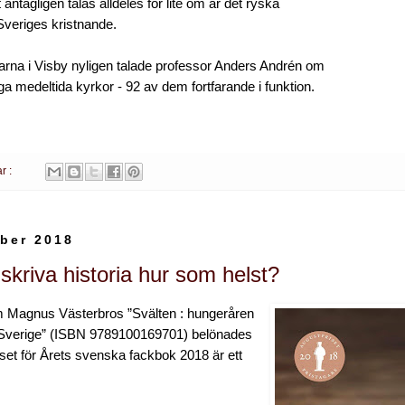
ntagligen talas alldeles för lite om är det ryska
 Sveriges kristnande.
arna i Visby nyligen talade professor Anders Andrén om
 medeltida kyrkor - 92 av dem fortfarande i funktion.
r :
ber 2018
skriva historia hur som helst?
m Magnus Västerbros ”Svälten : hungeråren
Sverige” (ISBN 9789100169701) belönades
et för Årets svenska fackbok 2018 är ett