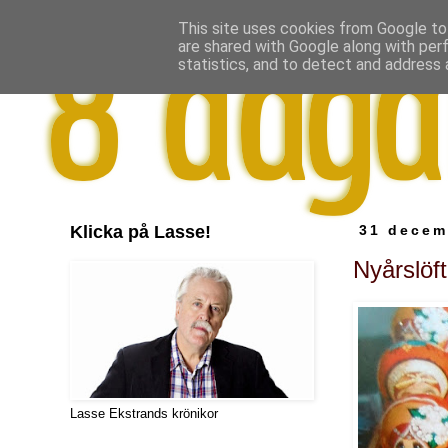
This site uses cookies from Google to 
are shared with Google along with per
statistics, and to detect and address 
Klicka på Lasse!
31 decem
Nyårslöft
Lasse Ekstrands krönikor