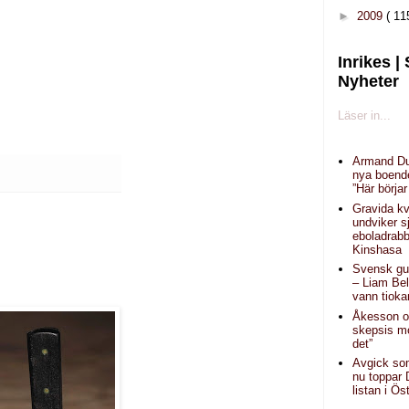
►
2009
( 11
Inrikes |
Nyheter
Läser in...
Armand Du
nya boend
”Här börjar
Gravida kv
undviker s
eboladrab
Kinshasa
Svensk gu
– Liam Bel
vann tiok
Åkesson o
skepsis mo
det”
Avgick som
nu toppar 
listan i Ös