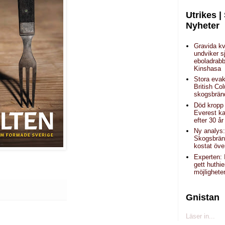
Utrikes |
Nyheter
Gravida kv
undviker s
eboladrab
Kinshasa
Stora evak
British Co
skogsbrän
Död kropp
Everest k
efter 30 år
Ny analys
Skogsbrän
kostat öve
Experten: 
gett huthi
möjlighete
Gnistan
Läser in...