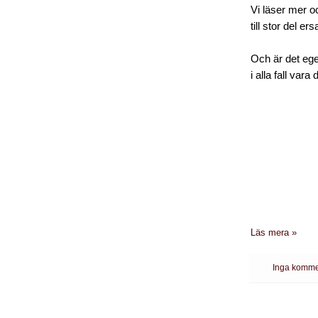
Vi läser mer o
till stor del ers
Och är det ege
i alla fall vara 
Läs mera »
Inga komme