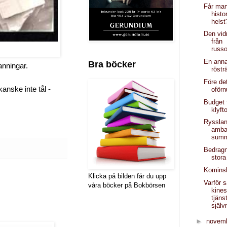
Får man
histo
helst
Den vid
från
russo
En anna
Bra böcker
anningar.
röstr
Före de
anske inte tål -
oförn
Budget 
klyft
Ryssla
amba
summ
Bedragn
stor
Komins
Klicka på bilden får du upp
Varför 
våra böcker på Bokbörsen
kine
tjän
själ
►
novem