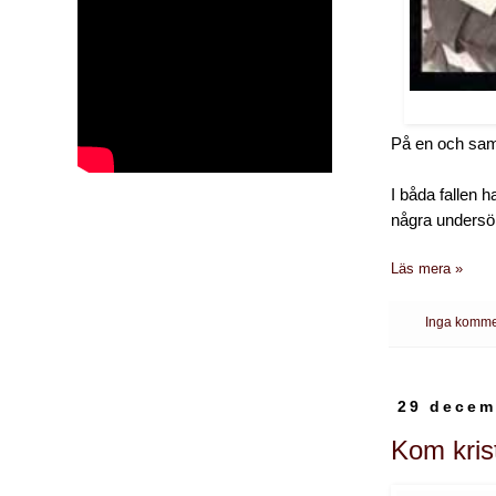
På en och sam
I båda fallen h
några undersö
Läs mera »
Inga komme
29 decem
Kom kris