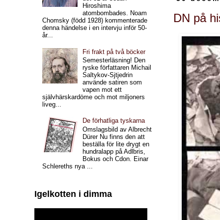
Hiroshima
atombombades. Noam
DN på hi
Chomsky (född 1928) kommenterade
denna händelse i en intervju inför 50-
år...
Fri frakt på två böcker
Semesterläsning! Den
ryske författaren Michail
Saltykov-Sjtjedrin
använde satiren som
vapen mot ett
självhärskardöme och mot miljoners
liveg...
De förhatliga tyskarna
Omslagsbild av Albrecht
Dürer Nu finns den att
beställa för lite drygt en
hundralapp på Adlbris,
Bokus och Cdon. Einar
Schlereths nya ...
Igelkotten i dimma