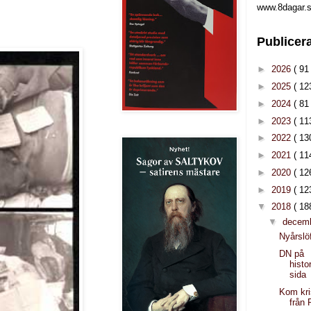
www.8dagar.s
Publicer
►
2026
( 91 
►
2025
( 12
►
2024
( 81 
►
2023
( 11
►
2022
( 13
►
2021
( 11
►
2020
( 12
►
2019
( 12
▼
2018
( 18
▼
decem
Nyårslö
DN på
histo
sida
Kom kr
från