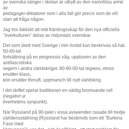
av svenska sånger i skolan är utbytt av den namnlösa armé
av
pedagoger-diktatorer som i alla fall gör precis som de vill
utan att fråga någon.
Jag tror faktiskt att mitt främlingsskap för den nya officiella
"överkulturen" delas av miljontals svenskar.
Det som skett med Sverige i min livstid kan beskrivas så här.
50-60-tal
fortsättning på en progressiv våg, uppburen av den
antifascistiska
segern i andra världskriget. 80-90-00-tal regress, etnos
ersätter klass,
kön ersätter förnuft, uppmarsch till nytt världskrig.
I det skiftet spelar traditionen en väldig bromsande roll
(negativt ur
överhetens synpunkt).
När Ryssland på 90-talet i vissa avseenden rasade till tredje
världensställning (Ryssland har beskrivits som ett "Burkina
Faso med