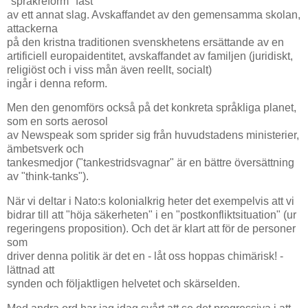
"språkreform" fast
av ett annat slag. Avskaffandet av den gemensamma skolan,
attackerna
på den kristna traditionen svenskhetens ersättande av en
artificiell europaidentitet, avskaffandet av familjen (juridiskt,
religiöst och i viss mån även reellt, socialt)
ingår i denna reform.
Men den genomförs också på det konkreta språkliga planet,
som en sorts aerosol
av Newspeak som sprider sig från huvudstadens ministerier,
ämbetsverk och
tankesmedjor ("tankestridsvagnar" är en bättre översättning
av "think-tanks").
När vi deltar i Nato:s kolonialkrig heter det exempelvis att vi
bidrar till att "höja säkerheten" i en "postkonfliktsituation" (ur
regeringens proposition). Och det är klart att för de personer
som
driver denna politik är det en - låt oss hoppas chimärisk! -
lättnad att
synden och följaktligen helvetet och skärselden.