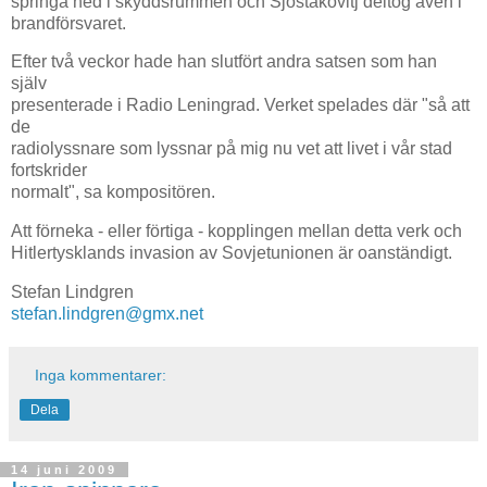
springa ned i skyddsrummen och Sjostakovitj deltog även i
brandförsvaret.
Efter två veckor hade han slutfört andra satsen som han
själv
presenterade i Radio Leningrad. Verket spelades där "så att
de
radiolyssnare som lyssnar på mig nu vet att livet i vår stad
fortskrider
normalt", sa kompositören.
Att förneka - eller förtiga - kopplingen mellan detta verk och
Hitlertysklands invasion av Sovjetunionen är oanständigt.
Stefan Lindgren
stefan.lindgren@gmx.net
Inga kommentarer:
Dela
14 juni 2009