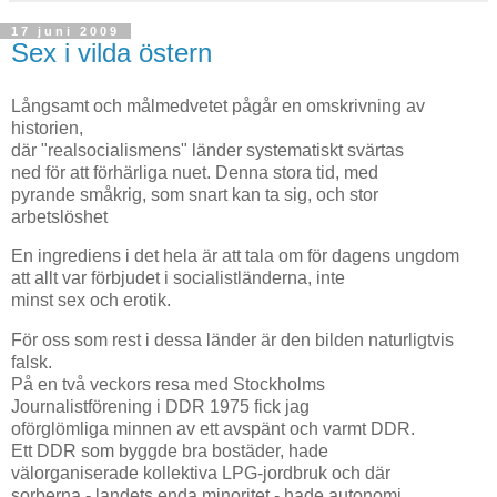
17 juni 2009
Sex i vilda östern
Långsamt och målmedvetet pågår en omskrivning av
historien,
där "realsocialismens" länder systematiskt svärtas
ned för att förhärliga nuet. Denna stora tid, med
pyrande småkrig, som snart kan ta sig, och stor
arbetslöshet
En ingrediens i det hela är att tala om för dagens ungdom
att allt var förbjudet i socialistländerna, inte
minst sex och erotik.
För oss som rest i dessa länder är den bilden naturligtvis
falsk.
På en två veckors resa med Stockholms
Journalistförening i DDR 1975 fick jag
oförglömliga minnen av ett avspänt och varmt DDR.
Ett DDR som byggde bra bostäder, hade
välorganiserade kollektiva LPG-jordbruk och där
sorberna - landets enda minoritet - hade autonomi