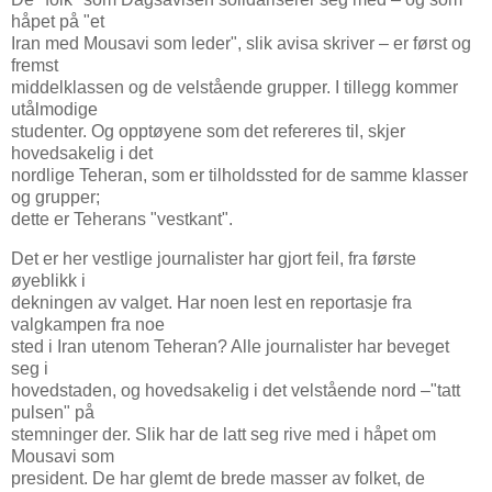
håpet på "et
Iran med Mousavi som leder", slik avisa skriver – er først og
fremst
middelklassen og de velstående grupper. I tillegg kommer
utålmodige
studenter. Og opptøyene som det refereres til, skjer
hovedsakelig i det
nordlige Teheran, som er tilholdssted for de samme klasser
og grupper;
dette er Teherans "vestkant".
Det er her vestlige journalister har gjort feil, fra første
øyeblikk i
dekningen av valget. Har noen lest en reportasje fra
valgkampen fra noe
sted i Iran utenom Teheran? Alle journalister har beveget
seg i
hovedstaden, og hovedsakelig i det velstående nord –"tatt
pulsen" på
stemninger der. Slik har de latt seg rive med i håpet om
Mousavi som
president. De har glemt de brede masser av folket, de