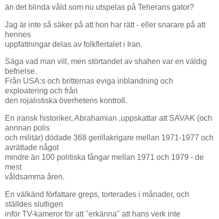
än det blinda våld som nu utspelas på Teherans gator?
Jag är inte så säker på att hon har rätt - eller snarare på att
hennes
uppfattningar delas av folkflertalet i Iran.
Säga vad man vill, men störtandet av shahen var en väldig
befrielse.
Från USA:s och britternas eviga inblandning och
exploatering och från
den rojalistiska överhetens kontroll.
En iransk historiker, Abrahamian ,uppskattar att SAVAK (och
annnan polis
och militär) dödade 368 gerillakrigare mellan 1971-1977 och
avrättade något
mindre än 100 politiska fångar mellan 1971 och 1979 - de
mest
våldsamma åren.
En välkänd författare greps, torterades i månader, och
ställdes slutligen
inför TV-kameror för att "erkänna" att hans verk inte