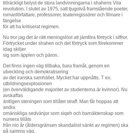
tillräckligt belyst de stora landvinningarna i shahens Vita
revolution. I slutet av 1975, satt tjugotvå framstående poeter,
romanförfattare, professorer, teaterregissörer och filmare i
fängelse
för att ha kritiserat regimen.
Nu tror jag det är rätt meningslöst att jämföra förtryck i siffror.
Förtrycket under shahen och det förtryck som förekommer
idag skiljer
sig som äpplen och päron.
Det finns ingen väg tillbaka, bara framåt, genom en
utveckling och demokratisering
av det iranska samhället. Mycket har uppnåtts. T ex.
utbildningsexplosionen
(en överväldigande majoritet av studenterna är kvinnor). Nu
avskaffas
äntligen steningen som tillåtet straff. Man får hoppas att
andra
omänskliga sedvänjor som siqeh och barnäktenskap som
numera tillåts
från nio år (åldersgränsen skandalöst sänkt av regimen) ska
gå samma väg.