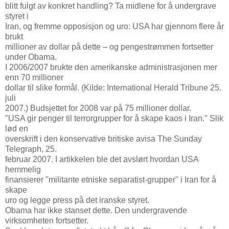
blitt fulgt av konkret handling? Ta midlene for å undergrave
styret i
Iran, og fremme opposisjon og uro: USA har gjennom flere år
brukt
millioner av dollar på dette – og pengestrømmen fortsetter
under Obama.
I 2006/2007 brukte den amerikanske administrasjonen mer
enn 70 millioner
dollar til slike formål. (Kilde: International Herald Tribune 25.
juli
2007.) Budsjettet for 2008 var på 75 millioner dollar.
"USA gir penger til terrorgrupper for å skape kaos i Iran." Slik
lød en
overskrift i den konservative britiske avisa The Sunday
Telegraph, 25.
februar 2007. I artikkelen ble det avslørt hvordan USA
hemmelig
finansierer "militante etniske separatist-grupper" i Iran for å
skape
uro og legge press på det iranske styret.
Obama har ikke stanset dette. Den undergravende
virksomheten fortsetter.