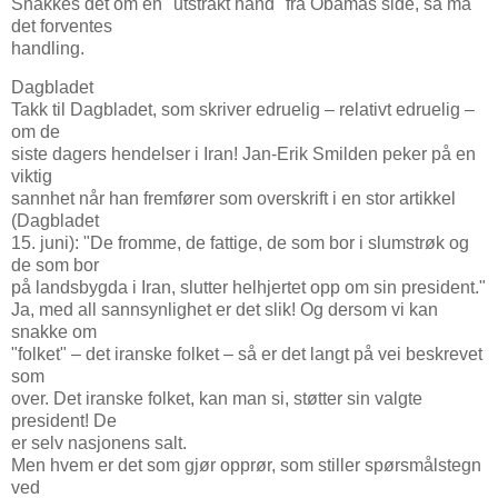
Snakkes det om en "utstrakt hånd" fra Obamas side, så må
det forventes
handling.
Dagbladet
Takk til Dagbladet, som skriver edruelig – relativt edruelig –
om de
siste dagers hendelser i Iran! Jan-Erik Smilden peker på en
viktig
sannhet når han fremfører som overskrift i en stor artikkel
(Dagbladet
15. juni): "De fromme, de fattige, de som bor i slumstrøk og
de som bor
på landsbygda i Iran, slutter helhjertet opp om sin president."
Ja, med all sannsynlighet er det slik! Og dersom vi kan
snakke om
"folket" – det iranske folket – så er det langt på vei beskrevet
som
over. Det iranske folket, kan man si, støtter sin valgte
president! De
er selv nasjonens salt.
Men hvem er det som gjør opprør, som stiller spørsmålstegn
ved