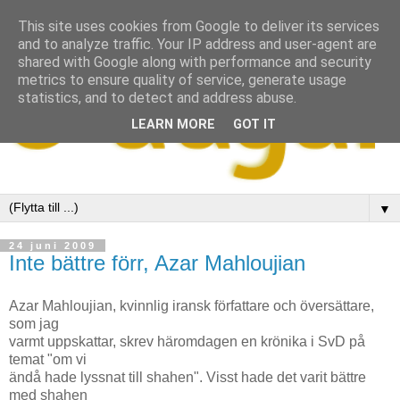
This site uses cookies from Google to deliver its services
and to analyze traffic. Your IP address and user-agent are
shared with Google along with performance and security
metrics to ensure quality of service, generate usage
statistics, and to detect and address abuse.
LEARN MORE
GOT IT
▼
24 juni 2009
Inte bättre förr, Azar Mahloujian
Azar Mahloujian, kvinnlig iransk författare och översättare,
som jag
varmt uppskattar, skrev häromdagen en krönika i SvD på
temat "om vi
ändå hade lyssnat till shahen". Visst hade det varit bättre
med shahen