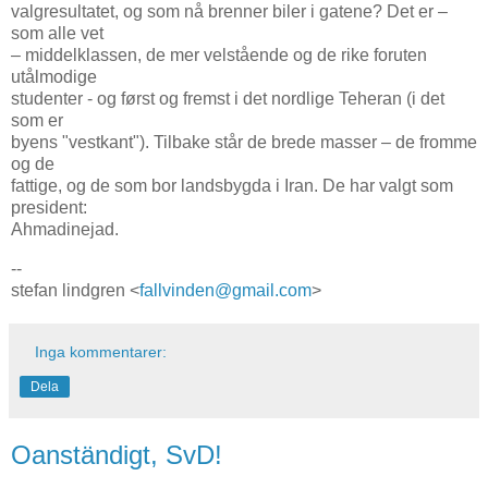
valgresultatet, og som nå brenner biler i gatene? Det er –
som alle vet
– middelklassen, de mer velstående og de rike foruten
utålmodige
studenter - og først og fremst i det nordlige Teheran (i det
som er
byens "vestkant"). Tilbake står de brede masser – de fromme
og de
fattige, og de som bor landsbygda i Iran. De har valgt som
president:
Ahmadinejad.
--
stefan lindgren <
fallvinden@gmail.com
>
Inga kommentarer:
Dela
Oanständigt, SvD!