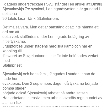
I dagens understreckare i SvD står det i en artikel att Dmitrij
Sjostakovitjs 7:e symfoni, Leningradsymfonin är grundad i
det sena
30-talets fasa - tänk: Stalinterrorn.
Det må så vara. Men det är oanständigt att inte nämna ett
ord om att
detta verk slutfördes under Leningrads belägring av
hitlertyskarna,
uruppfördes under stadens heroiska kamp och har en
koppling till
försvaret av Sovjetunionen. Inte för inte belönades verket
med
Stalinpriset.
Sjostakovitj och hans familj fångades i staden innan de
hade hunnit
evakueras. Den 2 september, dagen då tyskarna började
bomba staden,
började också Sjostakovitj arbetet på andra satsen.
Han arbetade intensivt, men arbetet avbröts regelbundet av
att man fick