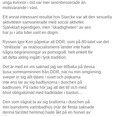
unga kvinnor i öst var mer sexintresserade än
motsvarande i väst.
Ett annat intressant resultat hos Starcke var att den sexuella
aktiviteten samvarierade med social aktivitet.
Självklart egentligen, men "skadligheten" av sex
har ju i alla tider varit en dogm.
Ryssen Igor Kon påpekar att DDR, som på 80-talet var det
"striktaste" av realsocialismens länder inte hade
några begränsningar av pornografi, helt enkelt för
att detta aldrig ingått i tysk tradition.
Det är med en vis saknad jag ser tillbaka på dessa
ljusa sommarminnen från DDR, när nu min omgivning
sveper in sig allt tätare i svart och pojkarna
inte ens tar av sig badbyxorna i duschen på
badhusen. På radio hör jag att det till och med
blivit obligatoriskt med badkläder i bastun…
Den som vägrat ta av sig brallorna i duschen på
min barndoms varmbadhus (när de flesta saknade
denna facilitet hemma) hade åkt på en hurvel av