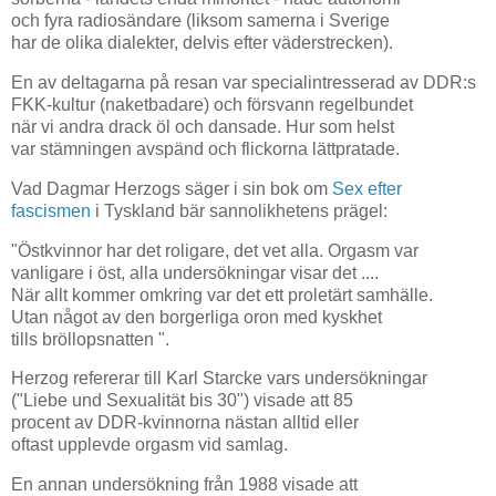
och fyra radiosändare (liksom samerna i Sverige
har de olika dialekter, delvis efter väderstrecken).
En av deltagarna på resan var specialintresserad av DDR:s
FKK-kultur (naketbadare) och försvann regelbundet
när vi andra drack öl och dansade. Hur som helst
var stämningen avspänd och flickorna lättpratade.
Vad Dagmar Herzogs säger i sin bok om
Sex efter
fascismen
i Tyskland bär sannolikhetens prägel:
"Östkvinnor har det roligare, det vet alla. Orgasm var
vanligare i öst, alla undersökningar visar det ....
När allt kommer omkring var det ett proletärt samhälle.
Utan något av den borgerliga oron med kyskhet
tills bröllopsnatten ".
Herzog refererar till Karl Starcke vars undersökningar
("Liebe und Sexualität bis 30") visade att 85
procent av DDR-kvinnorna nästan alltid eller
oftast upplevde orgasm vid samlag.
En annan undersökning från 1988 visade att