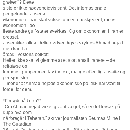
grøften"? Dette
siste er ikke nødvendigvis sant. Det internasjonale
pengefondet anser at
økonomien i Iran skal vokse, om enn beskjedent, mens
økonomien i de
fleste andre gulf-stater svekkes! Og om økonomien i Iran er
presset,
anser ikke folk at dette nødvendigvis skyldes Ahmadinejad,
men kan ha
årsak i vestens boikott.
Heller ikke skal vi glemme at et stort antall iranere – de
religiøse og
fromme, grupper med lav inntekt, mange offentlig ansatte og
pensjonister
– mener at Ahmadinejads økonomiske politikk har vært til
fordel for dem.
*Forsøk på kupp?*
"Om Ahmadinejad virkelig vant valget, så er det forsøk på
kupp hva som
nå foregår i Teheran," skriver journalisten Seumas Milne i
The Guardian
18. juni. Det har han kanskje rett i. Situasjonen i Teheran