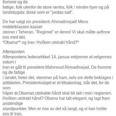
fromme og de
fattige, folk utenfor de store sentra, folk i mindre byer og på
landsbygda: disse som er "jordas salt".
De har valgt sin president: Ahmadinejad! Mens
middelklassen kasser
steiner i Teheran. "Regimet" er deres! Vi skal måtte avfinne
oss med det.
*Obama** og Iran: Hvilken utstrakt hånd?*
Aftenposten
Aftenpostens lederartikkel 14. januar erkjenner at velgernes
votum i
Iran er gått til president Mahmoud Ahmadinejad. De fromme
og de fattige
i landet, heter det, stemmer på ham, selv om dette beklages i
artikkelen. Presidentvalget er et tilbakeslag, står det, for de
som
håper at Obamas utstrakte hånd skal bli tatt i mot i regionen.
Hvilken utstrakt hånd? Obama har talt elegant, og lagt fram
anstendige
standpunkter. Men er noe av det så langt, og vi kan holde
oss til Iran,