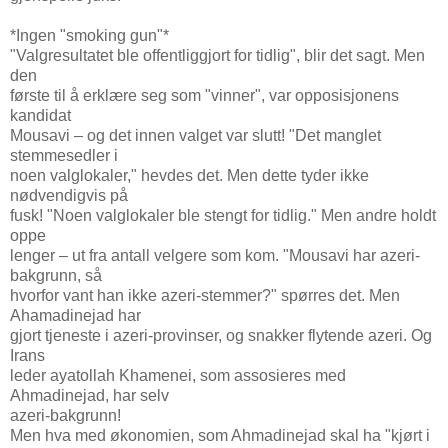
*Ingen "smoking gun"*
"Valgresultatet ble offentliggjort for tidlig", blir det sagt. Men
den
første til å erklære seg som "vinner", var opposisjonens
kandidat
Mousavi – og det innen valget var slutt! "Det manglet
stemmesedler i
noen valglokaler," hevdes det. Men dette tyder ikke
nødvendigvis på
fusk! "Noen valglokaler ble stengt for tidlig." Men andre holdt
oppe
lenger – ut fra antall velgere som kom. "Mousavi har azeri-
bakgrunn, så
hvorfor vant han ikke azeri-stemmer?" spørres det. Men
Ahamadinejad har
gjort tjeneste i azeri-provinser, og snakker flytende azeri. Og
Irans
leder ayatollah Khamenei, som assosieres med
Ahmadinejad, har selv
azeri-bakgrunn!
Men hva med økonomien, som Ahmadinejad skal ha "kjørt i