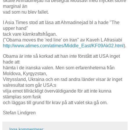
skulle Ahmadinejad ha besegrat Mousavi med mycket större
marginal än
vad som nu blev fallet.
I Asia Times stod att läsa att Ahmadinejad bl a hade "The
upper hand"
tack vare kärnkraftsfrågan.
("Obama moves the 'red line' on Iran" av Kaveh L Afrasiabi
http://www.atimes.com/atimes/Middle_East/KF09Ak02.html
).
Obama är inte så korkad att han inte förstått att USA inget
hade att
hämta i de iranska valen. Men som erfarenheterna från
Moldova, Kyrgyzstan,
Vitryssland, Ukraina och en rad andra länder visar är inget
valresultat som går USA:s
vilja emot tillräckligt överväldigande för att inte kunna
stämplas som fusk
och läggas till grund för krav på att valet ska gå om.
Stefan Lindgren
Inga kommentarer: