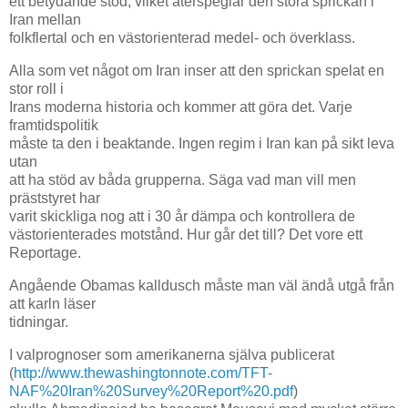
ett betydande stöd, vilket återspeglar den stora sprickan i
Iran mellan
folkflertal och en västorienterad medel- och överklass.
Alla som vet något om Iran inser att den sprickan spelat en
stor roll i
Irans moderna historia och kommer att göra det. Varje
framtidspolitik
måste ta den i beaktande. Ingen regim i Iran kan på sikt leva
utan
att ha stöd av båda grupperna. Säga vad man vill men
präststyret har
varit skickliga nog att i 30 år dämpa och kontrollera de
västorienterades motstånd. Hur går det till? Det vore ett
Reportage.
Angående Obamas kalldusch måste man väl ändå utgå från
att karln läser
tidningar.
I valprognoser som amerikanerna själva publicerat
(
http://www.thewashingtonnote.com/TFT-
NAF%20Iran%20Survey%20Report%20.pdf
)