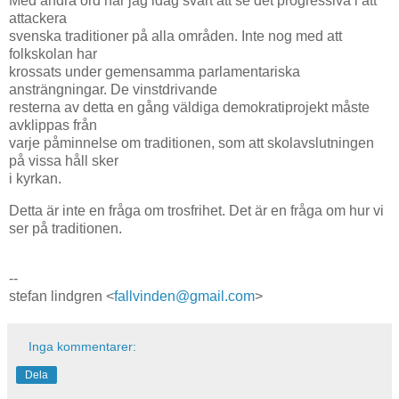
Med andra ord har jag idag svårt att se det progressiva i att
attackera
svenska traditioner på alla områden. Inte nog med att
folkskolan har
krossats under gemensamma parlamentariska
ansträngningar. De vinstdrivande
resterna av detta en gång väldiga demokratiprojekt måste
avklippas från
varje påminnelse om traditionen, som att skolavslutningen
på vissa håll sker
i kyrkan.
Detta är inte en fråga om trosfrihet. Det är en fråga om hur vi
ser på traditionen.
--
stefan lindgren <
fallvinden@gmail.com
>
Inga kommentarer:
Dela