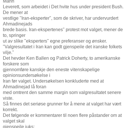
Mann
Leverett, som arbeidet i Det hvite hus under president Bush.
De mener at
vestlige "Iran-eksperter", som de skriver, har undervurdert
Ahmadinejads
brede basis. Iran-ekspertenes" protest mot valget, mener de
to, springer
ut av slike "eksperters" egne preferanser og ønsker.
"Valgresultatet i Iran kan godt gjenspeile det iranske folkets
vilje."
Det hevder Ken Ballen og Patrick Doherty, to amerikanske
forskere som
gjennomføre kanskje den eneste vitenskapelige
opinionsundersøkelse i
Iran før valget. Undersøkelsen konkluderte med at
Ahmadinejad lå foran
med omtrent den samme margin som valgresultatet senere
viste.
Så finnes det seriøse grunner for å mene at valget har vært
korrekt.
Det følgende er kommentarer til noen flere påstander om at
valget skal
gjenspeile juks: