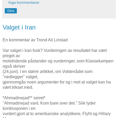
Inga kommentarer:
Dela
Valget i Iran
En kommentar av Trond Ali Linstad
Var valget i Iran fusk? Vurderingen av resultatet har vært
preget av
motstridende påstander og vurderinger, som Klassekampen
også skriver
(24.juni). I en større artikkel, om Vokterrådet som
"nedlegger" valget,
gjennomgås noen argumenter for og i mot at valget kan ha
vært trikset med.
*Ahmadinejad** seiret*
"Ahmadinejad vant. Kom bare over det." Slik lyder
konklusjonen i en
vurdert gjort at to amerikanske analytikere, Flyht og Hillary