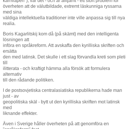
kärnvapen"), var det - och är alltjämt - ett stort problem för
överheten att de välutbildade, extremt läskunniga ryssarna
med sina
väldiga intellektuella traditioner inte ville anpassa sig till nya
realia.
Boris Kagarlitskij kom då (på skämt) med den intelligenta
lösningen att
införa en språkreform. Att avskaffa den kyrilliska skriften och
ersätta
den med latinsk. Det skulle i ett slag förvandla kreti som pleti
till
ilitterata - och kraftigt hämma alla försök att formulera
alternativ
till den rådande politiken.
I de postsovjetiska centralasiatiska republikerna hade man
just - av
geopolitiska skäl - bytt ut den kyrilliska skriften mot latinsk
med
liknande effekter.
Även i Sverige håller överheten på att genomföra en