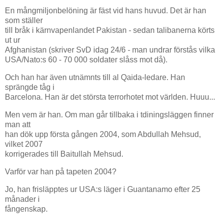
En mångmiljonbelöning är fäst vid hans huvud. Det är han
som ställer
till bråk i kärnvapenlandet Pakistan - sedan talibanerna körts
ut ur
Afghanistan (skriver SvD idag 24/6 - man undrar förstås vilka
USA/Nato:s 60 - 70 000 soldater slåss mot då).
Och han har även utnämnts till al Qaida-ledare. Han
sprängde tåg i
Barcelona. Han är det största terrorhotet mot världen. Huuu...
Men vem är han. Om man går tillbaka i tdiningsläggen finner
man att
han dök upp första gången 2004, som Abdullah Mehsud,
vilket 2007
korrigerades till Baitullah Mehsud.
Varför var han på tapeten 2004?
Jo, han frisläpptes ur USA:s läger i Guantanamo efter 25
månader i
fångenskap.