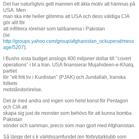
Det har naturligtvis gett mannen ett äkta motiv att hämnas på
USA. Men
man ska inte heller glömma att USA och dess väldiga CIA
gör allt för
att infiltrera rörelser som talibanerna i Pakistan
(se
http://groups.yahoo.com/group/afghanistan_ockuperat/mess
age/5207
).
I Bushs sista budget anslogs 400 miljoner dollar till "covert
operations" i bl a Iran. USA finansierar Mujahideen-e-Khalq,
partiet
för "ett fritt liv i Kurdistan" (PJAK) och Jundallah, Iranska
folkets
motståndsrörelse.
Det är med andra ord ingen som helst konst för Pentagon
och CIA att
skapa sig just de monster som behövs för att kunna bomba
Pakistan
sönder och samman, precis som man gjort med Afghanistan.
Så länge det s k världssamfundet (en förbrytarklubb som