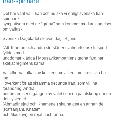
Iran-spinnare
Det har varit val i Iran och nu ska vi enligt svenska Iran-
spinnare
sympatisera med de "gröna" som kommer med anklagelser
om valfusk.
Svenska Dagbladet skriver idag 14 juni:
"Att Teheran och andra storstäder i valrörelsens slutspurt
fylldes med
ungdomar klädda i Mousavikampanjens gröna färg har
skakat regimens kärna.
Valsiffrorna tolkas av kritiker som att en inre krets ska ha
tagit till
i överkant för att skrämma det unga Iran, som vill ha
förändring. Andra
bedömare ser utgången av valet som en palatskupp där en
del systemet
(Ahmadinejad och Khamenei) ska ha gett en annan del
(Rafsanjani, Khatami
och Mousavi) en rejäl näsbränna.