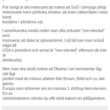
För övrigt är det intressant att notera att SvD i söndags ärligt
redovisade Irans politiska struktur, att även väktarrådet i sista
hand
bestäms i allmänna val.
I amerikanska media möter man ofta ordvalet "non-elected"
som
insinuerar att rådet är självutnämnt. I så fall kan man också
säga att
USA:s president och senat är "non-elected" eftersom de inte
är
direktvalda.
Men man ska ändå notera att Obama i sin kommentar låg
rätt lågt
jämfört med de infama utfallen från Brown, Bildt och co, det
gamla
Europa som drömmer om sin iranska 1 shilling-litern-bensin.
En av
världshistoriens största rip-offs dold bakom en påfågelstron.