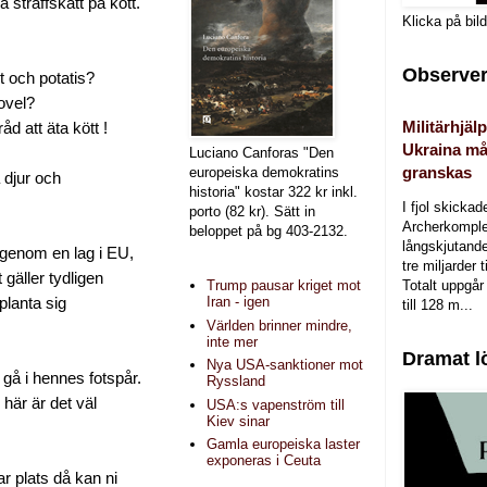
 straffskatt på kött.
Klicka på bil
Observer
t och potatis?
sovel?
Militärhjälp
åd att äta kött !
Ukraina må
Luciano Canforas "Den
granskas
europeiska demokratins
 djur och
historia" kostar 322 kr inkl.
I fjol skicka
porto (82 kr). Sätt in
Archerkomple
beloppet på bg 403-2132.
långskjutande a
 igenom en lag i EU,
tre miljarder t
gäller tydligen
Totalt uppgår 
Trump pausar kriget mot
Iran - igen
planta sig
till 128 m...
Världen brinner mindre,
inte mer
Dramat l
Nya USA-sanktioner mot
gå i hennes fotspår.
Ryssland
här är det väl
USA:s vapenström till
Kiev sinar
Gamla europeiska laster
exponeras i Ceuta
r plats då kan ni