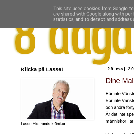
This site uses cookies from Google to 
are shared with Google along with per
statistics, and to detect and address 
Klicka på Lasse!
29 maj 2
Dine Mal
Bör inte Vänste
Bör inte Vänste
och andra fört
Är det inte spe
människor i ar
Lasse Ekstrands krönikor