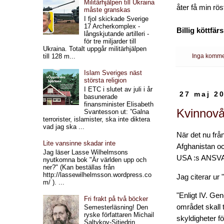
Militärhjälpen till Ukraina
åter få min rös
måste granskas
I fjol skickade Sverige
17 Archerkomplex -
Billig köttfärs
långskjutande artilleri -
för tre miljarder till
Ukraina. Totalt uppgår militärhjälpen
till 128 m...
Inga komme
Islam Sveriges näst
största religion
I ETC i slutet av juli i år
27 maj 2
basunerade
finansminister Elisabeth
Kvinnovå
Svantesson ut: ”Galna
terrorister, islamister, ska inte diktera
vad jag ska ...
När det nu frå
Lite vansinne skadar inte
Afghanistan o
Jag läser Lasse Wilhelmsons
USA :s ANSV
nyutkomna bok "Är världen upp och
ner?" (Kan beställas från
http://lassewilhelmsson.wordpress.co
Jag citerar ur 
m/ ). ...
"Enligt IV. Ge
Fri frakt på två böcker
området skall 
Semesterläsning! Den
ryske författaren Michail
skyldigheter f
Saltykov-Sjtjedrin