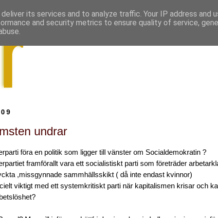
deliver its services and to analyze traffic. Your IP address and 
formance and security metrics to ensure quality of service, gen
abuse.
009
msten undrar
rparti föra en politik som ligger till vänster om Socialdemokratin ?
rpartiet framförallt vara ett socialistiskt parti som företräder arbetark
yckta ,missgynnade sammhällsskikt ( då inte endast kvinnor)
cielt viktigt med ett systemkritiskt parti när kapitalismen krisar och k
betslöshet?