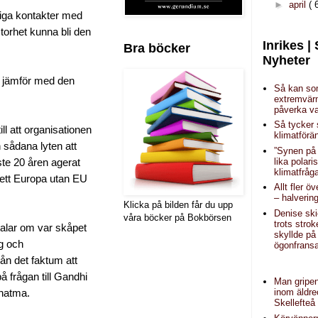
►
april
( 
ktiga kontakter med
storhet kunna bli den
Inrikes |
Bra böcker
Nyheter
an jämför med den
Så kan s
extremvär
påverka va
Så tycker
ill att organisationen
klimatförä
n sådana lyten att
”Synen på 
lika polar
ste 20 åren agerat
klimatfråg
t ett Europa utan EU
Allt fler ö
– halverin
Klicka på bilden får du upp
Denise sk
våra böcker på Bokbörsen
trots strok
alar om var skåpet
skyllde på
ng och
ögonfrans
rån det faktum att
å frågan till Gandhi
Man gripen
inom äldr
ahatma.
Skellefteå