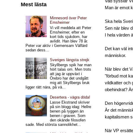
Vad sysslar VP 
Mest lästa
Man är emot k
Minnesord över Peter
Ska hela Sveri
Emsheimer
Vi vill meddela att Peter
Sen när blev d
Emsheimer, efter en
I hela värden ä
kort tids sjukdom, har
avlidit. Han blev 78 år.
Peter var aktiv i Gemensam Välfärd
Det kan väl in
sedan dess...
människor.
Sveriges längsta strejk
Skyllbergs spik har man
När blev det V
hört talas om. Men trots
att jag är uppväxt i
"förbud mot ka
Örebro har det undgått
vildkatter och
mig att Skyllbergs bruk
ligger rätt nära, på vä...
obehindrat? Är
Desertera - vägra döda!
Lasse Ekstrand skriver
Den högervridn
på sin blogg idag: Hellre
Är det människ
benen på ryggen än
benen i graven. Som
kapitalismen s
den okände filosofen
sade. Med största sannolikhet...
När VP ersätte