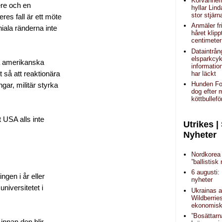
Körvänner
ere och en
hyllar Lin
stor stjärn
res fall är ett möte
Anmäler fr
iala ränderna inte
håret klipp
centimeter
Dataintrån
elsparkcyk
a amerikanska
informatio
har läckt
 så att reaktionära
Hunden Fo
gar, militär styrka
dog efter 
köttbullefö
 USA alls inte
Utrikes |
Nyheter
Nordkorea 
”ballistisk 
6 augusti:
gen i år eller
nyheter
niversitetet i
Ukrainas a
Wildberrie
ekonomisk 
”Bosättarn