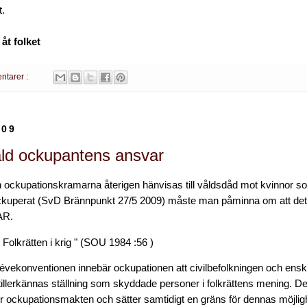
t.
 åt folket
ntarer :
009
ld ockupantens ansvar
n ockupationskramarna återigen hänvisas till våldsdåd mot kvinnor so
ckuperat (SvD Brännpunkt 27/5 2009) måste man påminna om att dett
AR.
" Folkrätten i krig " (SOU 1984 :56 )
névekonventionen innebär ockupationen att civilbefolkningen och enski
tillerkännas ställning som skyddade personer i folkrättens mening. D
ör ockupationsmakten och sätter samtidigt en gräns för dennas möjlighe