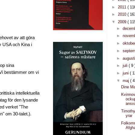
►
2011
( 11
►
2010
( 16
▼
2009
( 11
►
decem
►
novem
hovet av att göra
►
oktobe
av USA och Kina i
►
septe
►
august
hop sina
►
juli
( 9 
 "Vi bestämmer om vi
►
juni
( 1
▼
maj
( 4
Dine Ma
ttiska intellektuella
Kvinnov
ocku
ntag för den lysande
ansv
ed verket "The
Timothy
n" om 30-talet.).
yrar
Folkom
Afgh