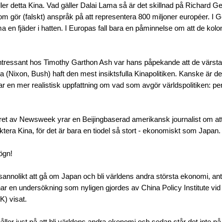
ller detta Kina. Vad gäller Dalai Lama så är det skillnad på Richard G
om gör (falskt) anspråk på att representera 800 miljoner européer. I Ge
 en fjäder i hatten. I Europas fall bara en påminnelse om att de kolon
ntressant hos Timothy Garthon Ash var hans påpekande att de värst
 (Nixon, Bush) haft den mest insiktsfulla Kinapolitiken. Kanske är det
ar en mer realistisk uppfattning om vad som avgör världspolitiken: pen
et av Newsweek yrar en Beijingbaserad amerikansk journalist om att
tera Kina, för det är bara en tiodel så stort - ekonomiskt som Japan.
ögn!
nnolikt att gå om Japan och bli världens andra största ekonomi, antin
ar en undersökning som nyligen gjordes av China Policy Institute vid u
) visat.