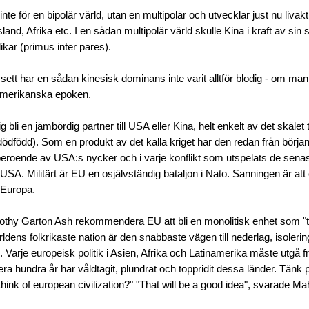
inte för en bipolär värld, utan en multipolär och utvecklar just nu liva
land, Afrika etc. I en sådan multipolär värld skulle Kina i kraft av sin 
ikar (primus inter pares).
 sett har en sådan kinesisk dominans inte varit alltför blodig - om m
r amerikanska epoken.
g bli en jämbördig partner till USA eller Kina, helt enkelt av det skälet t
 (dödfödd). Som en produkt av det kalla kriget har den redan från börja
t beroende av USA:s nycker och i varje konflikt som utspelats de sena
 USA. Militärt är EU en osjälvständig bataljon i Nato. Sanningen är at
e Europa.
othy Garton Ash rekommendera EU att bli en monolitisk enhet som "t
rldens folkrikaste nation är den snabbaste vägen till nederlag, isoleri
. Varje europeisk politik i Asien, Afrika och Latinamerika måste utgå f
era hundra år har våldtagit, plundrat och toppridit dessa länder. Tänk p
hink of european civilization?" "That will be a good idea", svarade M