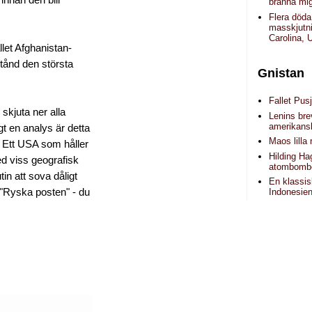
 innan den blir
bränna mig
Flera döda
masskjutni
Carolina,
let Afghanistan-
stånd den största
Gnistan
Fallet Pusj
 skjuta ner alla
Lenins brev
amerikans
gt en analys är detta
Maos lilla 
n. Ett USA som håller
Hilding H
med viss geografisk
atombomb
tin att sova dåligt
En klassis
 "Ryska posten" - du
Indonesie