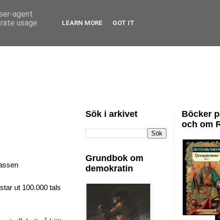
user-agent
erate usage
LEARN MORE
GOT IT
Sök i arkivet
Böcker p
och om 
Grundbok om
lassen
demokratin
astar ut 100.000 tals