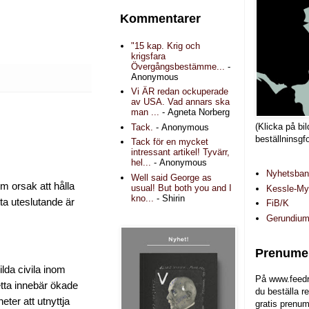
Kommentarer
"15 kap. Krig och
krigsfara
Övergångsbestämme...
-
Anonymous
Vi ÄR redan ockuperade
av USA. Vad annars ska
man ...
- Agneta Norberg
(Klicka på bil
Tack.
- Anonymous
beställninsgf
Tack för en mycket
intressant artikel! Tyvärr,
hel...
- Anonymous
Nyhetsba
Well said George as
m orsak att hålla
usual! But both you and I
Kessle-Myr
kno...
- Shirin
a uteslutande är
FiB/K
Gerundiu
Prenumer
lda civila inom
På www.feedr
etta innebär ökade
du beställa r
ter att utnyttja
gratis prenum