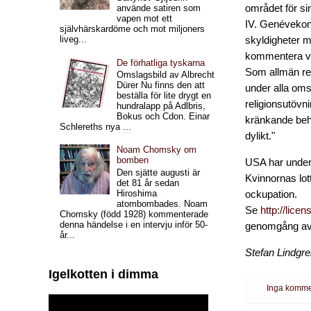
området för si
använde satiren som
vapen mot ett
IV. Genévekonv
självhärskardöme och mot miljoners
liveg...
skyldigheter m
kommentera vis
De förhatliga tyskarna
Som allmän reg
Omslagsbild av Albrecht
Dürer Nu finns den att
under alla omst
beställa för lite drygt en
religionsutövn
hundralapp på Adlbris,
Bokus och Cdon. Einar
kränkande behan
Schlereths nya ...
dylikt."
Noam Chomsky om
bomben
USA har under å
Den sjätte augusti är
Kvinnornas lot
det 81 år sedan
Hiroshima
ockupation.
atombombades. Noam
Se
http://li
Chomsky (född 1928) kommenterade
denna händelse i en intervju inför 50-
genomgång av k
år...
Stefan Lindgr
Igelkotten i dimma
Inga komme