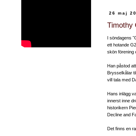
26 maj 2
Timothy 
I söndagens "
ett hotande G2
skön förening 
Han påstod att
Brysselkålar t
vill tala med D
Hans inlägg va
innerst inne d
historikern P
Decline and Fal
Det finns en rad