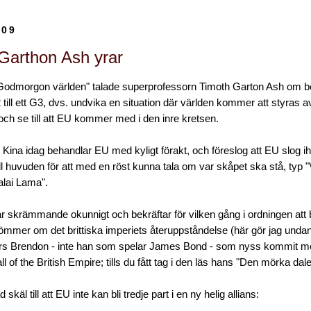
009
Garthon Ash yrar
Godmorgon världen" talade superprofessorn Timoth Garton Ash om be
 till ett G3, dvs. undvika en situation där världen kommer att styras 
och se till att EU kommer med i den inre kretsen.
 Kina idag behandlar EU med kyligt förakt, och föreslog att EU slog i
ill huvuden för att med en röst kunna tala om var skåpet ska stå, typ
alai Lama".
r skrämmande okunnigt och bekräftar för vilken gång i ordningen att bri
römmer om det brittiska imperiets återuppståndelse (här gör jag unda
iers Brendon - inte han som spelar James Bond - som nyss kommit m
l of the British Empire; tills du fått tag i den läs hans "Den mörka dale
 skäl till att EU inte kan bli tredje part i en ny helig allians: