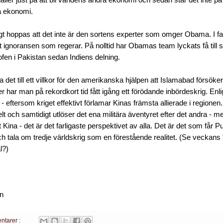
håller just på att bli världens andra ekonomi och sedan står det inte på
a ekonomi.
igt hoppas att det inte är den sortens experter som omger Obama. I fal
t ignoransen som regerar. På nolltid har Obamas team lyckats få till 
rofen i Pakistan sedan Indiens delning.
det till ett villkor för den amerikanska hjälpen att Islamabad försöker
er har man på rekordkort tid fått igång ett förödande inbördeskrig. Enli
 - eftersom kriget effektivt förlamar Kinas främsta allierade i regione
helt och samtidigt utlöser det ena militära äventyret efter det andra - 
 Kina - det är det farligaste perspektivet av alla. Det är det som får Pu
h tala om tredje världskrig som en förestående realitet. (Se veckans
l?)
en
ntarer :