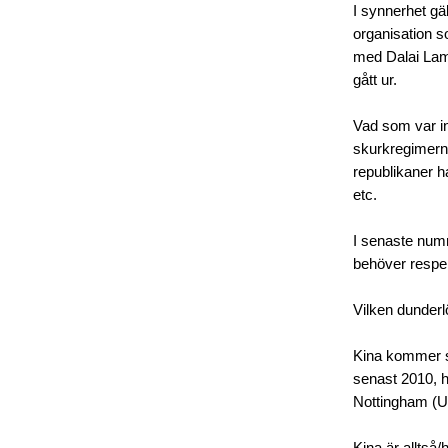
I synnerhet gä
organisation s
med Dalai Lama
gått ur.
Vad som var i
skurkregimerna
republikaner h
etc.
I senaste numr
behöver respek
Vilken dunderl
Kina kommer sa
senast 2010, h
Nottingham (UK