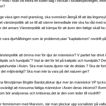
med? Man vill införa en köttfri dag i veckan i skolbespisningen, införa
or?
ge växa igen med granskog, ska svensken återgå till att äta lingonsyl
et vänsterpolitik att se till att sämre bemedlade inte ska ha råd med 
r det annars Vänsterpolitik att kämpa för att även den fattige skall ha r
te vara djurhållningen som är problemet,utan "kapitalismen" rovdrift på
änsterpolitik att ömma mer för djur än människor? V partiet har drivit
ttpäls och hundpäls"? Vad är det för fel på kattpäls och hundpäls? Det 
 gatuhundar i Asien. Ska man kasta djuren när de dödats ? Ska de fort
 det miljövänligt? Ska man inte ta vara på det naturen ger?
a filmstjärnan Birgitte Bardot,älskar djur mer än människor VP tycks 
ovänligt att missunna fattiga människor i Asien deras inkomst? Även 
om bör analyseras och kritiseras,det är den som leder till rovdrift?
r feminismen med Marxism, när man plockar upp socialister på valba