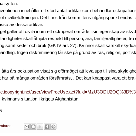
na syften.
entionen innehåller ett stort antal artiklar som behandlar ockupati
ot civilbefolkningen. Det finns från kommitténs utgångspunkt endast a
sa av dessa artiklar.
el gäller att civila inom ett ockuperat område i sin egenskap av sk
ändigheter skall åtnjuta respekt till person, ära, familjerättigheter, tro
ing samt seder och bruk (GK IV art. 27). Kvinnor skall särskilt skydd
dling. Ingen diskriminering får ske på grund av ras, religion, politis
tta års ockupation visat sig oförmöget att leva upp till sina skyldighe
t har på många områden försämrats, . Det kan knappast vara ett bra a
cense.icopyright.net/user/viewFreeUse.act?fuid=MzU3ODU2OQ%3D%
vinnans situation i krigets Afghanistan.
en
ntarer :