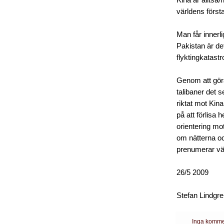
Kina är alltså/
världens först
Man får innerl
Pakistan är de
flyktingkatast
Genom att göra 
talibaner det s
riktat mot Kina
på att förlisa 
orientering mot
om nätterna oc
prenumerar vä
26/5 2009
Stefan Lindgr
Inga komme