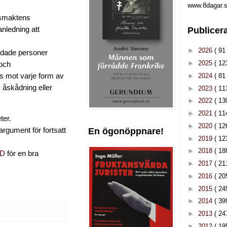
www.8dagar.s
onsmaktens
Publicer
nledning att
►
2026
( 91 
yddade personer
►
2025
( 12
 och
►
2024
( 81 
as mot varje form av
k åskådning eller
►
2023
( 11
►
2022
( 13
►
2021
( 11
ter.
►
2020
( 12
rgument för fortsatt
En ögonöppnare!
►
2019
( 12
►
2018
( 18
3D
för en bra
►
2017
( 21
►
2016
( 20
►
2015
( 24
►
2014
( 39
►
2013
( 24
►
2012
( 19