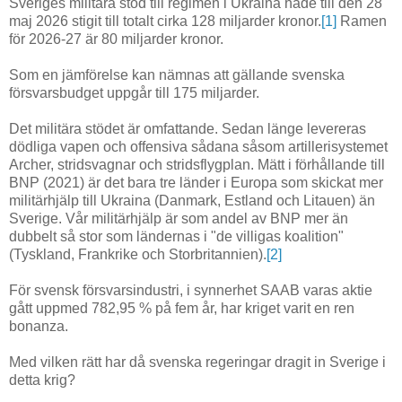
Sveriges militära stöd till regimen i Ukraina hade till den 28
maj 2026 stigit till totalt cirka 128 miljarder kronor.
[1]
Ramen
för 2026-27 är 80 miljarder kronor.
Som en jämförelse kan nämnas att gällande svenska
försvarsbudget uppgår till 175 miljarder.
Det militära stödet är omfattande. Sedan länge levereras
dödliga vapen och offensiva sådana såsom artillerisystemet
Archer, stridsvagnar och stridsflygplan. Mätt i förhållande till
BNP (2021) är det bara tre länder i Europa som skickat mer
militärhjälp till Ukraina (Danmark, Estland och Litauen) än
Sverige. Vår militärhjälp är som andel av BNP mer än
dubbelt så stor som ländernas i "de villigas koalition"
(Tyskland, Frankrike och Storbritannien).
[2]
För svensk försvarsindustri, i synnerhet SAAB varas aktie
gått uppmed 782,95 % på fem år, har kriget varit en ren
bonanza.
Med vilken rätt har då svenska regeringar dragit in Sverige i
detta krig?