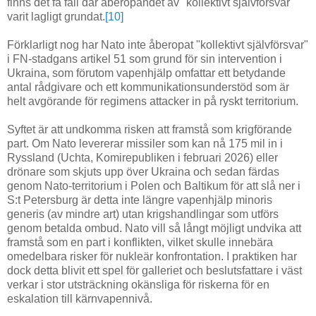
finns det få fall där åberopandet av "kollektivt självförsvar"
varit lagligt grundat.
[10]
Förklarligt nog har Nato inte åberopat "kollektivt självförsvar"
i FN-stadgans artikel 51 som grund för sin intervention i
Ukraina, som förutom vapenhjälp omfattar ett betydande
antal rådgivare och ett kommunikationsunderstöd som är
helt avgörande för regimens attacker in på ryskt territorium.
Syftet är att undkomma risken att framstå som krigförande
part. Om Nato levererar missiler som kan nå 175 mil in i
Ryssland (Uchta, Komirepubliken i februari 2026) eller
drönare som skjuts upp över Ukraina och sedan färdas
genom Nato-territorium i Polen och Baltikum för att slå ner i
S:t Petersburg är detta inte längre vapenhjälp minoris
generis (av mindre art) utan krigshandlingar som utförs
genom betalda ombud. Nato vill så långt möjligt undvika att
framstå som en part i konflikten, vilket skulle innebära
omedelbara risker för nukleär konfrontation. I praktiken har
dock detta blivit ett spel för galleriet och beslutsfattare i väst
verkar i stor utsträckning okänsliga för riskerna för en
eskalation till kärnvapennivå.