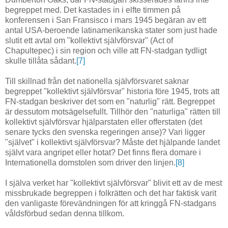
begreppet med. Det kastades in i elfte timmen på
konferensen i San Fransisco i mars 1945 begäran av ett
antal USA-beroende latinamerikanska stater som just hade
slutit ett avtal om "kollektivt självförsvar" (Act of
Chapultepec) i sin region och ville att FN-stadgan tydligt
skulle tillåta sådant.
[7]
Till skillnad från det nationella självförsvaret saknar
begreppet "kollektivt självförsvar" historia före 1945, trots att
FN-stadgan beskriver det som en "naturlig" rätt. Begreppet
är dessutom motsägelsefullt. Tillhör den "naturliga" rätten till
kollektivt självförsvar hjälparstaten eller offerstaten (det
senare tycks den svenska regeringen anse)? Vari ligger
"självet" i kollektivt självförsvar? Måste det hjälpande landet
självt vara angripet eller hotat? Det finns flera domare i
Internationella domstolen som driver den linjen.
[8]
I själva verket har "kollektivt självförsvar" blivit ett av de mest
missbrukade begreppen i folkrätten och det har faktisk varit
den vanligaste förevändningen för att kringgå FN-stadgans
våldsförbud sedan denna tillkom.