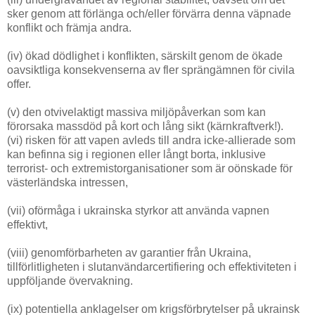
sker genom att förlänga och/eller förvärra denna väpnade
konflikt och främja andra.
(iv) ökad dödlighet i konflikten, särskilt genom de ökade
oavsiktliga konsekvenserna av fler sprängämnen för civila
offer.
(v) den otvivelaktigt massiva miljöpåverkan som kan
förorsaka massdöd på kort och lång sikt (kärnkraftverk!).
(vi) risken för att vapen avleds till andra icke-allierade som
kan befinna sig i regionen eller långt borta, inklusive
terrorist- och extremistorganisationer som är oönskade för
västerländska intressen,
(vii) oförmåga i ukrainska styrkor att använda vapnen
effektivt,
(viii) genomförbarheten av garantier från Ukraina,
tillförlitligheten i slutanvändarcertifiering och effektiviteten i
uppföljande övervakning.
(ix) potentiella anklagelser om krigsförbrytelser på ukrainsk