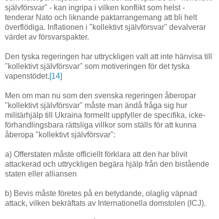
självförsvar" - kan ingripa i vilken konflikt som helst -
tenderar Nato och liknande paktarrangemang att bli helt
överflödiga. Inflationen i "kollektivt självförsvar" devalverar
värdet av försvarspakter.
Den tyska regeringen har uttryckligen valt att inte hänvisa till
"kollektivt självförsvar" som motiveringen för det tyska
vapenstödet.
[14]
Men om man nu som den svenska regeringen åberopar
"kollektivt självförsvar" måste man ändå fråga sig hur
militärhjälp till Ukraina formellt uppfyller de specifika, icke-
förhandlingsbara rättsliga villkor som ställs för att kunna
åberopa "kollektivt självförsvar":
a) Offerstaten måste officiellt förklara att den har blivit
attackerad och uttryckligen begära hjälp från den bistående
staten eller alliansen
b) Bevis måste företes på en betydande, olaglig väpnad
attack, vilken bekräftats av Internationella domstolen (ICJ).