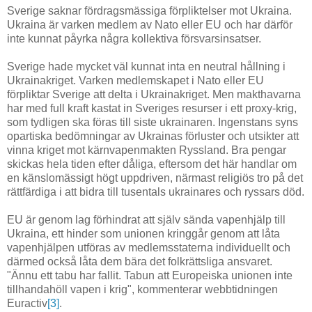
Sverige saknar fördragsmässiga förpliktelser mot Ukraina.
Ukraina är varken medlem av Nato eller EU och har därför
inte kunnat påyrka några kollektiva försvarsinsatser.
Sverige hade mycket väl kunnat inta en neutral hållning i
Ukrainakriget. Varken medlemskapet i Nato eller EU
förpliktar Sverige att delta i Ukrainakriget. Men makthavarna
har med full kraft kastat in Sveriges resurser i ett proxy-krig,
som tydligen ska föras till siste ukrainaren. Ingenstans syns
opartiska bedömningar av Ukrainas förluster och utsikter att
vinna kriget mot kärnvapenmakten Ryssland. Bra pengar
skickas hela tiden efter dåliga, eftersom det här handlar om
en känslomässigt högt uppdriven, närmast religiös tro på det
rättfärdiga i att bidra till tusentals ukrainares och ryssars död.
EU är genom lag förhindrat att själv sända vapenhjälp till
Ukraina, ett hinder som unionen kringgår genom att låta
vapenhjälpen utföras av medlemsstaterna individuellt och
därmed också låta dem bära det folkrättsliga ansvaret.
"Ännu ett tabu har fallit. Tabun att Europeiska unionen inte
tillhandahöll vapen i krig", kommenterar webbtidningen
Euractiv
[3]
.