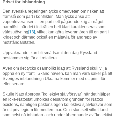
Priset för inblandning
Den svenska regeringen tycks omedveten om risken att
framstå som part i konflikten. Man tycks anse att
vapenleveranser till en part i ett pågående krig är något
harmlöst, när det i folkrätten helt klart karakteriseras som
våldsutövning
[13]
, vilket kan göra leverantören till en part i
kriget och därmed också en måltavla för angrepp av
motståndarstaten.
Uppvaknandet kan bli smärtsamt den dag Ryssland
bestämmer sig för att retaliera.
Även om det tycks osannolikt idag att Ryssland skull vilja
öppna en ny front i Skandinavien, kan man vara säker på att
Sveriges inblandning i Ukraina kommer med ett pris - för
eller senare.
Skulle Nato åberopa "kollektivt självförsvar" när det hjälper
en icke-Natostat urholkas dessutom grunden för Nato:s
existens, nämligen paktens egen kollektiva självförsvar som
är ett privilegium för medlemmar. Om i stort sett vilket land
som helst på inbjudan - och under åberopande av "kollektivt