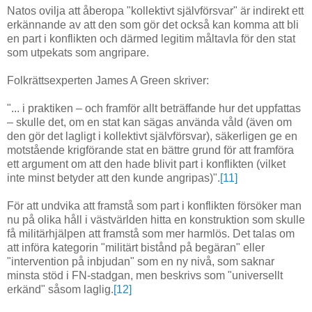
Natos ovilja att åberopa "kollektivt självförsvar" är indirekt ett
erkännande av att den som gör det också kan komma att bli
en part i konflikten och därmed legitim måltavla för den stat
som utpekats som angripare.
Folkrättsexperten James A Green skriver:
"... i praktiken – och framför allt beträffande hur det uppfattas
– skulle det, om en stat kan sägas använda våld (även om
den gör det lagligt i kollektivt självförsvar), säkerligen ge en
motstående krigförande stat en bättre grund för att framföra
ett argument om att den hade blivit part i konflikten (vilket
inte minst betyder att den kunde angripas)".
[11]
För att undvika att framstå som part i konflikten försöker man
nu på olika håll i västvärlden hitta en konstruktion som skulle
få militärhjälpen att framstå som mer harmlös. Det talas om
att införa kategorin "militärt bistånd på begäran" eller
"intervention på inbjudan" som en ny nivå, som saknar
minsta stöd i FN-stadgan, men beskrivs som "universellt
erkänd" såsom laglig.
[12]