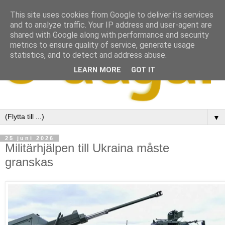
This site uses cookies from Google to deliver its services
and to analyze traffic. Your IP address and user-agent are
shared with Google along with performance and security
metrics to ensure quality of service, generate usage
statistics, and to detect and address abuse.
LEARN MORE
GOT IT
▼
25 juni 2026
Militärhjälpen till Ukraina måste
granskas