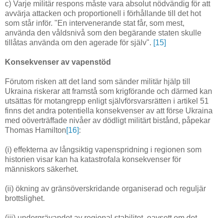
c) Varje militär respons måste vara absolut nödvändig för att
avvärja attacken och proportionell i förhållande till det hot
som står inför. "En intervenerande stat får, som mest,
använda den våldsnivå som den begärande staten skulle
tillåtas använda om den agerade för själv".
[15]
Konsekvenser av vapenstöd
Förutom risken att det land som sänder militär hjälp till
Ukraina riskerar att framstå som krigförande och därmed kan
utsättas för motangrepp enligt självförsvarsrätten i artikel 51
finns det andra potentiella konsekvenser av att förse Ukraina
med oöverträffade nivåer av dödligt militärt bistånd, påpekar
Thomas Hamilton
[16]
:
(i) effekterna av långsiktig vapenspridning i regionen som
historien visar kan ha katastrofala konsekvenser för
människors säkerhet.
(ii) ökning av gränsöverskridande organiserad och reguljär
brottslighet.
(iii) undergrävandet av regional stabilitet, oavsett om det