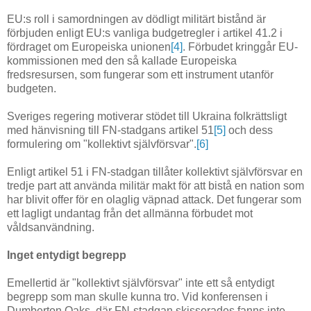
EU:s roll i samordningen av dödligt militärt bistånd är
förbjuden enligt EU:s vanliga budgetregler i artikel 41.2 i
fördraget om Europeiska unionen
[4]
. Förbudet kringgår EU-
kommissionen med den så kallade Europeiska
fredsresursen, som fungerar som ett instrument utanför
budgeten.
Sveriges regering motiverar stödet till Ukraina folkrättsligt
med hänvisning till FN-stadgans artikel 51
[5]
och dess
formulering om "kollektivt självförsvar".
[6]
Enligt artikel 51 i FN-stadgan tillåter kollektivt självförsvar en
tredje part att använda militär makt för att bistå en nation som
har blivit offer för en olaglig väpnad attack. Det fungerar som
ett lagligt undantag från det allmänna förbudet mot
våldsanvändning.
Inget entydigt begrepp
Emellertid är "kollektivt självförsvar" inte ett så entydigt
begrepp som man skulle kunna tro. Vid konferensen i
Dumberton Oaks, där FN-stadgan skisserades fanns inte