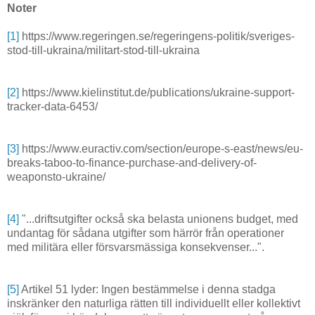
Noter
[1]
https://www.regeringen.se/regeringens-politik/sveriges-
stod-till-ukraina/militart-stod-till-ukraina
[2]
https://www.kielinstitut.de/publications/ukraine-support-
tracker-data-6453/
[3]
https://www.euractiv.com/section/europe-s-east/news/eu-
breaks-taboo-to-finance-purchase-and-delivery-of-
weaponsto-ukraine/
[4]
"...driftsutgifter också ska belasta unionens budget, med
undantag för sådana utgifter som härrör från operationer
med militära eller försvarsmässiga konsekvenser...".
[5]
Artikel 51 lyder: Ingen bestämmelse i denna stadga
inskränker den naturliga rätten till individuellt eller kollektivt