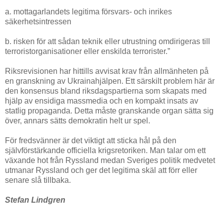
a. mottagarlandets legitima försvars- och inrikes
säkerhetsintressen
b. risken för att sådan teknik eller utrustning omdirigeras till
terroristorganisationer eller enskilda terrorister.”
Riksrevisionen har hittills avvisat krav från allmänheten på
en granskning av Ukrainahjälpen. Ett särskilt problem här är
den konsensus bland riksdagspartierna som skapats med
hjälp av ensidiga massmedia och en kompakt insats av
statlig propaganda. Detta måste granskande organ sätta sig
över, annars sätts demokratin helt ur spel.
För fredsvänner är det viktigt att sticka hål på den
självförstärkande officiella krigsretoriken. Man talar om ett
växande hot från Ryssland medan Sveriges politik medvetet
utmanar Ryssland och ger det legitima skäl att förr eller
senare slå tillbaka.
Stefan Lindgren