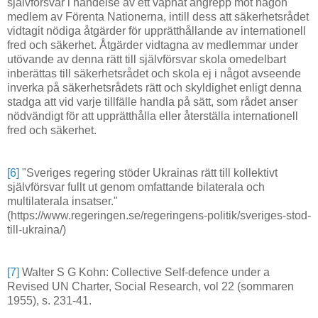
självförsvar i händelse av ett väpnat angrepp mot någon
medlem av Förenta Nationerna, intill dess att säkerhetsrådet
vidtagit nödiga åtgärder för upprätthållande av internationell
fred och säkerhet. Åtgärder vidtagna av medlemmar under
utövande av denna rätt till självförsvar skola omedelbart
inberättas till säkerhetsrådet och skola ej i något avseende
inverka på säkerhetsrådets rätt och skyldighet enligt denna
stadga att vid varje tillfälle handla på sätt, som rådet anser
nödvändigt för att upprätthålla eller återställa internationell
fred och säkerhet.
[6]
"Sveriges regering stöder Ukrainas rätt till kollektivt
självförsvar fullt ut genom omfattande bilaterala och
multilaterala insatser."
(https://www.regeringen.se/regeringens-politik/sveriges-stod-
till-ukraina/)
[7]
Walter S G Kohn: Collective Self-defence under a
Revised UN Charter, Social Research, vol 22 (sommaren
1955), s. 231-41.