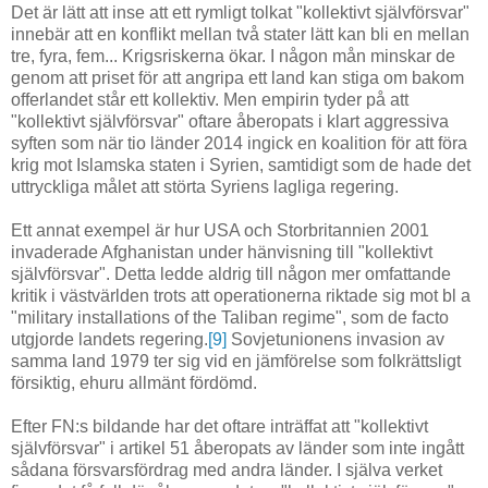
Det är lätt att inse att ett rymligt tolkat "kollektivt självförsvar"
innebär att en konflikt mellan två stater lätt kan bli en mellan
tre, fyra, fem... Krigsriskerna ökar. I någon mån minskar de
genom att priset för att angripa ett land kan stiga om bakom
offerlandet står ett kollektiv. Men empirin tyder på att
"kollektivt självförsvar" oftare åberopats i klart aggressiva
syften som när tio länder 2014 ingick en koalition för att föra
krig mot Islamska staten i Syrien, samtidigt som de hade det
uttryckliga målet att störta Syriens lagliga regering.
Ett annat exempel är hur USA och Storbritannien 2001
invaderade Afghanistan under hänvisning till "kollektivt
självförsvar". Detta ledde aldrig till någon mer omfattande
kritik i västvärlden trots att operationerna riktade sig mot bl a
"military installations of the Taliban regime", som de facto
utgjorde landets regering.
[9]
Sovjetunionens invasion av
samma land 1979 ter sig vid en jämförelse som folkrättsligt
försiktig, ehuru allmänt fördömd.
Efter FN:s bildande har det oftare inträffat att "kollektivt
självförsvar" i artikel 51 åberopats av länder som inte ingått
sådana försvarsfördrag med andra länder. I själva verket