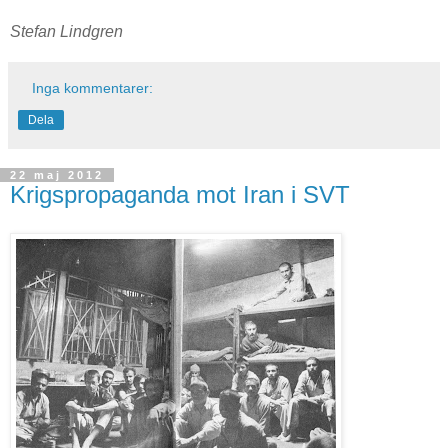
Stefan Lindgren
Inga kommentarer:
Dela
22 maj 2012
Krigspropaganda mot Iran i SVT