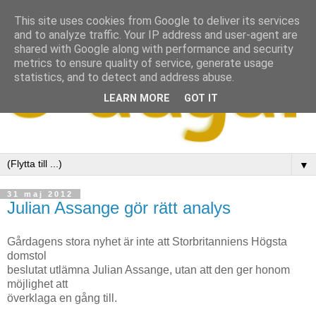
This site uses cookies from Google to deliver its services
and to analyze traffic. Your IP address and user-agent are
shared with Google along with performance and security
metrics to ensure quality of service, generate usage
statistics, and to detect and address abuse.
LEARN MORE
GOT IT
▼
31 maj 2012
Julian Assange gör rätt analys
Gårdagens stora nyhet är inte att Storbritanniens Högsta
domstol
beslutat utlämna Julian Assange, utan att den ger honom
möjlighet att
överklaga en gång till.