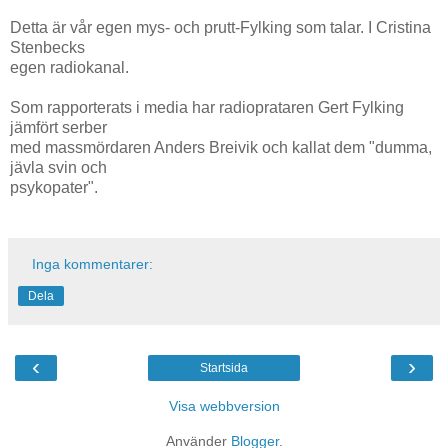
Detta är vår egen mys- och prutt-Fylking som talar. I Cristina
Stenbecks
egen radiokanal.
Som rapporterats i media har radioprataren Gert Fylking
jämfört serber
med massmördaren Anders Breivik och kallat dem "dumma,
jävla svin och
psykopater".
Inga kommentarer:
Dela
‹
›
Startsida
Visa webbversion
Använder
Blogger
.