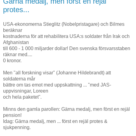
Gärna medalj, men först en rejäl
protes...
USA-ekonomerna Stieglitz (Nobelpristagare) och Bilmes
beräknar
kostnaderna för att rehabilitera USA:s soldater från Irak och
Afghanistan
till 600 - 1 000 miljarder dollar! Den svenska försvarsstaben
räknar med....
0 kronor.
Men "all forskning visar" (Johanne Hildebrandt) att
soldaterna mår
bättre om tas emot med uppskattning ... "med JAS-
uppvisningar, Loreen
och hela paketet".
Minns den gamla parollen: Gärna medalj, men först en rejäl
pension!
Idag: Gärna medalj, men ... först en rejäl protes &
sjukpenning.