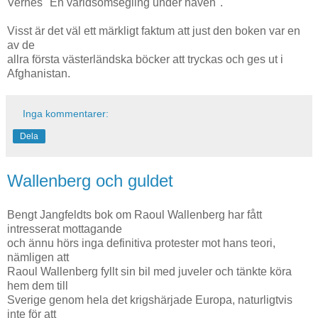
Vernes "En världsomsegling under haven".
Visst är det väl ett märkligt faktum att just den boken var en
av de
allra första västerländska böcker att tryckas och ges ut i
Afghanistan.
Inga kommentarer:
Dela
Wallenberg och guldet
Bengt Jangfeldts bok om Raoul Wallenberg har fått
intresserat mottagande
och ännu hörs inga definitiva protester mot hans teori,
nämligen att
Raoul Wallenberg fyllt sin bil med juveler och tänkte köra
hem dem till
Sverige genom hela det krigshärjade Europa, naturligtvis
inte för att