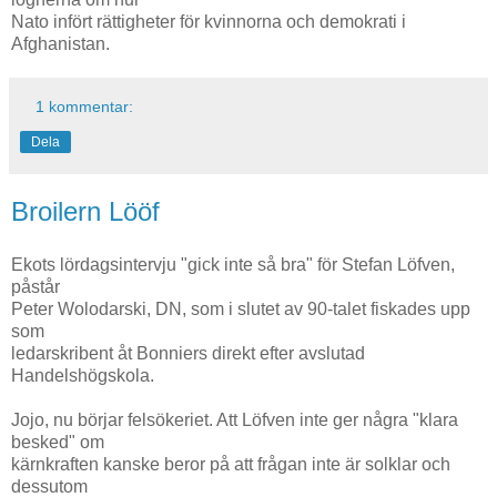
Nato infört rättigheter för kvinnorna och demokrati i
Afghanistan.
1 kommentar:
Dela
Broilern Lööf
Ekots lördagsintervju "gick inte så bra" för Stefan Löfven,
påstår
Peter Wolodarski, DN, som i slutet av 90-talet fiskades upp
som
ledarskribent åt Bonniers direkt efter avslutad
Handelshögskola.
Jojo, nu börjar felsökeriet. Att Löfven inte ger några "klara
besked" om
kärnkraften kanske beror på att frågan inte är solklar och
dessutom