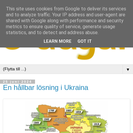
This site uses cookies from Google to deliver its services
and to analyze traffic. Your IP address and user-agent are
shared with Google along with performance and security
metrics to ensure quality of service, generate usage
statistics, and to detect and address abuse.
LEARN MORE
GOT IT
▼
25 juni 2024
En hållbar lösning i Ukraina