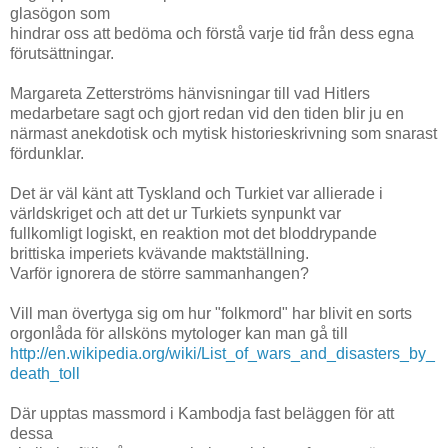
glasögon som
hindrar oss att bedöma och förstå varje tid från dess egna
förutsättningar.
Margareta Zetterströms hänvisningar till vad Hitlers
medarbetare sagt och gjort redan vid den tiden blir ju en
närmast anekdotisk och mytisk historieskrivning som snarast
fördunklar.
Det är väl känt att Tyskland och Turkiet var allierade i
världskriget och att det ur Turkiets synpunkt var
fullkomligt logiskt, en reaktion mot det bloddrypande
brittiska imperiets kvävande maktställning.
Varför ignorera de större sammanhangen?
Vill man övertyga sig om hur "folkmord" har blivit en sorts
orgonlåda för allsköns mytologer kan man gå till
http://en.wikipedia.org/wiki/List_of_wars_and_disasters_by_
death_toll
Där upptas massmord i Kambodja fast beläggen för att
dessa