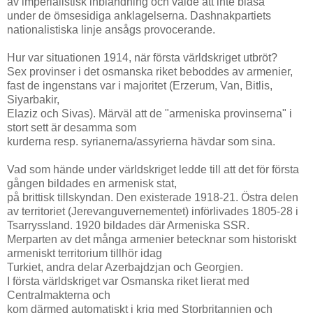
av imperialistisk inblandning och valde att inte blåsa
under de ömsesidiga anklagelserna. Dashnakpartiets
nationalistiska linje ansågs provocerande.
Hur var situationen 1914, när första världskriget utbröt?
Sex provinser i det osmanska riket beboddes av armenier,
fast de ingenstans var i majoritet (Erzerum, Van, Bitlis,
Siyarbakir,
Elaziz och Sivas). Märväl att de "armeniska provinserna" i
stort sett är desamma som
kurderna resp. syrianerna/assyrierna hävdar som sina.
Vad som hände under världskriget ledde till att det för första
gången bildades en armenisk stat,
på brittisk tillskyndan. Den existerade 1918-21. Östra delen
av territoriet (Jerevanguvernementet) införlivades 1805-28 i
Tsarryssland. 1920 bildades där Armeniska SSR.
Merparten av det många armenier betecknar som historiskt
armeniskt territorium tillhör idag
Turkiet, andra delar Azerbajdzjan och Georgien.
I första världskriget var Osmanska riket lierat med
Centralmakterna och
kom därmed automatiskt i krig med Storbritannien och