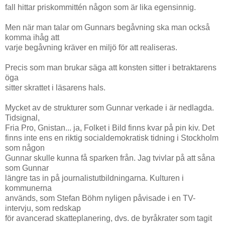
fall hittar priskommittén någon som är lika egensinnig.
Men när man talar om Gunnars begåvning ska man också
komma ihåg att
varje begåvning kräver en miljö för att realiseras.
Precis som man brukar säga att konsten sitter i betraktarens
öga
sitter skrattet i läsarens hals.
Mycket av de strukturer som Gunnar verkade i är nedlagda.
Tidsignal,
Fria Pro, Gnistan... ja, Folket i Bild finns kvar på pin kiv. Det
finns inte ens en riktig socialdemokratisk tidning i Stockholm
som någon
Gunnar skulle kunna få sparken från. Jag tvivlar på att såna
som Gunnar
längre tas in på journalistutbildningarna. Kulturen i
kommunerna
används, som Stefan Böhm nyligen påvisade i en TV-
intervju, som redskap
för avancerad skatteplanering, dvs. de byråkrater som tagit