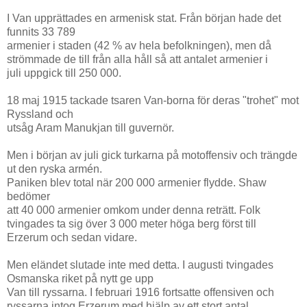
I Van upprättades en armenisk stat. Från början hade det
funnits 33 789
armenier i staden (42 % av hela befolkningen), men då
strömmade de till från alla håll så att antalet armenier i
juli uppgick till 250 000.
18 maj 1915 tackade tsaren Van-borna för deras "trohet" mot
Ryssland och
utsåg Aram Manukjan till guvernör.
Men i början av juli gick turkarna på motoffensiv och trängde
ut den ryska armén.
Paniken blev total när 200 000 armenier flydde. Shaw
bedömer
att 40 000 armenier omkom under denna reträtt. Folk
tvingades ta sig över 3 000 meter höga berg först till
Erzerum och sedan vidare.
Men eländet slutade inte med detta. I augusti tvingades
Osmanska riket på nytt ge upp
Van till ryssarna. I februari 1916 fortsatte offensiven och
ryssarna intog Erzerum med hjälp av ett stort antal