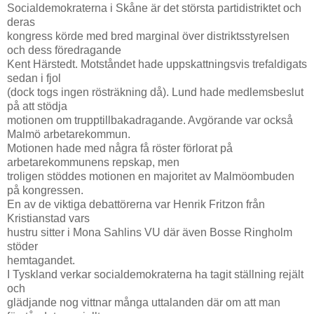
Socialdemokraterna i Skåne är det största partidistriktet och
deras
kongress körde med bred marginal över distriktsstyrelsen
och dess föredragande
Kent Härstedt. Motståndet hade uppskattningsvis trefaldigats
sedan i fjol
(dock togs ingen rösträkning då). Lund hade medlemsbeslut
på att stödja
motionen om trupptillbakadragande. Avgörande var också
Malmö arbetarekommun.
Motionen hade med några få röster förlorat på
arbetarekommunens repskap, men
troligen stöddes motionen en majoritet av Malmöombuden
på kongressen.
En av de viktiga debattörerna var Henrik Fritzon från
Kristianstad vars
hustru sitter i Mona Sahlins VU där även Bosse Ringholm
stöder
hemtagandet.
I Tyskland verkar socialdemokraterna ha tagit ställning rejält
och
glädjande nog vittnar många uttalanden där om att man