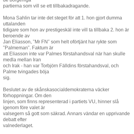
partierna som vill se ett tillbakadragande.
Mona Sahlin tar inte det steget för att 1. hon gjort dumma
uttalanden
tidigare som hon av prestigeskäl inte vill ta tillbaka 2. hon är
beroende av
Jan Eliasson, "Mr FN" som helt oförtjänt har rykte som
"Palmeman". Faktum är
att Eliasson inte var Palmes förstahandsval när han skulle
medla mellan Iran
och Irak - han var Torbjörn Fälldins förstahandsval, och
Palme tvingades böja
sig.
Beslutet av de skånskasocialdemokraterna väcker
förhoppningar. Om den
linjen, som finns representerad i partiets VU, hinner slå
igenom före valet är
valsegern så gott som säkrad. Annars vändar en upprivande
debatt efter
valnederlaget.