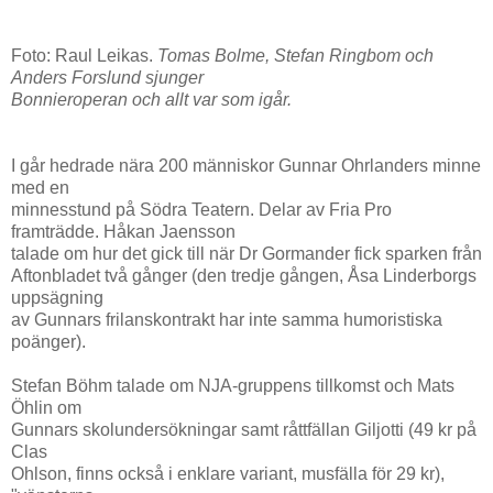
Foto: Raul Leikas.
Tomas Bolme, Stefan Ringbom och
Anders Forslund sjunger
Bonnieroperan och allt var som igår.
I går hedrade nära 200 människor Gunnar Ohrlanders minne
med en
minnesstund på Södra Teatern. Delar av Fria Pro
framträdde. Håkan Jaensson
talade om hur det gick till när Dr Gormander fick sparken från
Aftonbladet två gånger (den tredje gången, Åsa Linderborgs
uppsägning
av Gunnars frilanskontrakt har inte samma humoristiska
poänger).
Stefan Böhm talade om NJA-gruppens tillkomst och Mats
Öhlin om
Gunnars skolundersökningar samt råttfällan Giljotti (49 kr på
Clas
Ohlson, finns också i enklare variant, musfälla för 29 kr),