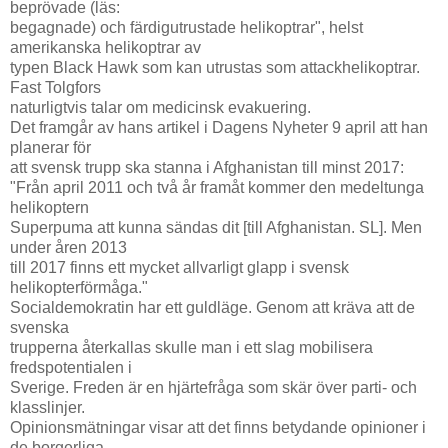
beprövade (läs:
begagnade) och färdigutrustade helikoptrar", helst
amerikanska helikoptrar av
typen Black Hawk som kan utrustas som attackhelikoptrar.
Fast Tolgfors
naturligtvis talar om medicinsk evakuering.
Det framgår av hans artikel i Dagens Nyheter 9 april att han
planerar för
att svensk trupp ska stanna i Afghanistan till minst 2017:
"Från april 2011 och två år framåt kommer den medeltunga
helikoptern
Superpuma att kunna sändas dit [till Afghanistan. SL]. Men
under åren 2013
till 2017 finns ett mycket allvarligt glapp i svensk
helikopterförmåga."
Socialdemokratin har ett guldläge. Genom att kräva att de
svenska
trupperna återkallas skulle man i ett slag mobilisera
fredspotentialen i
Sverige. Freden är en hjärtefråga som skär över parti- och
klasslinjer.
Opinionsmätningar visar att det finns betydande opinioner i
de borgerliga