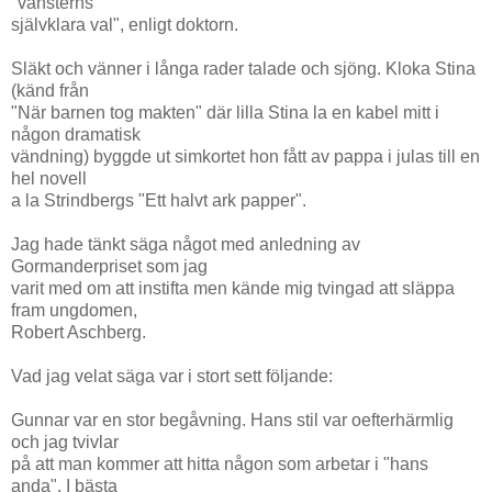
"vänsterns
självklara val", enligt doktorn.
Släkt och vänner i långa rader talade och sjöng. Kloka Stina
(känd från
"När barnen tog makten" där lilla Stina la en kabel mitt i
någon dramatisk
vändning) byggde ut simkortet hon fått av pappa i julas till en
hel novell
a la Strindbergs "Ett halvt ark papper".
Jag hade tänkt säga något med anledning av
Gormanderpriset som jag
varit med om att instifta men kände mig tvingad att släppa
fram ungdomen,
Robert Aschberg.
Vad jag velat säga var i stort sett följande:
Gunnar var en stor begåvning. Hans stil var oefterhärmlig
och jag tvivlar
på att man kommer att hitta någon som arbetar i "hans
anda". I bästa