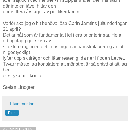
åt er sajt och vad händer - ni stoppar undan den nånstans
där inte en jävel hittar den
under flera årslager av politikerdamm.
Varför ska jag ö h t behöva läsa Carin Jämtins julfunderingar
21 april?
Det är nåt som är fundamentalt fel i era prioriteringar. Hela
ert upplägg gör sken av
strukturering, men det finns ingen annan strukturering än att
ni godtyckligt
lyfter upp skitfrågor och låter resten glida ner i floden Lethe..
Tyvärr måste jag konstatera att mönstret är så entydigt att jag
ber
er stryka mitt konto.
Stefan Lindgren
1 kommentar:
Dela
20 april 2010