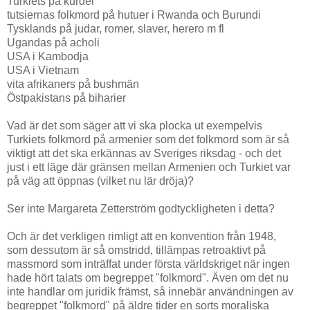
Turkiets på kurder
tutsiernas folkmord på hutuer i Rwanda och Burundi
Tysklands på judar, romer, slaver, herero m fl
Ugandas på acholi
USA i Kambodja
USA i Vietnam
vita afrikaners på bushmän
Östpakistans på biharier
Vad är det som säger att vi ska plocka ut exempelvis
Turkiets folkmord på armenier som det folkmord som är så
viktigt att det ska erkännas av Sveriges riksdag - och det
just i ett läge där gränsen mellan Armenien och Turkiet var
på väg att öppnas (vilket nu lär dröja)?
Ser inte Margareta Zetterström godtyckligheten i detta?
Och är det verkligen rimligt att en konvention från 1948,
som dessutom är så omstridd, tillämpas retroaktivt på
massmord som inträffat under första världskriget när ingen
hade hört talats om begreppet "folkmord". Även om det nu
inte handlar om juridik främst, så innebär användningen av
begreppet "folkmord" på äldre tider en sorts moraliska