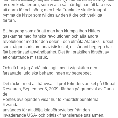
av den korta terrorn, som vi alla så ihärdigt har fått lära oss
att darra för och sörja; men hela Frankrike skulle knappt
rymma de kistor som fylldes av den äldre och verkliga
terrorn."
Ett begrepp som gör att man kan klumpa ihop Hitlers
gaskamrar med franska revolutionen och alla andra
revolutioner med för den delen - och utmåla Atatürks Turkiet
som någon sorts protonazistisk stat, ett sådant begrepp har
fått begränsad användbarhet. Det är i praktiken förstört av
ett omfattande missbruk.
Och då har jag ändå inte tagit med i vågskålen den
farsartade juridiska behandlingen av begreppet.
Det räcker med att hänvisa till prof Erlinders artikel på Global
Research, September 3, 2009 där han på grundval av Carla
del
Pontes avslöjanden visar hur folkmordstribunalerna i
Rwanda
användes för att dölja krigsförbrytelser från den
invaderande USA- och brittisk finansierade tutsiarmén.