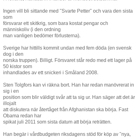
Ingen vill bli sittande med "Svarte Petter" och vara den sista
som
försvarar ett skitkrig, som bara kostat pengar och
människoliv (i den ordning
man vanligen bedömer förlusterna).
Sverige har hittills kommit undan med fem döda (en svensk
dog i den
norska truppen). Billigt. Försvaret står redo med ett lager på
50 kistor som
inhandlades av ett snickeri i Småland 2008.
Sten Tolgfors kan vi räkna bort. Han har redan manövrerat in
sig i en
position som blir väldigt svår att ta sig ur. Han säger att det är
illojalt
att diskutera när återtåget från Afghanistan ska börja. Fast
Obama redan har
spikat juli 2011 som sista datum att börja reträtten.
Han begär i vårdbudgeten riksdagens stöd för köp av "nya,