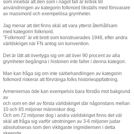
som innebär att den som i något fall är kritisk till
användningen av kategorin folkmord likställs med försvarare
av massmord och exempelösa grymheter.
Jag menar att det finns skäl att vara ytterst återhållsam
med kategorin folkmord.
"Folkmord" är ett brott som konstruerades 1948, efter andra
världskriget när FN antog sin konvention.
Det är lätt att övertyga sig om att över 90 procent av alla
grymheter begångna i historien inte faller i denna kategori.
Man kan fråga sig om inte särbehandlingen av kategorin
folkmord riskerar att förvränga folks historieuppfattning.
Armeniernas öde kan exempelvis bara förstås mot bakgrund
av
och som en del av första världskriget där någonstans mellan
10 och 65 miljoner människor dog.
Och om 72 miljoner dog i andra världskriget finns det väl
skäl att fråga sig varför utrotningen av 3-6 miljoner judar
absolutiseras som den viktigaste ingrediensen i detta
skeende.