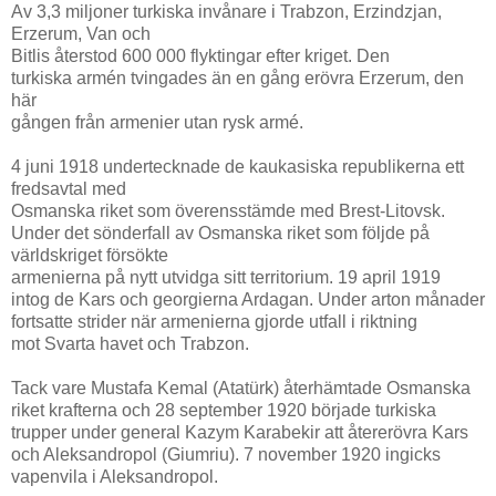
Av 3,3 miljoner turkiska invånare i Trabzon, Erzindzjan,
Erzerum, Van och
Bitlis återstod 600 000 flyktingar efter kriget. Den
turkiska armén tvingades än en gång erövra Erzerum, den
här
gången från armenier utan rysk armé.
4 juni 1918 undertecknade de kaukasiska republikerna ett
fredsavtal med
Osmanska riket som överensstämde med Brest-Litovsk.
Under det sönderfall av Osmanska riket som följde på
världskriget försökte
armenierna på nytt utvidga sitt territorium. 19 april 1919
intog de Kars och georgierna Ardagan. Under arton månader
fortsatte strider när armenierna gjorde utfall i riktning
mot Svarta havet och Trabzon.
Tack vare Mustafa Kemal (Atatürk) återhämtade Osmanska
riket krafterna och 28 september 1920 började turkiska
trupper under general Kazym Karabekir att återerövra Kars
och Aleksandropol (Giumriu). 7 november 1920 ingicks
vapenvila i Aleksandropol.