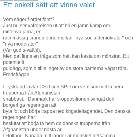
Ett enkelt sätt att vinna valet
Vem säger f-ordet först?
Just nu ser valrörelsen ut att bli en jämn kamp om
mittenväljarna, en
rutinmässig triangulering mellan "nya socialdemokrater" och
"nya moderater"
(Var god s-väälj!).
Men det finns en fråga som helt kan kasta om mönstret. Ett
potentiellt
guldägg, som hittills inget av de stora partierna vågat röra.
Fredsfrågan.
I Tyskland tävlar CSU och SPD om vem som vill ta hem
trupperna från Afghanistan
snabbast. I Danmark har s-oppositionen tvingat den
borgerliga regeringen att
byta fot och börja trappa ned krigsdeltagandet. Den danska
regeringen har
beslutat att börja ta hem de danska trupperna från
Afghanistan under nästa år.
I Holland, Kanada m fl länder är mönstret detsamma.