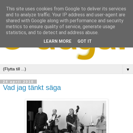
This site uses cookies from Google to deliver its services
and to analyze traffic. Your IP address and user-agent are
shared with Google along with performance and security
metrics to ensure quality of service, generate usage
statistics, and to detect and address abuse.
LEARN MORE
GOT IT
▼
24 april 2010
Vad jag tänkt säga