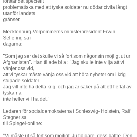
förstår det speciellt
problematiska med att tyska soldater nu dödar civila långt
utanför landets
gränser.
Mecklenburg-Vorpommerns ministerpresident Erwin
Sellering sa i
dagarna:
"Som jag ser det skulle vi så fort som någonsin möjligt ut ur
Afghanistan". Han tillade bl a : "Jag skulle inte vilja att vi
vänjer oss vid,
att vi tyskar måste vänja oss vid att höra nyheter om i krig
stupade soldater.
Jag vill inte ha detta krig, och jag är säker på att ett flertal av
tyskarna
inte heller vill ha det."
Ledaren för socialdemokraterna i Schleswig- Holstein, Ralf
Stegner sa
till Spiegel-online:
"Vi måste ut så fort som möjligt. Ju tidigare, dess bättre. Den