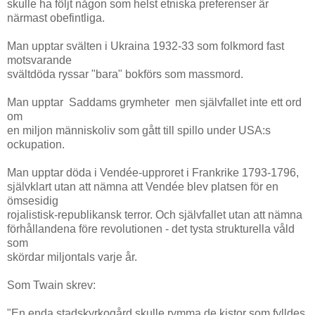
skulle ha följt någon som helst etniska preferenser är
närmast obefintliga.
Man upptar svälten i Ukraina 1932-33 som folkmord fast
motsvarande
svältdöda ryssar "bara" bokförs som massmord.
Man upptar Saddams grymheter men självfallet inte ett ord
om
en miljon människoliv som gått till spillo under USA:s
ockupation.
Man upptar döda i Vendée-upproret i Frankrike 1793-1796,
självklart utan att nämna att Vendée blev platsen för en
ömsesidig
rojalistisk-republikansk terror. Och självfallet utan att nämna
förhållandena före revolutionen - det tysta strukturella våld
som
skördar miljontals varje år.
Som Twain skrev:
"En enda stadskyrkogård skulle rymma de kistor som fylldes