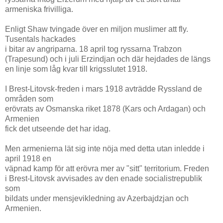
armeniska frivilliga.
Enligt Shaw tvingade över en miljon muslimer att fly.
Tusentals hackades
i bitar av angriparna. 18 april tog ryssarna Trabzon
(Trapesund) och i juli Erzindjan och där hejdades de längs
en linje som låg kvar till krigsslutet 1918.
I Brest-Litovsk-freden i mars 1918 avträdde Ryssland de
områden som
erövrats av Osmanska riket 1878 (Kars och Ardagan) och
Armenien
fick det utseende det har idag.
Men armenierna lät sig inte nöja med detta utan inledde i
april 1918 en
väpnad kamp för att erövra mer av "sitt" territorium. Freden
i Brest-Litovsk avvisades av den enade socialistrepublik
som
bildats under mensjevikledning av Azerbajdzjan och
Armenien.