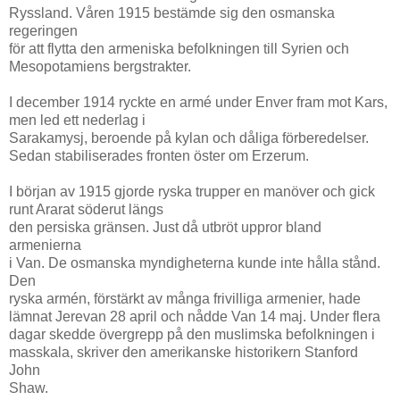
Ryssland. Våren 1915 bestämde sig den osmanska
regeringen
för att flytta den armeniska befolkningen till Syrien och
Mesopotamiens bergstrakter.
I december 1914 ryckte en armé under Enver fram mot Kars,
men led ett nederlag i
Sarakamysj, beroende på kylan och dåliga förberedelser.
Sedan stabiliserades fronten öster om Erzerum.
I början av 1915 gjorde ryska trupper en manöver och gick
runt Ararat söderut längs
den persiska gränsen. Just då utbröt uppror bland
armenierna
i Van. De osmanska myndigheterna kunde inte hålla stånd.
Den
ryska armén, förstärkt av många frivilliga armenier, hade
lämnat Jerevan 28 april och nådde Van 14 maj. Under flera
dagar skedde övergrepp på den muslimska befolkningen i
masskala, skriver den amerikanske historikern Stanford
John
Shaw.