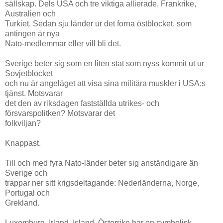
sällskap. Dels USA och tre viktiga allierade, Frankrike,
Australien och
Turkiet. Sedan sju länder ur det forna östblocket, som
antingen är nya
Nato-medlemmar eller vill bli det.
Sverige beter sig som en liten stat som nyss kommit ut ur
Sovjetblocket
och nu är angeläget att visa sina militära muskler i USA:s
tjänst. Motsvarar
det den av riksdagen fastställda utrikes- och
försvarspolitken? Motsvarar det
folkviljan?
Knappast.
Till och med fyra Nato-länder beter sig anständigare än
Sverige och
trappar ner sitt krigsdeltagande: Nederländerna, Norge,
Portugal och
Grekland.
Luxemburg, Irland, Island, Österrike har en symbolisk