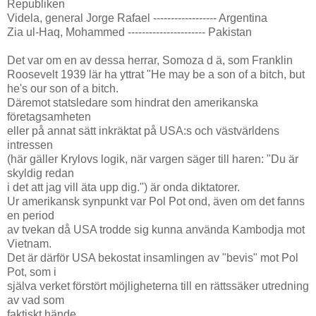
Republiken
Videla, general Jorge Rafael ------------------ Argentina
Zia ul-Haq, Mohammed ---------------------- Pakistan
Det var om en av dessa herrar, Somoza d ä, som Franklin
Roosevelt 1939 lär ha yttrat "He may be a son of a bitch, but
he's our son of a bitch.
Däremot statsledare som hindrat den amerikanska
företagsamheten
eller på annat sätt inkräktat på USA:s och västvärldens
intressen
(här gäller Krylovs logik, när vargen säger till haren: "Du är
skyldig redan
i det att jag vill äta upp dig.") är onda diktatorer.
Ur amerikansk synpunkt var Pol Pot ond, även om det fanns
en period
av tvekan då USA trodde sig kunna använda Kambodja mot
Vietnam.
Det är därför USA bekostat insamlingen av "bevis" mot Pol
Pot, som i
själva verket förstört möjligheterna till en rättssäker utredning
av vad som
faktiskt hände.