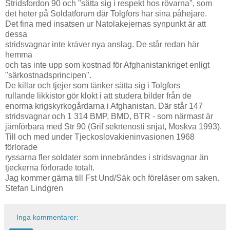
Stridsfordon 90 och "sätta sig i respekt hos rövarna", som
det heter på Soldatforum där Tolgfors har sina påhejare.
Det fina med insatsen ur Natolakejernas synpunkt är att
dessa
stridsvagnar inte kräver nya anslag. De står redan här
hemma
och tas inte upp som kostnad för Afghanistankriget enligt
"särkostnadsprincipen".
De killar och tjejer som tänker sätta sig i Tolgfors
rullande likkistor gör klokt i att studera bilder från de
enorma krigskyrkogårdarna i Afghanistan. Där står 147
stridsvagnar och 1 314 BMP, BMD, BTR - som närmast är
jämförbara med Str 90 (Grif sekrtenosti snjat, Moskva 1993).
Till och med under Tjeckoslovakieninvasionen 1968
förlorade
ryssarna fler soldater som innebrändes i stridsvagnar än
tjeckerna förlorade totalt.
Jag kommer gärna till Fst Und/Säk och föreläser om saken.
Stefan Lindgren
Inga kommentarer: