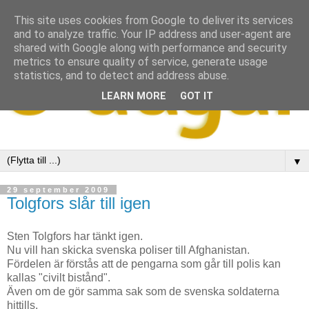
This site uses cookies from Google to deliver its services
and to analyze traffic. Your IP address and user-agent are
shared with Google along with performance and security
metrics to ensure quality of service, generate usage
statistics, and to detect and address abuse.
LEARN MORE
GOT IT
▼
29 september 2009
Tolgfors slår till igen
Sten Tolgfors har tänkt igen.
Nu vill han skicka svenska poliser till Afghanistan.
Fördelen är förstås att de pengarna som går till polis kan
kallas "civilt bistånd".
Även om de gör samma sak som de svenska soldaterna
hittills,