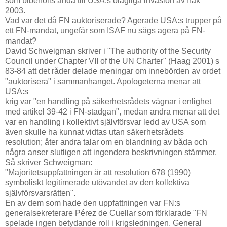
som bibehölls ända till USA:s olagliga invasion av Irak
2003.
Vad var det då FN auktoriserade? Agerade USA:s trupper på
ett FN-mandat, ungefär som ISAF nu sägs agera på FN-
mandat?
David Schweigman skriver i "The authority of the Security
Council under Chapter VII of the UN Charter" (Haag 2001) s
83-84 att det råder delade meningar om innebörden av ordet
"auktorisera" i sammanhanget. Apologeterna menar att
USA:s
krig var "en handling på säkerhetsrådets vägnar i enlighet
med artikel 39-42 i FN-stadgan", medan andra menar att det
var en handling i kollektivt självförsvar ledd av USA som
även skulle ha kunnat vidtas utan säkerhetsrådets
resolution; åter andra talar om en blandning av båda och
några anser slutligen att ingendera beskrivningen stämmer.
Så skriver Schweigman:
"Majoritetsuppfattningen är att resolution 678 (1990)
symboliskt legitimerade utövandet av den kollektiva
självförsvarsrätten".
En av dem som hade den uppfattningen var FN:s
generalsekreterare Pérez de Cuellar som förklarade "FN
spelade ingen betydande roll i krigsledningen. General