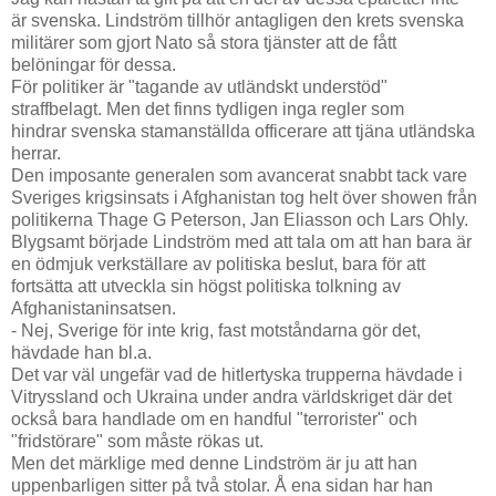
är svenska. Lindström tillhör antagligen den krets svenska
militärer som gjort Nato så stora tjänster att de fått
belöningar för dessa.
För politiker är "tagande av utländskt understöd"
straffbelagt. Men det finns tydligen inga regler som
hindrar svenska stamanställda officerare att tjäna utländska
herrar.
Den imposante generalen som avancerat snabbt tack vare
Sveriges krigsinsats i Afghanistan tog helt över showen från
politikerna Thage G Peterson, Jan Eliasson och Lars Ohly.
Blygsamt började Lindström med att tala om att han bara är
en ödmjuk verkställare av politiska beslut, bara för att
fortsätta att utveckla sin högst politiska tolkning av
Afghanistaninsatsen.
- Nej, Sverige för inte krig, fast motståndarna gör det,
hävdade han bl.a.
Det var väl ungefär vad de hitlertyska trupperna hävdade i
Vitryssland och Ukraina under andra världskriget där det
också bara handlade om en handful "terrorister" och
"fridstörare" som måste rökas ut.
Men det märklige med denne Lindström är ju att han
uppenbarligen sitter på två stolar. Å ena sidan har han