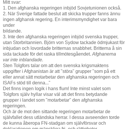
Mitt svar:
1. Den afghanska regeringen inbjöd Sovjetunionen också.
2. När Sverige fattade beslut att skicka trupper fanns ännu
ingen afghansk regering. En interimsmyndighet var bara
under
bildande.
3. Inte den afghanska regeringen inbjöd svenska trupper,
utan Storbritannien. Björn von Sydow tackade ödmjukast för
inbjudan och lovordade britternas snabbhet. Britterna å sin
sida tackade för det raska tillmötesgåendet.
Afghanerna
var inte inblandade.
Sten Tolgfors talar om att den svenska krigsmaktens
uppgifter i Afghanistan är att "störa" grupper "som på ett
eller annat sätt motarbetar den afghanska regeringen och
ISAFs stöd till denna..."
Det finns ingen logik i hans flum! Inte minst valet som
Tolgfors själv hyllar visar väl att det finns betydande
grupper i landet som "motarbetar" den afghanska
regeringen.
Och är de mot den sittande regeringen motarbetar de
självfallet dess utländska herrar. I dessa avseenden torde
de kunna åberopa FN-stadgan om självförsvar och
deklarationen om mänskliga fri- och rättigheter.