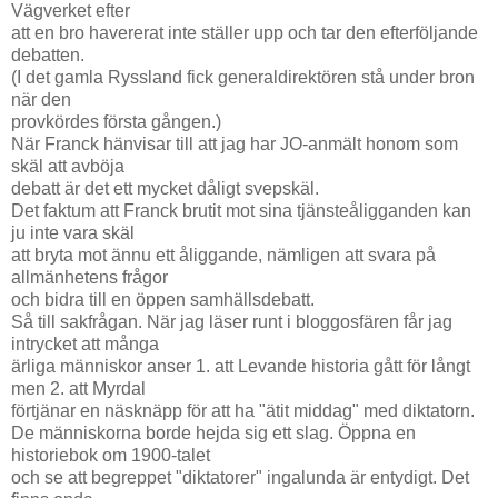
Vägverket efter
att en bro havererat inte ställer upp och tar den efterföljande
debatten.
(I det gamla Ryssland fick generaldirektören stå under bron
när den
provkördes första gången.)
När Franck hänvisar till att jag har JO-anmält honom som
skäl att avböja
debatt är det ett mycket dåligt svepskäl.
Det faktum att Franck brutit mot sina tjänsteåligganden kan
ju inte vara skäl
att bryta mot ännu ett åliggande, nämligen att svara på
allmänhetens frågor
och bidra till en öppen samhällsdebatt.
Så till sakfrågan. När jag läser runt i bloggosfären får jag
intrycket att många
ärliga människor anser 1. att Levande historia gått för långt
men 2. att Myrdal
förtjänar en näsknäpp för att ha "ätit middag" med diktatorn.
De människorna borde hejda sig ett slag. Öppna en
historiebok om 1900-talet
och se att begreppet "diktatorer" ingalunda är entydigt. Det