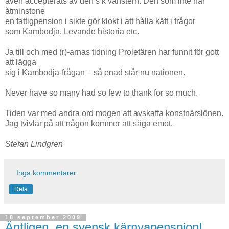
även accepterats av den s k vänstern. Den som inte har
åtminstone
en fattigpension i sikte gör klokt i att hålla käft i frågor
som Kambodja, Levande historia etc.
Ja till och med (r)-arnas tidning Proletären har funnit för gott
att lägga
sig i Kambodja-frågan – så enad står nu nationen.
Never have so many had so few to thank for so much.
Tiden var med andra ord mogen att avskaffa konstnärslönen.
Jag tvivlar på att någon kommer att säga emot.
Stefan Lindgren
Inga kommentarer:
Dela
18 september 2009
Äntligen, en svensk kärnvapenspion!