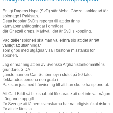
Enligt Dagens Hype (SvD) står Mehdi Ghezali anklagad för
spionage i Pakistan.
Detta kopplar SvD:s reporter till att det finns
kärnvapenanläggningar i området
där Ghezali greps. Märkväl, det är SvD:s koppling.
Vad gäller spioneri ska man väl erinra sig att det är rätt
vanligt att utlänningar
som grips med utgågna visa i förstone misstänks för
spioneri.
Jag erinrar mig att en av Svenska Afghanistankommitténs
grundare, SIDA-
tjänstemannen Carl Schönmeyr i slutet på 80-talet
förklarades persona non grata i
Pakistan just med hänvisning till att han skulle ha spionerat.
Att Carl Bildt så blixtsnabbbt förklarade att det inte var någon
trängande uppgift
för Sverige att få hem svenskarna har naturligtvis ökat risken
för att de får sitta