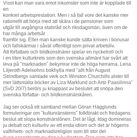
Visst kan man vara emot inkomster som inte är kopplade till
en
konkret arbetsprestation. Men i så fall vore det kanske mer
rationellt att börja med att skära i de pensioner som
utgår till avgångna statsråd och riksdagsmän, även om de
har många arbetsår
framför sig. Eller man kanske kunde sätta kniven i bonusar
och fallskärmar i såväl offentligt som privat arbetsliv.
Att författare och bildkonstnärer spelar en nyckelroll och
i en liten kulturkrets som den svenska allmänt har svårt att
leva på "marknaden" bekymrar inte de höga herrarna. Lena
Liljeroth Adelsohns bokhylla med "allt från August
Strindbergs samlade verk och Winston Churchills alster till
mer lättsmälta böcker av Liza Marklund och Arto Paasilinna"
(SvD 20/7) berörs ju knappast av beslutet att snöpa den
svenska författar- och bildkonstnärskåren.
Jag ser också ett samband mellan Göran Hägglunds
formuleringar om "kulturvänsterns" folkförakt och fredagens
beslut att slopa konstnärslönen. Det är lågt. Idag domineras
ju debatt och kulturliv av ett enda idiom och det är högerns
valfrihets- och marknadsreligion som till stor del