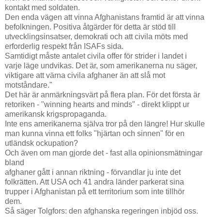
kontakt med soldaten.
Den enda vägen att vinna Afghanistans framtid är att vinna
befolkningen. Positiva åtgärder för detta är stöd till
utvecklingsinsatser, demokrati och att civila möts med
erforderlig respekt från ISAFs sida.
Samtidigt måste antalet civila offer för strider i landet i
varje läge undvikas. Det är, som amerikanerna nu säger,
viktigare att värna civila afghaner än att slå mot
motståndare."
Det här är anmärkningsvärt på flera plan. För det första är
retoriken - "winning hearts and minds" - direkt klippt ur
amerikansk krigspropaganda.
Inte ens amerikanerna själva tror på den längre! Hur skulle
man kunna vinna ett folks "hjärtan och sinnen" för en
utländsk ockupation?
Och även om man gjorde det - fast alla opinionsmätningar
bland
afghaner gått i annan riktning - förvandlar ju inte det
folkrätten. Att USA och 41 andra länder parkerat sina
trupper i Afghanistan på ett territorium som inte tillhör
dem.
Så säger Tolgfors: den afghanska regeringen inbjöd oss.