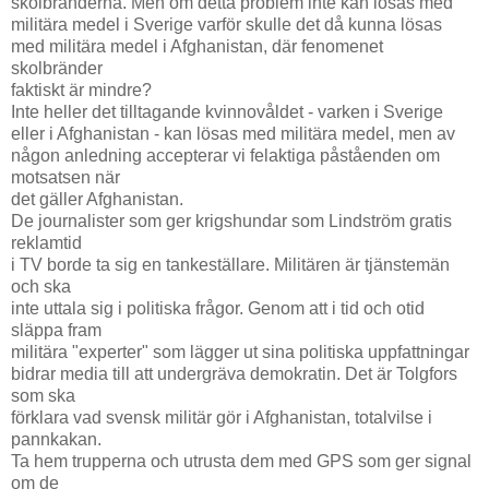
skolbränderna. Men om detta problem inte kan lösas med
militära medel i Sverige varför skulle det då kunna lösas
med militära medel i Afghanistan, där fenomenet
skolbränder
faktiskt är mindre?
Inte heller det tilltagande kvinnovåldet - varken i Sverige
eller i Afghanistan - kan lösas med militära medel, men av
någon anledning accepterar vi felaktiga påståenden om
motsatsen när
det gäller Afghanistan.
De journalister som ger krigshundar som Lindström gratis
reklamtid
i TV borde ta sig en tankeställare. Militären är tjänstemän
och ska
inte uttala sig i politiska frågor. Genom att i tid och otid
släppa fram
militära "experter" som lägger ut sina politiska uppfattningar
bidrar media till att undergräva demokratin. Det är Tolgfors
som ska
förklara vad svensk militär gör i Afghanistan, totalvilse i
pannkakan.
Ta hem trupperna och utrusta dem med GPS som ger signal
om de