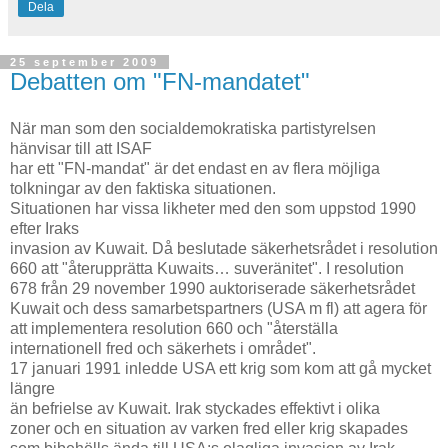
Dela
25 september 2009
Debatten om "FN-mandatet"
När man som den socialdemokratiska partistyrelsen
hänvisar till att ISAF
har ett "FN-mandat" är det endast en av flera möjliga
tolkningar av den faktiska situationen.
Situationen har vissa likheter med den som uppstod 1990
efter Iraks
invasion av Kuwait. Då beslutade säkerhetsrådet i resolution
660 att "återupprätta Kuwaits… suveränitet". I resolution
678 från 29 november 1990 auktoriserade säkerhetsrådet
Kuwait och dess samarbetspartners (USA m fl) att agera för
att implementera resolution 660 och "återställa
internationell fred och säkerhets i området".
17 januari 1991 inledde USA ett krig som kom att gå mycket
längre
än befrielse av Kuwait. Irak styckades effektivt i olika
zoner och en situation av varken fred eller krig skapades