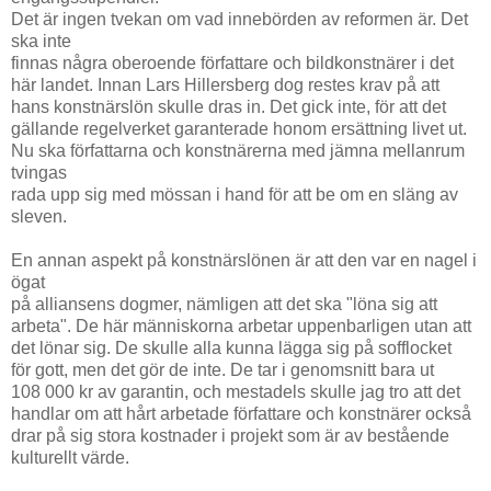
Det är ingen tvekan om vad innebörden av reformen är. Det
ska inte
finnas några oberoende författare och bildkonstnärer i det
här landet. Innan Lars Hillersberg dog restes krav på att
hans konstnärslön skulle dras in. Det gick inte, för att det
gällande regelverket garanterade honom ersättning livet ut.
Nu ska författarna och konstnärerna med jämna mellanrum
tvingas
rada upp sig med mössan i hand för att be om en släng av
sleven.
En annan aspekt på konstnärslönen är att den var en nagel i
ögat
på alliansens dogmer, nämligen att det ska "löna sig att
arbeta". De här människorna arbetar uppenbarligen utan att
det lönar sig. De skulle alla kunna lägga sig på sofflocket
för gott, men det gör de inte. De tar i genomsnitt bara ut
108 000 kr av garantin, och mestadels skulle jag tro att det
handlar om att hårt arbetade författare och konstnärer också
drar på sig stora kostnader i projekt som är av bestående
kulturellt värde.