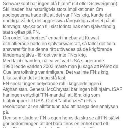
Schwarzkopf bar ingen blå hjälm" (cit efter Schweigman).
Skillnaden har naturligtvis stora implikationer. Om
apologeterna hade rätt att det var FN:s krig, kunde det
onödiga våldet, det aggressiva långsiktiga arbetet på att
försvaga, stycka och till sist förinta Irak som självständig
stat skyllas på FN.
Om ordet "authorizes" enbart innebar att Kuwait
och allierade hade en självförsvarsrätt, så faller det fulla
ansvaret för hur denna rätt utövades på de krigförande
länderna själva - för det var inte FN:s krig.
Med facit i handen, när vi vet vart USA:s agerande
1990 ledde världen 2003 måste man ju säga att Pérez de
Cuellars tolkning var rimligare. Det var inte FN:s krig.
Lika sant är det att idag slå fast:
FN spelar ingen betydande roll i krigsledningen i
Afghanistan. General McChrystal bär ingen blå hjälm. ISAF
har ingen entydigt "FN-mandat" att föra krig som
hjälptrupper till USA. Ordet "authorizes" i FN:s
resolutioner är en alltför tunn tråd att hänga den analysen
på.
Den som studerar FN:s egen hemsida ska se att FN självt
gör bedömningen att det bara finns en enhet med ett