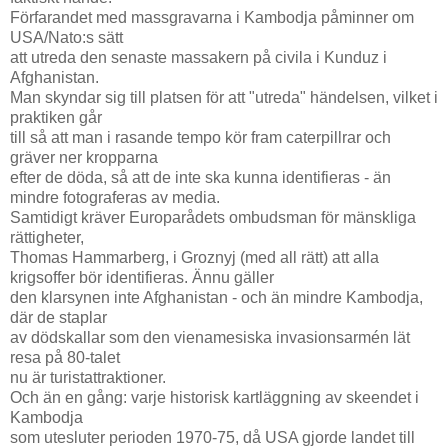
Förfarandet med massgravarna i Kambodja påminner om
USA/Nato:s sätt
att utreda den senaste massakern på civila i Kunduz i
Afghanistan.
Man skyndar sig till platsen för att "utreda" händelsen, vilket i
praktiken går
till så att man i rasande tempo kör fram caterpillrar och
gräver ner kropparna
efter de döda, så att de inte ska kunna identifieras - än
mindre fotograferas av media.
Samtidigt kräver Europarådets ombudsman för mänskliga
rättigheter,
Thomas Hammarberg, i Groznyj (med all rätt) att alla
krigsoffer bör identifieras. Ännu gäller
den klarsynen inte Afghanistan - och än mindre Kambodja,
där de staplar
av dödskallar som den vienamesiska invasionsarmén lät
resa på 80-talet
nu är turistattraktioner.
Och än en gång: varje historisk kartläggning av skeendet i
Kambodja
som utesluter perioden 1970-75, då USA gjorde landet till