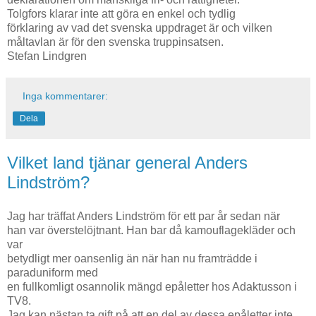
Tolgfors klarar inte att göra en enkel och tydlig
förklaring av vad det svenska uppdraget är och vilken
måltavlan är för den svenska truppinsatsen.
Stefan Lindgren
Inga kommentarer:
Dela
Vilket land tjänar general Anders
Lindström?
Jag har träffat Anders Lindström för ett par år sedan när
han var överstelöjtnant. Han bar då kamouflagekläder och
var
betydligt mer oansenlig än när han nu framträdde i
paraduniform med
en fullkomligt osannolik mängd epåletter hos Adaktusson i
TV8.
Jag kan nästan ta gift på att en del av dessa epåletter inte