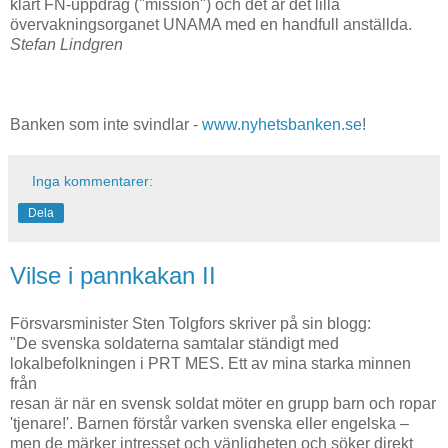
klart FN-uppdrag ("mission") och det är det lilla
övervakningsorganet UNAMA med en handfull anställda.
Stefan Lindgren
Banken som inte svindlar -
www.nyhetsbanken.se
!
Inga kommentarer:
Dela
Vilse i pannkakan II
Försvarsminister Sten Tolgfors skriver på sin blogg:
"De svenska soldaterna samtalar ständigt med
lokalbefolkningen i PRT MES. Ett av mina starka minnen
från
resan är när en svensk soldat möter en grupp barn och ropar
'tjenare!'. Barnen förstår varken svenska eller engelska –
men de märker intresset och vänligheten och söker direkt