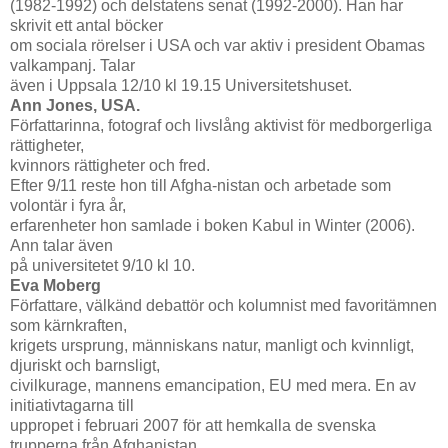
(1982-1992) och delstatens senat (1992-2000). Han har
skrivit ett antal böcker
om sociala rörelser i USA och var aktiv i president Obamas
valkampanj. Talar
även i Uppsala 12/10 kl 19.15 Universitetshuset.
Ann Jones, USA.
Författarinna, fotograf och livslång aktivist för medborgerliga
rättigheter,
kvinnors rättigheter och fred.
Efter 9/11 reste hon till Afgha-nistan och arbetade som
volontär i fyra år,
erfarenheter hon samlade i boken Kabul in Winter (2006).
Ann talar även
på universitetet 9/10 kl 10.
Eva Moberg
Författare, välkänd debattör och kolumnist med favoritämnen
som kärnkraften,
krigets ursprung, människans natur, manligt och kvinnligt,
djuriskt och barnsligt,
civilkurage, mannens emancipation, EU med mera. En av
initiativtagarna till
uppropet i februari 2007 för att hemkalla de svenska
trupperna från Afghanistan.