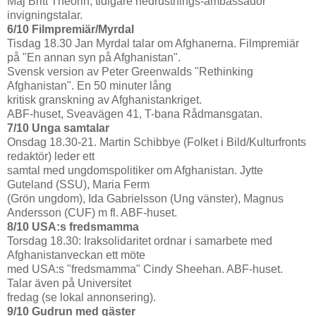
Maj Britt Theorin, tidigare nedrustnings-ambassadör
invigningstalar.
6/10 Filmpremiär/Myrdal
Tisdag 18.30 Jan Myrdal talar om Afghanerna. Filmpremiär
på "En annan syn på Afghanistan".
Svensk version av Peter Greenwalds "Rethinking
Afghanistan". En 50 minuter lång
kritisk granskning av Afghanistankriget.
ABF-huset, Sveavägen 41, T-bana Rådmansgatan.
7/10 Unga samtalar
Onsdag 18.30-21. Martin Schibbye (Folket i Bild/Kulturfronts
redaktör) leder ett
samtal med ungdomspolitiker om Afghanistan. Jytte
Guteland (SSU), Maria Ferm
(Grön ungdom), Ida Gabrielsson (Ung vänster), Magnus
Andersson (CUF) m fl. ABF-huset.
8/10 USA:s fredsmamma
Torsdag 18.30: Iraksolidaritet ordnar i samarbete med
Afghanistanveckan ett möte
med USA:s "fredsmamma" Cindy Sheehan. ABF-huset.
Talar även på Universitet
fredag (se lokal annonsering).
9/10 Gudrun med gäster