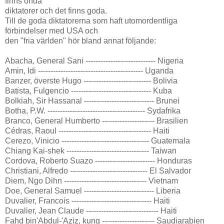
finns onda
diktatorer och det finns goda.
Till de goda diktatorerna som haft utomordentliga
förbindelser med USA och
den "fria världen" hör bland annat följande:
Abacha, General Sani ---------------------------- Nigeria
Amin, Idi ------------------------------------------ Uganda
Banzer, överste Hugo --------------------------- Bolivia
Batista, Fulgencio -------------------------------- Kuba
Bolkiah, Sir Hassanal ---------------------------- Brunei
Botha, P.W. --------------------------------------- Sydafrika
Branco, General Humberto --------------------- Brasilien
Cédras, Raoul ------------------------------------- Haiti
Cerezo, Vinicio ----------------------------------- Guatemala
Chiang Kai-shek --------------------------------- Taiwan
Cordova, Roberto Suazo ------------------------ Honduras
Christiani, Alfredo ------------------------------- El Salvador
Diem, Ngo Dihn --------------------------------- Vietnam
Doe, General Samuel ---------------------------- Liberia
Duvalier, Francois -------------------------------- Haiti
Duvalier, Jean Claude ----------------------------- Haiti
Fahd bin'Abdul-'Aziz, kung --------------------- Saudiarabien