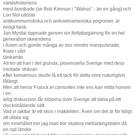
världshistoriens
mest bombade (se Bob Kiernan i "Walrus" - än en gång) och
Lon Nol utlöste
antikommunistiska och antivietnamesiska pogromer, är
enögt falsk.
Jan Myrdal öppnade genom sin författargärning för en hel
generation skeendena
i Asien och gjorde många av oss mindre manipulerade,
friare i vårt
tänkande.
Att tro att han i det grunda, provinsiella Sverige med dess
inrotade strävan
efter konsensus skulle få ett tack för detta vore naturligtvis
fåfängt.
Men att herrar Franck et consortes inte ens kan möta honom
i en
ärlig diskussion får slöjorna över Sverige att tätna på ett
olycksbådande sätt.
Vad vi iakttar är ett skov i makteliten. Även om det är för tidigt
att uttala sig
om innehållet tror jag man bör studera mellankrigstiden då
en rad länder