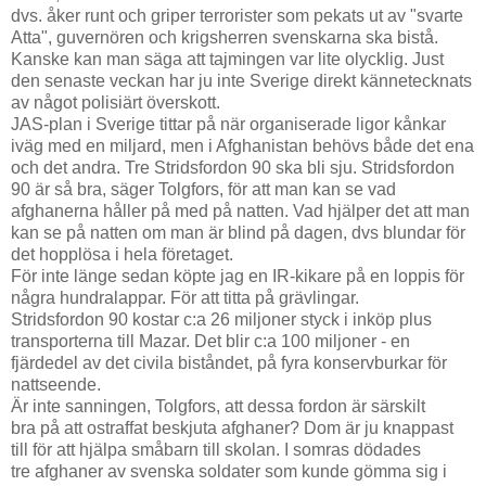
dvs. åker runt och griper terrorister som pekats ut av "svarte
Atta", guvernören och krigsherren svenskarna ska bistå.
Kanske kan man säga att tajmingen var lite olycklig. Just
den senaste veckan har ju inte Sverige direkt kännetecknats
av något polisiärt överskott.
JAS-plan i Sverige tittar på när organiserade ligor kånkar
iväg med en miljard, men i Afghanistan behövs både det ena
och det andra. Tre Stridsfordon 90 ska bli sju. Stridsfordon
90 är så bra, säger Tolgfors, för att man kan se vad
afghanerna håller på med på natten. Vad hjälper det att man
kan se på natten om man är blind på dagen, dvs blundar för
det hopplösa i hela företaget.
För inte länge sedan köpte jag en IR-kikare på en loppis för
några hundralappar. För att titta på grävlingar.
Stridsfordon 90 kostar c:a 26 miljoner styck i inköp plus
transporterna till Mazar. Det blir c:a 100 miljoner - en
fjärdedel av det civila biståndet, på fyra konservburkar för
nattseende.
Är inte sanningen, Tolgfors, att dessa fordon är särskilt
bra på att ostraffat beskjuta afghaner? Dom är ju knappast
till för att hjälpa småbarn till skolan. I somras dödades
tre afghaner av svenska soldater som kunde gömma sig i