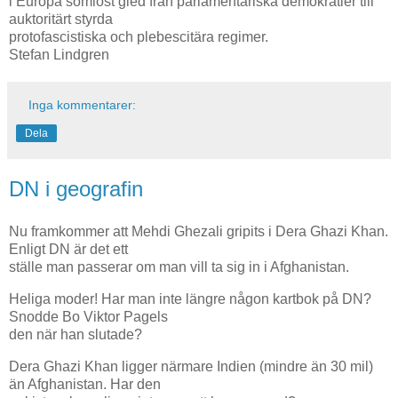
i Europa sömlöst gled från parlamentariska demokratier till
auktoritärt styrda
protofascistiska och plebescitära regimer.
Stefan Lindgren
Inga kommentarer:
Dela
DN i geografin
Nu framkommer att Mehdi Ghezali gripits i Dera Ghazi Khan.
Enligt DN är det ett
ställe man passerar om man vill ta sig in i Afghanistan.
Heliga moder! Har man inte längre någon kartbok på DN?
Snodde Bo Viktor Pagels
den när han slutade?
Dera Ghazi Khan ligger närmare Indien (mindre än 30 mil)
än Afghanistan. Har den