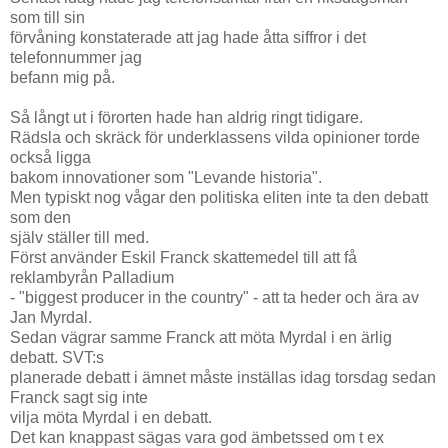
som till sin
förvåning konstaterade att jag hade åtta siffror i det
telefonnummer jag
befann mig på.
Så långt ut i förorten hade han aldrig ringt tidigare.
Rädsla och skräck för underklassens vilda opinioner torde
också ligga
bakom innovationer som "Levande historia".
Men typiskt nog vågar den politiska eliten inte ta den debatt
som den
själv ställer till med.
Först använder Eskil Franck skattemedel till att få
reklambyrån Palladium
- "biggest producer in the country" - att ta heder och ära av
Jan Myrdal.
Sedan vägrar samme Franck att möta Myrdal i en ärlig
debatt. SVT:s
planerade debatt i ämnet måste inställas idag torsdag sedan
Franck sagt sig inte
vilja möta Myrdal i en debatt.
Det kan knappast sägas vara god ämbetssed om t ex