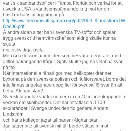
varit s k sambandsofficer i Tampa Florida och verkat för att
utveckla USA:s världsomspännande krig mot terrorn.
Läs t ex hans utläggningar på
http://www.thecornwallisgroup.org/pdf/2003_9LindstromTW-
Dec30.pdf
Å andra sidan sitter han i svenska TV-soffor och spelar
trygg svensk f d hemvärnschef som aldrig skulle kunna
skjuta
mot oskyldiga civila.
Men Adaktusson är inte den som besvärar generaler med
alltför påträngande frågor. Själv skulle jag ha velat ha svar
på tex:
När internationella rånarligor med helikopter drar ner
byxorna på den svenska polisen och luftförsvaret, borde det
inte finnas angelägnare uppgifter för
svenskt
försvar än att
befria Afghanistan?
Svensk brandförsvar för numera in ca 40 incidentrapporter i
veckan om skolbränder. Det har inträffat c:a 3 700
skolbränder i Sverige under den tid general Anders
Lindström
och hans kollegor jagat talibaner i Afghanistan.
Jag säger inte att svensk militär borde sättas in mot