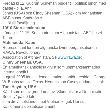
Fredag kl 12: Gudrun Schyman bjuder till politisk lunch med
gäster - bl.a. Ann
Jones (USA) och Cindy Sheehan (USA) - om Afghanistan.
ABF-huset. Smörgås &
lättöl till försäljning.
10/10 Stort seminarium
Lördag kl 11-15: Seminarium om Afghanistan i ABF-huset.
Talare:
Mahmooda, Kabul.
Representant för den afghanska kvinnoorganisationen
RAWA, Revolutionary
Association of Afgha-nistan. Se
www.rawa.org
Cindy Sheehan, USA.
En amerikansk antikrigsaktivist som uppmärksammades
internationellt i
augusti 2005 för sin demonstration utanför president George
W. Bushs ranch i Texas. Hennes son Casey dödades i Irak.
Tom Hayden, USA.
Känd som en av grundarna av "Students for a Democratic
Society" på 60-talet
som drev motståndet mot Vietnamkriget. Har suttit i
Kaliforniens delstatsparlament