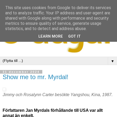
This site uses cookies from Google to deliver its services
and to analyze traffic. Your IP address and user-agent are
shared with Google along with performance and security
metrics to ensure quality of service, generate usage
statistics, and to detect and address abuse.
LEARN MORE
GOT IT
▼
31 december 2024
Show me to mr. Myrdal!
Jimmy och Rosalynn Carter besökte Yangshou, Kina, 1987.
Författaren Jan Myrdals förhållande till USA var allt
annat än enkelt.