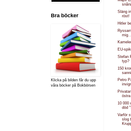
snår
Släng in
Bra böcker
röst!
Hitler b
Ryssarn
mig..
Kamelen
EU-spik
Stefan F
typ?
150 kro
sann
Petro P
Klicka på bilden får du upp
invig
våra böcker på Bokbörsen
Privatar
östra
10 000 d
död "
Varför s
slog 
Krup