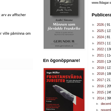
www.8dagar.s
Publicer
 arv av affischer
►
2026
( 91 
►
2025
( 12
er ville påminna om
►
2024
( 81 
►
2023
( 11
►
2022
( 13
►
2021
( 11
En ögonöppnare!
►
2020
( 12
►
2019
( 12
►
2018
( 18
►
2017
( 21
►
2016
( 20
►
2015
( 24
▼
2014
( 39
►
decem
►
novem