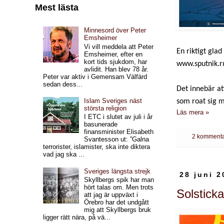
Mest lästa
Minnesord över Peter
Emsheimer
Vi vill meddela att Peter
En riktigt glad
Emsheimer, efter en
kort tids sjukdom, har
www.sputnik.r
avlidit. Han blev 78 år.
Peter var aktiv i Gemensam Välfärd
sedan dess...
Det innebär at
Islam Sveriges näst
som roat sig m
största religion
Läs mera »
I ETC i slutet av juli i år
basunerade
finansminister Elisabeth
2 kommenta
Svantesson ut: ”Galna
terrorister, islamister, ska inte diktera
vad jag ska ...
Sveriges längsta strejk
28 juni 2
Skyllbergs spik har man
hört talas om. Men trots
Solstick
att jag är uppväxt i
Örebro har det undgått
mig att Skyllbergs bruk
ligger rätt nära, på vä...