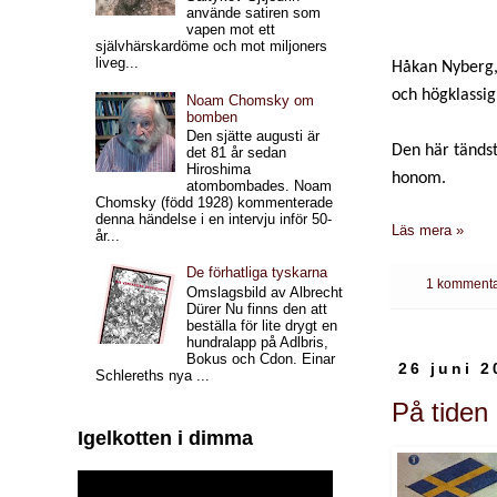
använde satiren som
vapen mot ett
självhärskardöme och mot miljoners
liveg...
Håkan Nyberg, 
och högklassig 
Noam Chomsky om
bomben
Den sjätte augusti är
Den här tändst
det 81 år sedan
Hiroshima
honom.
atombombades. Noam
Chomsky (född 1928) kommenterade
denna händelse i en intervju inför 50-
Läs mera »
år...
De förhatliga tyskarna
1 kommenta
Omslagsbild av Albrecht
Dürer Nu finns den att
beställa för lite drygt en
hundralapp på Adlbris,
Bokus och Cdon. Einar
26 juni 2
Schlereths nya ...
På tiden
Igelkotten i dimma