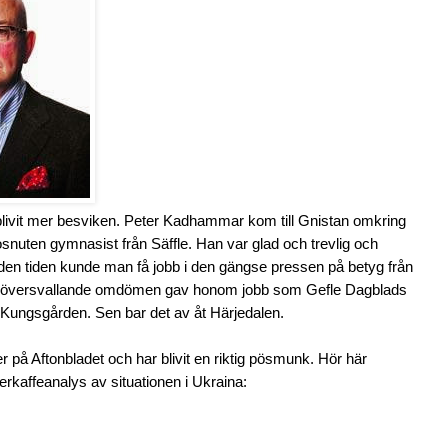
 blivit mer besviken. Peter Kadhammar kom till Gnistan omkring
nuten gymnasist från Säffle. Han var glad och trevlig och
en tiden kunde man få jobb i den gängse pressen på betyg från
 översvallande omdömen gav honom jobb som Gefle Dagblads
i Kungsgården. Sen bar det av åt Härjedalen.
er på Aftonbladet och har blivit en riktig pösmunk. Hör här
erkaffeanalys av situationen i Ukraina: