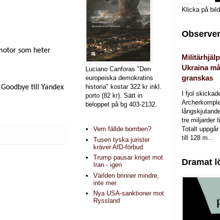
Klicka på bil
Observer
ökmotor som heter
Militärhjälp
Ukraina må
Luciano Canforas "Den
granskas
europeiska demokratins
historia" kostar 322 kr inkl.
 Goodbye till Yandex
I fjol skicka
porto (82 kr). Sätt in
Archerkomple
beloppet på bg 403-2132.
långskjutande a
tre miljarder t
Totalt uppgår 
Vem fällde bomben?
till 128 m...
Tusen tyska jurister
kräver AfD-förbud
Trump pausar kriget mot
Dramat l
Iran - igen
Världen brinner mindre,
inte mer
Nya USA-sanktioner mot
Ryssland