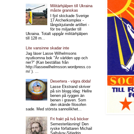
Militärhjälpen till Ukraina
måste granskas
I fjol skickade Sverige
17 Archerkomplex -
långskjutande artilleri -
för tre miljarder till
Ukraina. Totalt uppgår militärhjälpen
till 128 m...
Lite vansinne skadar inte
Jag läser Lasse Wilhelmsons
nyutkomna bok "Är världen upp och
ner?" (Kan beställas från
http://lassewilhelmsson.wordpress.co
m/ ). ...
Desertera - vägra döda!
Lasse Ekstrand skriver
på sin blogg idag: Hellre
benen på ryggen än
benen i graven. Som
den okände filosofen
sade. Med största sannolikhet...
Fri frakt på två böcker
Semesterläsning! Den
ryske författaren Michail
Saltykov-Sjtjedrin