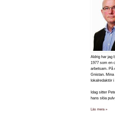
Aldrig har jag
1977 som en os
arbetsam. På d
Gnistan. Mina
lokalredaktör 
Idag sitter Pet
hans slöa pulv
Läs mera »