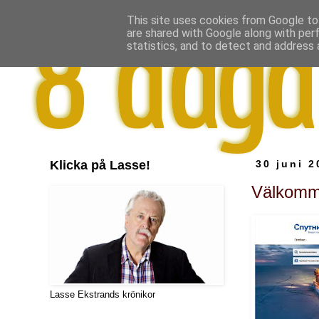
This site uses cookies from Google to 
are shared with Google along with per
statistics, and to detect and address 
Klicka på Lasse!
30 juni 2
Välkomme
Lasse Ekstrands krönikor