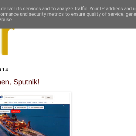
deliver its services and to analyze traffic. Your IP address and 
formance and security metrics to ensure quality of service, gen
abuse.
014
n, Sputnik!