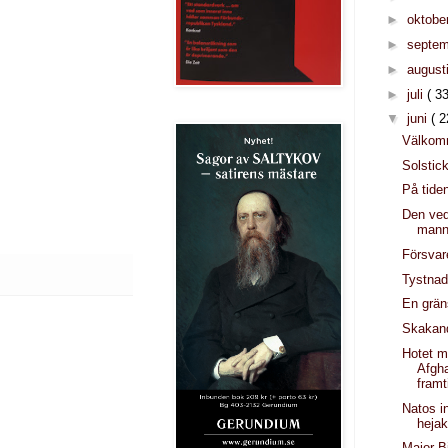
►
oktobe
►
septe
►
august
►
juli
( 33
▼
juni
( 2
Välkom
Solstic
På tide
Den ved
mann
Försvar
Tystnad
En grän
Skakan
Hotet m
Afgh
framt
Natos in
heja
Major B