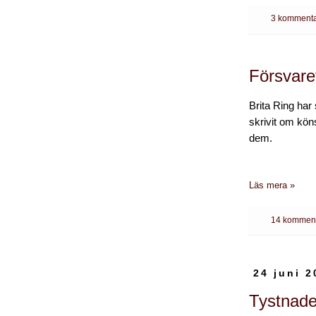
3 kommenta
Försvare
Brita Ring har
skrivit om kön
dem.
Läs mera »
14 komment
24 juni 2
Tystnade