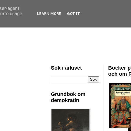
user-agent
erate usage
LEARN MORE
GOT IT
Sök i arkivet
Böcker p
och om 
Grundbok om
demokratin