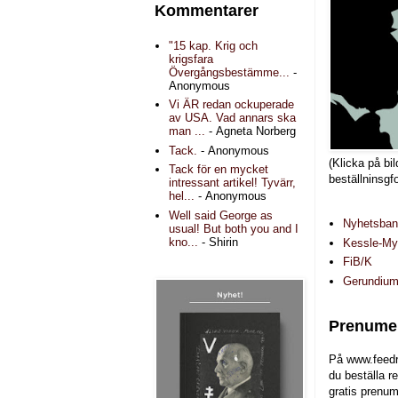
Kommentarer
"15 kap. Krig och
krigsfara
Övergångsbestämme...
-
Anonymous
Vi ÄR redan ockuperade
av USA. Vad annars ska
man ...
- Agneta Norberg
Tack.
- Anonymous
(Klicka på bil
Tack för en mycket
beställninsgf
intressant artikel! Tyvärr,
hel...
- Anonymous
Well said George as
Nyhetsba
usual! But both you and I
kno...
- Shirin
Kessle-Myr
FiB/K
Gerundiu
Prenumer
På www.feedr
du beställa r
gratis prenum