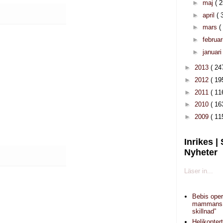
►
maj
( 2
►
april
( 
►
mars
(
►
februar
►
januar
►
2013
( 24
►
2012
( 19
►
2011
( 11
►
2010
( 16
►
2009
( 11
Inrikes |
Nyheter
Läser in...
Bebis oper
mammans 
skillnad”
Helikopter