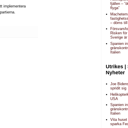
fjällen – ”d
tt implementera
flyga”
partierna.
Machetem
fastighets
– döms til
Försvarsfo
Risken för
Sverige är
Spanien in
gränskontr
Italien
Utrikes |
Nyheter
Joe Biden
spridit sig
Helikopter
USA
Spanien in
gränskontr
Italien
Vita huset
sparka Fe