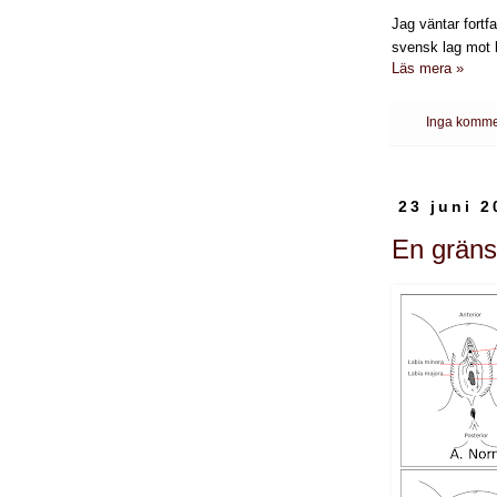
Jag väntar fort
svensk lag mot k
Läs mera »
Inga komme
23 juni 2
En gräns