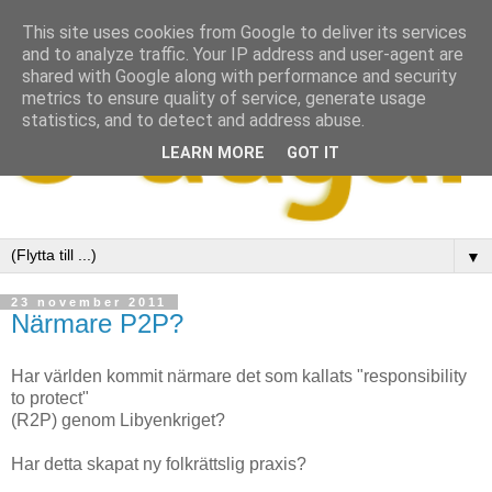
This site uses cookies from Google to deliver its services
and to analyze traffic. Your IP address and user-agent are
shared with Google along with performance and security
metrics to ensure quality of service, generate usage
statistics, and to detect and address abuse.
LEARN MORE
GOT IT
▼
23 november 2011
Närmare P2P?
Har världen kommit närmare det som kallats "responsibility
to protect"
(R2P) genom Libyenkriget?
Har detta skapat ny folkrättslig praxis?