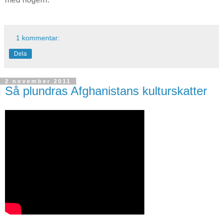
1 kommentar:
Dela
2 november 2011
Så plundras Afghanistans kulturskatter