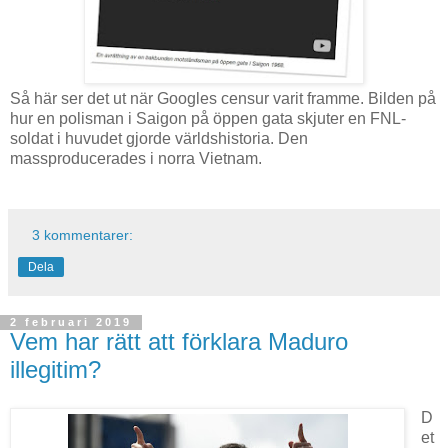
Så här ser det ut när Googles censur varit framme. Bilden på
hur en polisman i Saigon på öppen gata skjuter en FNL-
soldat i huvudet gjorde världshistoria. Den
massproducerades i norra Vietnam.
3 kommentarer:
Dela
2 februari 2019
Vem har rätt att förklara Maduro
illegitim?
D
et