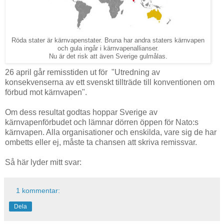
Såväl SSU som Tro och Solidaritet, S-kvinnoma, S-studenter,
Socialdemokrater och Unga Örnar vill att regeringen verkar för
undertecknande av FN:s kärnvapenkonvention. Därutöver vill 
Röda stater är kärnvapenstater. Bruna har andra staters kärnvapen
tio S-märkta riksdagsledamöter och några tidigare S-toppar, 
och gula ingår i kärnvapenallianser.
Thage G Peterson, Pierre Schori och MajBritt Theorin, att Sve
Nu är det risk att även Sverige gulmålas.
skriver på.
26 april går remisstiden ut för "Utredning av
konsekvenserna av ett svenskt tillträde till konventionen om
förbud mot kärnvapen".
Om dess resultat godtas hoppar Sverige av
kärnvapenförbudet och lämnar dörren öppen för Nato:s
kärnvapen. Alla organisationer och enskilda, vare sig de har
ombetts eller ej, måste ta chansen att skriva remissvar.
En krigsförbrytare som kommit till återanvändning. Elliot
Abrams.
Så här lyder mitt svar:
25 januari tillkännagav USA:s utrikesminister
Mike Pompeo utnämningen av Elliot Abrams till
1 kommentar:
speciellt sändebud för Venezuela. Det var ett
budskap som sände kalla kårar längs ryggraden.
Dela