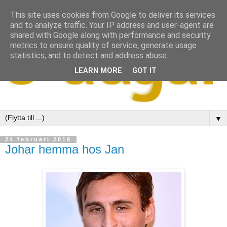
This site uses cookies from Google to deliver its services
and to analyze traffic. Your IP address and user-agent are
shared with Google along with performance and security
metrics to ensure quality of service, generate usage
statistics, and to detect and address abuse.
LEARN MORE
GOT IT
▼
24 februari 2019
Johar hemma hos Jan