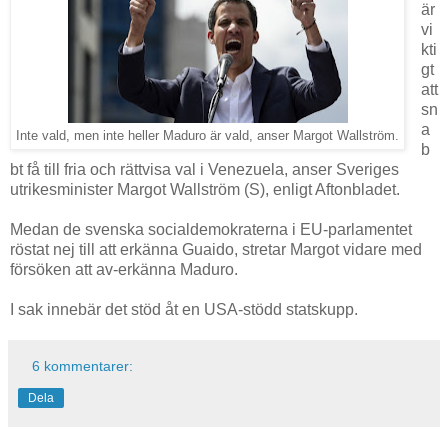
är
vi
kti
gt
att
sn
a
Inte vald, men inte heller Maduro är vald, anser Margot Wallström.
b
bt få till fria och rättvisa val i Venezuela, anser Sveriges
utrikesminister Margot Wallström (S), enligt Aftonbladet.
Medan de svenska socialdemokraterna i EU-parlamentet
röstat nej till att erkänna Guaido, stretar Margot vidare med
försöken att av-erkänna Maduro.
I sak innebär det stöd åt en USA-stödd statskupp.
6 kommentarer:
Dela