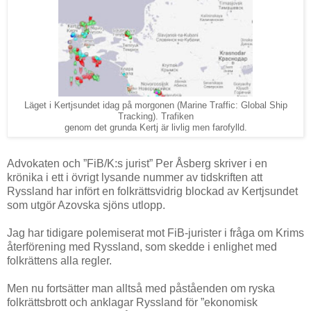
Läget i Kertjsundet idag på morgonen (Marine Traffic: Global Ship
Tracking). Trafiken
genom det grunda Kertj är livlig men farofylld.
Advokaten och ”FiB/K:s jurist” Per Åsberg skriver i en
krönika i ett i övrigt lysande nummer av tidskriften att
Ryssland har infört en folkrättsvidrig blockad av Kertjsundet
som utgör Azovska sjöns utlopp.
Jag har tidigare polemiserat mot FiB-jurister i fråga om Krims
återförening med Ryssland, som skedde i enlighet med
folkrättens alla regler.
Men nu fortsätter man alltså med påståenden om ryska
folkrättsbrott och anklagar Ryssland för ”ekonomisk