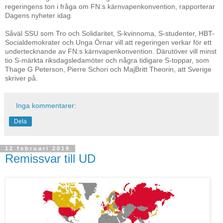
Inga kommentarer:
Dela
12 februari 2019
Remissvar till UD
Riksdagens f d talman Thage G Peterson är för att Sverige ska skriva på
kärnvapenförbudet. Regeringen går emot.
SSU och övriga S-märkta sidoorganisationer är kritiska till
regeringens ton i fråga om FN:s kärnvapenkonvention, rappor
Dagens nyheter idag.