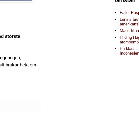
Gnistan
Fallet Pusj
Lenins brev
amerikans
Maos lilla 
d största
Hilding H
atombomb
En klassis
Indonesie
regeringen,
fult brukar heta om