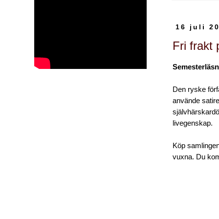
16 juli 2
Fri frakt
Semesterläsn
Den ryske förf
använde satir
självhärskard
livegenskap.
Köp samlingen
vuxna. Du komm