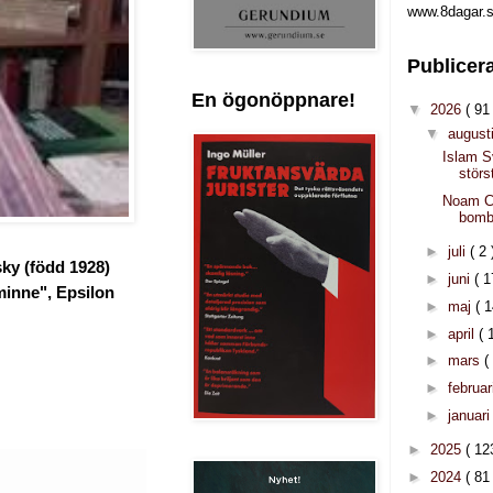
www.8dagar.s
Publicer
En ögonöppnare!
▼
2026
( 91 
▼
august
Islam S
störs
Noam 
bom
►
juli
( 2 
ky (född 1928)
►
juni
( 1
minne", Epsilon
►
maj
( 1
►
april
( 
►
mars
(
►
februar
►
januar
►
2025
( 12
►
2024
( 81 