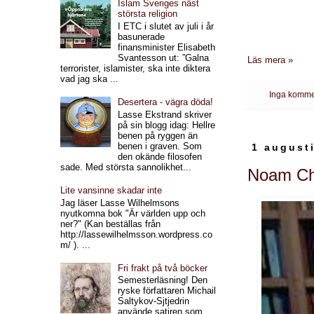
Islam Sveriges näst
största religion
I ETC i slutet av juli i år
basunerade
finansminister Elisabeth
Svantesson ut: ”Galna
Läs mera »
terrorister, islamister, ska inte diktera
vad jag ska ...
Inga komme
Desertera - vägra döda!
Lasse Ekstrand skriver
på sin blogg idag: Hellre
benen på ryggen än
benen i graven. Som
1 august
den okände filosofen
sade. Med största sannolikhet...
Noam C
Lite vansinne skadar inte
Jag läser Lasse Wilhelmsons
nyutkomna bok "Är världen upp och
ner?" (Kan beställas från
http://lassewilhelmsson.wordpress.co
m/ ). ...
Fri frakt på två böcker
Semesterläsning! Den
ryske författaren Michail
Saltykov-Sjtjedrin
använde satiren som