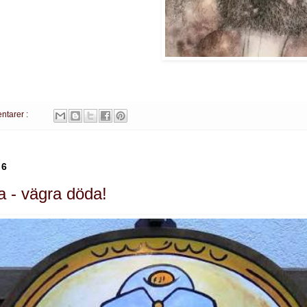
ntarer :
26
a - vägra döda!