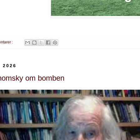
ntarer :
i 2026
homsky om bomben