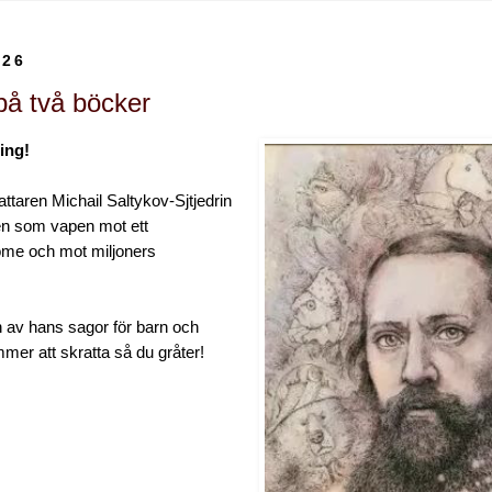
026
 på två böcker
ing!
attaren Michail Saltykov-Sjtjedrin
en som vapen mot ett
öme och mot miljoners
 av hans sagor för barn och
er att skratta så du gråter!