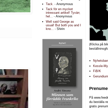
Tack.
- Anonymous
Tack för en mycket
intressant artikel! Tyvärr,
hel...
- Anonymous
Well said George as
usual! But both you and I
kno...
- Shirin
(Klicka på bil
beställninsgf
Nyhetsba
Kessle-Myr
FiB/K
Gerundiu
Prenumer
På www.feedr
du beställa r
gratis prenum