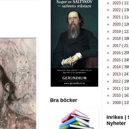
►
2023
( 11
►
2022
( 13
►
2021
( 11
►
2020
( 12
►
2019
( 12
►
2018
( 18
►
2017
( 21
►
2016
( 20
►
2015
( 24
►
2014
( 39
►
2013
( 24
►
2012
( 19
►
2011
( 11
►
2010
( 16
Bra böcker
►
2009
( 11
Inrikes |
Nyheter