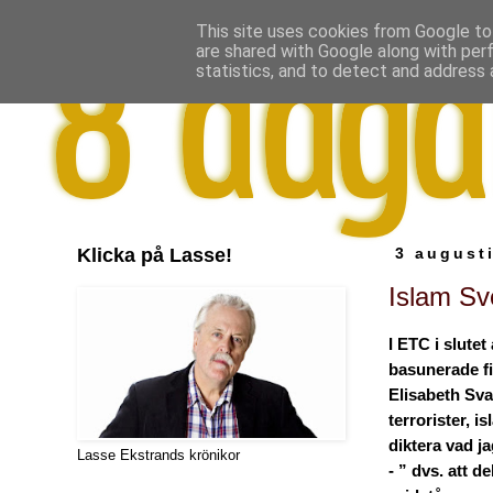
This site uses cookies from Google to 
are shared with Google along with per
statistics, and to detect and address 
Klicka på Lasse!
3 august
Islam Sve
I ETC i slutet a
basunerade f
Elisabeth Sv
terrorister, is
diktera vad j
Lasse Ekstrands krönikor
- ” dvs. att d