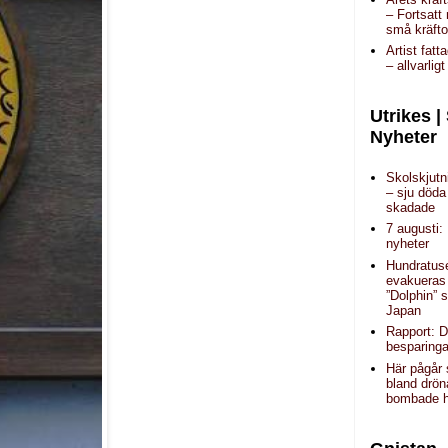
– Fortsat
små kräfto
Artist fatt
– allvarlig
Utrikes |
Nyheter
Skolskjutn
– sju döda
skadade
7 augusti:
nyheter
Hundratus
evakueras 
”Dolphin” 
Japan
Rapport: 
besparinga
Här pågår 
bland drön
bombade 