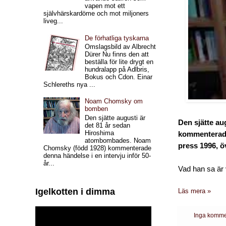
vapen mot ett
självhärskardöme och mot miljoners
liveg...
De förhatliga tyskarna
Omslagsbild av Albrecht
Dürer Nu finns den att
beställa för lite drygt en
hundralapp på Adlbris,
Bokus och Cdon. Einar
Schlereths nya ...
Noam Chomsky om
bomben
Den sjätte augusti är
Den sjätte a
det 81 år sedan
Hiroshima
kommenterade 
atombombades. Noam
press 1996, 
Chomsky (född 1928) kommenterade
denna händelse i en intervju inför 50-
år...
Vad han sa är 
Igelkotten i dimma
Läs mera »
Inga komme