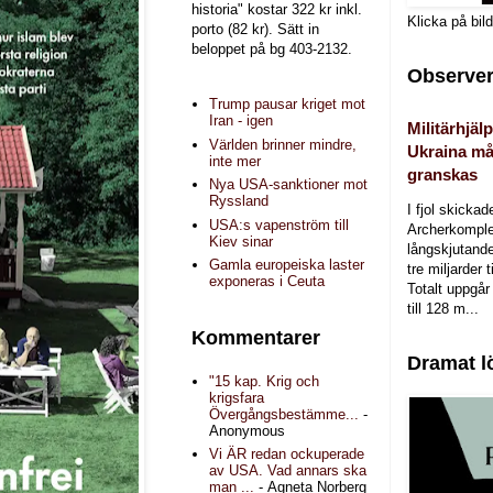
historia" kostar 322 kr inkl.
Klicka på bil
porto (82 kr). Sätt in
beloppet på bg 403-2132.
Observer
Trump pausar kriget mot
Iran - igen
Militärhjälp
Världen brinner mindre,
Ukraina må
inte mer
granskas
Nya USA-sanktioner mot
Ryssland
I fjol skicka
USA:s vapenström till
Archerkomple
Kiev sinar
långskjutande a
Gamla europeiska laster
tre miljarder t
exponeras i Ceuta
Totalt uppgår 
till 128 m...
Kommentarer
Dramat l
"15 kap. Krig och
krigsfara
Övergångsbestämme...
-
Anonymous
Vi ÄR redan ockuperade
av USA. Vad annars ska
man ...
- Agneta Norberg