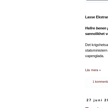
Lasse Ekstra
Hellre benen 
sannolikhet 
Det krigshetsa
statsministern
vapenglada.
Läs mera »
1 kommenta
27 juni 2