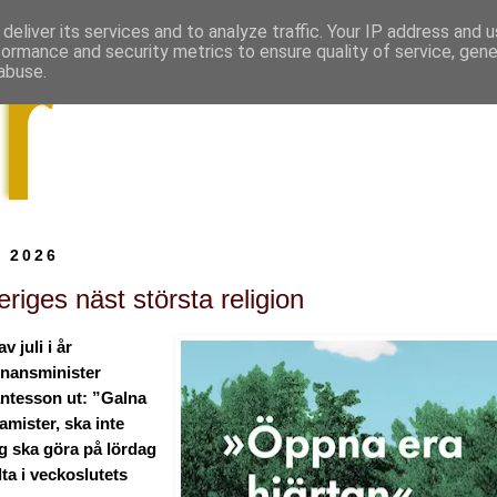
deliver its services and to analyze traffic. Your IP address and 
formance and security metrics to ensure quality of service, gen
abuse.
i 2026
riges näst största religion
v juli i år
inansminister
antesson ut: ”Galna
lamister, ska inte
ag ska göra på lördag
elta i veckoslutets