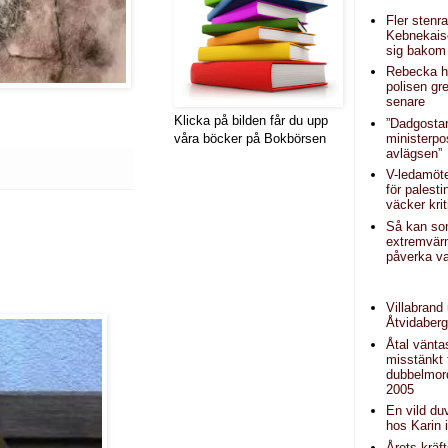
Fler stenr
Kebnekais
sig bakom 
Rebecka hi
polisen g
senare
Klicka på bilden får du upp
”Dadgosta
ministerpo
våra böcker på Bokbörsen
avlägsen”
V-ledamöt
för palest
väcker krit
Så kan s
extremvär
påverka va
Villabrand 
Åtvidaber
Åtal vänta
misstänkt 
dubbelmord
2005
En vild duv
hos Karin 
Årets kräf