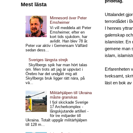
pridetåg.
Mest lästa
Uttalandet gj
Minnesord över Peter
terrordådet i B
Emsheimer
Vi vill meddela att Peter
I hennes yttra
Emsheimer, efter en
galenskap och 
kort tids sjukdom, har
avlidit. Han blev 78 år.
islamister. En 
Peter var aktiv i Gemensam Välfärd
gemene man sjä
sedan dess...
islam, islamis
Sveriges längsta strejk
Skyllbergs spik har man hört talas
Erfarenheten vi
om. Men trots att jag är uppväxt i
Örebro har det undgått mig att
tveksamt, skri
Skyllbergs bruk ligger rätt nära, på
läst en bok av
vä...
Militärhjälpen till Ukraina
måste granskas
I fjol skickade Sverige
17 Archerkomplex -
långskjutande artilleri -
för tre miljarder till
Ukraina. Totalt uppgår militärhjälpen
till 128 m...