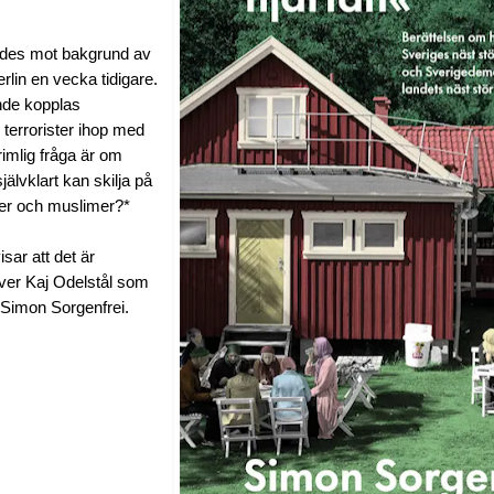
ordes mot bakgrund av
erlin en vecka tidigare.
nde kopplas
terrorister ihop med
rimlig fråga är om
lvklart kan skilja på
ter och muslimer?*
sar att det är
ver Kaj Odelstål som
 Simon Sorgenfrei.