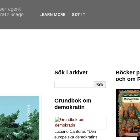
user-agent
erate usage
LEARN MORE
GOT IT
Sök i arkivet
Böcker p
och om 
Grundbok om
demokratin
Luciano Canforas "Den
europeiska demokratins