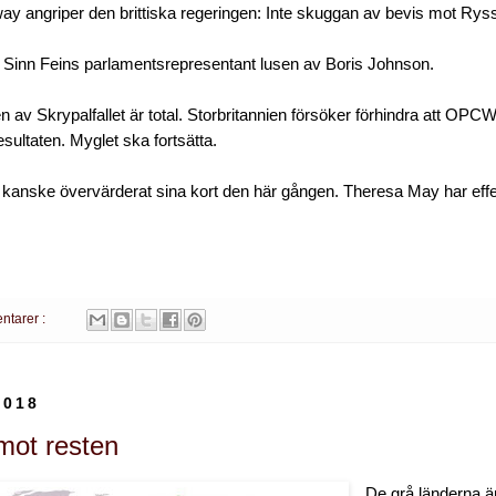
y angriper den brittiska regeringen: Inte skuggan av bevis mot Rys
 Sinn Feins parlamentsrepresentant lusen av Boris Johnson.
 av Skrypalfallet är total. Storbritannien försöker förhindra att OPCW 
sultaten. Myglet ska fortsätta.
anske övervärderat sina kort den här gången. Theresa May har effek
ntarer :
2018
mot resten
De grå länderna är