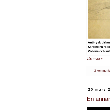
Anti-rysk cirkus
Sardiniens rege
Viktoria och su
Läs mera »
2 kommenta
25 mars 
En annan