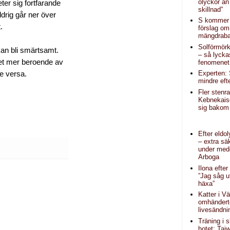
olyckor än
ter sig fortfarande
skillnad”
drig går ner över
S kommer
.
förslag om
mängdraba
Solförmörk
an bli smärtsamt.
– så lycka
et mer beroende av
fenomenet
Experten: 
e versa.
mindre eft
Fler stenr
Kebnekais
sig bakom 
Efter eldo
– extra sä
under mede
Arboga
Ilona efter
”Jag såg 
häxa”
Katter i V
omhändert
livesändni
Träning i 
hotet: Tai