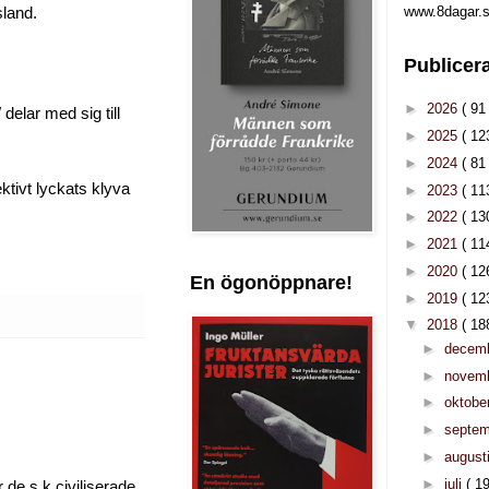
www.8dagar.s
sland.
Publicer
►
2026
( 91 
delar med sig till
►
2025
( 12
►
2024
( 81 
tivt lyckats klyva
►
2023
( 11
►
2022
( 13
►
2021
( 11
►
2020
( 12
En ögonöppnare!
►
2019
( 12
▼
2018
( 18
►
decem
►
novem
►
oktobe
►
septe
►
august
►
juli
( 19
 de s k civiliserade