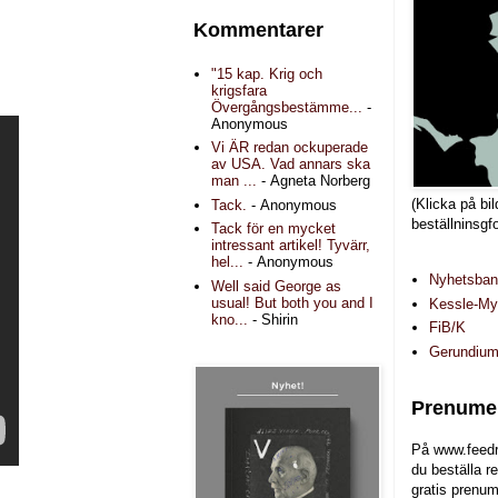
Kommentarer
"15 kap. Krig och
krigsfara
Övergångsbestämme...
-
Anonymous
Vi ÄR redan ockuperade
av USA. Vad annars ska
man ...
- Agneta Norberg
(Klicka på bil
Tack.
- Anonymous
beställninsgf
Tack för en mycket
intressant artikel! Tyvärr,
hel...
- Anonymous
Nyhetsba
Well said George as
usual! But both you and I
Kessle-Myr
kno...
- Shirin
FiB/K
Gerundiu
Prenumer
På www.feedr
du beställa r
gratis prenum