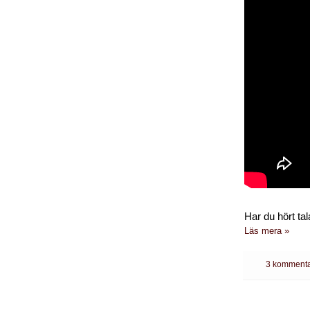
Har du hört t
Läs mera »
3 kommenta