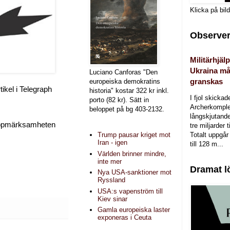
Klicka på bil
Observer
Militärhjälp
Ukraina må
Luciano Canforas "Den
granskas
europeiska demokratins
ikel i Telegraph
historia" kostar 322 kr inkl.
I fjol skicka
porto (82 kr). Sätt in
Archerkomple
beloppet på bg 403-2132.
långskjutande a
a uppmärksamheten
tre miljarder t
Totalt uppgår 
Trump pausar kriget mot
Iran - igen
till 128 m...
Världen brinner mindre,
inte mer
Dramat l
Nya USA-sanktioner mot
Ryssland
USA:s vapenström till
Kiev sinar
Gamla europeiska laster
exponeras i Ceuta