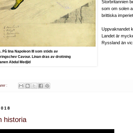
Storbritannien be
som om solen al
brittiska imperiet
Uppvaknandet k
Landet är myck
Ryssland än vic
. På lina Napoleon III som stöds av
ringschev Cavour. Linan dras av drottning
tanen Abdul Medjid
rer :
2018
 historia