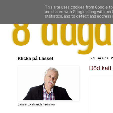
This site uses cookies from Google to 
are shared with Google along with per
statistics, and to detect and address 
Klicka på Lasse!
29 mars 
Död katt
Lasse Ekstrands krönikor