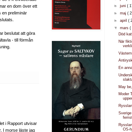
►
juni
( 1
nar en dom över ett
s en preliminär
►
maj
( 2
slutats.
►
april
( 
▼
mars
(
r beslutat att göra
Död kat
ltavla - till förmån
När fikt
verkl
sning.
Västern
Antirys
En anna
Undersk
slakt
May be,
Moder 
uppe
Ryssla
Sverige
femst
et i Rapport utvisar
Rysslan
OS-hj
. I morse läste jag