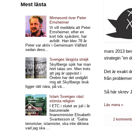
Mest lästa
Minnesord över Peter
Emsheimer
Vi vill meddela att Peter
Emsheimer, efter en
kort tids sjukdom, har
avlidit. Han blev 78 år.
Peter var aktiv i Gemensam Välfärd
sedan dess...
mars 2013 besk
strategin "en d
Sveriges längsta strejk
Skyllbergs spik har man
hört talas om. Men trots
Det är exakt d
att jag är uppväxt i
Örebro har det undgått
från problemen
mig att Skyllbergs bruk
ligger rätt nära, på vä...
Så här skrev 
Islam Sveriges näst
största religion
Läs mera »
I ETC i slutet av juli i år
basunerade
finansminister Elisabeth
Svantesson ut: ”Galna
2 kommenta
terrorister, islamister, ska inte diktera
vad jag ska ...