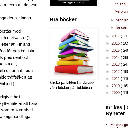
Svar ti
sru.com att det var
Nerbrun
nga det blir innan
Bra böcker
►
februar
►
januar
 förstås med
►
2017
( 21
h utvisar en (1)
►
2016
( 20
efter att Finland
►
2015
( 24
 föga för den brittiska
ds president och
►
2014
( 39
el sa ett,
►
2013
( 24
ilä ett annat - och
►
2012
( 19
lde träffsäkert att
►
2011
( 11
Klicka på bilden får du upp
inland.)
►
2010
( 16
våra böcker på Bokbörsen
►
2009
( 11
ligtvis helt
ftet inte är att bara
Inrikes |
å som brukar ske i
Nyheter
na krigshandlingar.
Elspark ge