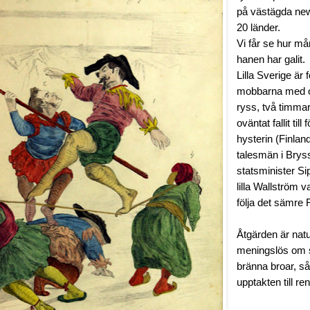
på västägda new
20 länder.
Vi får se hur må
hanen har galit.
Lilla Sverige är
mobbarna med oc
ryss, två timmar 
oväntat fallit till
hysterin (Finlan
talesmän i Bryss
statsminister Sip
lilla Wallström va
följa det sämre F
Åtgärden är natur
meningslös om sy
bränna broar, s
upptakten till re