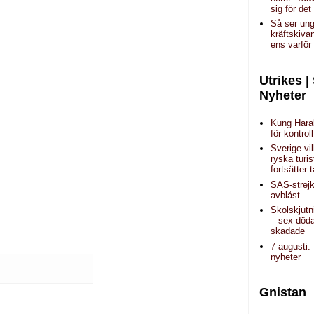
sig för det
Så ser un
kräftskivan
ens varför
Utrikes |
Nyheter
Kung Haral
för kontroll
Sverige vil
ryska turi
fortsätter
SAS-strejk
avblåst
Skolskjutn
– sex döda
skadade
7 augusti:
nyheter
Gnistan