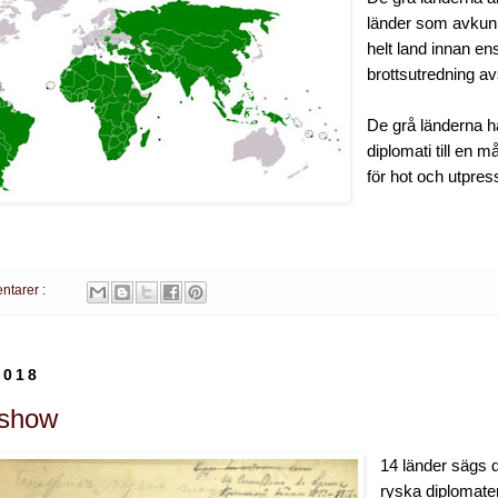
länder som avkun
helt land innan en
brottsutredning av
De grå länderna ha
diplomati till en må
för hot och utpres
ntarer :
2018
 show
14 länder sägs d
ryska diplomater