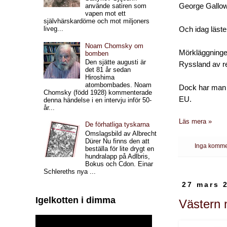
George Gallowa
använde satiren som
vapen mot ett
självhärskardöme och mot miljoners
liveg...
Och idag läste
Noam Chomsky om
Mörkläggningen
bomben
Den sjätte augusti är
Ryssland av re
det 81 år sedan
Hiroshima
atombombades. Noam
Dock har man k
Chomsky (född 1928) kommenterade
EU.
denna händelse i en intervju inför 50-
år...
Läs mera »
De förhatliga tyskarna
Omslagsbild av Albrecht
Dürer Nu finns den att
Inga komme
beställa för lite drygt en
hundralapp på Adlbris,
Bokus och Cdon. Einar
Schlereths nya ...
27 mars 
Igelkotten i dimma
Västern 