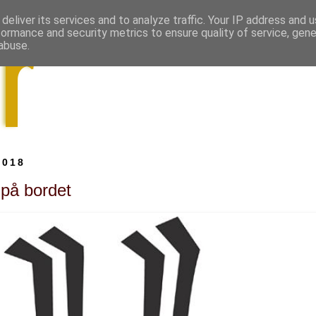
deliver its services and to analyze traffic. Your IP address and 
formance and security metrics to ensure quality of service, gen
abuse.
2018
 på bordet