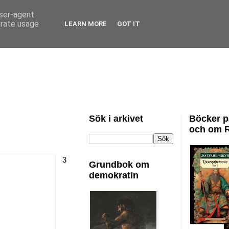
user-agent
erate usage
LEARN MORE
GOT IT
Sök i arkivet
Böcker p
och om 
3
Grundbok om
demokratin