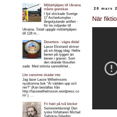
Militärhjälpen till Ukraina
28 mars 
måste granskas
I fjol skickade Sverige
När fikti
17 Archerkomplex -
långskjutande artilleri -
för tre miljarder till
Ukraina. Totalt uppgår militärhjälpen
till 128 m...
Desertera - vägra döda!
Lasse Ekstrand skriver
på sin blogg idag: Hellre
benen på ryggen än
benen i graven. Som
den okände filosofen
sade. Med största sannolikhet...
Lite vansinne skadar inte
Jag läser Lasse Wilhelmsons
nyutkomna bok "Är världen upp och
ner?" (Kan beställas från
http://lassewilhelmsson.wordpress.co
m/ ). ...
Fri frakt på två böcker
Semesterläsning! Den
ryske författaren Michail
Saltykov-Sjtjedrin