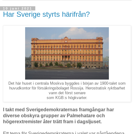
10 juni 2021
Har Sverige styrts härifrån?
Det här huset i centrala Moskva byggdes i början av 1900-talet som
huvudkontor för försäkringsbolaget Rossija. Herostratisk ryktbarhet
vann det först senare
som KGB:s högkvarter.
I takt med Sverigedemokraternas framgångar har
diverse obskyra grupper av Palmehatare och
högerextremister åter trätt fram i dagsljuset.
Ett tema för Sverigedemokraterna i valet var påståendena