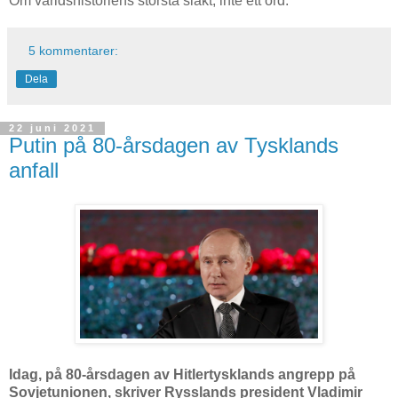
Om världshistoriens största slakt, inte ett ord.
5 kommentarer:
Dela
22 juni 2021
Putin på 80-årsdagen av Tysklands
anfall
Idag, på 80-årsdagen av Hitlertysklands angrepp på
Sovjetunionen, skriver Rysslands president Vladimir