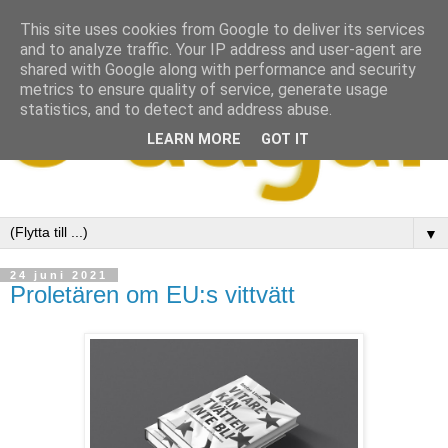
This site uses cookies from Google to deliver its services
and to analyze traffic. Your IP address and user-agent are
shared with Google along with performance and security
metrics to ensure quality of service, generate usage
statistics, and to detect and address abuse.
LEARN MORE
GOT IT
▼
24 juni 2021
Proletären om EU:s vittvätt