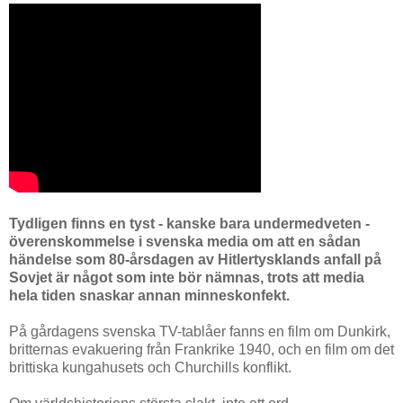
Tydligen finns en tyst - kanske bara undermedveten -
överenskommelse i svenska media om att en sådan
händelse som 80-årsdagen av Hitlertysklands anfall på
Sovjet är något som inte bör nämnas, trots att media
hela tiden snaskar annan minneskonfekt.
På gårdagens svenska TV-tablåer fanns en film om Dunkirk,
britternas evakuering från Frankrike 1940, och en film om det
brittiska kungahusets och Churchills konflikt.