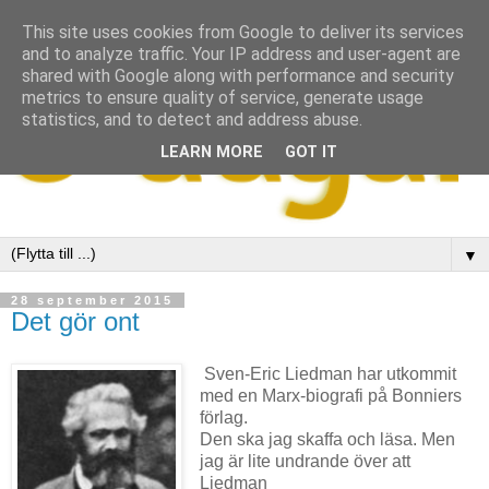
This site uses cookies from Google to deliver its services
and to analyze traffic. Your IP address and user-agent are
shared with Google along with performance and security
metrics to ensure quality of service, generate usage
statistics, and to detect and address abuse.
LEARN MORE
GOT IT
▼
28 september 2015
Det gör ont
Sven-Eric Liedman har utkommit
med en Marx-biografi på Bonniers
förlag.
Den ska jag skaffa och läsa. Men
jag är lite undrande över att
Liedman