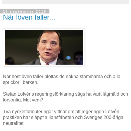
16 september 2015
När löven faller...
När höstlöven faller blottas de nakna stammarna och alla
sprickor i barken.
Stefan Löfvéns regeringsförklaring sägs ha varit lågmäld och
försonlig. Mot vem?
Två nyckelformuleringar vittnar om att regeringen Löfvén i
praktiken har släppt alliansfriheten och Sveriges 200-åriga
neutralitet.