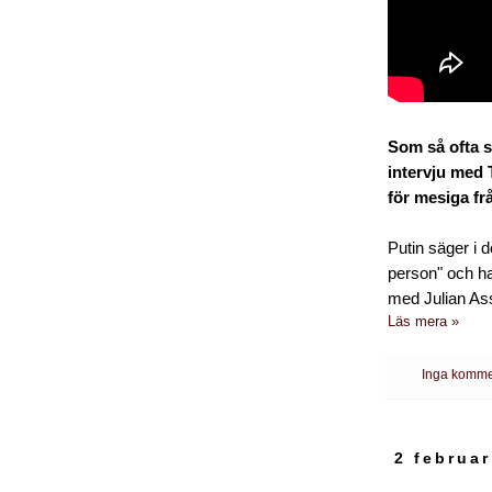
Som så ofta sä
intervju med T
för mesiga fr
Putin säger i d
person" och ha
med Julian As
Läs mera »
Inga komme
2 februar