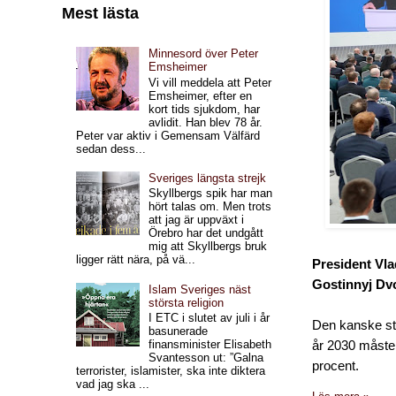
Mest lästa
Minnesord över Peter
Emsheimer
Vi vill meddela att Peter
Emsheimer, efter en
kort tids sjukdom, har
avlidit. Han blev 78 år.
Peter var aktiv i Gemensam Välfärd
sedan dess...
Sveriges längsta strejk
Skyllbergs spik har man
hört talas om. Men trots
att jag är uppväxt i
Örebro har det undgått
mig att Skyllbergs bruk
ligger rätt nära, på vä...
President Vlad
Gostinnyj Dv
Islam Sveriges näst
största religion
I ETC i slutet av juli i år
Den kanske st
basunerade
finansminister Elisabeth
år 2030 måste f
Svantesson ut: ”Galna
procent.
terrorister, islamister, ska inte diktera
vad jag ska ...