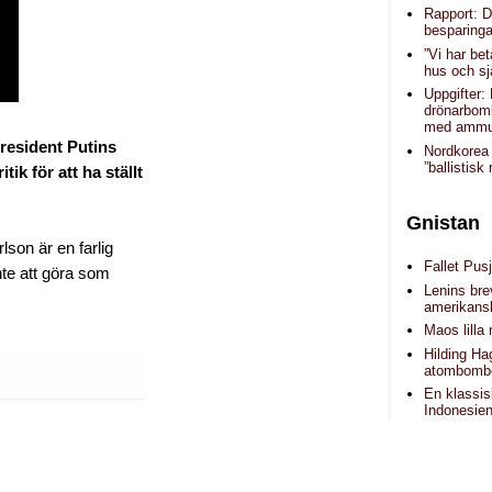
Rapport: 
besparinga
”Vi har be
hus och sj
Uppgifter:
drönarbom
med ammun
President Putins
Nordkorea 
”ballistisk 
ik för att ha ställt
Gnistan
lson är en farlig
Fallet Pusj
nte att göra som
Lenins brev
amerikans
Maos lilla 
Hilding H
atombomb
En klassis
Indonesie