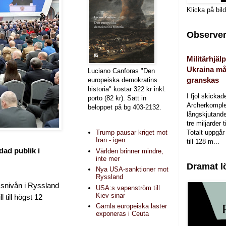
Klicka på bil
Observer
Militärhjälp
Ukraina må
Luciano Canforas "Den
granskas
europeiska demokratins
historia" kostar 322 kr inkl.
I fjol skicka
porto (82 kr). Sätt in
Archerkomple
beloppet på bg 403-2132.
långskjutande a
tre miljarder t
Totalt uppgår 
Trump pausar kriget mot
Iran - igen
till 128 m...
vdad publik i
Världen brinner mindre,
inte mer
Dramat l
Nya USA-sanktioner mot
Ryssland
msnivån i Ryssland
USA:s vapenström till
Kiev sinar
 till högst 12
Gamla europeiska laster
exponeras i Ceuta