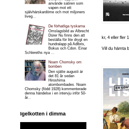
använde satiren som
vapen mot ett
självhärskardöme och mot miljoners
liveg...
De förhatliga tyskarna
Omslagsbild av Albrecht
Dürer Nu finns den att
kr, 4 eller fler 
beställa för lite drygt en
hundralapp på Adlbris,
Vill du hämta 
Bokus och Cdon. Einar
Schlereths nya ...
Noam Chomsky om
bomben
Den sjätte augusti är
det 81 år sedan
Hiroshima
atombombades. Noam
Chomsky (född 1928) kommenterade
denna händelse i en intervju inför 50-
år...
Igelkotten i dimma