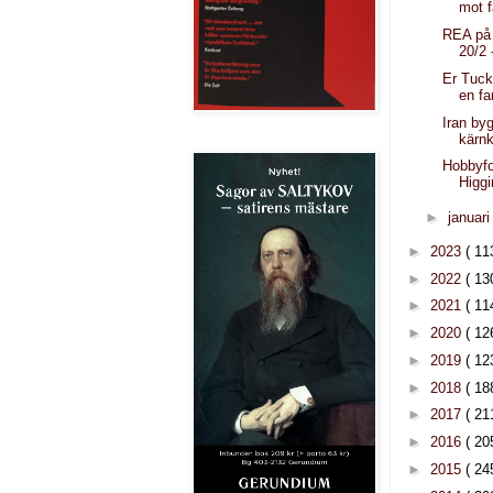
mot 
REA på
20/2 
Er Tuck
en fa
Iran byg
kärnk
Hobbyfo
Higg
►
januar
►
2023
( 11
►
2022
( 13
►
2021
( 11
►
2020
( 12
►
2019
( 12
►
2018
( 18
►
2017
( 21
►
2016
( 20
►
2015
( 24