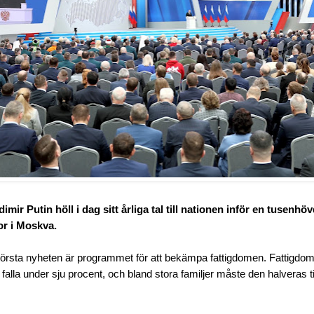
imir Putin höll i dag sitt årliga tal till nationen inför en tusenhö
or i Moskva.
örsta nyheten är programmet för att bekämpa fattigdomen. Fattigdo
alla under sju procent, och bland stora familjer måste den halveras till