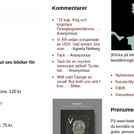
Kommentarer
"15 kap. Krig och
krigsfara
Övergångsbestämme...
-
Anonymous
Vi ÄR redan ockuperade
av USA. Vad annars ska
man ...
- Agneta Norberg
(Klicka på bil
Tack.
- Anonymous
beställninsgf
Tack för en mycket
ut sex böcker för
intressant artikel! Tyvärr,
hel...
- Anonymous
Nyhetsba
Well said George as
usual! But both you and I
Kessle-Myr
kno...
- Shirin
FiB/K
ria. 120 kr
Gerundiu
kr
Prenumer
På www.feedr
 75 kr.
du beställa r
gratis prenum