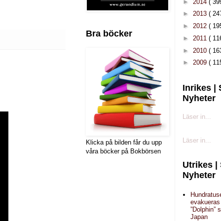
►
2014
( 39
►
2013
( 24
►
2012
( 19
Bra böcker
►
2011
( 11
►
2010
( 16
►
2009
( 11
Inrikes |
Nyheter
Läser in...
Läser in...
Klicka på bilden får du upp
våra böcker på Bokbörsen
Utrikes |
Nyheter
Hundratus
evakueras 
”Dolphin” 
Japan