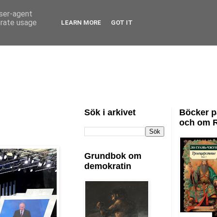
user-agent
erate usage
LEARN MORE
GOT IT
Sök i arkivet
Böcker p
och om 
Grundbok om
demokratin