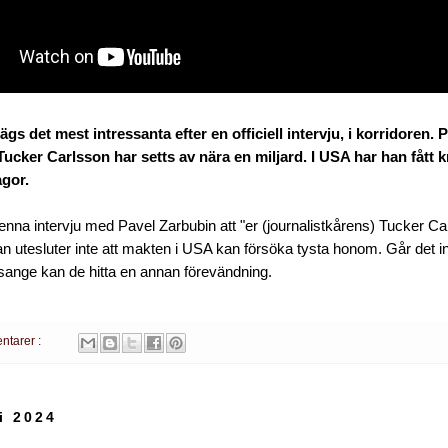
gs det mest intressanta efter en officiell intervju, i korridoren. 
ucker Carlsson har setts av nära en miljard. I USA har han fått krit
ågor.
enna intervju med Pavel Zarbubin att "er (journalistkårens) Tucker Car
n utesluter inte att makten i USA kan försöka tysta honom. Går det i
sange kan de hitta en annan förevändning.
ntarer :
i 2024