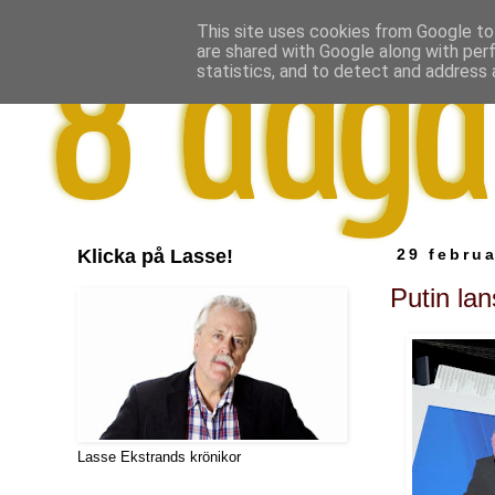
This site uses cookies from Google to 
are shared with Google along with per
statistics, and to detect and address 
Klicka på Lasse!
29 februa
Putin la
Lasse Ekstrands krönikor