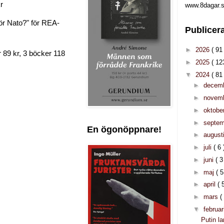
r
www.8dagar.s
för Nato?" för REA-
Publicer
►
2026
( 91 
 89 kr, 3 böcker 118
►
2025
( 12
▼
2024
( 81 
►
decem
►
novem
►
oktobe
►
septe
En ögonöppnare!
►
august
►
juli
( 6 
►
juni
( 3
►
maj
( 5
►
april
( 
►
mars
(
▼
februar
Putin la