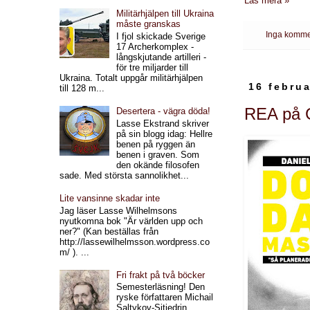
Läs mera »
Militärhjälpen till Ukraina
måste granskas
Inga komme
I fjol skickade Sverige
17 Archerkomplex -
långskjutande artilleri -
för tre miljarder till
Ukraina. Totalt uppgår militärhjälpen
16 februa
till 128 m...
REA på G
Desertera - vägra döda!
Lasse Ekstrand skriver
på sin blogg idag: Hellre
benen på ryggen än
benen i graven. Som
den okände filosofen
sade. Med största sannolikhet...
Lite vansinne skadar inte
Jag läser Lasse Wilhelmsons
nyutkomna bok "Är världen upp och
ner?" (Kan beställas från
http://lassewilhelmsson.wordpress.co
m/ ). ...
Fri frakt på två böcker
Semesterläsning! Den
ryske författaren Michail
Saltykov-Sjtjedrin