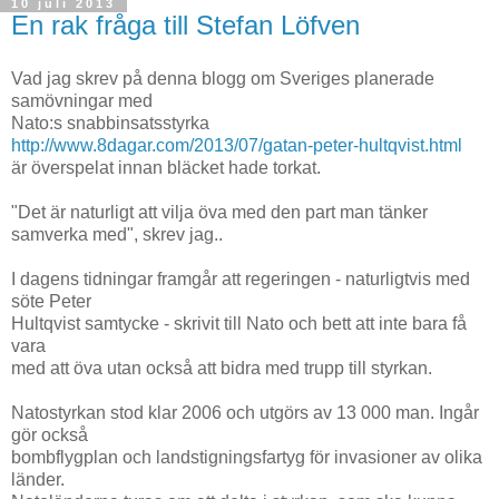
10 juli 2013
En rak fråga till Stefan Löfven
Vad jag skrev på denna blogg om Sveriges planerade
samövningar med
Nato:s snabbinsatsstyrka
http://www.8dagar.com/2013/07/gatan-peter-hultqvist.html
är överspelat innan bläcket hade torkat.
"Det är naturligt att vilja öva med den part man tänker
samverka med", skrev jag..
I dagens tidningar framgår att regeringen - naturligtvis med
söte Peter
Hultqvist samtycke - skrivit till Nato och bett att inte bara få
vara
med att öva utan också att bidra med trupp till styrkan.
Natostyrkan stod klar 2006 och utgörs av 13 000 man. Ingår
gör också
bombflygplan och landstigningsfartyg för invasioner av olika
länder.