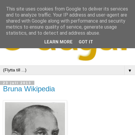
This site uses cookies from Google to deliver its services
and to analyze traffic. Your IP address and user-agent are
shared with Google along with performance and security
metrics to ensure quality of service, generate usage
statistics, and to detect and address abuse.
LEARN MORE
GOT IT
▼
23 juli 2013
Bruna Wikipedia