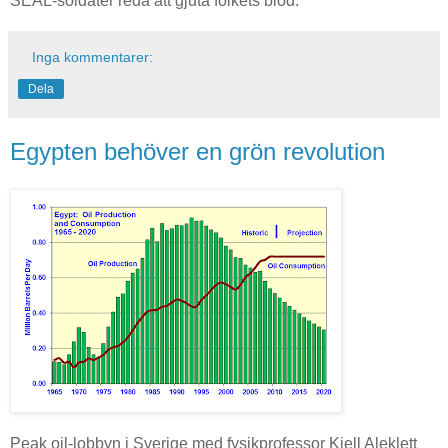
SEAL-soldater reda att gjuta folkets blod.
Inga kommentarer:
Dela
Egypten behöver en grön revolution
Peak oil-lobbyn i Sverige med fysikprofessor Kjell Aleklett