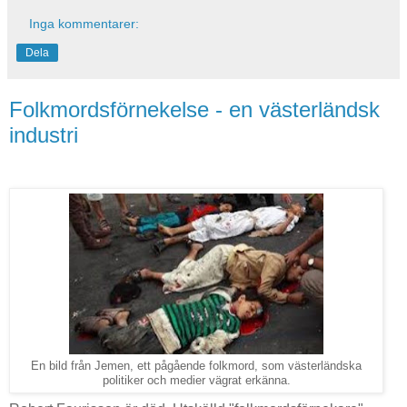
Inga kommentarer:
Dela
Folkmordsförnekelse - en västerländsk
industri
En bild från Jemen, ett pågående folkmord, som västerländska
politiker och medier vägrat erkänna.