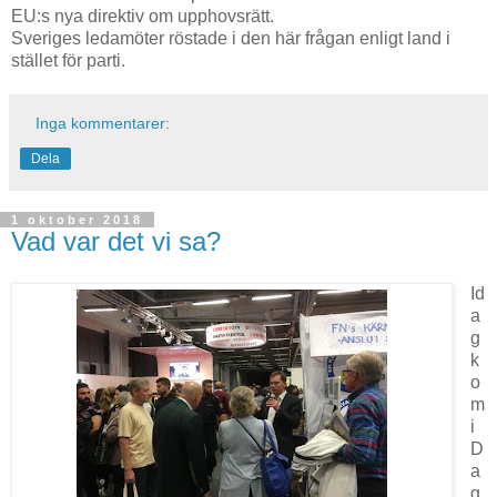
EU:s nya direktiv om upphovsrätt.
Sveriges
ledamöter röstade
i den här frågan enligt land i
stället för parti.
Inga kommentarer:
Dela
1 oktober 2018
Vad var det vi sa?
Id
a
g
k
o
m
i
D
a
g