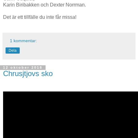
Karin Biribakken och Dexter Norrman.
Det är ett tillfälle du inte får missa!
1 kommentar:
Dela
12 oktober 2018
Chrusjtjovs sko