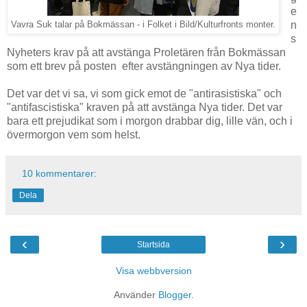
e
n
Vavra Suk talar på Bokmässan - i Folket i Bild/Kulturfronts monter.
s
Nyheters krav på att avstänga Proletären från Bokmässan
som ett brev på posten efter avstängningen av Nya tider.
Det var det vi sa, vi som gick emot de "antirasistiska" och
"antifascistiska" kraven på att avstänga Nya tider. Det var
bara ett prejudikat som i morgon drabbar dig, lille vän, och i
övermorgon vem som helst.
10 kommentarer:
Dela
‹
›
Startsida
Visa webbversion
Använder
Blogger
.