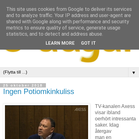
This site uses cookies from Google to deliver its services
and to analyze traffic. Your IP address and user-agent are
shared with Google along with performance and security
metrics to ensure quality of service, generate usage
statistics, and to detect and address abuse.
LEARN MORE
GOT IT
▼
25 oktober 2018
Ingen Potiomkinkuliss
TV-kanalen Axess
visar ibland
oerhört intressanta
saker. Idag
återgav
man en