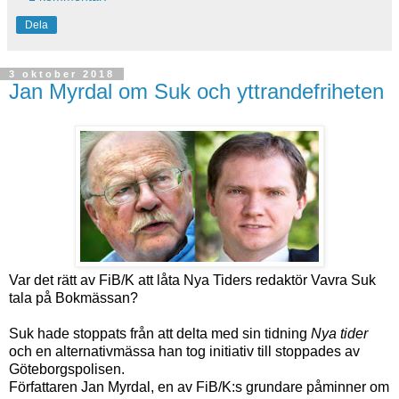
Dela
3 oktober 2018
Jan Myrdal om Suk och yttrandefriheten
Var det rätt av FiB/K att låta Nya Tiders redaktör Vavra Suk
tala på Bokmässan?
Suk hade stoppats från att delta med sin tidning
Nya tider
och en alternativmässa han tog initiativ till stoppades av
Göteborgspolisen.
Författaren Jan Myrdal, en av FiB/K:s grundare påminner om