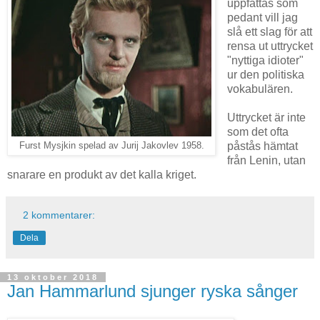
uppfattas som
pedant vill jag
slå ett slag för att
rensa ut uttrycket
"nyttiga idioter"
ur den politiska
vokabulären.
Uttrycket är inte
som det ofta
påstås hämtat
Furst Mysjkin spelad av Jurij Jakovlev 1958.
från Lenin, utan
snarare en produkt av det kalla kriget.
2 kommentarer:
Dela
13 oktober 2018
Jan Hammarlund sjunger ryska sånger