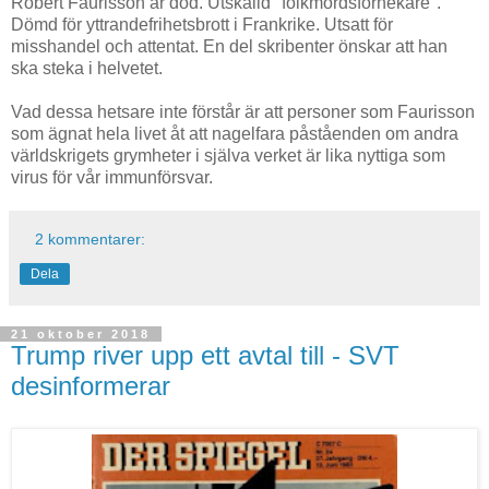
Robert Faurisson är död. Utskälld "folkmordsförnekare".
Dömd för yttrandefrihetsbrott i Frankrike. Utsatt för
misshandel och attentat. En del skribenter önskar att han
ska steka i helvetet.
Vad dessa hetsare inte förstår är att personer som Faurisson
som ägnat hela livet åt att nagelfara påståenden om andra
världskrigets grymheter i själva verket är lika nyttiga som
virus för vår immunförsvar.
2 kommentarer:
Dela
21 oktober 2018
Trump river upp ett avtal till - SVT
desinformerar