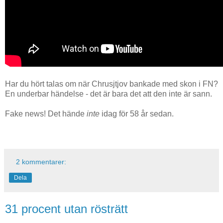
Har du hört talas om när Chrusjtjov bankade med skon i FN?
En underbar händelse - det är bara det att den inte är sann.
Fake news! Det hände
inte
idag för 58 år sedan.
2 kommentarer:
Dela
31 procent utan rösträtt