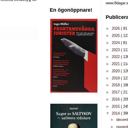
www.8dagar.s
En ögonöppnare!
Publicer
►
2026
( 91 
►
2025
( 12
►
2024
( 81 
►
2023
( 11
►
2022
( 13
►
2021
( 11
►
2020
( 12
►
2019
( 12
►
2018
( 18
►
2017
( 21
►
2016
( 20
►
2015
( 24
▼
2014
( 39
►
decem
►
novem