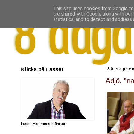
This site uses cookies from Google to 
are shared with Google along with per
statistics, and to detect and address 
Klicka på Lasse!
30 septe
Adjö, "na
Lasse Ekstrands krönikor