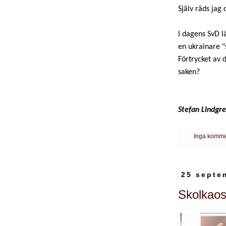
Själv räds jag 
I dagens SvD l
en ukrainare "
Förtrycket av d
saken?
Stefan Lindgr
Inga komme
25 septe
Skolkaose