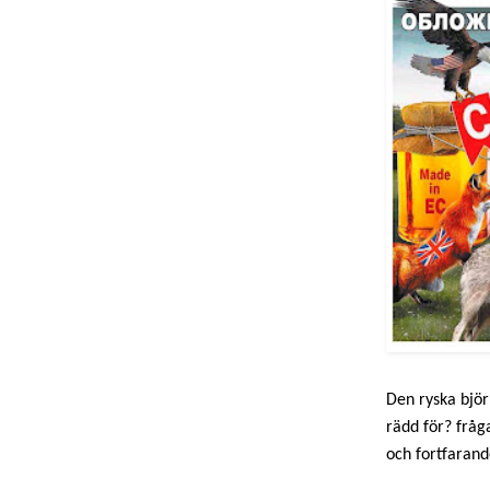
Den ryska björ
rädd för? frå
och fortfarand