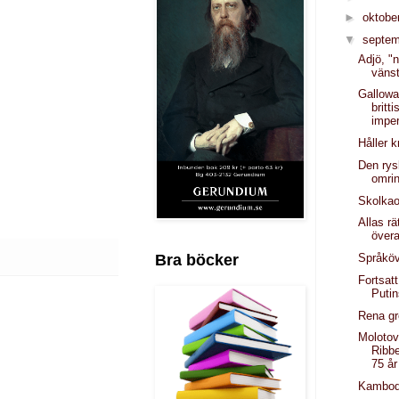
►
oktobe
▼
septe
Adjö, "n
vänst
Gallowa
britt
imper
Håller k
Den rys
omri
Skolkao
Allas rä
övera
Bra böcker
Språkö
Fortsat
Putin
Rena gr
Molotov
Ribb
75 år
Kambodj