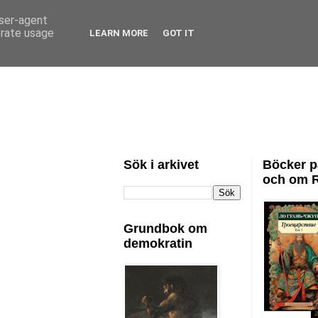
user-agent
erate usage
LEARN MORE
GOT IT
Sök i arkivet
Böcker p
och om 
Grundbok om
demokratin