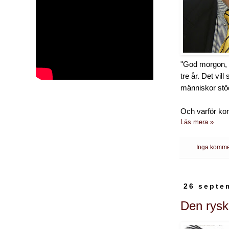
"God morgon, v
tre år. Det vil
människor stöd
Och varför ko
Läs mera »
Inga komme
26 septe
Den rysk