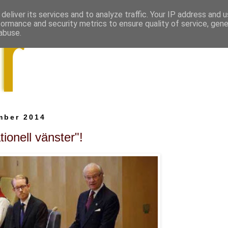
deliver its services and to analyze traffic. Your IP address and 
formance and security metrics to ensure quality of service, gen
abuse.
mber 2014
tionell vänster"!