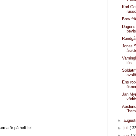
Karl Ge
russo
Brev frå
Dagens 
bevis
Rundgån
Jonas S
åsik
Varning
lös...
Soldatm
avslö
Ens rop
ökne
Jan Myr
värld
Aaslun
"barb
►
august
erna är på helt fel
►
juli
( 33
►
juni
( 2