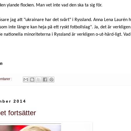
den ylande flocken. Man vet inte vad den ska ta sig för.
äsare jag att "ukrainare har det svårt" i Ryssland. Anna Lena Laurén 
som inte längre kan heja på ett ryskt fotbollslag". Ja, det är verklig
e nationella minoriteterna i Ryssland är verkligen o-ut-härd-ligt. Vad 
en
ntarer :
mber 2014
t fortsätter