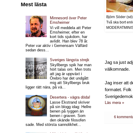
Mest lästa
Björn Söder (sd)
Minnesord över Peter
Två ska bort enl
Emsheimer
MODERATMINISTE
Vi vill meddela att Peter
Emsheimer, efter en
kort tids sjukdom, har
avlidit. Han blev 78 år.
Peter var aktiv i Gemensam Välfärd
sedan dess...
Sveriges längsta strejk
Jag sa just ad
Skyllbergs spik har man
välkomnade.
hört talas om. Men trots
att jag är uppväxt i
Örebro har det undgått
Jag inser att d
mig att Skyllbergs bruk
ligger rätt nära, på vä...
formatet. Folk
Sverigedemokrat
Desertera - vägra döda!
Lasse Ekstrand skriver
Läs mera »
på sin blogg idag: Hellre
benen på ryggen än
benen i graven. Som
6 kommenta
den okände filosofen
sade. Med största sannolikhet...