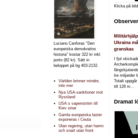
Klicka på bil
Observer
Militärhjälp
Ukraina må
Luciano Canforas "Den
granskas
europeiska demokratins
historia" kostar 322 kr inkl.
I fjol skicka
porto (82 kr). Sätt in
Archerkomple
beloppet på bg 403-2132.
långskjutande a
tre miljarder t
Totalt uppgår 
Världen brinner mindre,
inte mer
till 128 m...
Nya USA-sanktioner mot
Ryssland
Dramat l
USA:s vapenström till
Kiev sinar
Gamla europeiska laster
exponeras i Ceuta
Utan regering, utan hamn
och snart utan front