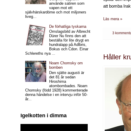
använde satiren som
att bomba Irak
vapen mot ett
självhärskardöme och mot miljoners
liveg...
Läs mera »
De förhatliga tyskarna
Omslagsbild av Albrecht
3 kommenta
Dürer Nu finns den att
beställa för lite drygt en
hundralapp på Adlbris,
Bokus och Cdon. Einar
Schlereths nya ...
Håller kru
Noam Chomsky om
bomben
Den sjätte augusti är
det 81 år sedan
Hiroshima
atombombades. Noam
Chomsky (född 1928) kommenterade
denna händelse i en intervju inför 50-
år...
Igelkotten i dimma