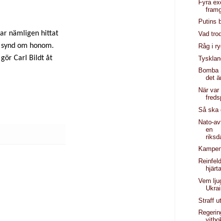
Fyra ex
fram
Putins b
har nämligen hittat
Vad tro
en synd om honom.
Råg i r
gör Carl Bildt åt
Tysklan
Bomba S
det ä
När var
freds
Så ska 
Nato-av
en
riks
Kampen 
Reinfeld
hjärt
Vem lju
Ukra
Straff u
Regerin
vitbo