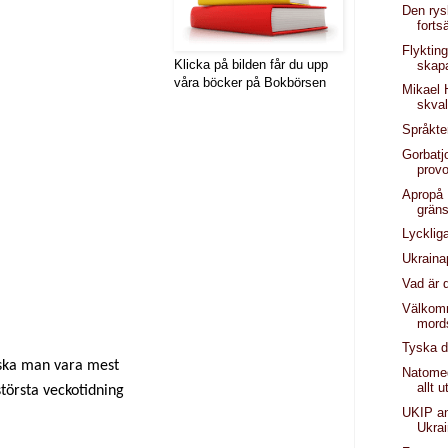
Den rys
forts
Flyktin
Klicka på bilden får du upp
skap
våra böcker på Bokbörsen
Mikael
skva
Språkte
Gorbatj
provo
Apropå
grän
Lyckliga
Ukraina
Vad är d
Välkom
mords
Tyska d
 ska man vara mest
Natomed
allt 
största veckotidning
UKIP an
Ukrai