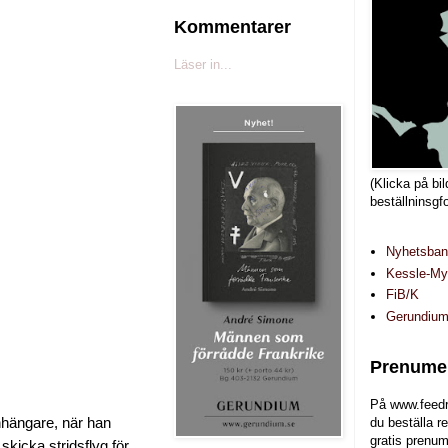
Kommentarer
Läser in...
(Klicka på bil
beställninsgf
Nyhetsba
Kessle-Myr
FiB/K
Gerundiu
Prenumer
På www.feedr
nhängare, när han
du beställa r
gratis prenum
skicka stridsflyg för