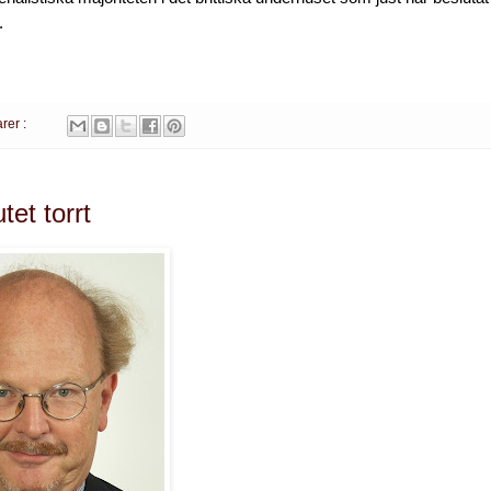
.
rer :
tet torrt