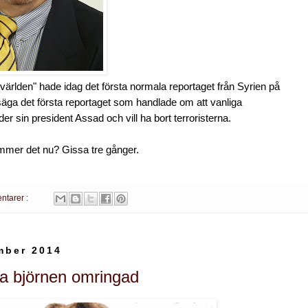
ärlden" hade idag det första normala reportaget från Syrien på
l säga det första reportaget som handlade om att vanliga
er sin president Assad och vill ha bort terroristerna.
mmer det nu? Gissa tre gånger.
ntarer :
mber 2014
a björnen omringad