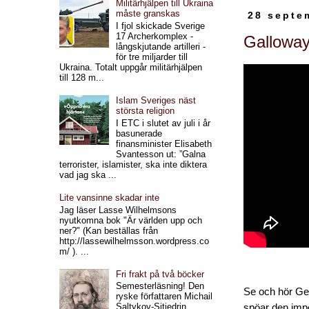
Militärhjälpen till Ukraina
måste granskas
28 septe
I fjol skickade Sverige
17 Archerkomplex -
Galloway 
långskjutande artilleri -
för tre miljarder till
Ukraina. Totalt uppgår militärhjälpen
till 128 m...
Islam Sveriges näst
största religion
I ETC i slutet av juli i år
basunerade
finansminister Elisabeth
Svantesson ut: ”Galna
terrorister, islamister, ska inte diktera
vad jag ska ...
Lite vansinne skadar inte
Jag läser Lasse Wilhelmsons
nyutkomna bok "Är världen upp och
ner?" (Kan beställas från
http://lassewilhelmsson.wordpress.co
m/ ). ...
Fri frakt på två böcker
Semesterläsning! Den
Se och hör Ge
ryske författaren Michail
Saltykov-Sjtjedrin
spöar den imper