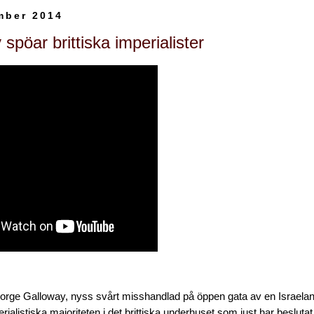
mber 2014
spöar brittiska imperialister
orge Galloway, nyss svårt misshandlad på öppen gata av en Israela
ialistiska majoriteten i det brittiska underhuset som just har beslutat 