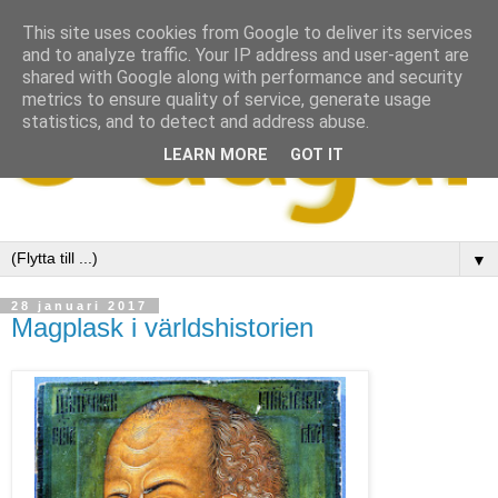
This site uses cookies from Google to deliver its services
and to analyze traffic. Your IP address and user-agent are
shared with Google along with performance and security
metrics to ensure quality of service, generate usage
statistics, and to detect and address abuse.
LEARN MORE
GOT IT
▼
28 januari 2017
Magplask i världshistorien