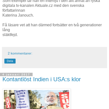
Som exempel tar han en intervju i den allt annat än ryska
digitala tv-kanalen Aktuale.cz med den svenska
författarinnan
Katerina Janouch.
Få läsare vet att han därmed fortsätter en två generationer
lång
släktfejd.
2 kommentarer:
Dela
4 januari 2017
Kontantlöst Indien i USA:s klor