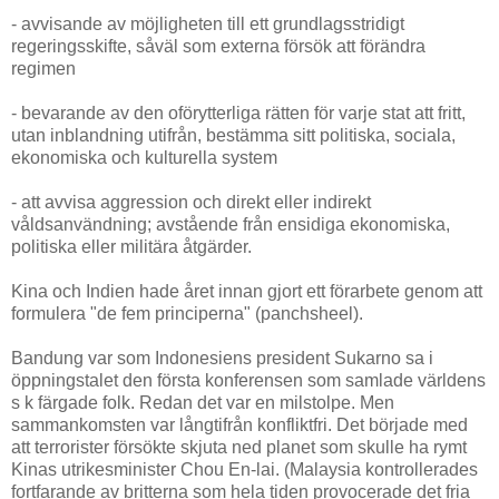
- avvisande av möjligheten till ett grundlagsstridigt
regeringsskifte, såväl som externa försök att förändra
regimen
- bevarande av den oförytterliga rätten för varje stat att fritt,
utan inblandning utifrån, bestämma sitt politiska, sociala,
ekonomiska och kulturella system
- att avvisa aggression och direkt eller indirekt
våldsanvändning; avstående från ensidiga ekonomiska,
politiska eller militära åtgärder.
Kina och Indien hade året innan gjort ett förarbete genom att
formulera "de fem principerna" (panchsheel).
Bandung var som Indonesiens president Sukarno sa i
öppningstalet den första konferensen som samlade världens
s k färgade folk. Redan det var en milstolpe. Men
sammankomsten var långtifrån konfliktfri. Det började med
att terrorister försökte skjuta ned planet som skulle ha rymt
Kinas utrikesminister Chou En-lai. (Malaysia kontrollerades
fortfarande av britterna som hela tiden provocerade det fria