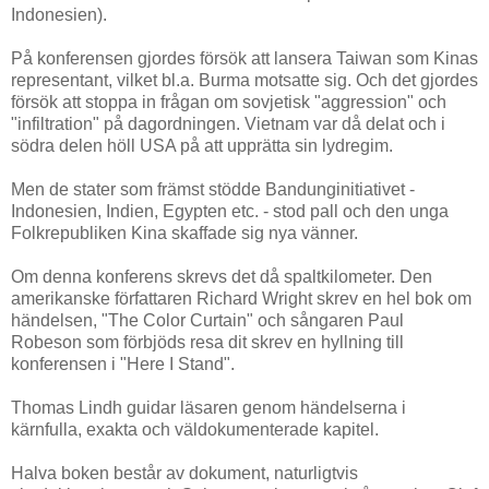
Indonesien).
På konferensen gjordes försök att lansera Taiwan som Kinas
representant, vilket bl.a. Burma motsatte sig. Och det gjordes
försök att stoppa in frågan om sovjetisk "aggression" och
"infiltration" på dagordningen. Vietnam var då delat och i
södra delen höll USA på att upprätta sin lydregim.
Men de stater som främst stödde Bandunginitiativet -
Indonesien, Indien, Egypten etc. - stod pall och den unga
Folkrepubliken Kina skaffade sig nya vänner.
Om denna konferens skrevs det då spaltkilometer. Den
amerikanske författaren Richard Wright skrev en hel bok om
händelsen, "The Color Curtain" och sångaren Paul
Robeson som förbjöds resa dit skrev en hyllning till
konferensen i "Here I Stand".
Thomas Lindh guidar läsaren genom händelserna i
kärnfulla, exakta och väldokumenterade kapitel.
Halva boken består av dokument, naturligtvis