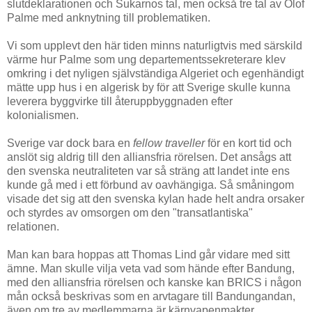
slutdeklarationen och Sukarnos tal, men också tre tal av Olof
Palme med anknytning till problematiken.
Vi som upplevt den här tiden minns naturligtvis med särskild
värme hur Palme som ung departementssekreterare klev
omkring i det nyligen självständiga Algeriet och egenhändigt
mätte upp hus i en algerisk by för att Sverige skulle kunna
leverera byggvirke till återuppbyggnaden efter
kolonialismen.
Sverige var dock bara en
fellow traveller
för en kort tid och
anslöt sig aldrig till den alliansfria rörelsen. Det ansågs att
den svenska neutraliteten var så sträng att landet inte ens
kunde gå med i ett förbund av oavhängiga. Så småningom
visade det sig att den svenska kylan hade helt andra orsaker
och styrdes av omsorgen om den "transatlantiska"
relationen.
Man kan bara hoppas att Thomas Lind går vidare med sitt
ämne. Man skulle vilja veta vad som hände efter Bandung,
med den alliansfria rörelsen och kanske kan BRICS i någon
mån också beskrivas som en arvtagare till Bandungandan,
även om tre av medlemmarna är kärnvapenmakter.