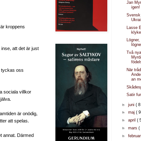
Jan Myr
igen!
Svensk f
Ukra
n är kroppens
Lasse E
klyke
Lögner,
lögne
inse, att det är just
Två ny
Myrd
föde
När trå
n tyckas oss
Ande
an m
Skådesp
 sociala villkor
Satir fu
jälva.
►
juni
( 8
►
maj
( 9
amtiden är onödig,
►
april
( 
er att spelas.
►
mars
(
get annat. Därmed
►
februar