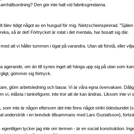
 samhällsordning? Den gör inte halt vid fabriksgrindarna.
t blev tidigt något av en husgud för mig. Nietzscheinspirerad. ”Själe
eka, så är det! Förtrycket är rotat i det mentala, har bosatt sig där.
med att vi håller tummen i ögat på varandra. Utan att förstå, eller vilja 
iga agerande, om än till synes inget att hänga upp sig på utan som ka
rgligt, gömmer sig förtryck.
re, glöm arbetsledning och basar. Vi är våra egna övervakare. Dåliga
m vi, inlåsta i tankefigurer, inte tror att de kan ändras. Liksom inte vi s
som inte är någon eftersom det inte finns något strikt ödesbundet (s
 underströk i en brevbok tillsammans med Lars Gustafsson), fortsätt
- egentligen tycker jag inte om termen - är en social konstruktion. In