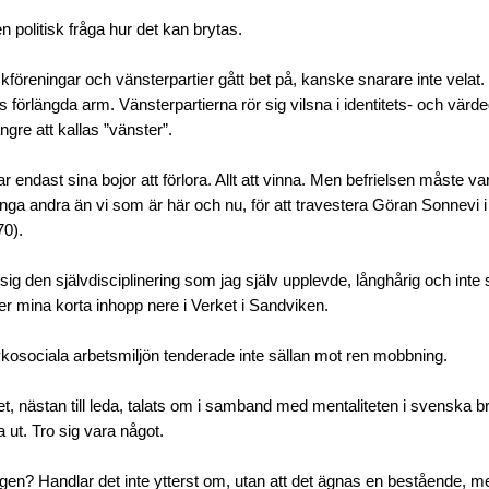
n politisk fråga hur det kan brytas.
föreningar och vänsterpartier gått bet på, kanske snarare inte velat.
 förlängda arm. Vänsterpartierna rör sig vilsna i identitets- och värd
ängre att kallas ”vänster”.
r endast sina bojor att förlora. Allt att vinna. Men befrielsen måste v
inga andra än vi som är här och nu, för att travestera Göran Sonnevi 
70).
r sig den självdisciplinering som jag själv upplevde, långhårig och int
r mina korta inhopp nere i Verket i Sandviken.
osociala arbetsmiljön tenderade inte sällan mot ren mobbning.
et, nästan till leda, talats om i samband med mentaliteten i svenska 
a ut. Tro sig vara något.
ligen? Handlar det inte ytterst om, utan att det ägnas en bestående, m