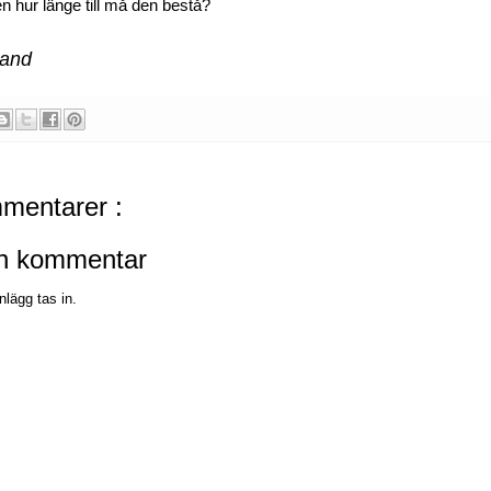
en hur länge till må den bestå?
rand
mentarer :
en kommentar
nlägg tas in.