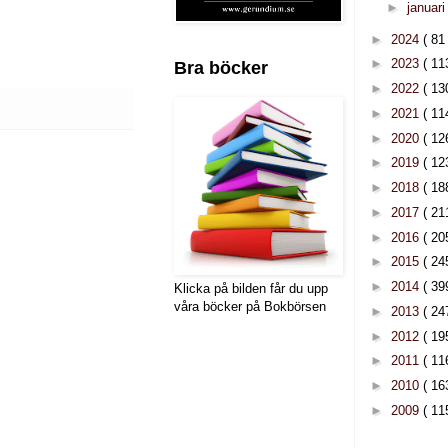
►
januar
►
2024
( 81 
►
2023
( 11
Bra böcker
►
2022
( 13
►
2021
( 11
►
2020
( 12
►
2019
( 12
►
2018
( 18
►
2017
( 21
►
2016
( 20
►
2015
( 24
►
2014
( 39
Klicka på bilden får du upp
våra böcker på Bokbörsen
►
2013
( 24
►
2012
( 19
►
2011
( 11
►
2010
( 16
►
2009
( 11