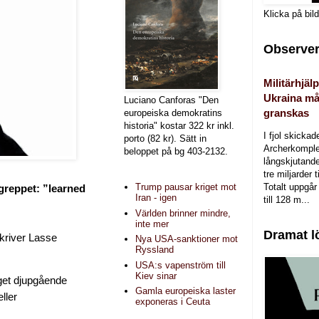
Klicka på bil
Observer
Militärhjälp
Ukraina må
Luciano Canforas "Den
granskas
europeiska demokratins
historia" kostar 322 kr inkl.
I fjol skicka
porto (82 kr). Sätt in
Archerkomple
beloppet på bg 403-2132.
långskjutande a
tre miljarder t
Totalt uppgår 
Trump pausar kriget mot
greppet: ”learned
Iran - igen
till 128 m...
Världen brinner mindre,
inte mer
Dramat l
skriver Lasse
Nya USA-sanktioner mot
Ryssland
USA:s vapenström till
Kiev sinar
get djupgående
Gamla europeiska laster
ller
exponeras i Ceuta