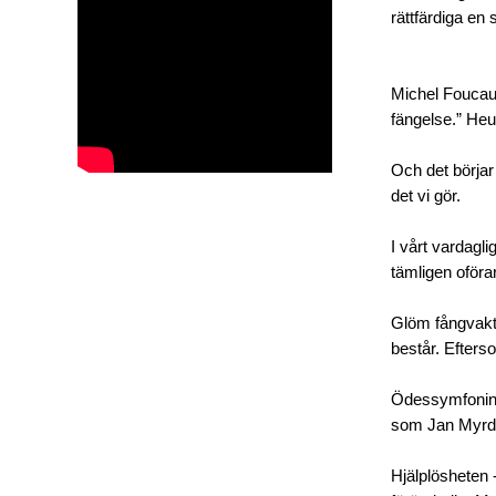
rättfärdiga en
Michel Foucaul
fängelse.” Heur
Och det börjar 
det vi gör.
I vårt vardagl
tämligen oföra
Glöm fångvakta
består. Efterso
Ödessymfonin, 
som Jan Myrdal
Hjälplösheten 