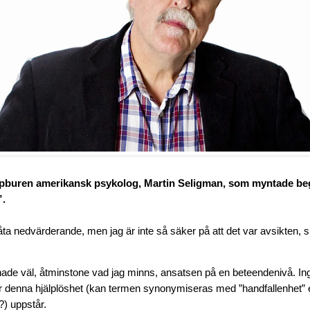
ppburen amerikansk psykolog, Martin Seligman, som myntade be
”.
åta nedvärderande, men jag är inte så säker på att det var avsikten, 
ade väl, åtminstone vad jag minns, ansatsen på en beteendenivå. In
r denna hjälplöshet (kan termen synonymiseras med ”handfallenhet” e
”?) uppstår.