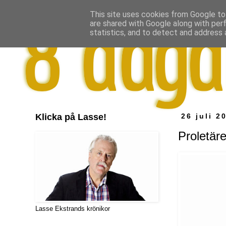
This site uses cookies from Google to 
are shared with Google along with per
statistics, and to detect and address 
Klicka på Lasse!
26 juli 2
Proletäre
Lasse Ekstrands krönikor