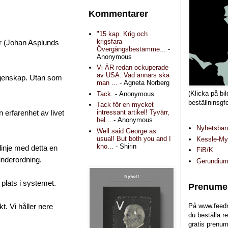
Kommentarer
"15 kap. Krig och
krigsfara
er (Johan Asplunds
Övergångsbestämme...
-
Anonymous
Vi ÄR redan ockuperade
av USA. Vad annars ska
l egenskap. Utan som
man ...
- Agneta Norberg
(Klicka på bil
Tack.
- Anonymous
beställninsgf
Tack för en mycket
intressant artikel! Tyvärr,
 erfarenhet av livet
hel...
- Anonymous
Nyhetsba
Well said George as
usual! But both you and I
Kessle-Myr
kno...
- Shirin
linje med detta en
FiB/K
underordning.
Gerundiu
 plats i systemet.
Prenumer
På www.feedr
t. Vi håller nere
du beställa r
gratis prenum