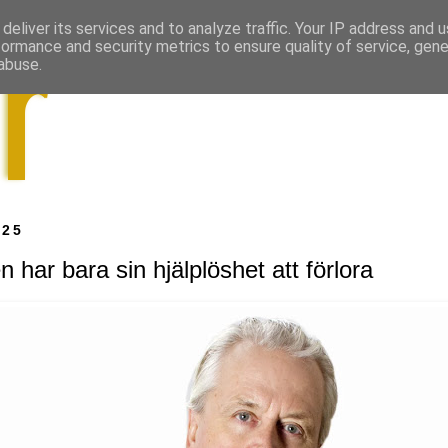
deliver its services and to analyze traffic. Your IP address and 
formance and security metrics to ensure quality of service, gen
abuse.
025
n har bara sin hjälplöshet att förlora