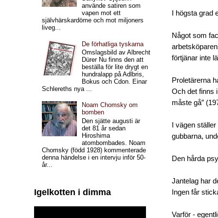
använde satiren som
I högsta grad e
vapen mot ett
självhärskardöme och mot miljoners
liveg...
Något som fack
De förhatliga tyskarna
arbetsköparens
Omslagsbild av Albrecht
förtjänar inte l
Dürer Nu finns den att
beställa för lite drygt en
hundralapp på Adlbris,
Proletärerna ha
Bokus och Cdon. Einar
Schlereths nya ...
Och det finns 
måste gå” (19
Noam Chomsky om
bomben
Den sjätte augusti är
I vägen ställe
det 81 år sedan
Hiroshima
gubbarna, unde
atombombades. Noam
Chomsky (född 1928) kommenterade
denna händelse i en intervju inför 50-
Den hårda psyk
år...
Jantelag har d
Igelkotten i dimma
Ingen får stick
Varför - egent