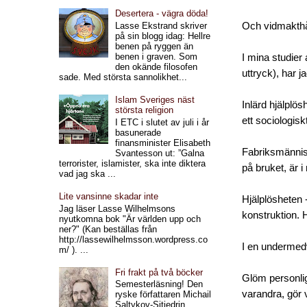
Desertera - vägra döda!
Lasse Ekstrand skriver
Och vidmakthål
på sin blogg idag: Hellre
benen på ryggen än
benen i graven. Som
I mina studier
den okände filosofen
uttryck), har 
sade. Med största sannolikhet...
Islam Sveriges näst
Inlärd hjälplö
största religion
ett sociologis
I ETC i slutet av juli i år
basunerade
finansminister Elisabeth
Fabriksmännisk
Svantesson ut: ”Galna
terrorister, islamister, ska inte diktera
på bruket, är i
vad jag ska ...
Lite vansinne skadar inte
Hjälplösheten -
Jag läser Lasse Wilhelmsons
konstruktion. H
nyutkomna bok "Är världen upp och
ner?" (Kan beställas från
http://lassewilhelmsson.wordpress.co
I en undermedv
m/ ). ...
Fri frakt på två böcker
Glöm personlig
Semesterläsning! Den
varandra, gör 
ryske författaren Michail
Saltykov-Sjtjedrin