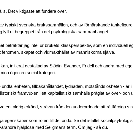
ls. Det viktigaste att fundera över.
 av typiskt svenska brukssamhällen, och av förhärskande tankefigur
jag lyft ut begreppet från det psykologiska sammanhanget.
shet betraktar jag inte, ur brukets klassperspektiv, som en individuel
kt fenomen, skapat och vidmakthållet av människorna själva.
an, initierat gestaltad av Sjödin, Evander, Fridell och andra med egen
 mina ögon en social kategori.
 undfallenheten, tillbakahållandet, lydnaden, motståndslösheten - är i 
istoriskt framvuxen i ett kapitalistiskt samhälle präglat av över- och 
eten, aldrig erkänd, strävan från den underordnade att rättfärdiga sin
a egenskaper som roten till det onda. Se det istället socialpsykologisk
varandra hjälplösa med Seligmans term. Om jag - så du.