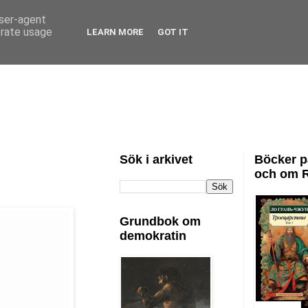
user-agent
erate usage
LEARN MORE
GOT IT
Sök i arkivet
Böcker p
och om 
Grundbok om
demokratin