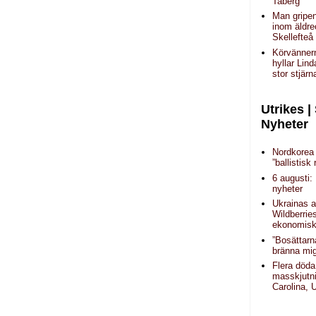
Taberg
Man gripen
inom äldr
Skellefteå
Körvänner
hyllar Lin
stor stjärn
Utrikes |
Nyheter
Nordkorea 
”ballistisk 
6 augusti:
nyheter
Ukrainas a
Wildberrie
ekonomisk 
”Bosättarn
bränna mig
Flera döda
masskjutni
Carolina,