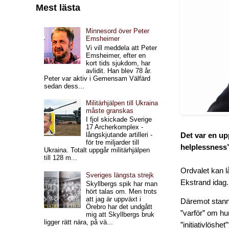
Mest lästa
Minnesord över Peter
Emsheimer
Vi vill meddela att Peter
Emsheimer, efter en
kort tids sjukdom, har
avlidit. Han blev 78 år.
Peter var aktiv i Gemensam Välfärd
sedan dess...
Militärhjälpen till Ukraina
måste granskas
I fjol skickade Sverige
17 Archerkomplex -
långskjutande artilleri -
Det var en u
för tre miljarder till
helplessness
Ukraina. Totalt uppgår militärhjälpen
till 128 m...
Ordvalet kan l
Sveriges längsta strejk
Ekstrand idag.
Skyllbergs spik har man
hört talas om. Men trots
att jag är uppväxt i
Däremot stann
Örebro har det undgått
”varför” om hu
mig att Skyllbergs bruk
ligger rätt nära, på vä...
”initiativlöshet