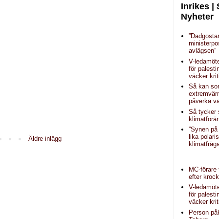
Inrikes |
Nyheter
”Dadgosta
ministerpo
avlägsen”
V-ledamöt
för palest
väcker krit
Så kan s
extremvär
påverka va
Så tycker
klimatförä
”Synen på 
lika polar
Äldre inlägg
klimatfråg
MC-förare t
efter kroc
V-ledamöt
för palest
väcker krit
Person påk