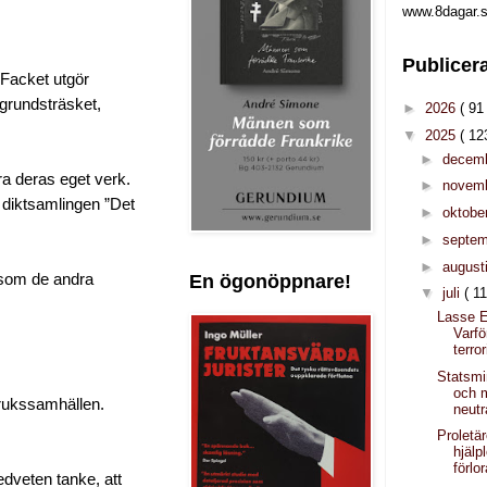
www.8dagar.s
Publicer
 Facket utgör
egrundsträsket,
►
2026
( 91 
▼
2025
( 12
►
decem
ara deras eget verk.
►
novem
i diktsamlingen ”Det
►
oktobe
►
septe
►
august
En ögonöppnare!
e som de andra
▼
juli
( 11
Lasse E
Varfö
terro
Statsmi
och 
brukssamhällen.
neutr
Proletä
hjälp
förlo
edveten tanke, att