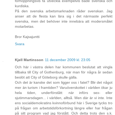
förhoppningsvis få utveckla exempelvis både svenska och
kurdiska.
På den svenska arbetsmarknaden råder svenskan. Jag
anser att de flesta kan lära sig i det närmaste perfekt
svenska, men det behöver inte innebära att modersmålet
motarbetas.
Bror Kajsajuntti
Svara
Kjell Martinsson
11 december 2009 kl. 23:05
Och här i västra delen har kommunen beslutat att vingla
tillbaka till City of Gothenburg, när man för några år sedan
beslöt att City of Göteborg skulle gälla.
Och det är kanske det som ligger oss i fatet? Blir det något
mer än turism i framtiden? Varuöverskottet i världen ökar ju
hela tiden, underförstått: när införs sex- eller
sjutimmarsdagen... i världen, alltså. Men där är vi inte. Inte
ens socialdemokratins kvinnoförbund här i Sverige tycks tro
på frågan om arbetstidsförkortning längre eller har frågan
på sitt program vad jag förstått. Och detta trots den s.k.