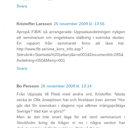
Svara
Kristoffer Larsson
25 november 2009 kl. 13:56
Apropå FiB/K så arrangerade Uppsalaavdelningen nyligen
ett seminarium om engelskans ställning i svenska skolan.
En rapport från seminariet finns att läsa här:
http://www.fib.se/visa_kors_info.asp?
Sidrubrik=Startsida%20(ettan)&e=e001&DocumentId=285&
Avdelning=050&Meny=001
Svara
Bo Persson
26 november 2009 kl. 13:14
Från Uppsala till Piteå med andra ord, Kristoffer. Nästa
vecka är Olle Josephson här och föreläser över ämnet "Hur
går det för svenskan i dagens nya alltmer mångspråkiga
Sverige? Vad kan vi göra?"
Men är det inte snart läge för ett stort seminarium i
Stockholm kring de frågor vi nu i några veckor har