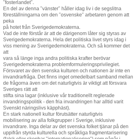
"fosterlandet".
En del av denna "vänster" håller idag liv i de segslitna
föreställningarna om den "osvenske" arbetaren genom att
peka
på hotet från Sverigedemokraterna.
Vad de inte förstår är att de därigenom låter sig styras av
Sverigedemokraterna. Hela det politiska livet styrs idag i
viss mening av Sverigedemokraterna. Och så kommer det
att
vara så länge inga andra politiska krafter berövar
Sverigedemokraterna problemformuleringsprivilegiet.
Försvaret av den svenska kulturen och nationen är inte en
invandrarfråga. Det finns inget omedelbart samband mellan
de frågorna även om det naturligtvis är viktigt att försvara
Sveriges rätt att
stifta sina lagar (inklusive vår traditionellt reglerade
invandringspolitik - den fria invandringen har alltid varit
Svenskt näringslivs käpphäst).
En stark nationell kultur förutsätter naturligtvis
mobilisering av alla folkgrupper i Sverige, inklusive
invandrare. Inga delar av det svenska folket tjänar på den
uppifrån styrda kulturella och språkliga fragmentarisering
(falsk eller skenbar "internationalisering") som pågår i