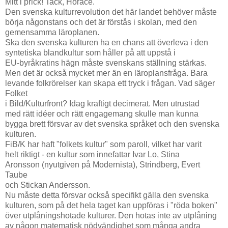
Mitt i prick! Tack, Horace.
Den svenska kulturrevolution det här landet behöver måste
börja någonstans och det är förstås i skolan, med den
gemensamma läroplanen.
Ska den svenska kulturen ha en chans att överleva i den
syntetiska blandkultur som håller på att uppstå i
EU-byråkratins hägn måste svenskans ställning stärkas.
Men det är också mycket mer än en läroplansfråga. Bara
levande folkrörelser kan skapa ett tryck i frågan. Vad säger
Folket
i Bild/Kulturfront? Idag kraftigt decimerat. Men utrustad
med rätt idéer och rätt engagemang skulle man kunna
bygga brett försvar av det svenska språket och den svenska
kulturen.
FiB/K har haft "folkets kultur" som paroll, vilket har varit
helt riktigt - en kultur som innefattar Ivar Lo, Stina
Aronsson (nyutgiven på Modernista), Strindberg, Evert
Taube
och Stickan Andersson.
Nu måste detta försvar också specifikt gälla den svenska
kulturen, som på det hela taget kan uppföras i "röda boken"
över utplåningshotade kulturer. Den hotas inte av utplåning
av någon matematisk nödvändighet som många andra