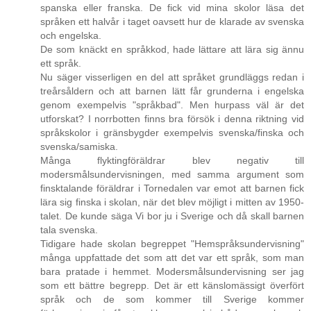
spanska eller franska. De fick vid mina skolor läsa det
språken ett halvår i taget oavsett hur de klarade av svenska
och engelska.
De som knäckt en språkkod, hade lättare att lära sig ännu
ett språk.
Nu säger visserligen en del att språket grundläggs redan i
treårsåldern och att barnen lätt får grunderna i engelska
genom exempelvis "språkbad". Men hurpass väl är det
utforskat? I norrbotten finns bra försök i denna riktning vid
språkskolor i gränsbygder exempelvis svenska/finska och
svenska/samiska.
Många flyktingföräldrar blev negativ till
modersmålsundervisningen, med samma argument som
finsktalande föräldrar i Tornedalen var emot att barnen fick
lära sig finska i skolan, när det blev möjligt i mitten av 1950-
talet. De kunde säga Vi bor ju i Sverige och då skall barnen
tala svenska.
Tidigare hade skolan begreppet "Hemspråksundervisning"
många uppfattade det som att det var ett språk, som man
bara pratade i hemmet. Modersmålsundervisning ser jag
som ett bättre begrepp. Det är ett känslomässigt överfört
språk och de som kommer till Sverige kommer