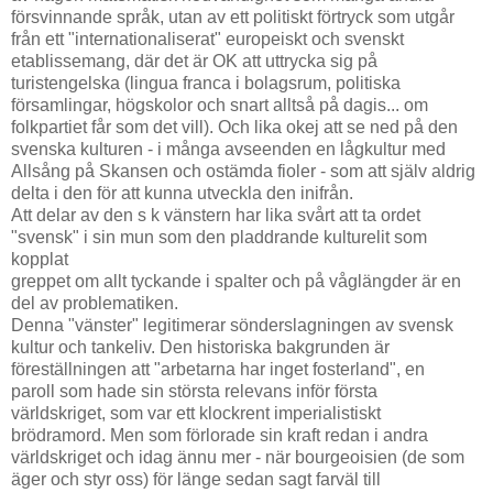
försvinnande språk, utan av ett politiskt förtryck som utgår
från ett "internationaliserat" europeiskt och svenskt
etablissemang, där det är OK att uttrycka sig på
turistengelska (lingua franca i bolagsrum, politiska
församlingar, högskolor och snart alltså på dagis... om
folkpartiet får som det vill). Och lika okej att se ned på den
svenska kulturen - i många avseenden en lågkultur med
Allsång på Skansen och ostämda fioler - som att själv aldrig
delta i den för att kunna utveckla den inifrån.
Att delar av den s k vänstern har lika svårt att ta ordet
"svensk" i sin mun som den pladdrande kulturelit som
kopplat
greppet om allt tyckande i spalter och på våglängder är en
del av problematiken.
Denna "vänster" legitimerar sönderslagningen av svensk
kultur och tankeliv. Den historiska bakgrunden är
föreställningen att "arbetarna har inget fosterland", en
paroll som hade sin största relevans inför första
världskriget, som var ett klockrent imperialistiskt
brödramord. Men som förlorade sin kraft redan i andra
världskriget och idag ännu mer - när bourgeoisien (de som
äger och styr oss) för länge sedan sagt farväl till