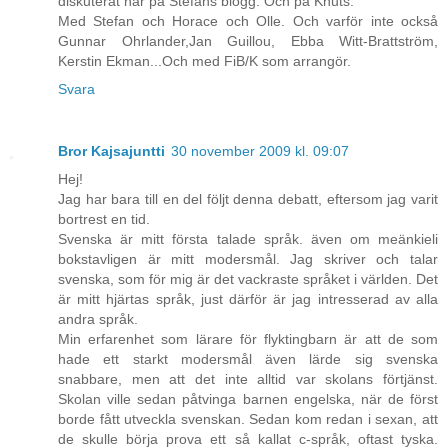
diskuterat här på Stefans blogg. Och på Knuts.
Med Stefan och Horace och Olle. Och varför inte också
Gunnar Ohrlander,Jan Guillou, Ebba Witt-Brattström,
Kerstin Ekman...Och med FiB/K som arrangör.
Svara
Bror Kajsajuntti
30 november 2009 kl. 09:07
Hej!
Jag har bara till en del följt denna debatt, eftersom jag varit
bortrest en tid.
Svenska är mitt första talade språk. även om meänkieli
bokstavligen är mitt modersmål. Jag skriver och talar
svenska, som för mig är det vackraste språket i världen. Det
är mitt hjärtas språk, just därför är jag intresserad av alla
andra språk.
Min erfarenhet som lärare för flyktingbarn är att de som
hade ett starkt modersmål även lärde sig svenska
snabbare, men att det inte alltid var skolans förtjänst.
Skolan ville sedan påtvinga barnen engelska, när de först
borde fått utveckla svenskan. Sedan kom redan i sexan, att
de skulle börja prova ett så kallat c-språk, oftast tyska.