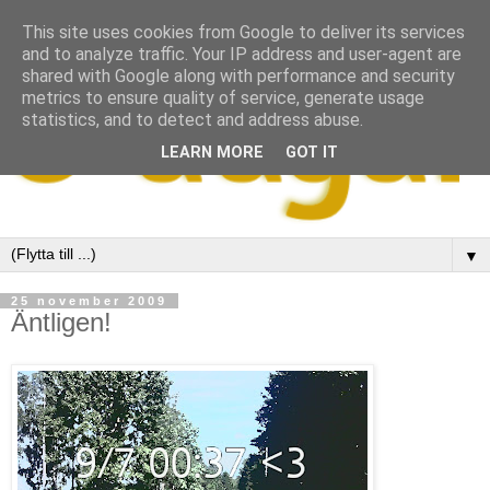
This site uses cookies from Google to deliver its services
and to analyze traffic. Your IP address and user-agent are
shared with Google along with performance and security
metrics to ensure quality of service, generate usage
statistics, and to detect and address abuse.
LEARN MORE
GOT IT
▼
25 november 2009
Äntligen!