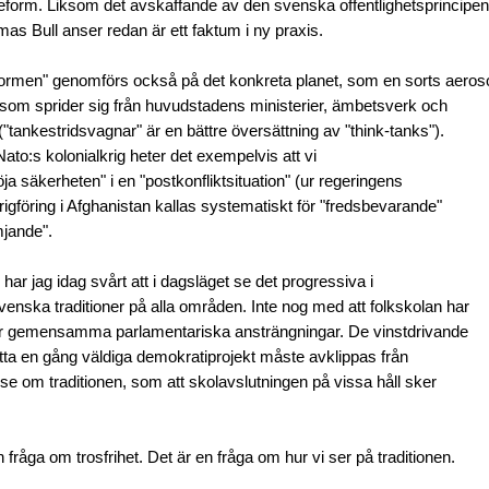
reform. Liksom det avskaffande av den svenska offentlighetsprincipen
as Bull anser redan är ett faktum i ny praxis.
ormen" genomförs också på det konkreta planet, som en sorts aeros
om sprider sig från huvudstadens ministerier, ämbetsverk och
"tankestridsvagnar" är en bättre översättning av "think-tanks").
 Nato:s kolonialkrig heter det exempelvis att vi
 "höja säkerheten" i en "postkonfliktsituation" (ur regeringens
rigföring i Afghanistan kallas systematiskt för "fredsbevarande"
mjande".
ar jag idag svårt att i dagsläget se det progressiva i
svenska traditioner på alla områden. Inte nog med att folkskolan har
r gemensamma parlamentariska ansträngningar. De vinstdrivande
tta en gång väldiga demokratiprojekt måste avklippas från
se om traditionen, som att skolavslutningen på vissa håll sker
n fråga om trosfrihet. Det är en fråga om hur vi ser på traditionen.