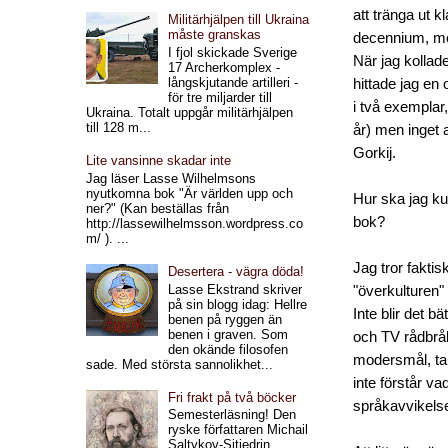
att tränga ut 
Militärhjälpen till Ukraina
måste granskas
decennium, med
I fjol skickade Sverige
När jag kollade
17 Archerkomplex -
långskjutande artilleri -
hittade jag en
för tre miljarder till
i två exempla
Ukraina. Totalt uppgår militärhjälpen
till 128 m...
år) men inget a
Gorkij.
Lite vansinne skadar inte
Jag läser Lasse Wilhelmsons
nyutkomna bok "Är världen upp och
Hur ska jag ku
ner?" (Kan beställas från
bok?
http://lassewilhelmsson.wordpress.co
m/ ). ...
Jag tror faktis
Desertera - vägra döda!
Lasse Ekstrand skriver
"överkulturen"
på sin blogg idag: Hellre
Inte blir det b
benen på ryggen än
benen i graven. Som
och TV rådbrå
den okände filosofen
modersmål, tal
sade. Med största sannolikhet...
inte förstår v
Fri frakt på två böcker
språkavvikelse
Semesterläsning! Den
ryske författaren Michail
Saltykov-Sjtjedrin