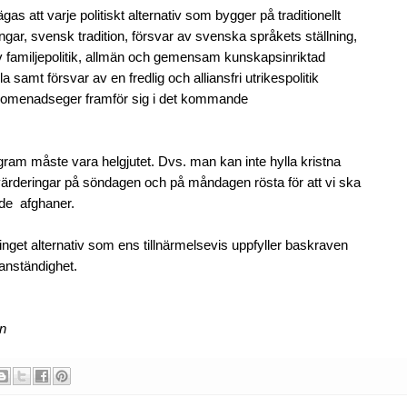
as att varje politiskt alternativ som bygger på traditionellt
ingar, svensk tradition, försvar av svenska språkets ställning,
 familjepolitik, allmän och gemensam kunskapsinriktad
samt försvar av en fredlig och alliansfri utrikespolitik
promenadseger framför sig i det kommande
gram måste vara helgjutet. Dvs. man kan inte hylla kristna
ärderingar på söndagen och på måndagen rösta för att vi ska
ade afghaner.
 inget alternativ som ens tillnärmelsevis uppfyller baskraven
 anständighet.
en