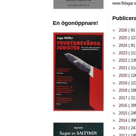
www.8dagar.s
Publicer
En ögonöppnare!
►
2026
( 91 
►
2025
( 12
►
2024
( 81 
►
2023
( 11
►
2022
( 13
►
2021
( 11
►
2020
( 12
►
2019
( 12
►
2018
( 18
►
2017
( 21
►
2016
( 20
►
2015
( 24
►
2014
( 39
►
2013
( 24
►
2012
( 19