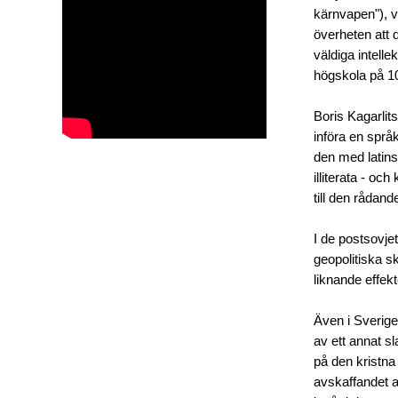
kärnvapen"), va
överheten att 
väldiga intell
högskola på 100
Boris Kagarlit
införa en språk
den med latinsk
illiterata - oc
till den rådande
I de postsovje
geopolitiska sk
liknande effekt
Även i Sverige
av ett annat 
på den kristna 
avskaffandet av