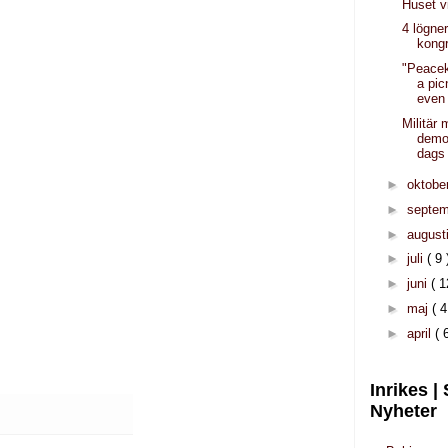
Huset 
4 lögne
kong
"Peacek
a pic
even 
Militär 
demon
dags
►
oktobe
►
septe
►
august
►
juli
( 9 
►
juni
( 1
►
maj
( 4
►
april
( 
Inrikes |
Nyheter