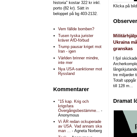
historia" kostar 322 kr inkl.
Klicka på bil
porto (82 kr). Sätt in
beloppet på bg 403-2132.
Observer
Vem fällde bomben?
Militärhjälp
Tusen tyska jurister
kräver AfD-förbud
Ukraina må
Trump pausar kriget mot
granskas
Iran - igen
Världen brinner mindre,
I fjol skicka
inte mer
Archerkomple
Nya USA-sanktioner mot
långskjutande a
Ryssland
tre miljarder t
Totalt uppgår 
till 128 m...
Kommentarer
Dramat l
"15 kap. Krig och
krigsfara
Övergångsbestämme...
-
Anonymous
Vi ÄR redan ockuperade
av USA. Vad annars ska
man ...
- Agneta Norberg