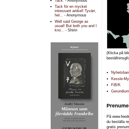
Tack.
- Anonymous
Tack för en mycket
intressant artikel! Tyvärr,
hel...
- Anonymous
Well said George as
usual! But both you and I
kno...
- Shirin
(Klicka på bil
beställninsgf
Nyhetsba
Kessle-Myr
FiB/K
Gerundiu
Prenumer
På www.feedr
du beställa r
gratis prenum