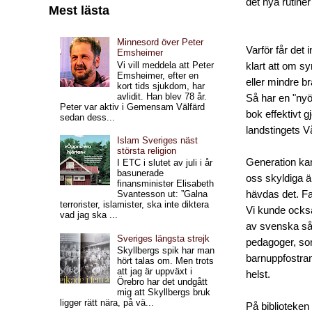
det nya rutiner
Mest lästa
Minnesord över Peter
Varför får det 
Emsheimer
Vi vill meddela att Peter
klart att om sy
Emsheimer, efter en
eller mindre b
kort tids sjukdom, har
avlidit. Han blev 78 år.
Så har en "nyö
Peter var aktiv i Gemensam Välfärd
bok effektivt gj
sedan dess...
landstingets V
Islam Sveriges näst
största religion
Generation kan
I ETC i slutet av juli i år
basunerade
oss skyldiga 
finansminister Elisabeth
hävdas det. F
Svantesson ut: ”Galna
terrorister, islamister, ska inte diktera
Vi kunde ocks
vad jag ska ...
av svenska så
Sveriges längsta strejk
pedagoger, som
Skyllbergs spik har man
barnuppfostran
hört talas om. Men trots
att jag är uppväxt i
helst.
Örebro har det undgått
mig att Skyllbergs bruk
ligger rätt nära, på vä...
På biblioteken 