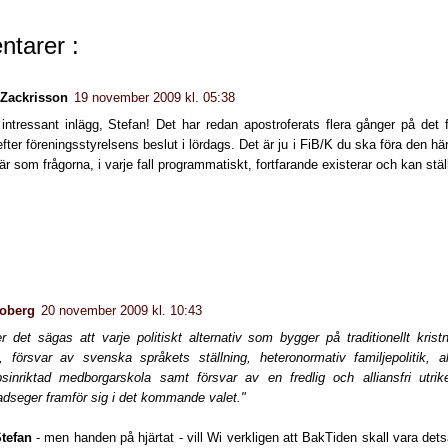
tarer :
 Zackrisson
19 november 2009 kl. 05:38
intressant inlägg, Stefan! Det har redan apostroferats flera gånger på det 
fter föreningsstyrelsens beslut i lördags. Det är ju i FiB/K du ska föra den h
är som frågorna, i varje fall programmatiskt, fortfarande existerar och kan stäl
Boberg
20 november 2009 kl. 10:43
r det sägas att varje politiskt alternativ som bygger på traditionellt krist
on, försvar av svenska språkets ställning, heteronormativ familjepolitik
sinriktad medborgarskola samt försvar av en fredlig och alliansfri utrik
dseger framför sig i det kommande valet."
Stefan
- men handen på hjärtat - vill Wi verkligen att BakTiden skall vara 