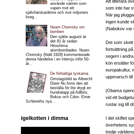
Att litterära ö
använde satiren som
som inte har 
vapen mot ett
självhärskardöme och mot miljoners
När jag plugga
liveg...
ingen kunde sk
Noam Chomsky om
(Nabokov var 
bomben
Den sjätte augusti är
det 81 år sedan
Det som skett 
Hiroshima
fortsättning p
atombombades. Noam
Chomsky (född 1928) kommenterade
segern i andra 
denna händelse i en intervju inför 50-
kön ersätter fö
år...
europakultur, n
De förhatliga tyskarna
uppmarsch till 
Omslagsbild av Albrecht
Dürer Nu finns den att
beställa för lite drygt en
(Obama spender
hundralapp på Adlbris,
Bokus och Cdon. Einar
vid ett budget
Schlereths nya ...
rustar sig till 
Igelkotten i dimma
I det skiftet s
överhetens syn
tredje världen