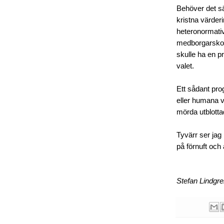
Behöver det säg
kristna värder
heteronormativ
medborgarskola 
skulle ha en 
valet.
Ett sådant pro
eller humana v
mörda utblott
Tyvärr ser jag
på förnuft och
Stefan Lindgr