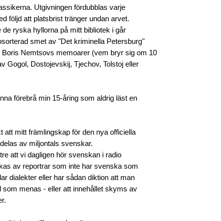
klassikerna. Utgivningen fördubblas varje
 följd att platsbrist tränger undan arvet.
 de ryska hyllorna på mitt bibliotek i går
 osorterad smet av "Det kriminella Petersburg"
r, Boris Nemtsovs memoarer (vem bryr sig om 10
v Gogol, Dostojevskij, Tjechov, Tolstoj eller
nna förebrå min 15-åring som aldrig läst en
kt att mitt främlingskap för den nya officiella
 delas av miljontals svenskar.
ättre att vi dagligen hör svenskan i radio
kas av reportrar som inte har svenska som
ar dialekter eller har sådan diktion att man
ad som menas - eller att innehållet skyms av
r.