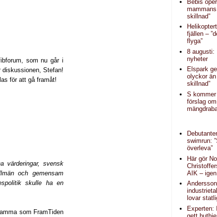
Bebis oper
mammans 
skillnad”
Helikopter
fjällen – ”d
flyga”
8 augusti:
nyheter
fibforum, som nu går i
Elspark ge
är diskussionen, Stefan!
olyckor än
las för att gå framåt!
skillnad”
S kommer
förslag om
mängdraba
Debutanten
swimrun: 
överleva”
Här gör N
na värderingar, svensk
Christoffe
AIK – igen
, allmän och gemensam
espolitik skulle ha en
Andersson (
industrieta
lovar statl
Experten: 
detsamma som FramTiden
gett huthi