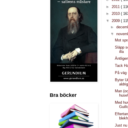
►
2011
( 11
►
2010
( 16
▼
2009
( 11
►
decem
▼
novem
Mot spr
Släpp s
illa
Äntligen
Tack Ha
På väg 
Byter U
aldri
Man (oc
Bra böcker
huse
Med huv
Guill
Efterta
blekh
Just nu