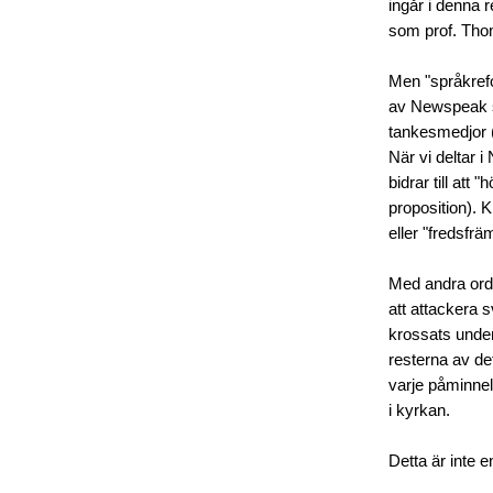
ingår i denna 
som prof. Thom
Men "språkref
av Newspeak s
tankesmedjor (
När vi deltar i
bidrar till att
proposition). K
eller "fredsfrä
Med andra ord h
att attackera 
krossats unde
resterna av de
varje påminnel
i kyrkan.
Detta är inte e