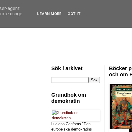
user-agent
erate usage
LEARN MORE
GOT IT
Sök i arkivet
Böcker p
och om 
Grundbok om
demokratin
Luciano Canforas "Den
europeiska demokratins