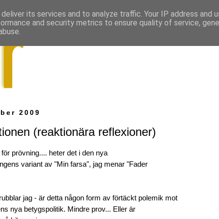
deliver its services and to analyze traffic. Your IP address and 
formance and security metrics to ensure quality of service, gen
abuse.
ber 2009
ionen (reaktionära reflexioner)
 för prövning.... heter det i den nya
ingens variant av "Min farsa", jag menar "Fader
rubblar jag - är detta någon form av förtäckt polemik mot
s nya betygspolitik. Mindre prov... Eller är