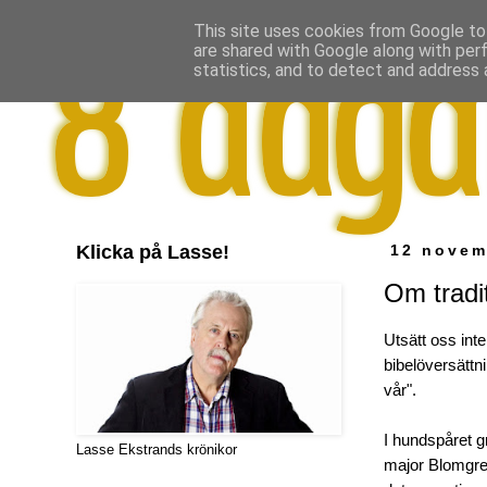
This site uses cookies from Google to 
are shared with Google along with per
statistics, and to detect and address 
Klicka på Lasse!
12 novem
Om tradit
Utsätt oss inte
bibelöversättn
vår".
I hundspåret g
Lasse Ekstrands krönikor
major Blomgren