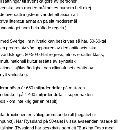
versättningar till svenska görs av personer
svenska som modersmål anses numera helt okej.
de översättningsteori var det ett axiom att
riva litteratur annat än på sitt modersmål
undantaget som bekräftade regeln.)
med Sverige i min livstid kan beskrivas så här. 50-60-tal
å en progressiv våg, uppburen av den antifascistiska
världskriget. 80-90-00-tal regress, etnos ersätter klass,
rnuft, nationell kultur ersätts av syntetisk
ationell självständighet och alliansfrihet ersätts av
nytt världskrig.
ar nästa år 660 miljarder dollar på militären -
underskott på 1 400 miljarder dollar - supermakten
döds - om inte krig ger en respit).
pelar traditionen en väldig bromsande roll (negativt ur
punkt). När Ryssland på 90-talet i vissa avseenden rasade till
ställning (Ryssland har beskrivits som ett "Burkina Faso med