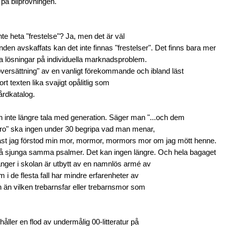
 på bilprovningen.
inte heta "frestelse"? Ja, men det är väl
nden avskaffats kan det inte finnas "frestelser". Det finns bara mer
ra lösningar på individuella marknadsproblem.
versättning" av en vanligt förekommande och ibland läst
ort texten lika svajigt opålitlig som
årdkatalog.
 inte längre tala med generation. Säger man "...och dem
äro" ska ingen under 30 begripa vad man menar,
ast jag förstod min mor, mormor, mormors mor om jag mött henne.
å sjunga samma psalmer. Det kan ingen längre. Och hela bagaget
nger i skolan är utbytt av en namnlös armé av
 i de flesta fall har mindre erfarenheter av
 än vilken trebarnsfar eller trebarnsmor som
håller en flod av undermålig 00-litteratur på