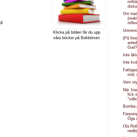
milit
disku
Om trad
(reak
ol
refle
Univers
Klicka på bilden får du upp
våra böcker på Bokbörsen
(På fö
anled
Gud
Inte åkl
Inte kv
Fattiga
ond, 
Vem st
När Joa
fick 
"väl
Bomba 
Förenin
Öga 
Ola Rot
nedb