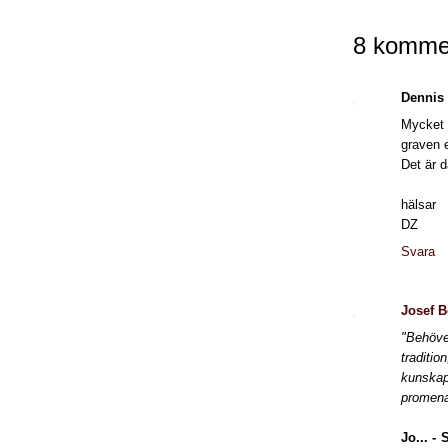
8 kommen
Dennis
Mycket 
graven e
Det är d
hälsar
DZ
Svara
Josef 
"Behöve
traditi
kunskap
promena
Jo... - 