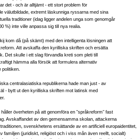
r det - och är alltjämt - ett stort problem för
de välutbildade, extremt läskunniga ryssarna med sina
ektuella traditioner (idag ligger andelen unga som genomgår
 %) inte ville anpassa sig till nya realia.
skij kom då (på skämt) med den intelligenta lösningen att
reform. Att avskaffa den kyrilliska skriften och ersätta
. Det skulle i ett slag förvandla kreti som pleti till
h kraftigt hämma alla försök att formulera alternativ
 politiken.
tiska centralasiatiska republikerna hade man just - av
äl - bytt ut den kyrilliska skriften mot latinsk med
er.
 håller överheten på att genomföra en "språkreform" fast
slag. Avskaffandet av den gemensamma skolan, attackerna
traditionen, svenskhetens ersättande av en artificiell europaidentitet,
 familjen (juridiskt, religiöst och i viss mån även reellt, socialt)