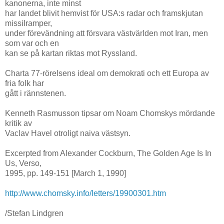
kanonerna, inte minst
har landet blivit hemvist för USA:s radar och framskjutan
missilramper,
under förevändning att försvara västvärlden mot Iran, men
som var och en
kan se på kartan riktas mot Ryssland.
Charta 77-rörelsens ideal om demokrati och ett Europa av
fria folk har
gått i rännstenen.
Kenneth Rasmusson tipsar om Noam Chomskys mördande
kritik av
Vaclav Havel otroligt naiva västsyn.
Excerpted from Alexander Cockburn, The Golden Age Is In
Us, Verso,
1995, pp. 149-151 [March 1, 1990]
http://www.chomsky.info/letters/19900301.htm
/Stefan Lindgren