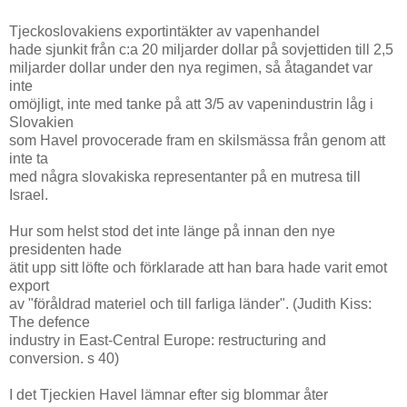
Tjeckoslovakiens exportintäkter av vapenhandel
hade sjunkit från c:a 20 miljarder dollar på sovjettiden till 2,5
miljarder dollar under den nya regimen, så åtagandet var
inte
omöjligt, inte med tanke på att 3/5 av vapenindustrin låg i
Slovakien
som Havel provocerade fram en skilsmässa från genom att
inte ta
med några slovakiska representanter på en mutresa till
Israel.
Hur som helst stod det inte länge på innan den nye
presidenten hade
ätit upp sitt löfte och förklarade att han bara hade varit emot
export
av "föråldrad materiel och till farliga länder". (Judith Kiss:
The defence
industry in East-Central Europe: restructuring and
conversion. s 40)
I det Tjeckien Havel lämnar efter sig blommar åter