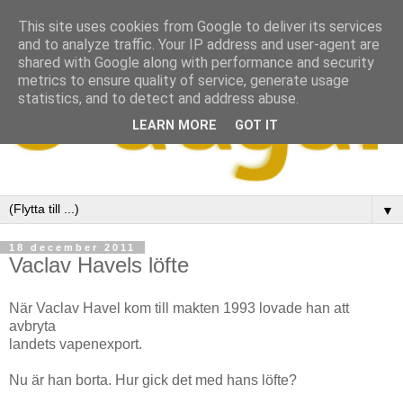
This site uses cookies from Google to deliver its services
and to analyze traffic. Your IP address and user-agent are
shared with Google along with performance and security
metrics to ensure quality of service, generate usage
statistics, and to detect and address abuse.
LEARN MORE
GOT IT
▼
18 december 2011
Vaclav Havels löfte
När Vaclav Havel kom till makten 1993 lovade han att
avbryta
landets vapenexport.
Nu är han borta. Hur gick det med hans löfte?