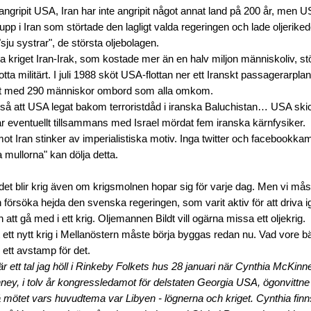
g angripit USA, Iran har inte angripit något annat land på 200 år, men
pp i Iran som störtade den lagligt valda regeringen och lade oljerik
ju systrar", de största oljebolagen.
a kriget Iran-Irak, som kostade mer än en halv miljon människoliv, s
otta militärt. I juli 1988 sköt USA-flottan ner ett Iranskt passagerarpla
 med 290 människor ombord som alla omkom.
kså att USA legat bakom terroristdåd i iranska Baluchistan… USA ski
r eventuellt tillsammans med Israel mördat fem iranska kärnfysiker.
mot Iran stinker av imperialistiska motiv. Inga twitter och facebookka
 mullorna" kan dölja detta.
 det blir krig även om krigsmolnen hopar sig för varje dag. Men vi må
försöka hejda den svenska regeringen, som varit aktiv för att driva
n att gå med i ett krig. Oljemannen Bildt vill ogärna missa ett oljekrig.
ett nytt krig i Mellanöstern måste börja byggas redan nu. Vad vore b
 ett avstamp för det.
 ett tal jag höll i Rinkeby Folkets hus 28 januari när Cynthia McKinne
ey, i tolv år kongressledamot för delstaten Georgia USA, ögonvittne i 
 mötet vars huvudtema var Libyen - lögnerna och kriget. Cynthia finns 