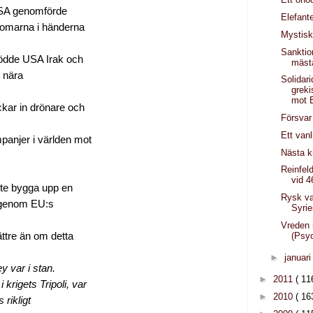
 USA genomförde
Elefant
edomarna i händerna
Mystisk
Sanktio
tödde USA Irak och
mäst
n nära
Solidar
greki
mot E
ckar in drönare och
Försvar
Ett vanl
mpanjer i världen mot
Nästa k
Reinfel
vid 4
ste bygga upp en
Rysk va
 igenom EU:s
Syri
Vreden
ättre än om detta
(Psy
►
januar
y var i stan.
►
2011
( 11
krigets Tripoli, var
►
2010
( 16
rikligt