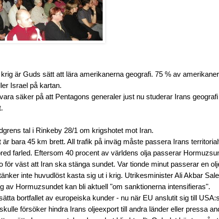
krig är Guds sätt att lära amerikanerna geografi. 75 % av amerikaner
ller Israel på kartan.
ra säker på att Pentagons generaler just nu studerar Irans geografi
.
dgrens tal i Rinkeby 28/1 om krigshotet mot Iran.
r bara 45 km brett. All trafik på inväg måste passera Irans territorial
bred farled. Eftersom 40 procent av världens olja passerar Hormuzsund
 för väst att Iran ska stänga sundet. Var tionde minut passerar en olj
änker inte huvudlöst kasta sig ut i krig. Utrikesminister Ali Akbar Sale
ng av Hormuzsundet kan bli aktuell "om sanktionerna intensifieras".
rsätta bortfallet av europeiska kunder - nu när EU anslutit sig till US
ulle försöker hindra Irans oljeexport till andra länder eller pressa and