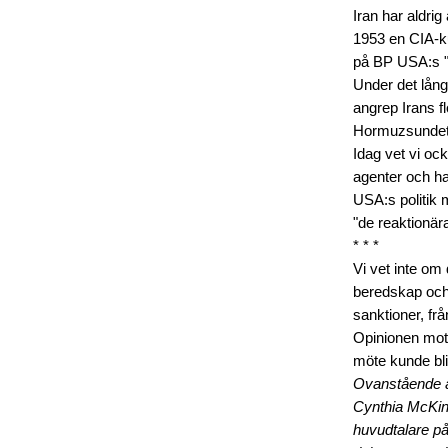
Iran har aldri
1953 en CIA-ku
på BP USA:s "s
Under det lång
angrep Irans fl
Hormuzsundet
Idag vet vi oc
agenter och ha
USA:s politik 
"de reaktionära
* * *
Vi vet inte om
beredskap och 
sanktioner, frå
Opinionen mot 
möte kunde bli
Ovanstående är
Cynthia McKinn
huvudtalare på