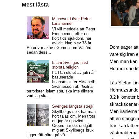
Mest lästa
Minnesord över Peter
Emsheimer
Vi vill meddela att Peter
Emsheimer, efter en
kort tids sjukdom, har
avlidit. Han blev 78 år.
Dom säger att 
Peter var aktiv i Gemensam Välfärd
sedan dess...
vare sig Iran e
Men man kan va
Islam Sveriges näst
största religion
Hormuzsundet
I ETC i slutet av juli i år
basunerade
finansminister Elisabeth
Läs Stefan Lin
Svantesson ut: ”Galna
Hormuzsundet ä
terrorister, islamister, ska inte diktera
vad jag ska ...
3,2 kilometer 
skräckscenario
Sveriges längsta strejk
Men iranierna t
Skyllbergs spik har man
hört talas om. Men trots
att en stängni
att jag är uppväxt i
Iran kan lätt e
Örebro har det undgått
mig att Skyllbergs bruk
västmakterna sk
ligger rätt nära, på vä...