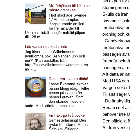
sin export för 
Militärhjälpen till Ukraina
störningarna un
måste granskas
Skulle då Iran 
I fjol skickade Sverige
17 Archerkomplex -
passage", osky
långskjutande artilleri -
territorialvatt
för tre miljarder till
Ukraina. Totalt uppgår militärhjälpen
ordning och ku
till 128 m...
I Genèvekonvent
Lite vansinne skadar inte
territorialvatte
Jag läser Lasse Wilhelmsons
passagen av ut
nyutkomna bok "Är världen upp och
ner?" (Kan beställas från
framgår också a
http://lassewilhelmsson.wordpress.co
passagen är o
m/ ). ...
Allt detta är n
Desertera - vägra döda!
Med USA och I
Lasse Ekstrand skriver
Vargen söker fö
på sin blogg idag: Hellre
benen på ryggen än
Till sist säger
benen i graven. Som
- Du är skyldig
den okände filosofen
sade. Med största sannolikhet...
Redan i det at
behöver inte USA
Fri frakt på två böcker
Semesterläsning! Den
Den officiella
ryske författaren Michail
Att Iran verkl
Saltykov-Sjtjedrin