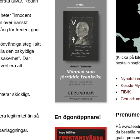
törsta allvar. Redan
m heter "innocent
n över iranskt
rfång för freden, god
ödvändiga steg i sitt
tälla den oskyldiga
(Klicka på bil
 säkerhet". Där
beställninsgf
verfiera att
Nyhetsba
Kessle-Myr
FiB/K
terar skickligt.
Gerundiu
Prenumer
ra legitimitet än så
En ögonöppnare!
På www.feedr
gsanläggningar.
du beställa r
gratis prenum