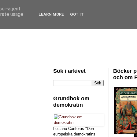
user-agent
erate usage
LEARN MORE
GOT IT
Sök i arkivet
Böcker p
och om 
Grundbok om
demokratin
Luciano Canforas "Den
europeiska demokratins