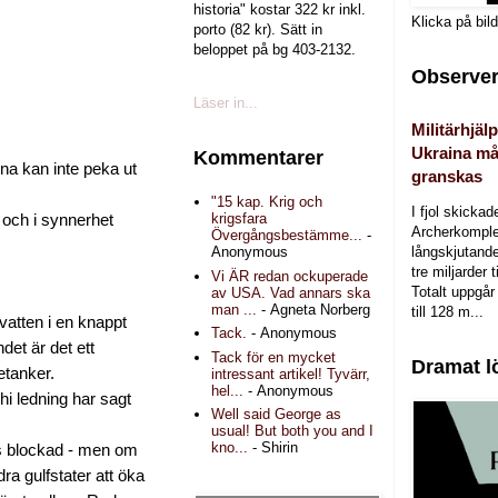
historia" kostar 322 kr inkl.
Klicka på bil
porto (82 kr). Sätt in
beloppet på bg 403-2132.
Observer
Läser in...
Militärhjälp
Ukraina må
Kommentarer
na kan inte peka ut
granskas
"15 kap. Krig och
I fjol skicka
krigsfara
 och i synnerhet
Archerkomple
Övergångsbestämme...
-
långskjutande a
Anonymous
tre miljarder t
Vi ÄR redan ockuperade
Totalt uppgår 
av USA. Vad annars ska
man ...
- Agneta Norberg
till 128 m...
vatten i en knappt
Tack.
- Anonymous
et är det ett
Tack för en mycket
Dramat l
etanker.
intressant artikel! Tyvärr,
hel...
- Anonymous
hi ledning har sagt
Well said George as
usual! But both you and I
kno...
- Shirin
A:s blockad - men om
ra gulfstater att öka