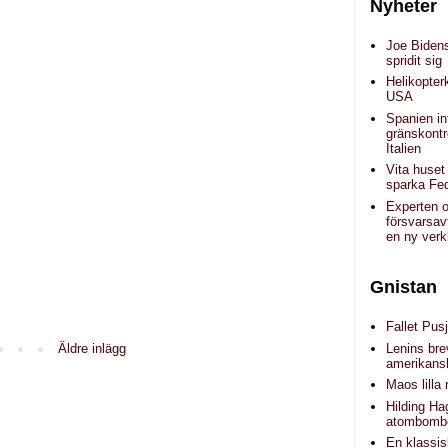
Nyheter
Joe Biden
spridit sig
Helikopter
USA
Spanien in
gränskontr
Italien
Vita huset
sparka Fe
Experten 
försvarsav
en ny verk
Gnistan
Fallet Pusj
Lenins brev
Äldre inlägg
amerikans
Maos lilla 
Hilding H
atombomb
En klassis