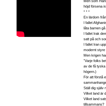
Men som Hans 
höjd försena ir
* * *
En lärdom från 
I fallet Afgha
låta barnen gå 
I fallet Irak
satt på och so
I fallet Iran u
modernt styre 
Men krigen ha
"Varje folks b
av de få tysk
högern.)
För att förstå
sammanhange
Ställ dig själv
Vilket land är
Vilket land sat
tillsammans?