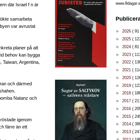
www.8dagar.s
rn där Israel f n är
Publicer
rsökte samarbeta
ibyen var avrustat
►
2026
( 91 
►
2025
( 12
►
2024
( 81 
nkreta planer på att
►
2023
( 11
 vid behov kan bygga
, Taiwan, Argentina,
►
2022
( 13
►
2021
( 11
►
2020
( 12
 Iran och därmed
►
2019
( 12
 shahen.
►
2018
( 18
tt bomba Natanz och
►
2017
( 21
►
2016
( 20
►
2015
( 24
n röstade igenom
►
2014
( 39
 färre än ett
►
2013
( 24
▼
2012
( 19