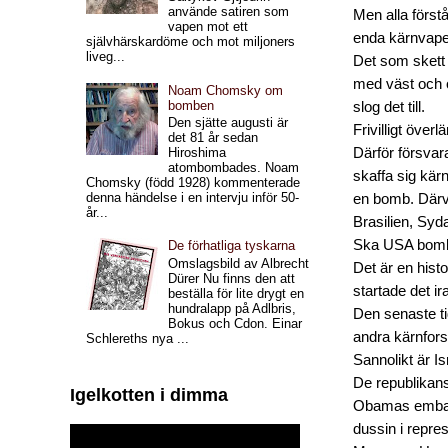
använde satiren som
Men alla förstå
vapen mot ett
enda kärnvape
självhärskardöme och mot miljoners
liveg...
Det som skett 
med väst och ö
Noam Chomsky om
bomben
slog det till.
Den sjätte augusti är
Frivilligt öve
det 81 år sedan
Därför försvara
Hiroshima
atombombades. Noam
skaffa sig kär
Chomsky (född 1928) kommenterade
denna händelse i en intervju inför 50-
en bomb. Därvi
år...
Brasilien, Syd
Ska USA bomb
De förhatliga tyskarna
Omslagsbild av Albrecht
Det är en hist
Dürer Nu finns den att
startade det i
beställa för lite drygt en
hundralapp på Adlbris,
Den senaste ti
Bokus och Cdon. Einar
andra kärnforsk
Schlereths nya ...
Sannolikt är Is
De republikans
Igelkotten i dimma
Obamas embarg
dussin i repre