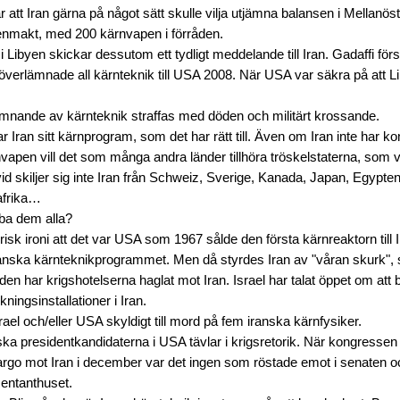
r att Iran gärna på något sätt skulle vilja utjämna balansen i Mellanöste
nmakt, med 200 kärnvapen i förråden.
i Libyen skickar dessutom ett tydligt meddelande till Iran. Gadaffi fö
verlämnade all kärnteknik till USA 2008. När USA var säkra på att L
rlämnande av kärnteknik straffas med döden och militärt krossande.
r Iran sitt kärnprogram, som det har rätt till. Även om Iran inte har ko
nvapen vill det som många andra länder tillhöra tröskelstaterna, som
d skiljer sig inte Iran från Schweiz, Sverige, Kanada, Japan, Egypten
afrika…
a dem alla?
orisk ironi att det var USA som 1967 sålde den första kärnreaktorn till
ranska kärnteknikprogrammet. Men då styrdes Iran av "våran skurk",
den har krigshotelserna haglat mot Iran. Israel har talat öppet om a
ningsinstallationer i Iran.
rael och/eller USA skyldigt till mord på fem iranska kärnfysiker.
ka presidentkandidaterna i USA tävlar i krigsretorik. När kongresse
o mot Iran i december var det ingen som röstade emot i senaten och
sentanthuset.