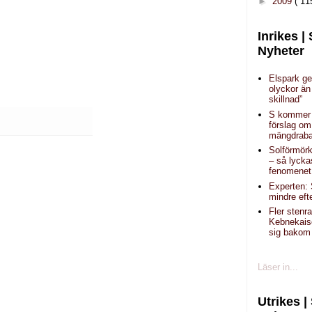
►
2009
( 11
Inrikes |
Nyheter
Elspark ge
olyckor än
skillnad”
S kommer
förslag om
mängdraba
Solförmörk
– så lycka
fenomenet
Experten: 
mindre eft
Fler stenr
Kebnekais
sig bakom 
Läser in...
Utrikes |