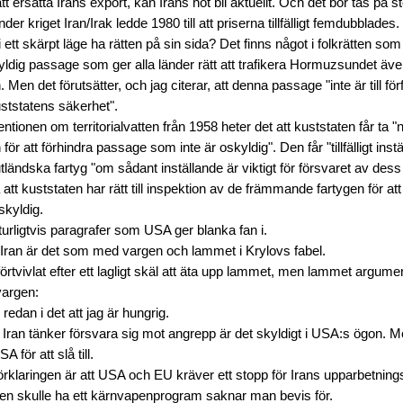
att ersätta Irans export, kan Irans hot bli aktuellt. Och det bör tas på s
der kriget Iran/Irak ledde 1980 till att priserna tillfälligt femdubblades.
i ett skärpt läge ha rätten på sin sida? Det finns något i folkrätten so
ldig passage som ger alla länder rätt att trafikera Hormuzsundet äve
en. Men det förutsätter, och jag citerar, att denna passage "inte är till fö
ststatens säkerhet".
ionen om territorialvatten från 1958 heter det att kuststaten får ta "n
n för att förhindra passage som inte är oskyldig". Den får "tillfälligt ins
ländska fartyg "om sådant inställande är viktigt för försvaret av dess
tt kuststaten har rätt till inspektion av de främmande fartygen för att 
skyldig.
aturligtvis paragrafer som USA ger blanka fan i.
ran är det som med vargen och lammet i Krylovs fabel.
rtvivlat efter ett lagligt skäl att äta upp lammet, men lammet argumen
 vargen:
 redan i det att jag är hungrig.
t Iran tänker försvara sig mot angrepp är det skyldigt i USA:s ögon. Me
 för att slå till.
 förklaringen är att USA och EU kräver ett stopp för Irans upparbetnin
igen skulle ha ett kärnvapenprogram saknar man bevis för.