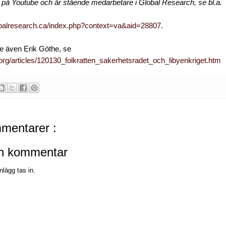
på Youtube och är stående medarbetare i Global Research, se bl.a.
obalresearch.ca/index.php?context=va&aid=28807
.
e även Erik Göthe, se
r.org/articles/120130_folkratten_sakerhetsradet_och_libyenkriget.htm
mentarer :
en kommentar
nlägg tas in.