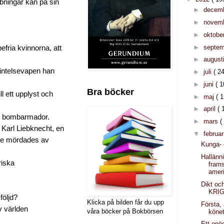
bningar kan på sin
►
decem
►
novem
►
oktobe
►
septe
fria kvinnorna, att
►
august
rintelsevapen han
►
juli
( 24
►
juni
( 1
Bra böcker
ll ett upplyst och
►
maj
( 1
►
april
( 
as bombarmador.
►
mars
(
 Karl Liebknecht, en
▼
februar
are mördades av
Kunga- 
Hallänni
riska
fram
amer
Dikt oc
KRI
följd?
Klicka på bilden får du upp
Första, 
v världen
våra böcker på Bokbörsen
könet
Ett onöd