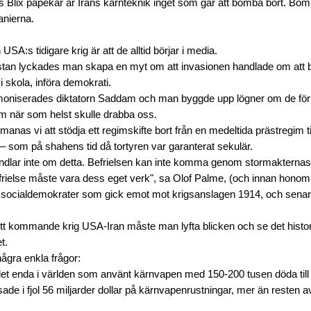
Blix påpekar är Irans kärnteknik inget som går att bomba bort. Bom
anierna.
USA:s tidigare krig är att de alltid börjar i media.
nistan lyckades man skapa en myt om att invasionen handlade om att be
i skola, införa demokrati.
 demoniserades diktatorn Saddam och man byggde upp lögner om de fö
m när som helst skulle drabba oss.
ppmanas vi att stödja ett regimskifte bort från en medeltida prästregim ti
– som på shahens tid då tortyren var garanterat sekulär.
ndlar inte om detta. Befrielsen kan inte komma genom stormaktern
efrielse måste vara dess eget verk", sa Olof Palme, (och innan honom
a socialdemokrater som gick emot mot krigsanslagen 1914, och sen
 ett kommande krig USA-Iran måste man lyfta blicken och se det histo
t.
 några enkla frågor:
 det enda i världen som använt kärnvapen med 150-200 tusen döda till 
sade i fjol 56 miljarder dollar på kärnvapenrustningar, mer än resten a