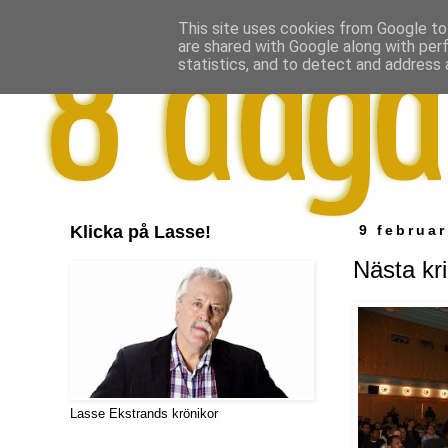
This site uses cookies from Google to 
are shared with Google along with per
statistics, and to detect and address 
Klicka på Lasse!
9 februar
Nästa kri
Lasse Ekstrands krönikor