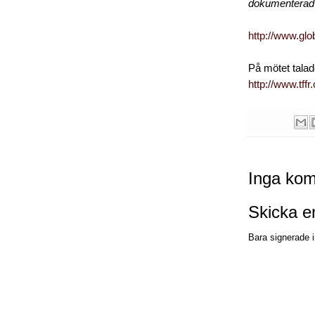
dokumenterad 
http://www.gl
På mötet talad
http://www.tff
Inga kom
Skicka 
Bara signerade i