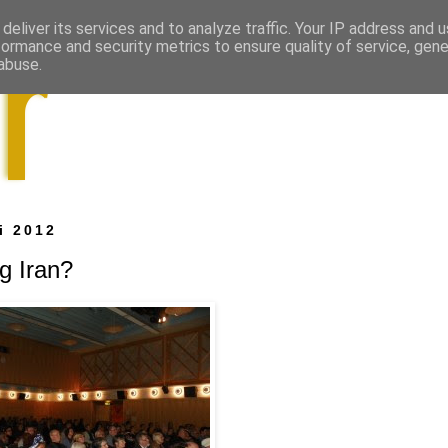
deliver its services and to analyze traffic. Your IP address and 
formance and security metrics to ensure quality of service, gen
abuse.
i 2012
g Iran?