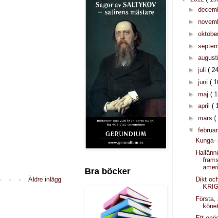
►
decem
►
novem
►
oktobe
►
septe
►
august
►
juli
( 24
►
juni
( 1
►
maj
( 1
►
april
( 
►
mars
(
▼
februar
Kunga- 
Hallänni
fram
amer
Bra böcker
Dikt oc
Äldre inlägg
KRI
Första, 
könet
Ett onöd