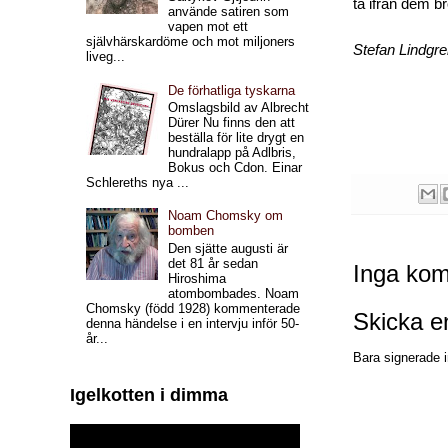
ta ifrån dem b
använde satiren som
vapen mot ett
självhärskardöme och mot miljoners
Stefan Lindgr
liveg...
De förhatliga tyskarna
Omslagsbild av Albrecht
Dürer Nu finns den att
beställa för lite drygt en
hundralapp på Adlbris,
Bokus och Cdon. Einar
Schlereths nya ...
Noam Chomsky om
bomben
Den sjätte augusti är
det 81 år sedan
Inga kom
Hiroshima
atombombades. Noam
Chomsky (född 1928) kommenterade
Skicka 
denna händelse i en intervju inför 50-
år...
Bara signerade i
Igelkotten i dimma