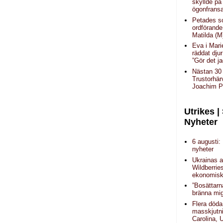
skyllde på
ögonfrans
Petades 
ordförande
Matilda (M
Eva i Mari
räddat djur
”Gör det j
Nästan 30 
Trustorhär
Joachim P
Utrikes |
Nyheter
6 augusti:
nyheter
Ukrainas a
Wildberrie
ekonomisk 
”Bosättarn
bränna mig
Flera döda
masskjutni
Carolina,