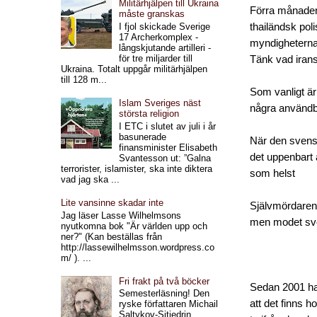
Militärhjälpen till Ukraina
Förra månaden 
måste granskas
thailändsk pol
I fjol skickade Sverige
17 Archerkomplex -
myndigheterna t
långskjutande artilleri -
för tre miljarder till
Tänk vad irans
Ukraina. Totalt uppgår militärhjälpen
till 128 m...
Som vanligt är
Islam Sveriges näst
några användb
största religion
I ETC i slutet av juli i år
basunerade
När den svensk
finansminister Elisabeth
det uppenbart 
Svantesson ut: ”Galna
terrorister, islamister, ska inte diktera
som helst
vad jag ska ...
Lite vansinne skadar inte
Självmördaren 
Jag läser Lasse Wilhelmsons
men modet svek
nyutkomna bok "Är världen upp och
ner?" (Kan beställas från
http://lassewilhelmsson.wordpress.co
m/ ). ...
Fri frakt på två böcker
Sedan 2001 har
Semesterläsning! Den
att det finns h
ryske författaren Michail
Saltykov-Sjtjedrin