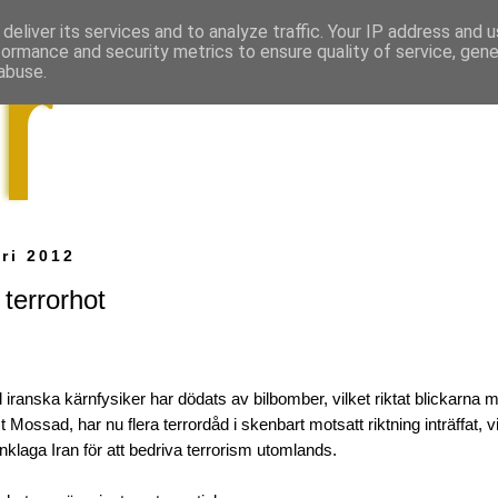
deliver its services and to analyze traffic. Your IP address and 
formance and security metrics to ensure quality of service, gen
abuse.
ri 2012
terrorhot
 iranska kärnfysiker har dödats av bilbomber, vilket riktat blickarna m
 Mossad, har nu flera terrordåd i skenbart motsatt riktning inträffat, vi
nklaga Iran för att bedriva terrorism utomlands.