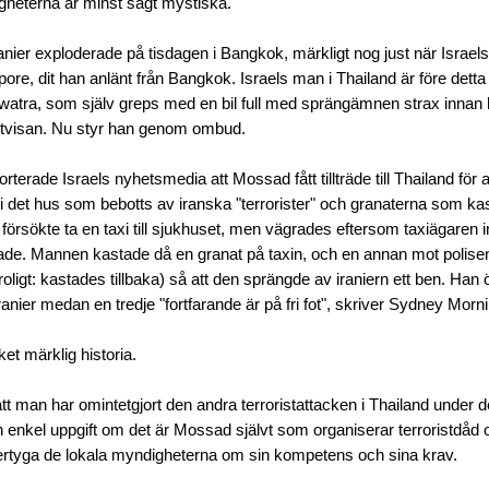
heterna är minst sagt mystiska.
anier exploderade på tisdagen i Bangkok, märkligt nog just när Israel
ore, dit han anlänt från Bangkok. Israels man i Thailand är före dett
atra, som själv greps med en bil full med sprängämnen strax innan 
ättvisan. Nu styr han genom ombud.
rterade Israels nyhetsmedia att Mossad fått tillträde till Thailand för 
i det hus som bebotts av iranska "terrorister" och granaterna som k
 försökte ta en taxi till sjukhuset, men vägrades eftersom taxiägaren in
ade. Mannen kastade då en granat på taxin, och en annan mot polis
troligt: kastades tillbaka) så att den sprängde av iraniern ett ben. Han
ranier medan en tredje "fortfarande är på fri fot", skriver Sydney Morn
et märklig historia.
att man har omintetgjort den andra terroristattacken i Thailand under 
enkel uppgift om det är Mossad självt som organiserar terroristdåd 
ertyga de lokala myndigheterna om sin kompetens och sina krav.