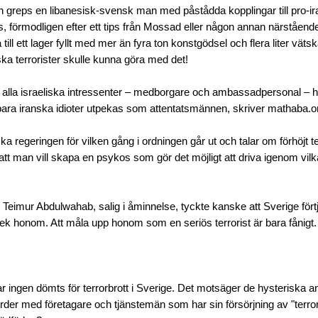
greps en libanesisk-svensk man med påstådda kopplingar till pro-ir
is, förmodligen efter ett tips från Mossad eller någon annan närståend
ill ett lager fyllt med mer än fyra ton konstgödsel och flera liter vä
ka terrorister skulle kunna göra med det!
 alla israeliska intressenter – medborgare och ambassadpersonal – 
ara iranska idioter utpekas som attentatsmännen, skriver mathaba.o
a regeringen för vilken gång i ordningen går ut och talar om förhöjt te
att man vill skapa en psykos som gör det möjligt att driva igenom vil
Teimur Abdulwahab, salig i åminnelse, tyckte kanske att Sverige förtj
 honom. Att måla upp honom som en seriös terrorist är bara fånigt.
 ingen dömts för terrorbrott i Sverige. Det motsäger de hysteriska a
order med företagare och tjänstemän som har sin försörjning av "terrorho