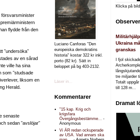
Klicka på bil
s försvarsminister
Observer
a premiärministern
han flydde från den
Militärhjälp
Ukraina må
Luciano Canforas "Den
granskas
europeiska demokratins
att "undersöka"
historia" kostar 322 kr inkl.
astades av en sårad
I fjol skicka
porto (82 kr). Sätt in
Archerkomple
te ville ha sina
beloppet på bg 403-2132.
långskjutande a
en som "studsade
tre miljarder t
 överlever, liksom en
Läser in...
Totalt uppgår 
ing Herald.
till 128 m...
Kommentarer
Dramat l
"15 kap. Krig och
krigsfara
de senaste
Övergångsbestämme...
-
och sedan "avslöjar"
Anonymous
Vi ÄR redan ockuperade
av USA. Vad annars ska
man ...
- Agneta Norberg