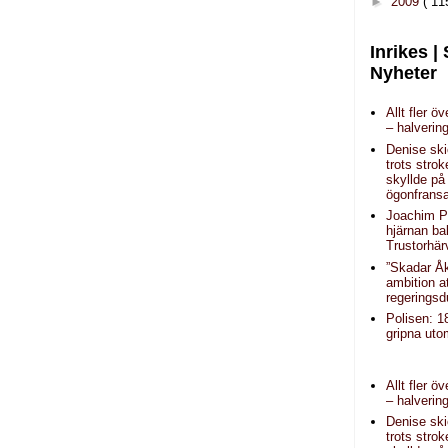
►
2009
( 11
Inrikes |
Nyheter
Allt fler ö
– halverin
Denise sk
trots strok
skyllde på
ögonfrans
Joachim P
hjärnan b
Trustorhär
”Skadar Å
ambition a
regeringsd
Polisen: 1
gripna uto
Allt fler ö
– halverin
Denise sk
trots strok