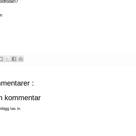
rödfödan?
en
mentarer :
en kommentar
nlägg tas in.