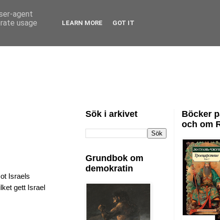
user-agent
erate usage
LEARN MORE
GOT IT
Sök i arkivet
Böcker p
och om 
Grundbok om
demokratin
ot Israels
lket gett Israel