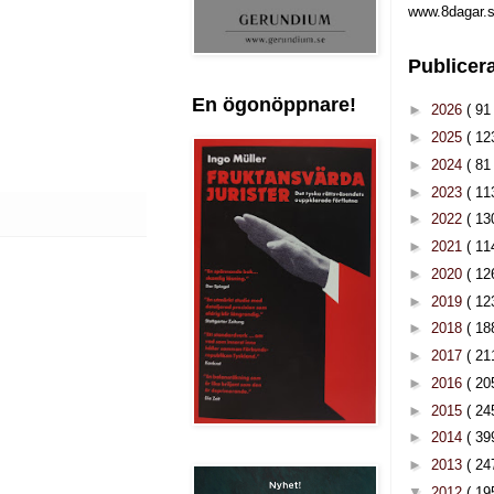
www.8dagar.s
Publicer
En ögonöppnare!
►
2026
( 91 
►
2025
( 12
►
2024
( 81 
►
2023
( 11
►
2022
( 13
►
2021
( 11
►
2020
( 12
►
2019
( 12
►
2018
( 18
►
2017
( 21
►
2016
( 20
►
2015
( 24
►
2014
( 39
►
2013
( 24
▼
2012
( 19