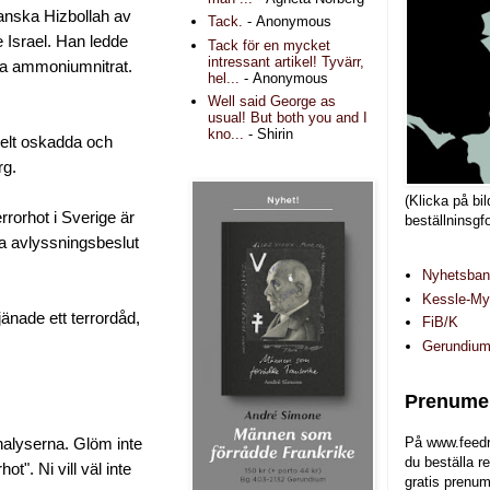
anska Hizbollah av
Tack.
- Anonymous
e Israel. Han ledde
Tack för en mycket
intressant artikel! Tyvärr,
tska ammoniumnitrat.
hel...
- Anonymous
Well said George as
usual! But both you and I
kno...
- Shirin
helt oskadda och
rg.
(Klicka på bil
rrorhot i Sverige är
beställninsgf
ka avlyssningsbeslut
Nyhetsba
Kessle-Myr
änade ett terrordåd,
FiB/K
Gerundiu
Prenumer
På www.feedr
nalyserna. Glöm inte
du beställa r
t". Ni vill väl inte
gratis prenum