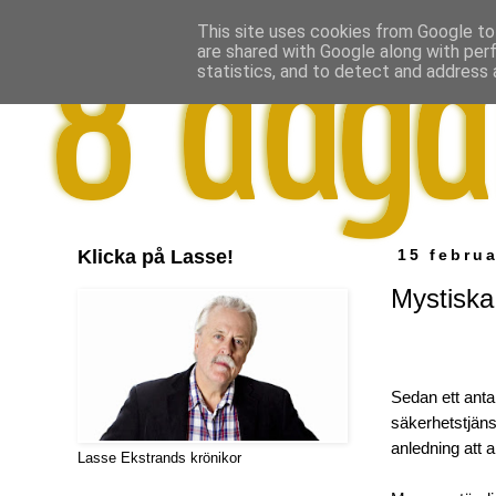
This site uses cookies from Google to 
are shared with Google along with per
statistics, and to detect and address 
Klicka på Lasse!
15 februa
Mystiska 
Sedan ett antal
säkerhetstjänst
anledning att a
Lasse Ekstrands krönikor