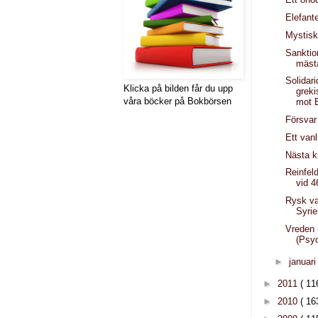
Elefant
Mystisk
Sanktio
mäst
Solidar
Klicka på bilden får du upp
greki
våra böcker på Bokbörsen
mot E
Försvar
Ett vanl
Nästa k
Reinfel
vid 4
Rysk va
Syri
Vreden
(Psy
►
januar
►
2011
( 11
►
2010
( 16