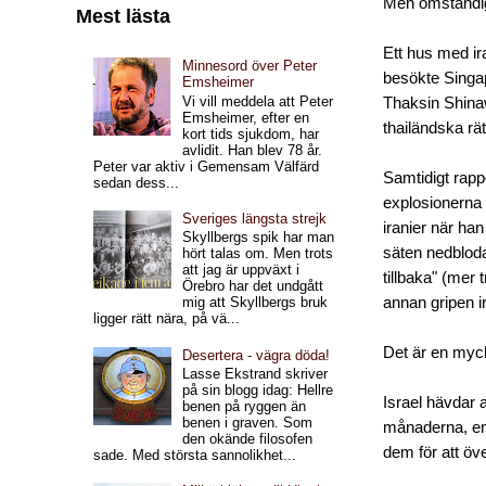
Men omständig
Mest lästa
Ett hus med ir
Minnesord över Peter
besökte Singap
Emsheimer
Vi vill meddela att Peter
Thaksin Shinaw
Emsheimer, efter en
thailändska r
kort tids sjukdom, har
avlidit. Han blev 78 år.
Peter var aktiv i Gemensam Välfärd
Samtidigt rappo
sedan dess...
explosionerna 
Sveriges längsta strejk
iranier när han
Skyllbergs spik har man
säten nedblod
hört talas om. Men trots
att jag är uppväxt i
tillbaka" (mer 
Örebro har det undgått
annan gripen i
mig att Skyllbergs bruk
ligger rätt nära, på vä...
Det är en myck
Desertera - vägra döda!
Lasse Ekstrand skriver
på sin blogg idag: Hellre
Israel hävdar 
benen på ryggen än
benen i graven. Som
månaderna, en 
den okände filosofen
dem för att öv
sade. Med största sannolikhet...