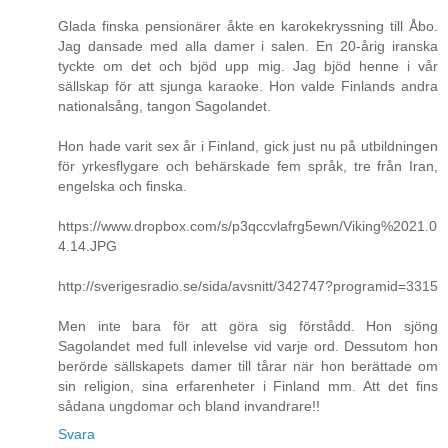
Glada finska pensionärer åkte en karokekryssning till Åbo.
Jag dansade med alla damer i salen. En 20-årig iranska
tyckte om det och bjöd upp mig. Jag bjöd henne i vår
sällskap för att sjunga karaoke. Hon valde Finlands andra
nationalsång, tangon Sagolandet.
Hon hade varit sex år i Finland, gick just nu på utbildningen
för yrkesflygare och behärskade fem språk, tre från Iran,
engelska och finska.
https://www.dropbox.com/s/p3qccvlafrg5ewn/Viking%2021.0
4.14.JPG
http://sverigesradio.se/sida/avsnitt/342747?programid=3315
Men inte bara för att göra sig förstådd. Hon sjöng
Sagolandet med full inlevelse vid varje ord. Dessutom hon
berörde sällskapets damer till tårar när hon berättade om
sin religion, sina erfarenheter i Finland mm. Att det fins
sådana ungdomar och bland invandrare!!
Svara