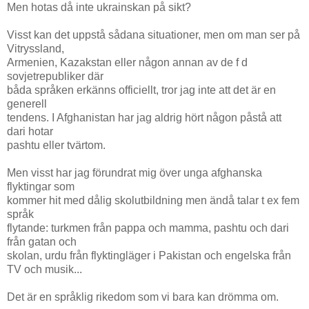
Men hotas då inte ukrainskan på sikt?
Visst kan det uppstå sådana situationer, men om man ser på
Vitryssland,
Armenien, Kazakstan eller någon annan av de f d
sovjetrepubliker där
båda språken erkänns officiellt, tror jag inte att det är en
generell
tendens. I Afghanistan har jag aldrig hört någon påstå att
dari hotar
pashtu eller tvärtom.
Men visst har jag förundrat mig över unga afghanska
flyktingar som
kommer hit med dålig skolutbildning men ändå talar t ex fem
språk
flytande: turkmen från pappa och mamma, pashtu och dari
från gatan och
skolan, urdu från flyktingläger i Pakistan och engelska från
TV och musik...
Det är en språklig rikedom som vi bara kan drömma om.