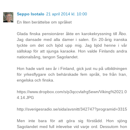
Seppo Isotalo
21 april 2014 kl. 10:00
En liten berättelse om språket
Glada finska pensionärer åkte en karokekryssning till Åbo.
Jag dansade med alla damer i salen. En 20-årig iranska
tyckte om det och bjöd upp mig. Jag bjöd henne i vår
sällskap för att sjunga karaoke. Hon valde Finlands andra
nationalsång, tangon Sagolandet.
Hon hade varit sex år i Finland, gick just nu på utbildningen
för yrkesflygare och behärskade fem språk, tre från Iran,
engelska och finska.
https://www.dropbox.com/s/p3qccvlafrg5ewn/Viking%2021.0
4.14.JPG
http://sverigesradio.se/sida/avsnitt/342747?programid=3315
Men inte bara för att göra sig förstådd. Hon sjöng
Sagolandet med full inlevelse vid varje ord. Dessutom hon