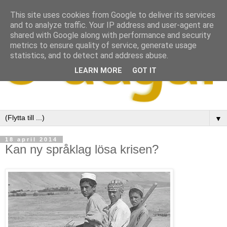
This site uses cookies from Google to deliver its services
and to analyze traffic. Your IP address and user-agent are
shared with Google along with performance and security
metrics to ensure quality of service, generate usage
statistics, and to detect and address abuse.
LEARN MORE
GOT IT
▼
18 april 2014
Kan ny språklag lösa krisen?