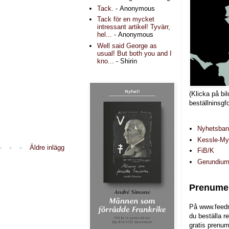
Tack.
- Anonymous
Tack för en mycket
intressant artikel! Tyvärr,
hel...
- Anonymous
Well said George as
usual! But both you and I
kno...
- Shirin
(Klicka på bil
beställninsgf
Nyhetsba
Kessle-Myr
Äldre inlägg
FiB/K
Gerundiu
Prenumer
På www.feedr
du beställa r
gratis prenum