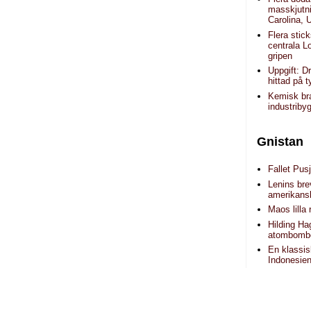
masskjutni
Carolina,
Flera stic
centrala L
gripen
Uppgift: 
hittad på t
Kemisk bra
industriby
Gnistan
Fallet Pusj
Lenins brev
amerikans
Maos lilla 
Hilding H
atombomb
En klassis
Indonesie