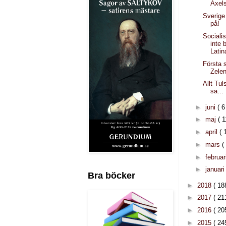
Axel
Sverige
på!
Sociali
inte 
Lati
Första 
Zelen
Allt Tu
sa...
►
juni
( 6
►
maj
( 1
►
april
( 
►
mars
(
►
februar
►
januar
Bra böcker
►
2018
( 18
►
2017
( 21
►
2016
( 20
►
2015
( 24