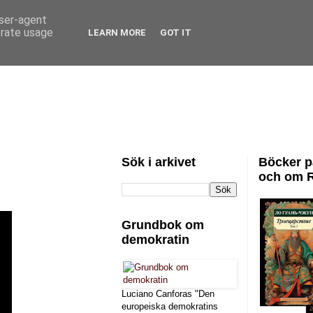
user-agent
erate usage
LEARN MORE
GOT IT
Sök i arkivet
Böcker p
och om 
Grundbok om
demokratin
Luciano Canforas "Den
europeiska demokratins