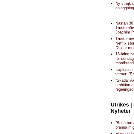
Ny strejk u
anläggning
Nästan 30 
Trustorhär
Joachim P
Trustor-av
Netflix sto
”Gullar med
18-åring b
för sönda
mordbrand 
Explosion
vittnet: ”
”Skadar Å
ambition a
regeringsd
Utrikes |
Nyheter
”Bosättarn
bränna mig
Flera döda