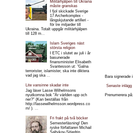
Militärhjälpen till Ukraina
måste granskas
I fjol skickade Sverige
17 Archerkomplex -
långskjutande artilleri -
för tre miljarder till
Ukraina. Totalt uppgår militärhjälpen
till 128 m...
Islam Sveriges näst
största religion
I ETC i slutet av juli i år
basunerade
finansminister Elisabeth
Svantesson ut: ”Galna
terrorister, islamister, ska inte diktera
vad jag ska ...
Bara signerade i
Lite vansinne skadar inte
Senaste inlägg
Jag läser Lasse Wilhelmsons
nyutkomna bok "Är världen upp och
Prenumerera på
ner?" (Kan beställas från
http://lassewilhelmsson.wordpress.co
m/ ). ...
Fri frakt på två böcker
Semesterläsning! Den
ryske författaren Michail
Saltykov-Sjtjedrin