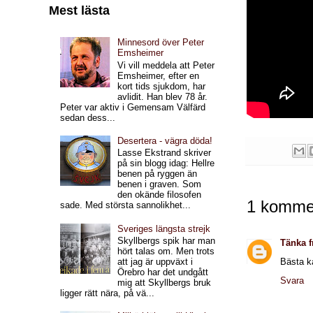
Mest lästa
Minnesord över Peter
Emsheimer
Vi vill meddela att Peter
Emsheimer, efter en
kort tids sjukdom, har
avlidit. Han blev 78 år.
Peter var aktiv i Gemensam Välfärd
sedan dess...
Desertera - vägra döda!
Lasse Ekstrand skriver
på sin blogg idag: Hellre
benen på ryggen än
benen i graven. Som
den okände filosofen
1 kommen
sade. Med största sannolikhet...
Sveriges längsta strejk
Skyllbergs spik har man
Tänka fr
hört talas om. Men trots
att jag är uppväxt i
Bästa ka
Örebro har det undgått
Svara
mig att Skyllbergs bruk
ligger rätt nära, på vä...