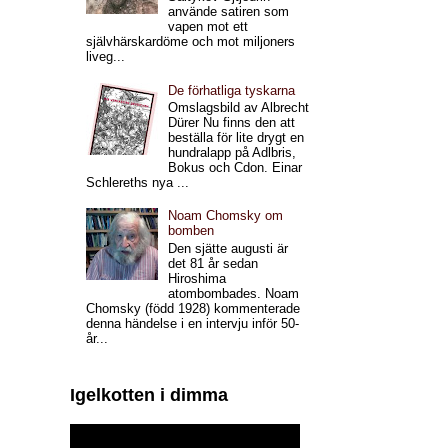
använde satiren som
vapen mot ett
självhärskardöme och mot miljoners
liveg...
De förhatliga tyskarna
Omslagsbild av Albrecht
Dürer Nu finns den att
beställa för lite drygt en
hundralapp på Adlbris,
Bokus och Cdon. Einar
Schlereths nya ...
Noam Chomsky om
bomben
Den sjätte augusti är
det 81 år sedan
Hiroshima
atombombades. Noam
Chomsky (född 1928) kommenterade
denna händelse i en intervju inför 50-
år...
Igelkotten i dimma