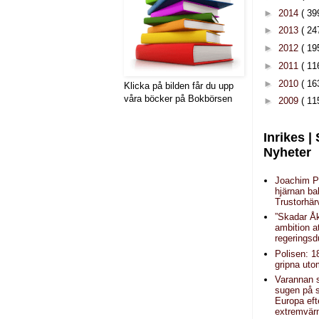
►
2014
( 39
►
2013
( 24
►
2012
( 19
►
2011
( 11
►
2010
( 16
Klicka på bilden får du upp
våra böcker på Bokbörsen
►
2009
( 11
Inrikes |
Nyheter
Joachim P
hjärnan b
Trustorhär
”Skadar Å
ambition a
regeringsd
Polisen: 1
gripna uto
Varannan 
sugen på 
Europa eft
extremvä