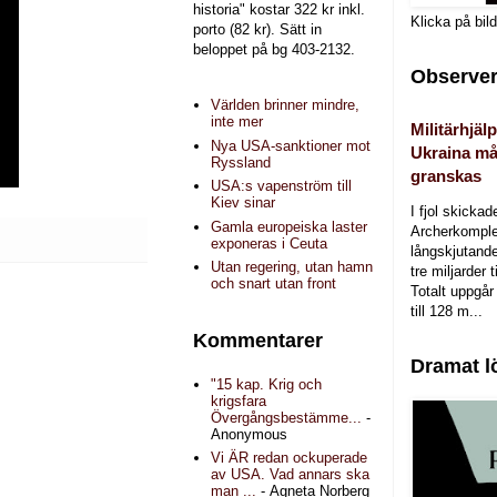
historia" kostar 322 kr inkl.
Klicka på bil
porto (82 kr). Sätt in
beloppet på bg 403-2132.
Observer
Världen brinner mindre,
inte mer
Militärhjälp
Nya USA-sanktioner mot
Ukraina må
Ryssland
granskas
USA:s vapenström till
Kiev sinar
I fjol skicka
Gamla europeiska laster
Archerkomple
exponeras i Ceuta
långskjutande a
Utan regering, utan hamn
tre miljarder t
och snart utan front
Totalt uppgår 
till 128 m...
Kommentarer
Dramat l
"15 kap. Krig och
krigsfara
Övergångsbestämme...
-
Anonymous
Vi ÄR redan ockuperade
av USA. Vad annars ska
man ...
- Agneta Norberg