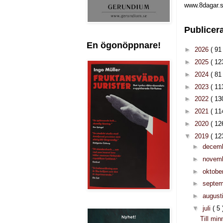
www.8dagar.s
Publicer
En ögonöppnare!
►
2026
( 91 
►
2025
( 12
►
2024
( 81 
►
2023
( 11
►
2022
( 13
►
2021
( 11
►
2020
( 12
▼
2019
( 12
►
decem
►
novem
►
oktobe
►
septe
►
august
▼
juli
( 5 
Till min