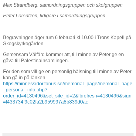
Max Strandberg, samordningsgruppen och skolgruppen
Peter Lorentzon, tidigare i samordningsgruppen
Begravningen äger rum 6 februari kl 10.00 i Trons Kapell på
Skogskyrkogården.
Gemensam Välfärd kommer att, till minne av Peter ge en
gåva till Palestinainsamlingen.
För den som vill ge en personlig hälsning till minne av Peter
kan gå in på länken
https://minnessidor.fonus.se/memorial_page/memorial_page
_personal_info.php?
order_id=4130496&set_site_id=2&fbrefresh=4130496&sign
=f433734f9c02fa2b959997a8b839d0ac