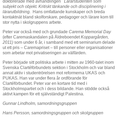
doktorerade med avhandlingen
Lärarstudenten som
subjekt och objekt. Kritiskt tänkande och
disciplinering i
lärarutbildning.
Hans omfattande kunskaper och breda
kontaktnät bland skolforskare, pedagoger och lärare kom till
stor nytta i skolgruppens arbete.
Peter var också med och grundade
Carema Memorial Day
(efter Caremaskandalen på Äldreboendet
Koppargården,
2011)
som under 6 år, i samband med ett seminarium delade
ut ett pris – Caremapriset – till personer eller organisationer
som arbetar mot privatiseringen av välfärden.
Peter började sitt politiska arbete i mitten av 1960-talet inom
Svenska Clartéförbundets sektion i Stockholm och var bland
annat aktiv i studentrörelsen mot reformerna UKAS och
PUKAS. Han var under flera år ordförande för
Clartéförbundet. Peter var en kortare tid med i
Stockholmspartiet och i dess bildande. Han stödde också
aktivt kampen för ett självständigt Palestina.
Gunnar Lindholm, samordningsgruppen
Hans Persson, samordningsgruppen och skolgruppen