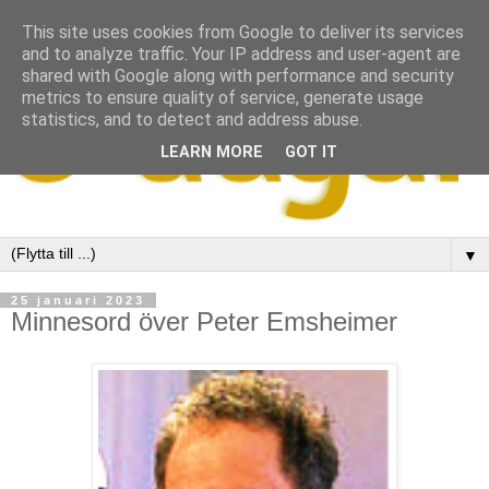
This site uses cookies from Google to deliver its services
and to analyze traffic. Your IP address and user-agent are
shared with Google along with performance and security
metrics to ensure quality of service, generate usage
statistics, and to detect and address abuse.
LEARN MORE
GOT IT
▼
25 januari 2023
Minnesord över Peter Emsheimer