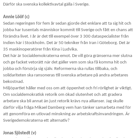
Därför ska svenska kollektivavtal gälla i Sverige.
Annie Lööf (c)
Sedan regeringen för fem år sedan gjorde det enklare att ta sig hit och
jobba har tusentals människor kommit till Sverige och fått en chans att
förändra livet. I år är det till exempel över 3 300 dataspecialister från
Indien här i Stockholm. Det är 50 tekniker från Iran i Göteborg. Det är
35 maskinoperatörer från Kina i Ludvika.
Det här är Socialdemokraterna emot. De vill göra gränserna mer slutna
och ge facket vetorätt när det gäller vem som ska få komma hit och
jobba och försörja sig själv. Reformerna ska rullas tillbaka, och
solidariteten ska ransoneras till svenska arbetare på andra arbetares
bekostnad.
Miljöpartiet håller med oss om att öppenhet och fri rörlighet är viktigt.
Om socialdemokratisk retorik om ökad slutenhet och att gradera
arbetare ska bli annat än just retorik krävs nya allianser. Jag skulle
därför vilja fråga Mikael Damberg vem han tänker samarbeta med för
att genomföra en utlovad minskning av arbetskraftsinvandringen. Är
Sverigedemokraterna ett alternativ?
Jonas Sjöstedt (v)