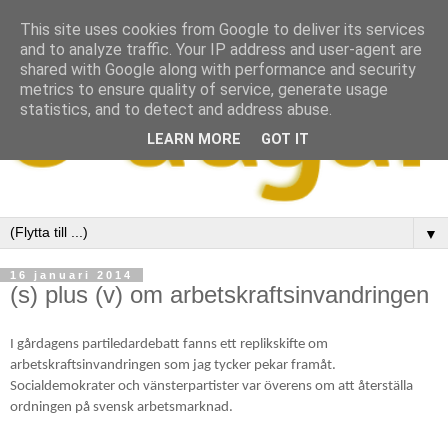
This site uses cookies from Google to deliver its services
and to analyze traffic. Your IP address and user-agent are
shared with Google along with performance and security
metrics to ensure quality of service, generate usage
statistics, and to detect and address abuse.
LEARN MORE
GOT IT
▼
16 januari 2014
(s) plus (v) om arbetskraftsinvandringen
I gårdagens partiledardebatt fanns ett replikskifte om
arbetskraftsinvandringen som jag tycker pekar framåt.
Socialdemokrater och vänsterpartister var överens om att återställa
ordningen på svensk arbetsmarknad.