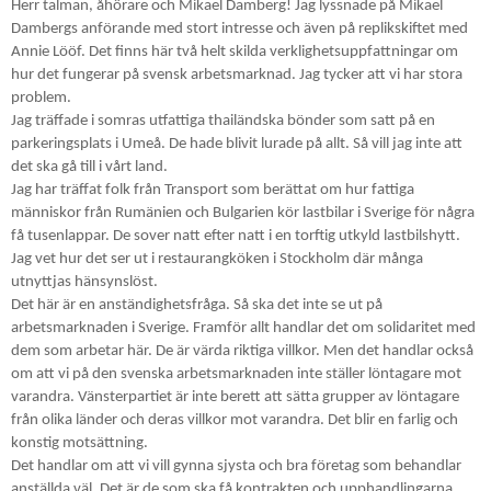
Herr talman, åhörare och Mikael Damberg! Jag lyssnade på Mikael
Dambergs anförande med stort intresse och även på replikskiftet med
Annie Lööf. Det finns här två helt skilda verklighetsuppfattningar om
hur det fungerar på svensk arbetsmarknad. Jag tycker att vi har stora
problem.
Jag träffade i somras utfattiga thailändska bönder som satt på en
parkeringsplats i Umeå. De hade blivit lurade på allt. Så vill jag inte att
det ska gå till i vårt land.
Jag har träffat folk från Transport som berättat om hur fattiga
människor från Rumänien och Bulgarien kör lastbilar i Sverige för några
få tusenlappar. De sover natt efter natt i en torftig utkyld lastbilshytt.
Jag vet hur det ser ut i restaurangköken i Stockholm där många
utnyttjas hänsynslöst.
Det här är en anständighetsfråga. Så ska det inte se ut på
arbetsmarknaden i Sverige. Framför allt handlar det om solidaritet med
dem som arbetar här. De är värda riktiga villkor. Men det handlar också
om att vi på den svenska arbetsmarknaden inte ställer löntagare mot
varandra. Vänsterpartiet är inte berett att sätta grupper av löntagare
från olika länder och deras villkor mot varandra. Det blir en farlig och
konstig motsättning.
Det handlar om att vi vill gynna sjysta och bra företag som behandlar
anställda väl. Det är de som ska få kontrakten och upphandlingarna.