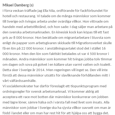
Mikael Damberg (s)
I förra veckan träffade jag Ella
Niia
, ordförande för fackförbundet för
hotell och restaurang. Vi talade om de många människor som kommer
till Sverige och tvingas arbeta under ovärdiga villkor. Hon vittnade om
handeln med arbetstillstånd, och hon sade: I dag säljer man arbetare på
den svenska arbetsmarknaden. En kinesisk kock kan köpas till ett fast
pris av 8 000 kronor. Hon berättade om migrantarbetare i
Stuvsta
som
enligt de papper som arbetsgivaren skickade till Migrationsverket skulle
få en lön på 22 000 kronor. I anställningsavtalet stod det i stället 16
000 kronor. Men den lön som faktiskt betalades ut var 4 500 kronor i
månaden. Andra människor som kommer hit tvingas jobba tolv timmar
om dagen och sova på golvet i en källare utan varmt vatten och toalett.
Detta sker i Sverige år 2014. Men regeringen vill inget se. Den vill inte
förstå att dessa människor utsätts för slavliknande förhållanden mitt i
vårt välfärdssamhälle.
Vi socialdemokrater har därför föreslagit ett tiopunktsprogram med
ordningsregler för svensk arbetsmarknad. Vi kommer aldrig att
acceptera ett race mot botten där människor konkurrerar om jobben
med lägre löner, sämre hälsa och i värsta fall med livet som insats. Alla
människor som jobbar i Sverige ska ha sjysta villkor oavsett om man är
född i landet eller om man har rest hit för att hjälpa oss att bygga det.