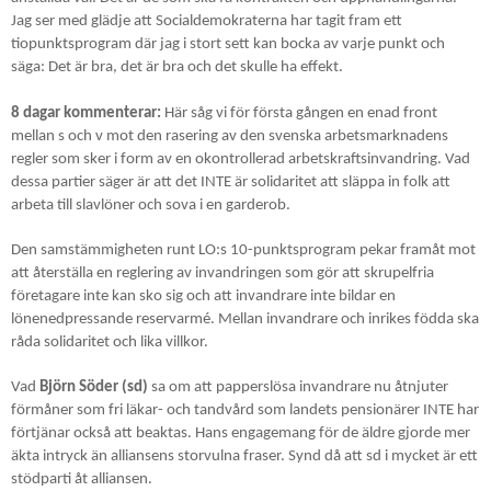
Jag ser med glädje att Socialdemokraterna har tagit fram ett
tiopunktsprogram där jag i stort sett kan bocka av varje punkt och
säga: Det är bra, det är bra och det skulle ha effekt.
8 dagar kommenterar:
Här såg vi för första gången en enad front
mellan s och v mot den rasering av den svenska arbetsmarknadens
regler som sker i form av en okontrollerad arbetskraftsinvandring. Vad
dessa partier säger är att det INTE är solidaritet att släppa in folk att
arbeta till slavlöner och sova i en garderob.
Den samstämmigheten runt LO:s 10-punktsprogram pekar framåt mot
att återställa en reglering av invandringen som gör att skrupelfria
företagare inte kan sko sig och att invandrare inte bildar en
lönenedpressande reservarmé. Mellan invandrare och inrikes födda ska
råda solidaritet och lika villkor.
Vad
Björn Söder (sd)
sa om att papperslösa invandrare nu åtnjuter
förmåner som fri läkar- och tandvård som landets pensionärer INTE har
förtjänar också att beaktas. Hans engagemang för de äldre gjorde mer
äkta intryck än alliansens storvulna fraser. Synd då att sd i mycket är ett
stödparti åt alliansen.