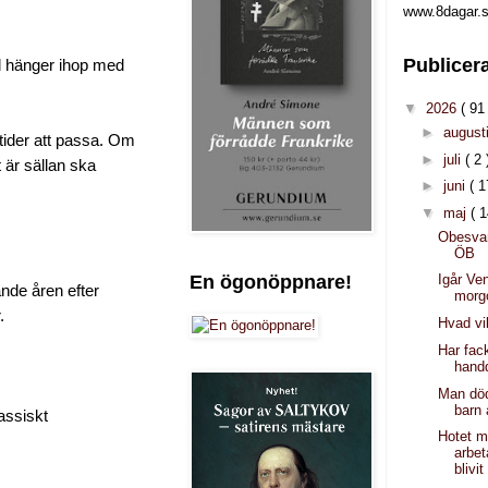
www.8dagar.s
Publicer
ill hänger ihop med
▼
2026
( 91 
►
august
 tider att passa. Om
►
juli
( 2 
t är sällan ska
►
juni
( 1
▼
maj
( 1
Obesvara
ÖB
En ögonöppnare!
Igår Ve
nande åren efter
morg
.
Hvad vi
Har fac
hand
Man död
barn
assiskt
Hotet m
arbet
blivit