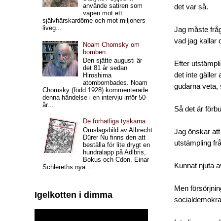
använde satiren som
det var så.
vapen mot ett
självhärskardöme och mot miljoners
liveg...
Jag måste fråga
vad jag kallar 
Noam Chomsky om
bomben
Den sjätte augusti är
Efter utstämpl
det 81 år sedan
det inte gäller
Hiroshima
atombombades. Noam
gudarna veta, 
Chomsky (född 1928) kommenterade
denna händelse i en intervju inför 50-
år...
Så det är förb
De förhatliga tyskarna
Omslagsbild av Albrecht
Jag önskar att 
Dürer Nu finns den att
utstämpling frå
beställa för lite drygt en
hundralapp på Adlbris,
Bokus och Cdon. Einar
Kunnat njuta av
Schlereths nya ...
Men försörjni
Igelkotten i dimma
socialdemokrati