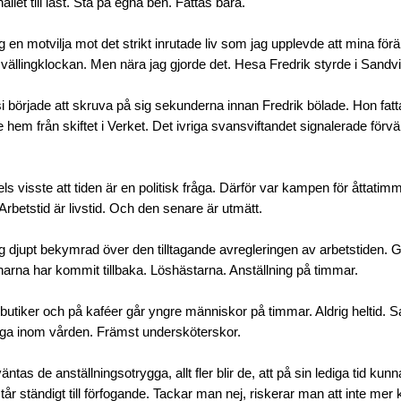
ället till last. Stå på egna ben. Fattas bara.
g en motvilja mot det strikt inrutade liv som jag upplevde att mina föräl
 vällingklockan. Men nära jag gjorde det. Hesa Fredrik styrde i Sandv
 började att skruva på sig sekunderna innan Fredrik bölade. Hon fatta
em från skiftet i Verket. Det ivriga svansviftandet signalerade för
s visste att tiden är en politisk fråga. Därför var kampen för åttatim
Arbetstid är livstid. Och den senare är utmätt.
 djupt bekymrad över den tilltagande avregleringen av arbetstiden. 
arna har kommit tillbaka. Löshästarna. Anställning på timmar.
butiker och på kaféer går yngre människor på timmar. Aldrig heltid. S
ga inom vården. Främst undersköterskor.
tas de anställningsotrygga, allt fler blir de, att på sin lediga tid kunn
tår ständigt till förfogande. Tackar man nej, riskerar man att inte me