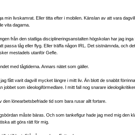
 min livskamrat. Eller titta efter i mobilen. Känslan av att vara dagv
de vita dagarna.
ingen från den statliga disciplineringsanstalten högskolan har jag inga
 att passa tåg eller flyg. Eller träffa någon IRL. Det sistnämnda, och de
sker mestadels utanför Gefle.
undet med tågtiderna. Annars nätet som gäller.
jag fått varit dagvill mycket längre i mitt liv. Än blott de snabbt förrin
n jobbet som ideologiförmedlare. I mitt fall nog snarare ideologikritiker
 den lönearbetsbefriade tid som bara rusar allt fortare.
ngsbördan måste bäras. Och som tankefigur hade jag med mig den kl
ska att göra rätt för mig.