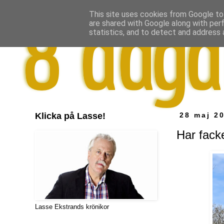
This site uses cookies from Google to 
are shared with Google along with per
statistics, and to detect and address 
Klicka på Lasse!
28 maj 2
Har fack
Lasse Ekstrands krönikor