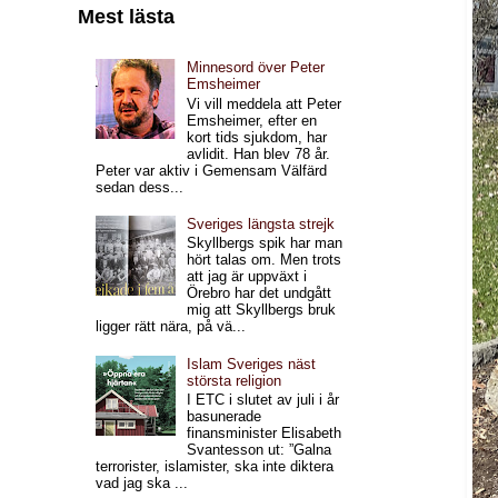
Mest lästa
Minnesord över Peter
Emsheimer
Vi vill meddela att Peter
Emsheimer, efter en
kort tids sjukdom, har
avlidit. Han blev 78 år.
Peter var aktiv i Gemensam Välfärd
sedan dess...
Sveriges längsta strejk
Skyllbergs spik har man
hört talas om. Men trots
att jag är uppväxt i
Örebro har det undgått
mig att Skyllbergs bruk
ligger rätt nära, på vä...
Islam Sveriges näst
största religion
I ETC i slutet av juli i år
basunerade
finansminister Elisabeth
Svantesson ut: ”Galna
terrorister, islamister, ska inte diktera
vad jag ska ...