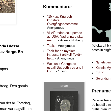
Kommentarer
"15 kap. Krig och
krigsfara
Övergångsbestämme...
-
Anonymous
Vi ÄR redan ockuperade
av USA. Vad annars ska
man ...
- Agneta Norberg
(Klicka på bil
Tack.
- Anonymous
oria i dessa
beställninsgf
Tack för en mycket
n av Norge. En
intressant artikel! Tyvärr,
hel...
- Anonymous
Nyhetsba
Well said George as
usual! But both you and I
Kessle-Myr
tapos
kno...
- Shirin
FiB/K
Gerundiu
 lördag. Den gamla
Prenumer
På www.feedr
ckan det är. Torsdag,
du beställa r
t man var dagvill, om
gratis prenum