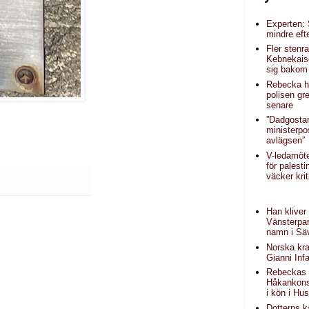
Experten: 
mindre eft
Fler stenr
Kebnekais
sig bakom 
Rebecka hi
polisen g
senare
”Dadgosta
ministerpo
avlägsen”
V-ledamöt
för palest
väcker krit
Han kliver
Vänsterpar
namn i Sä
Norska krav
Gianni Inf
Rebeckas 
Håkankonse
i kön i Hu
Dotterns k