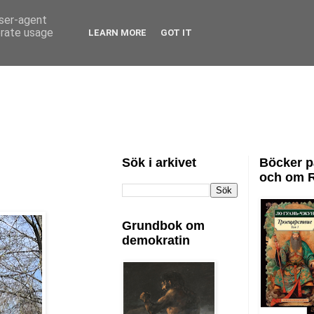
user-agent
erate usage
LEARN MORE
GOT IT
Sök i arkivet
Böcker p
och om 
Grundbok om
demokratin