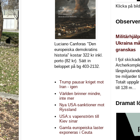
Klicka på bil
Observer
Militärhjälp
Ukraina må
Luciano Canforas "Den
granskas
europeiska demokratins
historia" kostar 322 kr inkl.
I fjol skicka
porto (82 kr). Sätt in
Archerkomple
beloppet på bg 403-2132.
långskjutande a
tre miljarder t
Totalt uppgår 
Trump pausar kriget mot
Iran - igen
till 128 m...
Världen brinner mindre,
inte mer
Dramat l
Nya USA-sanktioner mot
Ryssland
USA:s vapenström till
Kiev sinar
Gamla europeiska laster
exponeras i Ceuta