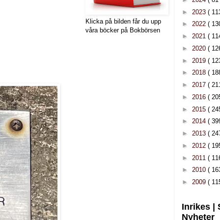
►
2023
( 11
Klicka på bilden får du upp
►
2022
( 13
våra böcker på Bokbörsen
►
2021
( 11
►
2020
( 12
►
2019
( 12
►
2018
( 18
►
2017
( 21
►
2016
( 20
►
2015
( 24
►
2014
( 39
►
2013
( 24
►
2012
( 19
►
2011
( 11
►
2010
( 16
►
2009
( 11
Inrikes |
Nyheter