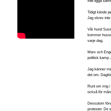
Inte ligga samh
Tidigt kände ja
Jag skrev inte
Vår hund Sussi
kommer husse h
varje dag.
Marx och Engel
politisk kamp. 
Jag känner mig
det om. Daglön
Runt om mig i 
också för mån
Dessutom förvän
protester. De s