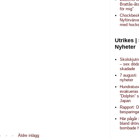
Brattås-åta
för mig”
Chockbesk
Nyförvärve
med hock
Utrikes |
Nyheter
Skolskjutn
– sex döda
skadade
7 augusti:
nyheter
Hundratus
evakueras 
”Dolphin” 
Japan
Rapport: 
besparinga
Här pågår 
bland drön
bombade 
Äldre inlägg