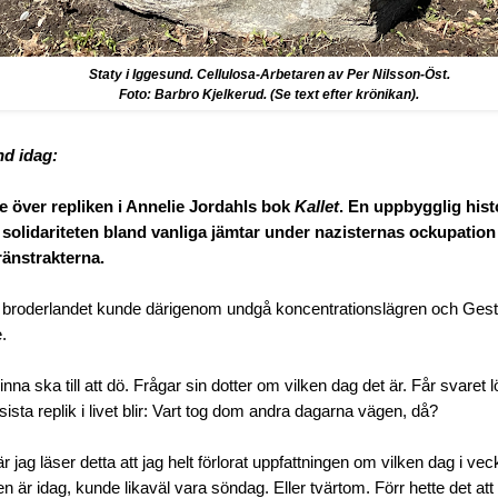
Staty i Iggesund. Cellulosa-Arbetaren av Per Nilsson-Öst.
Foto: Barbro Kjelkerud. (Se text efter krönikan).
nd idag:
 över repliken i Annelie Jordahls bok
Kallet
. En uppbygglig hist
 solidariteten bland vanliga jämtar under nazisternas ockupatio
gränstrakterna.
ån broderlandet kunde därigenom undgå koncentrationslägren och Ges
.
na ska till att dö. Frågar sin dotter om vilken dag det är. Får svaret
sista replik i livet blir: Vart tog dom andra dagarna vägen, då?
r jag läser detta att jag helt förlorat uppfattningen om vilken dag i ve
n är idag, kunde likaväl vara söndag. Eller tvärtom. Förr hette det at