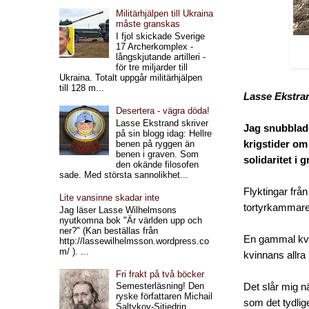
Militärhjälpen till Ukraina
måste granskas
I fjol skickade Sverige
17 Archerkomplex -
långskjutande artilleri -
för tre miljarder till
Ukraina. Totalt uppgår militärhjälpen
till 128 m...
Lasse Ekstra
Desertera - vägra döda!
Lasse Ekstrand skriver
Jag snubblade
på sin blogg idag: Hellre
benen på ryggen än
krigstider om
benen i graven. Som
solidaritet i 
den okände filosofen
sade. Med största sannolikhet...
Flyktingar fr
Lite vansinne skadar inte
tortyrkammare
Jag läser Lasse Wilhelmsons
nyutkomna bok "Är världen upp och
ner?" (Kan beställas från
En gammal kvin
http://lassewilhelmsson.wordpress.co
m/ ). ...
kvinnans allra 
Fri frakt på två böcker
Semesterläsning! Den
Det slår mig nä
ryske författaren Michail
som det tydlige
Saltykov-Sjtjedrin