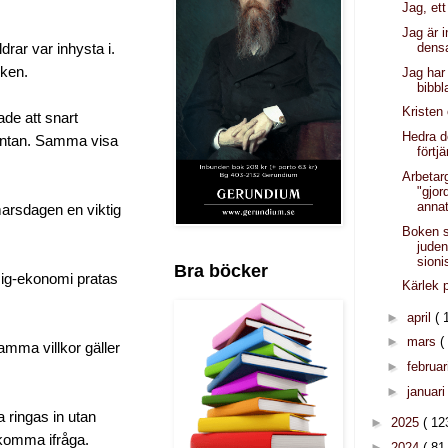
Jag, ett
Jag är i
den
drar var inhysta i.
iken.
Jag har
bibbl
Kristen 
de att snart
Hedra 
väntan. Samma visa
förtj
Arbetar
"gjor
anna
marsdagen en viktig
Boken s
jude
sion
Bra böcker
Gig-ekonomi pratas
Kärlek 
►
april
( 
►
mars
(
amma villkor gäller
►
februar
►
januar
a ringas in utan
►
2025
( 12
r komma ifråga.
►
2024
( 81 