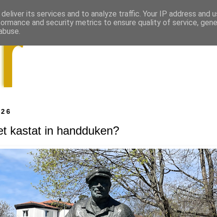
deliver its services and to analyze traffic. Your IP address and 
formance and security metrics to ensure quality of service, gen
abuse.
026
et kastat in handduken?