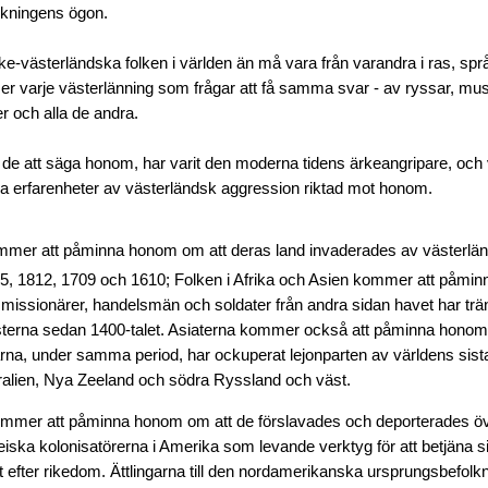
lkningens ögon.
ke-västerländska folken i världen än må vara från varandra i ras, språ
er varje västerlänning som frågar att få samma svar - av ryssar, mus
er och alla de andra.
de att säga honom, har varit den moderna tidens ärkeangripare, oc
na erfarenheter av västerländsk aggression riktad mot honom.
mer att påminna honom om att deras land invaderades av västerlä
15, 1812, 1709 och 1610; Folken i Afrika och Asien kommer att påmi
missionärer, handelsmän och soldater från andra sidan havet har träng
usterna sedan 1400-talet. Asiaterna kommer också att påminna honom
rna, under samma period, har ockuperat lejonparten av världens sista
ralien, Nya Zeeland och södra Ryssland och väst.
mmer att påminna honom om att de förslavades och deporterades över
eiska kolonisatörerna i Amerika som levande verktyg för att betjäna 
et efter rikedom. Ättlingarna till den nordamerikanska ursprungsbefol