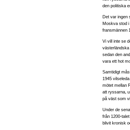
den politiska e
Det var ingen 
Moskva stod i
fransmännen 18
Vi vill inte se
västerländska f
sedan den and
vara ett hot m
Samtidigt måst
1945 vilseleda 
mötet mellan R
att ryssarna, 
på väst som vi
Under de senas
från 1200-talet
blivit kronisk