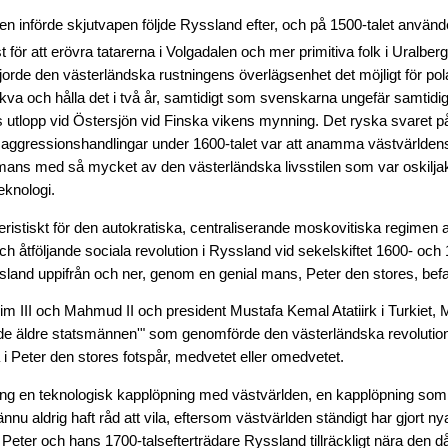
den införde skjutvapen följde Ryssland efter, och på 1500-talet anvä
 för att erövra tatarerna i Volgadalen och mer primitiva folk i Uralber
orde den västerländska rustningens överlägsenhet det möjligt för pol
a och hålla det i två år, samtidigt som svenskarna ungefär samtidi
 utlopp vid Östersjön vid Finska vikens mynning. Det ryska svaret 
aggressionshandlingar under 1600-talet var att anamma västvärldens 
mmans med så mycket av den västerländska livsstilen som var oskiljakt
eknologi.
eristiskt för den autokratiska, centraliserande moskovitiska regimen 
ch åtföljande sociala revolution i Ryssland vid sekelskiftet 1600- och
land uppifrån och ner, genom en genial mans, Peter den stores, befalln
im III och Mahmud II och president Mustafa Kemal Atatiirk i Turkiet,
de äldre statsmännen'" som genomförde den västerländska revolutio
lla i Peter den stores fotspår, medvetet eller omedvetet.
ång en teknologisk kapplöpning med västvärlden, en kapplöpning som 
nu aldrig haft råd att vila, eftersom västvärlden ständigt har gjort nya
Peter och hans 1700-talsefterträdare Ryssland tillräckligt nära den då