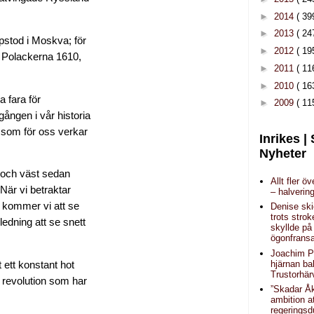
►
2014
( 39
►
2013
( 24
pstod i Moskva; för
►
2012
( 19
. Polackerna 1610,
►
2011
( 11
►
2010
( 16
a fara för
►
2009
( 11
gången i vår historia
 som för oss verkar
Inrikes |
Nyheter
d och väst sedan
Allt fler ö
 När vi betraktar
– halverin
, kommer vi att se
Denise sk
trots strok
ledning att se snett
skyllde på
ögonfrans
Joachim P
hjärnan b
 ett konstant hot
Trustorhär
k revolution som har
”Skadar Å
ambition a
regeringsd