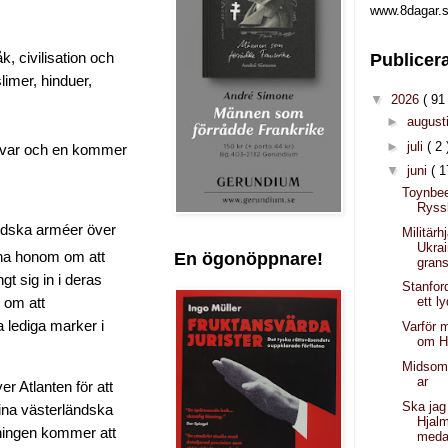
www.8dagar.s
Publicer
k, civilisation och
limer, hinduer,
▼
2026
( 91 
►
august
►
juli
( 2 
h var och en kommer
▼
juni
( 1
Toynbee
Ryss
ndska arméer över
Militärhj
Ukra
En ögonöppnare!
nna honom om att
gran
t sig in i deras
Stanfor
ett l
 om att
 lediga marker i
Varför 
om H
Midsom
ar
 Atlanten för att
Ska jag
sina västerländska
Hjalm
kningen kommer att
meda