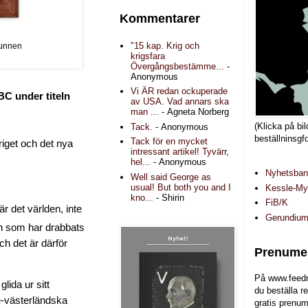
Kommentarer
"15 kap. Krig och
vunnen
krigsfara
Övergångsbestämme...
-
Anonymous
Vi ÄR redan ockuperade
BC under titeln
av USA. Vad annars ska
man ...
- Agneta Norberg
(Klicka på bil
Tack.
- Anonymous
beställninsgf
Tack för en mycket
riget och det nya
intressant artikel! Tyvärr,
hel...
- Anonymous
Nyhetsba
Well said George as
usual! But both you and I
Kessle-Myr
kno...
- Shirin
FiB/K
r det världen, inte
Gerundiu
den som har drabbats
ch det är därför
Prenumer
På www.feedr
lida ur sitt
du beställa r
e-västerländska
gratis prenum