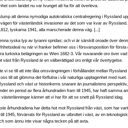
nhet som landet nu var tvunget att ha för att överleva.
slump att denna nymodiga autokratiska centralregering i Ryssland up
 vägen för västerländsk invasioner av det som var kvar av Ryssland
12, tyskarna 1941, alla marscherade denna väg. [...]
 denna ryska typ av tyranni spridas; och vi är särskilt oroade över denn
rihetsideal nu när vi franker befinner oss i försvarsposition för första 
ra turkiska belägringen av Wien 1682-3. Vår nuvarande oro över vad
ot väst från Ryssland är en välberättigad oro enligt vår övertygelse.
e vi se till att inte låta omsvängningen i förhållandet mellan Rysslan
oss till att glömma det förflutna i vår naturliga upptagenhet med nuet.
yssland och väst ur historikerns snarare än journalistens perspektiv
under en period av flera århundraden fram till 1945, har haft samma an
 västerlänningar känner att vi har för att se snett på Ryssland idag.
te århundradena har detta hot mot Ryssland från väst, som har varit
 till 1945, förvärrats för Ryssland av utbrottet
i väst, av en teknologis
 och som ännu inte visar några tecken på att avta.