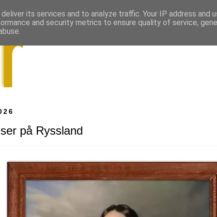
deliver its services and to analyze traffic. Your IP address and 
formance and security metrics to ensure quality of service, gen
abuse.
026
ser på Ryssland