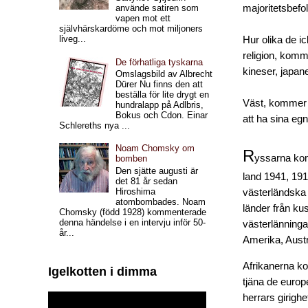
majoritetsbefo
använde satiren som
vapen mot ett
självhärskardöme och mot miljoners
liveg...
Hur olika de ic
religion, komm
De förhatliga tyskarna
kineser, japan
Omslagsbild av Albrecht
Dürer Nu finns den att
beställa för lite drygt en
Väst, kommer 
hundralapp på Adlbris,
Bokus och Cdon. Einar
att ha sina eg
Schlereths nya ...
Noam Chomsky om
R
yssarna kom
bomben
Den sjätte augusti är
land 1941, 19
det 81 år sedan
Hiroshima
västerländska 
atombombades. Noam
länder från k
Chomsky (född 1928) kommenterade
denna händelse i en intervju inför 50-
västerlänninga
år...
Amerika, Aust
Afrikanerna ko
Igelkotten i dimma
tjäna de europ
herrars girigh