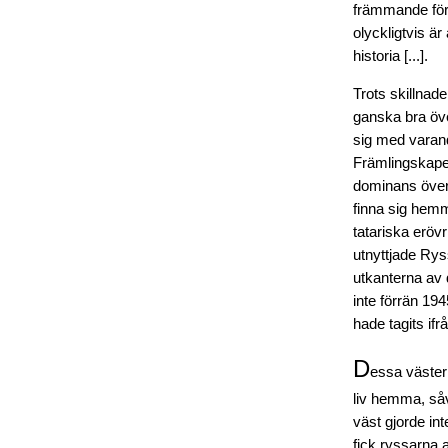
främmande för 
olyckligtvis är
historia [...].
Trots skillnad
ganska bra öve
sig med varand
Främlingskapet
dominans över 
finna sig hemma
tatariska eröv
utnyttjade Rys
utkanterna av 
inte förrän 19
hade tagits if
D
essa väster
liv hemma, så
väst gjorde in
fick ryssarna 