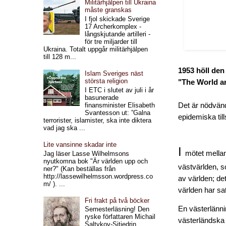
Militärhjälpen till Ukraina
måste granskas
I fjol skickade Sverige
17 Archerkomplex -
långskjutande artilleri -
för tre miljarder till
Ukraina. Totalt uppgår militärhjälpen
till 128 m...
1953 höll den
Islam Sveriges näst
största religion
"The World a
I ETC i slutet av juli i år
basunerade
finansminister Elisabeth
Det är nödvändi
Svantesson ut: ”Galna
epidemiska till
terrorister, islamister, ska inte diktera
vad jag ska ...
Lite vansinne skadar inte
I
mötet mellan
Jag läser Lasse Wilhelmsons
nyutkomna bok "Är världen upp och
västvärlden, s
ner?" (Kan beställas från
http://lassewilhelmsson.wordpress.co
av världen; de
m/ ). ...
världen har sat
Fri frakt på två böcker
En västerlänni
Semesterläsning! Den
ryske författaren Michail
västerländska
Saltykov-Sjtjedrin