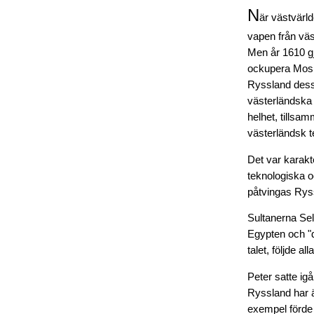
N
är västvärl
vapen från väst
Men år 1610 gj
ockupera Moskv
Ryssland dess
västerländska 
helhet, tillsa
västerländsk t
Det var karakt
teknologiska o
påtvingas Ryss
Sultanerna Sel
Egypten och "
talet, följde a
Peter satte ig
Ryssland har än
exempel förde 