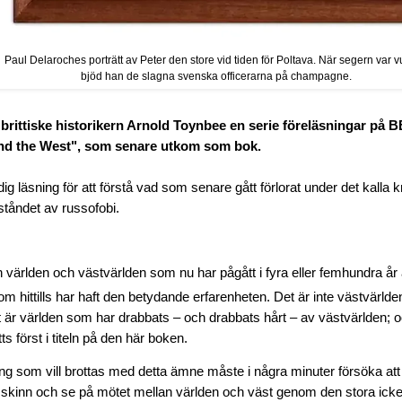
Paul Delaroches porträtt av Peter den store vid tiden för Poltava. När segern var 
bjöd han de slagna svenska officerarna på champagne.
 brittiske historikern Arnold Toynbee en serie föreläsningar på B
nd the West", som senare utkom som bok.
g läsning för att förstå vad som senare gått förlorat under det kalla k
ståndet av russofobi.
 världen och västvärlden som nu har pågått i fyra eller femhundra år ä
om hittills har haft den betydande erfarenheten. Det är inte västvärl
t är världen som har drabbats – och drabbats hårt – av västvärlden; o
ts först i titeln på den här boken.
ng som vill brottas med detta ämne måste i några minuter försöka att g
 skinn och se på mötet mellan världen och väst genom den stora ick