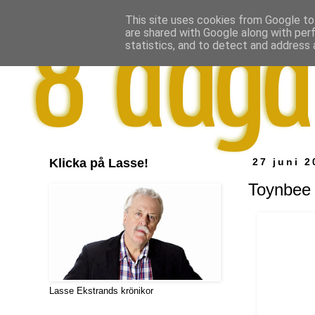
This site uses cookies from Google to 
are shared with Google along with per
statistics, and to detect and address 
Klicka på Lasse!
27 juni 2
Toynbee 
Lasse Ekstrands krönikor