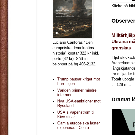
Klicka på bil
Observer
Militärhjälp
Ukraina må
Luciano Canforas "Den
granskas
europeiska demokratins
historia" kostar 322 kr inkl.
I fjol skicka
porto (82 kr). Sätt in
Archerkomple
beloppet på bg 403-2132.
långskjutande a
tre miljarder t
Totalt uppgår 
Trump pausar kriget mot
Iran - igen
till 128 m...
Världen brinner mindre,
inte mer
Dramat l
Nya USA-sanktioner mot
Ryssland
USA:s vapenström till
Kiev sinar
Gamla europeiska laster
exponeras i Ceuta