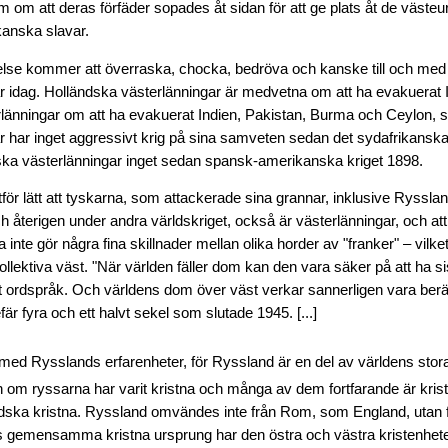
om att deras förfäder sopades åt sidan för att ge plats åt de västeu
kanska slavar.
lse kommer att överraska, chocka, bedröva och kanske till och med 
r idag. Holländska västerlänningar är medvetna om att ha evakuerat 
erlänningar om att ha evakuerat Indien, Pakistan, Burma och Ceylon, s
r har inget aggressivt krig på sina samveten sedan det sydafrikanska
ka västerlänningar inget sedan spansk-amerikanska kriget 1898.
tför lätt att tyskarna, som attackerade sina grannar, inklusive Rysslan
ch återigen under andra världskriget, också är västerlänningar, och at
 inte gör några fina skillnader mellan olika horder av "franker" – vilke
llektiva väst. "När världen fäller dom kan den vara säker på att ha sist
kt ordspråk. Och världens dom över väst verkar sannerligen vara berä
är fyra och ett halvt sekel som slutade 1945. [...]
 med Rysslands erfarenheter, för Ryssland är en del av världens stora
n om ryssarna har varit kristna och många av dem fortfarande är krist
ndska kristna. Ryssland omvändes inte från Rom, som England, utan f
s gemensamma kristna ursprung har den östra och västra kristenheten 