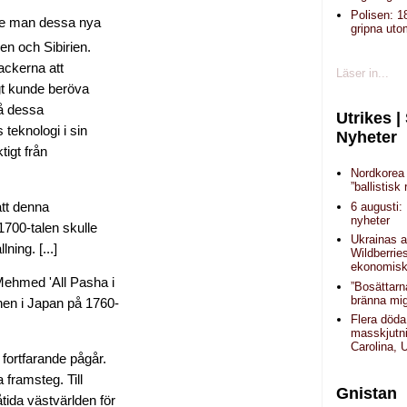
Polisen: 1
nde man dessa nya
gripna uto
gen och Sibirien.
ackerna att
Läser in...
gt kunde beröva
på dessa
Utrikes |
teknologi i sin
Nyheter
igt från
Nordkorea 
”ballistisk 
att denna
6 augusti:
nyheter
 1700-talen skulle
Ukrainas a
ing. [...]
Wildberrie
ekonomisk 
 Mehmed 'All Pasha i
”Bosättarn
bränna mig
nen i Japan på 1760-
Flera döda
masskjutni
Carolina,
fortfarande pågår.
 framsteg. Till
Gnistan
tida västvärlden för