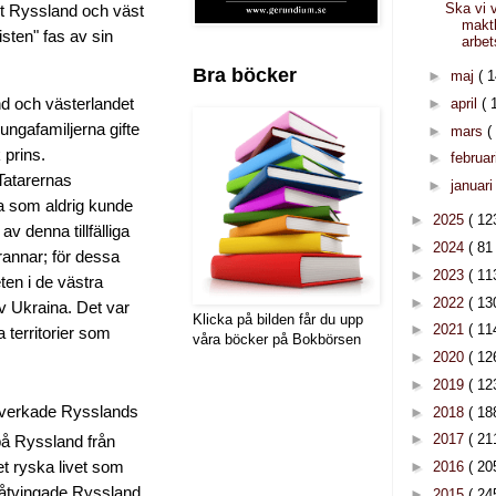
Ska vi 
ket Ryssland och väst
makt
isten" fas av sin
arbet
Bra böcker
►
maj
( 1
nd och västerlandet
►
april
( 
ngafamiljerna gifte
►
mars
(
 prins.
►
februar
Tatarernas
►
januar
na som aldrig kunde
►
2025
( 12
v denna tillfälliga
►
2024
( 81 
rannar; för dessa
►
2023
( 11
ten i de västra
►
2022
( 13
v Ukraina. Det var
Klicka på bilden får du upp
►
2021
( 11
territorier som
våra böcker på Bokbörsen
►
2020
( 12
►
2019
( 12
åverkade Rysslands
►
2018
( 18
►
2017
( 21
på Ryssland från
►
2016
( 20
t ryska livet
som
 påtvingade Ryssland
►
2015
( 24