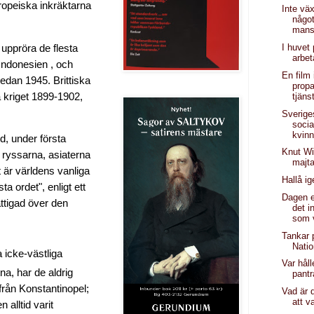
ropeiska inkräktarna
Inte väx
någo
mans
I huvet
uppröra de flesta
arbe
Indonesien , och
En film 
edan 1945. Brittiska
prop
 kriget 1899-1902,
tjäns
Sverige
soci
kvinn
d, under första
Knut Wi
t ryssarna, asiaterna
majta
t är världens vanliga
Hallå i
a ordet", enligt ett
Dagen ef
ttigad över den
det i
som 
Tankar 
Nati
 icke-västliga
Var håll
na, har de aldrig
pant
rån Konstantinopel;
Vad är d
att v
alltid varit