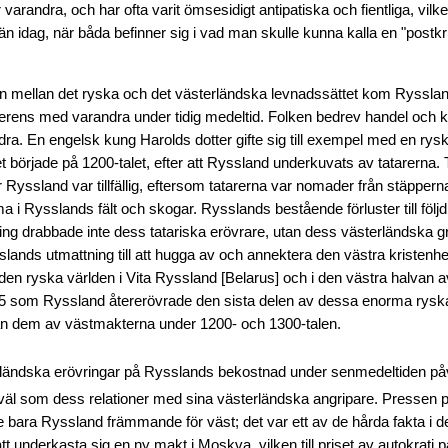
varandra, och har ofta varit ömsesidigt antipatiska och fientliga, vil
 än idag, när båda befinner sig i vad man skulle kunna kalla en "postkr
en mellan det ryska och det västerländska levnadssättet kom Ryssla
rens med varandra under tidig medeltid. Folken bedrev handel och ku
ra. En engelsk kung Harolds dotter gifte sig till exempel med en rysk
 började på 1200-talet, efter att Ryssland underkuvats av tatarerna. 
Ryssland var tillfällig, eftersom tatarerna var nomader från stäpper
 i Rysslands fält och skogar. Rysslands bestående förluster till följd a
ring drabbade inte dess tatariska erövrare, utan dess västerländska g
slands utmattning till att hugga av och annektera den västra kristenhe
den ryska världen i Vita Ryssland [Belarus] och i den västra halvan a
45 som Ryssland återerövrade den sista delen av dessa enorma ryska 
rån dem av västmakterna under 1200- och 1300-talen.
ländska erövringar på Rysslands bekostnad under senmedeltiden p
väl som dess relationer med sina västerländska angripare. Pressen 
te bara Ryssland främmande för väst; det var ett av de hårda fakta i de
att underkasta sig en ny makt i Moskva, vilken till priset av autokrati