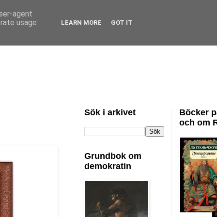
user-agent
erate usage
LEARN MORE
GOT IT
Sök i arkivet
Böcker p
och om 
Grundbok om
demokratin