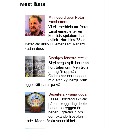
Mest lästa
Minnesord över Peter
Emsheimer
Vi vill meddela att Peter
Emsheimer, efter en
kort tids sjukdom, har
avlidit. Han blev 78 år.
Peter var aktiv i Gemensam Välfärd
sedan dess...
Sveriges längsta strejk
Skyllbergs spik har man
hört talas om. Men trots
att jag är uppväxt i
Örebro har det undgått
mig att Skyllbergs bruk
ligger rätt nära, på vä...
Desertera - vägra döda!
Lasse Ekstrand skriver
på sin blogg idag: Hellre
benen på ryggen än
benen i graven. Som
den okände filosofen
sade. Med största sannolikhet...