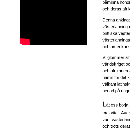
påminna honom 
och deras afri
Denna anklage
västerlänninga
brittiska väst
västerlänninga
och amerikans
Vi glömmer all
världskriget o
och afrikanerna
namn för det ko
välkänt latins
period på ungef
L
åt oss börja
majoritet. Äve
varit västerlä
och trots dera