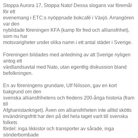
Stoppa Aurora 17, Stoppa Nato! Dessa slogans var föremål
för ett
evenemang i ETC:s nyöppnade bokcafé i Växjö. Arrangören
var den
nybildade föreningen KFA (kamp för fred och alliansfrihet),
som nu har
motsvarigheter under olika namn i ett antal städer i Sverige.
Föreningen bildades med anledning av att Sverige nyligen
antog ett
värdlandsavtal med Nato, utan egentlig diskussion bland
befolkningen.
En av föreningens grundare, Ulf Nilsson, gav en kort
bakgrund om den
svenska alliansfrihetens och fredens 200-åriga historia (fram
till
Afghanistankriget). Även om alliansfriheten inte alltid skötts
invändningsfritt har den på det hela taget varit till svenska
folkets
fördel: inga likkistor och transporter av sårade, inga
sönderbombade