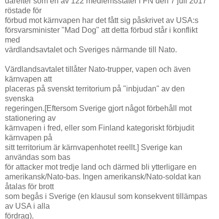
därefter som en av 122 medlemsstater i FN den 7 juli 2017
röstade för
förbud mot kärnvapen har det fått sig påskrivet av USA:s
försvarsminister "Mad Dog" att detta förbud står i konflikt
med
värdlandsavtalet och Sveriges närmande till Nato.
Värdlandsavtalet tillåter Nato-trupper, vapen och även
kärnvapen att
placeras på svenskt territorium på "inbjudan" av den
svenska
regeringen.[Eftersom Sverige gjort något förbehåll mot
stationering av
kärnvapen i fred, eller som Finland kategoriskt förbjudit
kärnvapen på
sitt territorium är kärnvapenhotet reellt.] Sverige kan
användas som bas
för attacker mot tredje land och därmed bli ytterligare en
amerikansk/Nato-bas. Ingen amerikansk/Nato-soldat kan
åtalas för brott
som begås i Sverige (en klausul som konsekvent tillämpas
av USA i alla
fördrag).