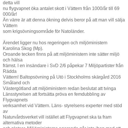
detta vill
nu flygvapnet öka antalet skott i Vättern från 1000/år till 69
000/år!
Än värre är att denna ökning delvis beror på att man vill sälja
Vättern
som krigsövningsområde för Natoländer.
Ärendet ligger nu hos regeringen och miljöministern
Karolina Skog (Mp).
Oroande tecken finns på att miljöministern inte sätter miljö
och hälsa
främst. I en insändare i SvD 2/6 påpekar 7 Miljöpartister från
Rädda
Vättern! Baltopsövning på Utö i Stockholms skärgård 2016
Småland och
Västergötland att miljöministern redan beslutat att tvinga
Länsstyrelsen att fortsätta pröva en femdubbling av
Flygvapnets
verksamhet vid Vättern. Läns- styrelsens experter med stöd
av
Naturvårdsverket vill istället att Flygvapnet ska ta fram
alternativa metoder