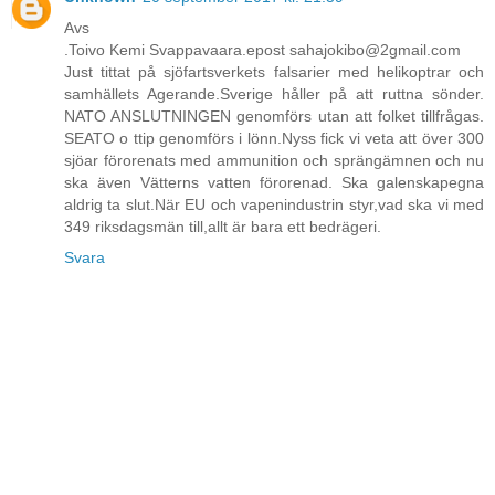
Avs
.Toivo Kemi Svappavaara.epost sahajokibo@2gmail.com
Just tittat på sjöfartsverkets falsarier med helikoptrar och
samhällets Agerande.Sverige håller på att ruttna sönder.
NATO ANSLUTNINGEN genomförs utan att folket tillfrågas.
SEATO o ttip genomförs i lönn.Nyss fick vi veta att över 300
sjöar förorenats med ammunition och sprängämnen och nu
ska även Vätterns vatten förorenad. Ska galenskapegna
aldrig ta slut.När EU och vapenindustrin styr,vad ska vi med
349 riksdagsmän till,allt är bara ett bedrägeri.
Svara