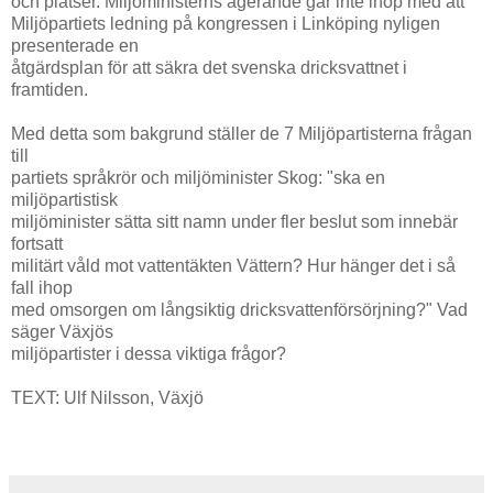
och platser. Miljöministerns agerande går inte ihop med att
Miljöpartiets ledning på kongressen i Linköping nyligen
presenterade en
åtgärdsplan för att säkra det svenska dricksvattnet i
framtiden.
Med detta som bakgrund ställer de 7 Miljöpartisterna frågan
till
partiets språkrör och miljöminister Skog: "ska en
miljöpartistisk
miljöminister sätta sitt namn under fler beslut som innebär
fortsatt
militärt våld mot vattentäkten Vättern? Hur hänger det i så
fall ihop
med omsorgen om långsiktig dricksvattenförsörjning?" Vad
säger Växjös
miljöpartister i dessa viktiga frågor?
TEXT: Ulf Nilsson, Växjö