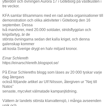
ytterdörr och övningen Aurora 17 i Göteborg på västkusten i
tre veckor.
KFA samlar tillsammans med en rad andra organisationer till
demonstration och olika aktiviteter i Göteborg den 16
september. Dessa
två manövrer, med 20.000 soldater, stridsflygplan och
krigsfartyg, är de
största övningarna sedan det kalla kriget, och denna
galenskap kommer
att kosta Sverige drygt en halv miljard kronor.
Einar Schlereth
https://einarschlereth.blogspot.se/
På Einar Schlereths blogg som läses av 20 000 tyskar varje
dag återgavs
också följande artikel av Ulf Nilsson, återgiven ur "Nej till
Natos"
senaste, mycvket välmatade kampanjtidning.
Vättern är landets största klarvattensjö, i många avseenden
unik och