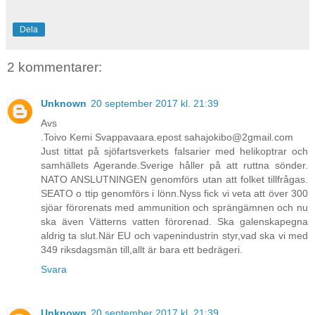
Dela
2 kommentarer:
Unknown
20 september 2017 kl. 21:39
Avs
.Toivo Kemi Svappavaara.epost sahajokibo@2gmail.com
Just tittat på sjöfartsverkets falsarier med helikoptrar och
samhällets Agerande.Sverige håller på att ruttna sönder.
NATO ANSLUTNINGEN genomförs utan att folket tillfrågas.
SEATO o ttip genomförs i lönn.Nyss fick vi veta att över 300
sjöar förorenats med ammunition och sprängämnen och nu
ska även Vätterns vatten förorenad. Ska galenskapegna
aldrig ta slut.När EU och vapenindustrin styr,vad ska vi med
349 riksdagsmän till,allt är bara ett bedrägeri.
Svara
Unknown
20 september 2017 kl. 21:39