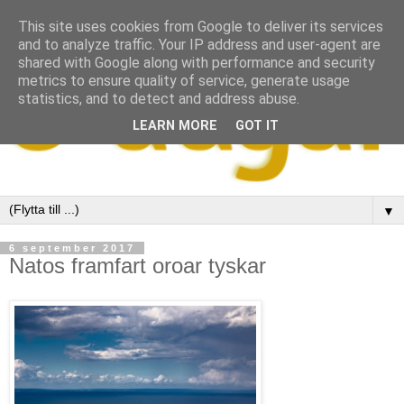
This site uses cookies from Google to deliver its services
and to analyze traffic. Your IP address and user-agent are
shared with Google along with performance and security
metrics to ensure quality of service, generate usage
statistics, and to detect and address abuse.
LEARN MORE
GOT IT
▼
6 september 2017
Natos framfart oroar tyskar