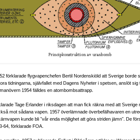
2 förklarade flygvapenchefen Bertil Nordenskiöld att Sverige borde 
ra tidningarna, självfallet med Dagens Nyheter i spetsen, anslöt sig ti
smanövern 1954 fälldes en atombombsattrapp.
arade Tage Erlander i riksdagen att man fick räkna med att Sverige m
också mot sådana vapen. 1957 överlämnade överbefälhavaren en utre
 kärnvapen kunde bli "vår enda möjlighet att göra striden jämn". De f
3-64, förklarade FOA.