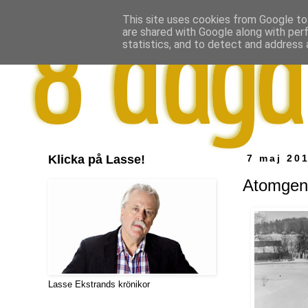
This site uses cookies from Google to 
are shared with Google along with per
statistics, and to detect and address 
Klicka på Lasse!
7 maj 20
Atomgener
Lasse Ekstrands krönikor