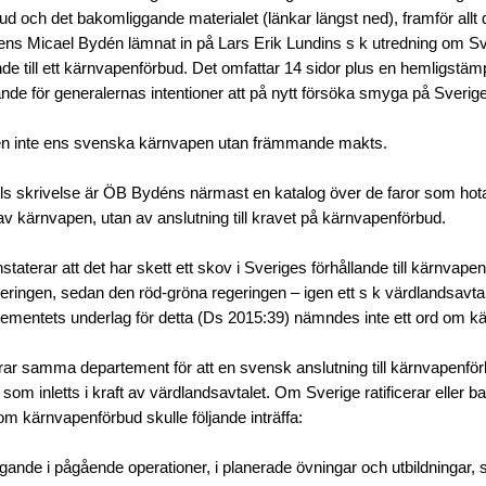
d och det bakomliggande materialet (länkar längst ned), framför allt
ns Micael Bydén lämnat in på Lars Erik Lundins s k utredning om S
nde till ett kärnvapenförbud. Det omfattar 14 sidor plus en hemligstäm
ande för generalernas intentioner att på nytt försöka smyga på Sveri
n inte ens svenska kärnvapen utan främmande makts.
s skrivelse är ÖB Bydéns närmast en katalog över de faror som hota
e av kärnvapen, utan av anslutning till kravet på kärnvapenförbud.
taterar att det har skett ett skov i Sveriges förhållande till kärnvap
egeringen, sedan den röd-gröna regeringen – igen ett s k värdlandsavta
ementets underlag för detta (Ds 2015:39) nämndes inte ett ord om k
r samma departement för att en svensk anslutning till kärnvapenför
som inletts i kraft av värdlandsavtalet. Om Sverige ratificerar eller 
m kärnvapenförbud skulle följande inträffa:
gande i pågående operationer, i planerade övningar och utbildningar, 