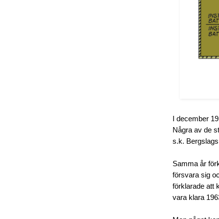
I december 195
Några av de sto
s.k. Bergslag
Samma år förkl
försvara sig 
förklarade att
vara klara 196