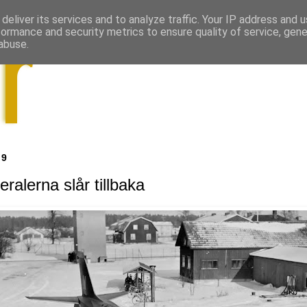
deliver its services and to analyze traffic. Your IP address and 
formance and security metrics to ensure quality of service, gen
abuse.
19
alerna slår tillbaka