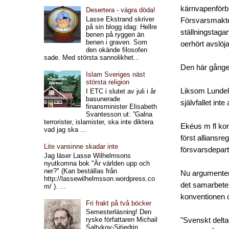
kärnvapenförbu
Desertera - vägra döda!
Lasse Ekstrand skriver
Försvarsmakte
på sin blogg idag: Hellre
ställningstaga
benen på ryggen än
benen i graven. Som
oerhört avslöj
den okände filosofen
sade. Med största sannolikhet...
Den här gånge
Islam Sveriges näst
största religion
Liksom Lundell
I ETC i slutet av juli i år
basunerade
självfallet int
finansminister Elisabeth
Svantesson ut: ”Galna
terrorister, islamister, ska inte diktera
Ekéus m fl kons
vad jag ska ...
först alliansr
Lite vansinne skadar inte
försvarsdepart
Jag läser Lasse Wilhelmsons
nyutkomna bok "Är världen upp och
ner?" (Kan beställas från
Nu argumentera
http://lassewilhelmsson.wordpress.co
det samarbete 
m/ ). ...
konventionen o
Fri frakt på två böcker
Semesterläsning! Den
ryske författaren Michail
"Svenskt delta
Saltykov-Sjtjedrin