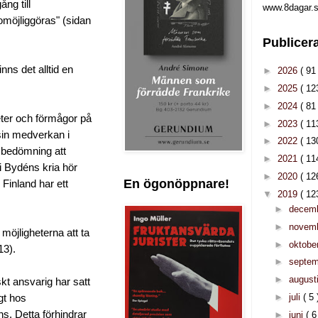
ng till
www.8dagar.s
omöjliggöras" (sidan
Publicer
nns det alltid en
►
2026
( 91 
►
2025
( 12
►
2024
( 81 
eter och förmågor på
►
2023
( 11
 sin medverkan i
►
2022
( 13
 bedömning att
►
2021
( 11
 i Bydéns kria hör
►
2020
( 12
En ögonöppnare!
Finland har ett
▼
2019
( 12
►
decem
►
novem
möjligheterna att ta
►
oktobe
13).
►
septe
►
august
kt ansvarig har satt
►
juli
( 5 
gt hos
ns. Detta förhindrar
►
juni
( 6