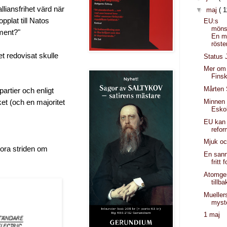
liansfrihet värd när
▼
maj
( 1
pplat till Natos
EU:s
möns
ment?"
En m
röster
t redovisat skulle
Status 
Mer om 
Finsk
Mårten 
partier och enligt
Minnen 
et (och en majoritet
Esko
EU kan 
refo
Mjuk oc
tora striden om
En sann 
fritt 
Atomgen
tillb
Mueller
myste
1 maj