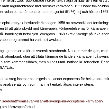
 emellan. 1957 publicerade
Folket i Bild
några artiklar av Werner As
 man argumenterade mot svenskt kärnvapen. 1957 hade folkopinionen lu
 redan ett par år senare sa en majoritet (51 %) nej och hösten 1969 s
 opinionstryck beslutade riksdagen 1958 att omvandla det forskni
en till att gälla skydd mot kärnvapen. Förberedelserna för kärnvapen 
, då "handlingsfrihetslinjen" övergavs. 1968 skrev Sverige på Icke-spri
vapenprogrammet ha varit helt avslutat.
ogs generalerna för en svensk atombomb. Nu kommer de igen, men d
sk atombomb utan att tillåta främmande länders kärnvapen på svenskt
en som kommer tillbaka, men nu helt utan "nationella" förtecken. En fö
 USA/Nato.
 detta steg innebär naturligtvis att landet exponeras för hela andra risk
 analyserats och som man helt enkelt låtsas inte existerar.
en
n.se/debatt/remissvar-visar-att-sverige-nu-accepterar-karnvapen/
g om kärnvapenförbud: