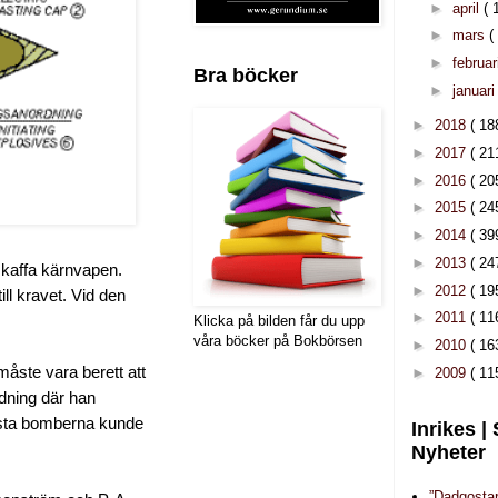
►
april
( 
►
mars
(
►
februar
Bra böcker
►
januar
►
2018
( 18
►
2017
( 21
►
2016
( 20
►
2015
( 24
►
2014
( 39
►
2013
( 24
skaffa kärnvapen.
►
2012
( 19
ll kravet. Vid den
►
2011
( 11
Klicka på bilden får du upp
våra böcker på Bokbörsen
►
2010
( 16
åste vara berett att
►
2009
( 11
dning där han
örsta bomberna kunde
Inrikes |
Nyheter
”Dadgosta