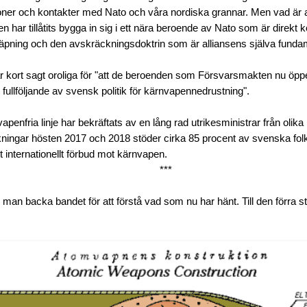
ioner och kontakter med Nato och våra nordiska grannar. Men vad är al
har tillåtits bygga in sig i ett nära beroende av Nato som är direkt ko
pning och den avskräckningsdoktrin som är alliansens själva funda
r kort sagt oroliga för "att de beroenden som Försvarsmakten nu öppe
 fullföljande av svensk politik för kärnvapennedrustning".
penfria linje har bekräftats av en lång rad utrikesministrar från olika 
ingar hösten 2017 och 2018 stöder cirka 85 procent av svenska folk
 ett internationellt förbud mot kärnvapen.
***
an backa bandet för att förstå vad som nu har hänt. Till den förra s