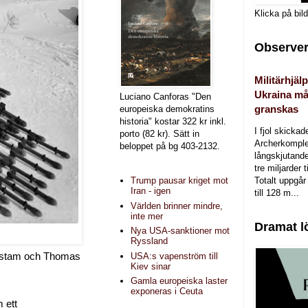
Klicka på bil
Observer
Militärhjälp
Ukraina må
Luciano Canforas "Den
granskas
europeiska demokratins
historia" kostar 322 kr inkl.
I fjol skicka
porto (82 kr). Sätt in
Archerkomple
beloppet på bg 403-2132.
långskjutande a
tre miljarder t
Totalt uppgår 
Trump pausar kriget mot
Iran - igen
till 128 m...
Världen brinner mindre,
inte mer
Dramat l
Nya USA-sanktioner mot
Ryssland
USA:s vapenström till
elstam och Thomas
Kiev sinar
Gamla europeiska laster
exponeras i Ceuta
 ett