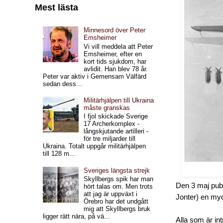
Mest lästa
Minnesord över Peter
Emsheimer
Vi vill meddela att Peter
Emsheimer, efter en
kort tids sjukdom, har
avlidit. Han blev 78 år.
Peter var aktiv i Gemensam Välfärd
sedan dess...
Militärhjälpen till Ukraina
måste granskas
I fjol skickade Sverige
17 Archerkomplex -
långskjutande artilleri -
för tre miljarder till
Ukraina. Totalt uppgår militärhjälpen
till 128 m...
Sveriges längsta strejk
Skyllbergs spik har man
Den 3 maj pub
hört talas om. Men trots
att jag är uppväxt i
Jonter) en myc
Örebro har det undgått
mig att Skyllbergs bruk
ligger rätt nära, på vä...
Alla som är in