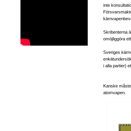
inte konsultat
Försvarsmakten 
kärnvapenbevä
Skribenterna ä
omöjliggöra ett
Sveriges kärnva
enkätundersökn
i alla partier)
Kanske måste m
atomvapen.