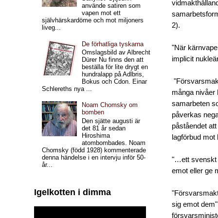
vidmakthållande
använde satiren som
vapen mot ett
samarbetsforma
självhärskardöme och mot miljoners
2).
liveg...
De förhatliga tyskarna
"När kärnvapens
Omslagsbild av Albrecht
implicit nukleä
Dürer Nu finns den att
beställa för lite drygt en
hundralapp på Adlbris,
"Försvarsmakte
Bokus och Cdon. Einar
Schlereths nya ...
många nivåer h
samarbeten so
Noam Chomsky om
bomben
påverkas negati
Den sjätte augusti är
påståendet att
det 81 år sedan
Hiroshima
lagförbud mot k
atombombades. Noam
Chomsky (född 1928) kommenterade
denna händelse i en intervju inför 50-
"…ett svenskt t
år...
emot eller ge m
Igelkotten i dimma
"Försvarsmakte
sig emot dem"
försvarsministe