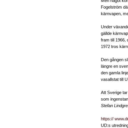
Men något kom
Fogelström där
kärnvapen, men
Under växande
gällde kärnvap
fram till 1966
1972 tros kärn
Den gången sl
längre en sven
den gamla linj
vasallstat till
Att Sverige tar
som ingenstans
Stefan Lindgr
https:// www.d
UD:s utrednin