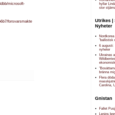
dbb/microsoft-
hyllar Lin
stor stjärn
Utrikes |
b6b7/forsvarsmakte
Nyheter
Nordkorea 
”ballistisk 
6 augusti:
nyheter
Ukrainas a
Wildberrie
ekonomisk 
”Bosättarn
bränna mig
Flera döda
masskjutni
Carolina,
Gnistan
Fallet Pusj
Lenins brev