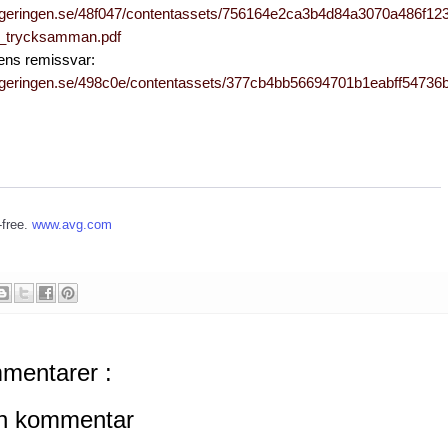
egeringen.se/48f047/contentassets/756164e2ca3b4d84a3070a486f123
t_trycksamman.pdf
ns remissvar:
egeringen.se/498c0e/contentassets/377cb4bb56694701b1eabff54736
-free.
www.avg.com
mentarer :
en kommentar