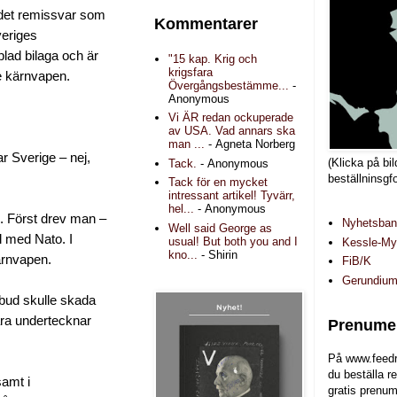
 det remissvar som
Kommentarer
veriges
plad bilaga och är
"15 kap. Krig och
krigsfara
ge kärnvapen.
Övergångsbestämme...
-
Anonymous
Vi ÄR redan ockuperade
av USA. Vad annars ska
man ...
- Agneta Norberg
r Sverige – nej,
(Klicka på bil
Tack.
- Anonymous
beställninsgf
Tack för en mycket
intressant artikel! Tyvärr,
hel...
- Anonymous
en. Först drev man –
Nyhetsba
Well said George as
l med Nato. I
usual! But both you and I
Kessle-Myr
kno...
- Shirin
ärnvapen.
FiB/K
Gerundiu
bud skulle skada
bara undertecknar
Prenumer
På www.feedr
du beställa r
samt i
gratis prenum