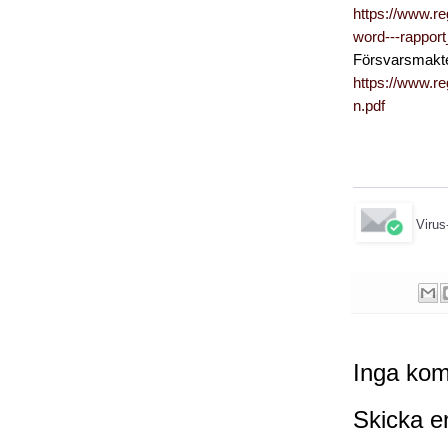
https://www.r
word---rappor
Försvarsmakte
https://www.r
n.pdf
Virus
Inga kom
Skicka 