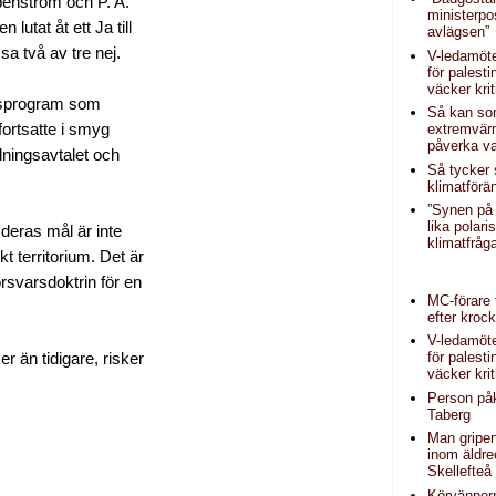
penström och P. A.
ministerpo
tat åt ett Ja till
avlägsen”
a två av tre nej.
V-ledamöt
för palest
väcker krit
ngsprogram som
Så kan s
fortsatte i smyg
extremvär
påverka va
dningsavtalet och
Så tycker
klimatförä
”Synen på 
lika polar
eras mål är inte
klimatfråg
 territorium. Det är
rsvarsdoktrin för en
MC-förare t
efter kroc
V-ledamöt
för palest
er än tidigare, risker
väcker krit
Person påk
Taberg
Man gripen
inom äldr
Skellefteå
Körvänner