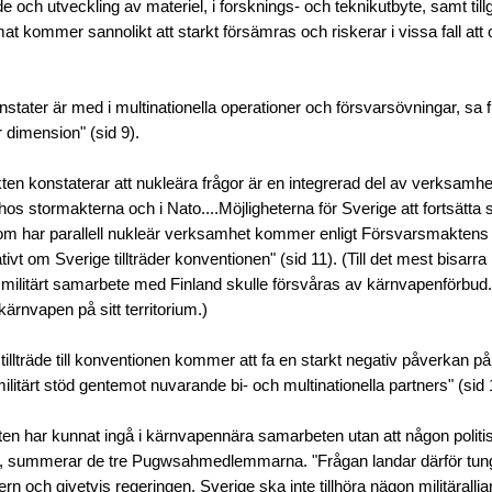
 och utveckling av materiel, i forsknings- och teknikutbyte, samt tillgå
t kommer sannolikt att starkt försämras och riskerar i vissa fall att 
tater är med i multinationella operationer och försvarsövningar, sa fi
r dimension" (sid 9).
n konstaterar att nukleära frågor är en integrerad del av verksamh
os stormakterna och i Nato....Möjligheterna för Sverige att fortsätta
m har parallell nukleär verksamhet kommer enligt Försvarsmaktens
vt om Sverige tillträder konventionen" (sid 11). (Till det mest bisarra
 militärt samarbete med Finland skulle försvåras av kärnvapenförbud. 
ärnvapen på sitt territorium.)
illträde till konventionen kommer att fa en starkt negativ påverkan på 
ilitärt stöd gentemot nuvarande bi- och multinationella partners" (sid 
n har kunnat ingå i kärnvapennära samarbeten utan att någon politis
, summerar de tre Pugwsahmedlemmarna. "Frågan landar därför tun
rn och givetvis regeringen. Sverige ska inte tillhöra nägon militärallia