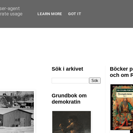
user-agent
erate usage
LEARN MORE
GOT IT
Sök i arkivet
Böcker p
och om 
Grundbok om
demokratin