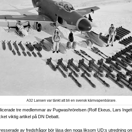
A32 Lansen var tänkt att bli en svensk kärnvapenbärare.
licerade tre medlemmar av Pugwashrörelsen (Rolf Ekeus, Lars Ing
ket viktig artikel på DN Debatt.
tresserade av fredsfrågor bör läsa den noga liksom UD:s utredning om