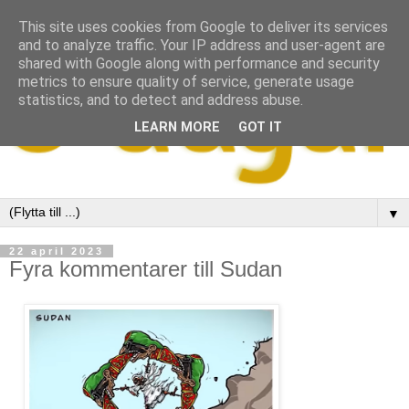
This site uses cookies from Google to deliver its services
and to analyze traffic. Your IP address and user-agent are
shared with Google along with performance and security
metrics to ensure quality of service, generate usage
statistics, and to detect and address abuse.
LEARN MORE
GOT IT
▼
22 april 2023
Fyra kommentarer till Sudan