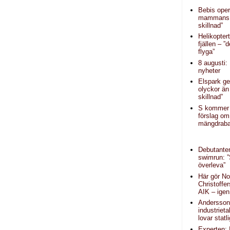
Bebis oper
mammans 
skillnad”
Helikopter
fjällen – ”d
flyga”
8 augusti:
nyheter
Elspark ge
olyckor än
skillnad”
S kommer
förslag om
mängdraba
Debutanten
swimrun: 
överleva”
Här gör N
Christoffe
AIK – igen
Andersson (
industrieta
lovar statl
Experten: 