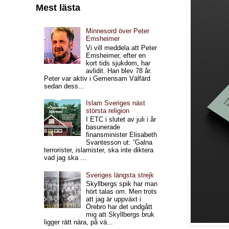
Mest lästa
Minnesord över Peter
Emsheimer
Vi vill meddela att Peter
Emsheimer, efter en
kort tids sjukdom, har
avlidit. Han blev 78 år.
Peter var aktiv i Gemensam Välfärd
sedan dess...
Islam Sveriges näst
största religion
I ETC i slutet av juli i år
basunerade
finansminister Elisabeth
Svantesson ut: ”Galna
terrorister, islamister, ska inte diktera
vad jag ska ...
Sveriges längsta strejk
Skyllbergs spik har man
hört talas om. Men trots
att jag är uppväxt i
Örebro har det undgått
mig att Skyllbergs bruk
ligger rätt nära, på vä...