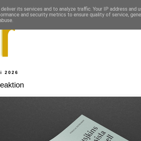
deliver its services and to analyze traffic. Your IP address and 
formance and security metrics to ensure quality of service, gen
abuse.
i 2026
reaktion