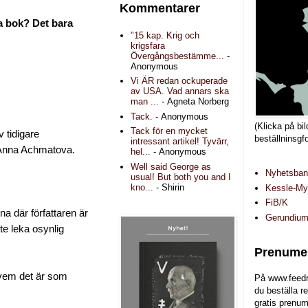
Kommentarer
da bok? Det bara
"15 kap. Krig och
krigsfara
Övergångsbestämme...
-
Anonymous
Vi ÄR redan ockuperade
av USA. Vad annars ska
man ...
- Agneta Norberg
Tack.
- Anonymous
(Klicka på bil
Tack för en mycket
v tidigare
beställninsgf
intressant artikel! Tyvärr,
m Anna Achmatova.
hel...
- Anonymous
Well said George as
Nyhetsba
usual! But both you and I
kno...
- Shirin
Kessle-Myr
FiB/K
 där författaren är
Gerundiu
e leka osynlig
Prenumer
 vem det är som
På www.feedr
du beställa r
gratis prenum