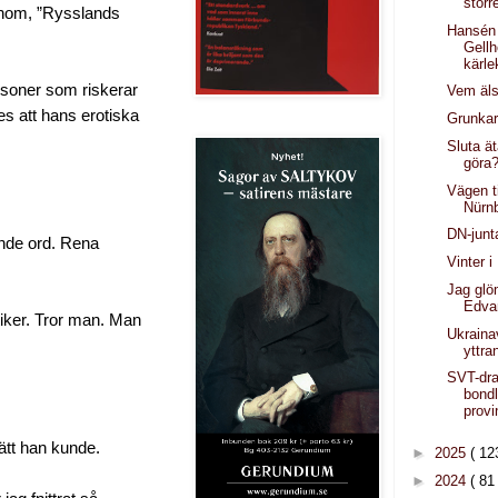
större
honom, ”Rysslands
Hansén
Gellh
kärle
rsoner som riskerar
Vem äls
es att hans erotiska
Grunkar
Sluta ät
göra
Vägen ti
Nürn
DN-junt
ande ord. Rena
Vinter 
Jag glö
Edva
tiker. Tror man. Man
Ukraina
yttra
SVT-dr
bondl
prov
ätt han kunde.
►
2025
( 12
►
2024
( 81 