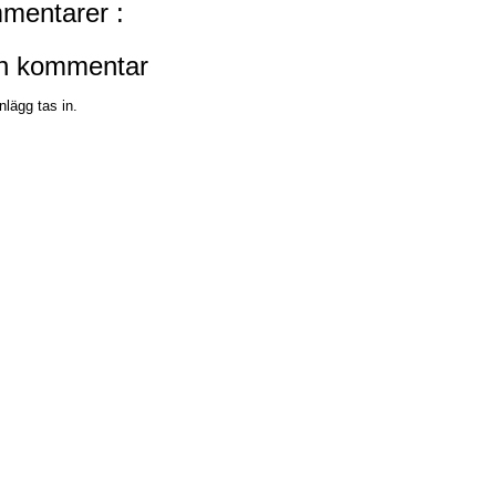
mentarer :
en kommentar
nlägg tas in.