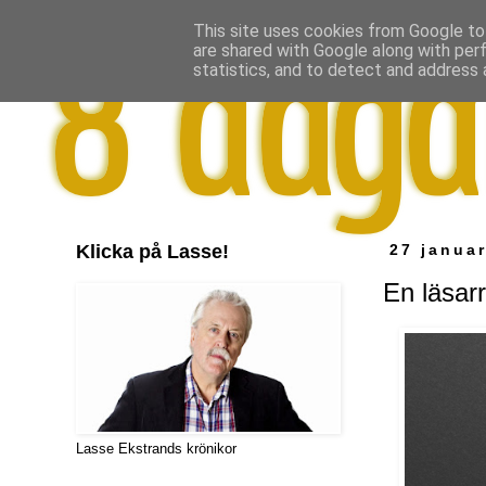
This site uses cookies from Google to 
are shared with Google along with per
statistics, and to detect and address 
Klicka på Lasse!
27 januar
En läsar
Lasse Ekstrands krönikor