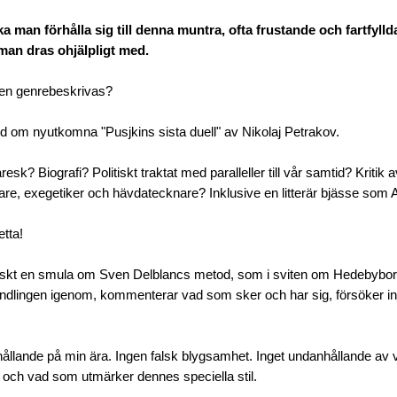
ka man förhålla sig till denna muntra, ofta frustande och fartfyll
 man dras ohjälpligt med.
en genrebeskrivas?
 om nyutkomna "Pusjkins sista duell" av Nikolaj Petrakov.
sk? Biografi? Politiskt traktat med paralleller till vår samtid? Kritik a
are, exegetiker och hävdatecknare? Inklusive en litterär bjässe so
etta!
iskt en smula om Sven Delblancs metod, som i sviten om Hedebyborna
dlingen igenom, kommenterar vad som sker och har sig, försöker int
ållande på min ära. Ingen falsk blygsamhet. Inget undanhållande av
n och vad som utmärker dennes speciella stil.