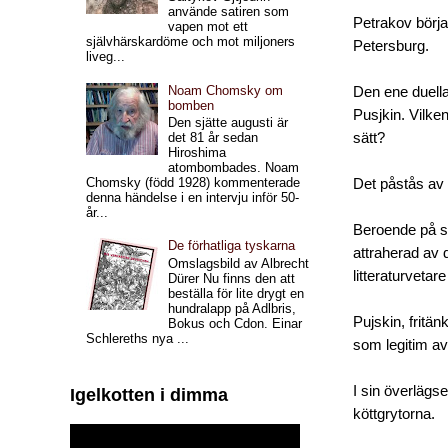
använde satiren som
Petrakov börjar
vapen mot ett
självhärskardöme och mot miljoners
Petersburg.
liveg...
Noam Chomsky om
Den ene duella
bomben
Pusjkin. Vilke
Den sjätte augusti är
sätt?
det 81 år sedan
Hiroshima
atombombades. Noam
Chomsky (född 1928) kommenterade
Det påstås av 
denna händelse i en intervju inför 50-
år...
Beroende på sv
De förhatliga tyskarna
attraherad av 
Omslagsbild av Albrecht
litteraturvetar
Dürer Nu finns den att
beställa för lite drygt en
hundralapp på Adlbris,
Pujskin, fritän
Bokus och Cdon. Einar
Schlereths nya ...
som legitim av
I sin överlägs
Igelkotten i dimma
köttgrytorna.