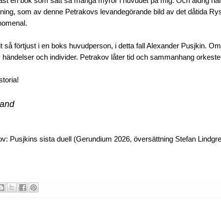
 läst en bok som satt så många myror i huvudet på mig. Och aldrig har j
sning, som av denne Petrakovs levandegörande bild av det dåtida Ry
enomenal.
it så förtjust i en boks huvudperson, i detta fall Alexander Pusjkin. Om
v händelser och individer. Petrakov låter tid och sammanhang orkeste
toria!
rand
ov: Pusjkins sista duell (Gerundium 2026, översättning Stefan Lindgr