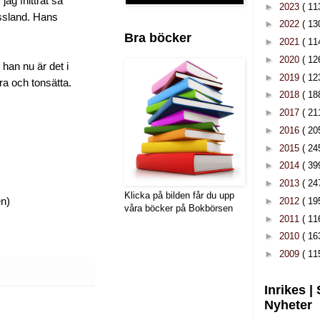
ag fnittrat så
►
2023
( 11
ssland. Hans
►
2022
( 13
Bra böcker
►
2021
( 11
►
2020
( 12
 han nu är det i
►
2019
( 12
ra och tonsätta.
►
2018
( 18
►
2017
( 21
►
2016
( 20
►
2015
( 24
►
2014
( 39
►
2013
( 24
Klicka på bilden får du upp
en)
►
2012
( 19
våra böcker på Bokbörsen
►
2011
( 11
►
2010
( 16
►
2009
( 11
Inrikes |
Nyheter