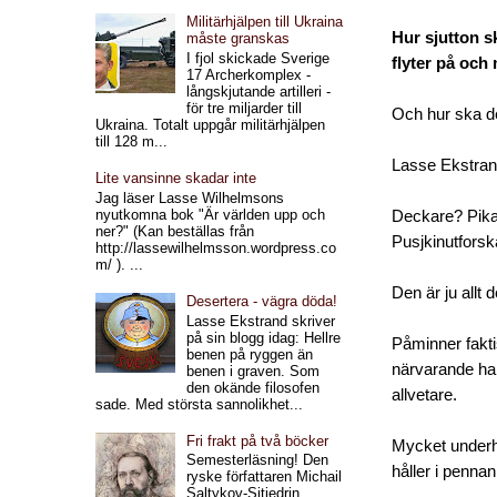
Militärhjälpen till Ukraina
Hur sjutton s
måste granskas
I fjol skickade Sverige
flyter på och
17 Archerkomplex -
långskjutande artilleri -
för tre miljarder till
Och hur ska d
Ukraina. Totalt uppgår militärhjälpen
till 128 m...
Lasse Ekstrand
Lite vansinne skadar inte
Jag läser Lasse Wilhelmsons
nyutkomna bok "Är världen upp och
Deckare? Pikare
ner?" (Kan beställas från
Pusjkinutforsk
http://lassewilhelmsson.wordpress.co
m/ ). ...
Den är ju allt d
Desertera - vägra döda!
Lasse Ekstrand skriver
på sin blogg idag: Hellre
Påminner fakt
benen på ryggen än
närvarande han
benen i graven. Som
den okände filosofen
allvetare.
sade. Med största sannolikhet...
Fri frakt på två böcker
Mycket underh
Semesterläsning! Den
håller i penna
ryske författaren Michail
Saltykov-Sjtjedrin