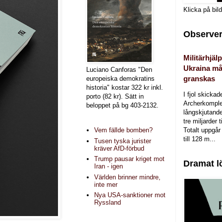
Klicka på bil
Observer
Militärhjälp
Ukraina må
Luciano Canforas "Den
granskas
europeiska demokratins
historia" kostar 322 kr inkl.
I fjol skicka
porto (82 kr). Sätt in
Archerkomple
beloppet på bg 403-2132.
långskjutande a
tre miljarder t
Totalt uppgår 
Vem fällde bomben?
till 128 m...
Tusen tyska jurister
kräver AfD-förbud
Trump pausar kriget mot
Dramat l
Iran - igen
Världen brinner mindre,
inte mer
Nya USA-sanktioner mot
Ryssland