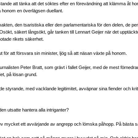
stande att tänka att det söktes efter en förevändning att klämma åt 
å honom en överlägsen duellant.
akten, den tsaristiska eller den parlamentariska för den delen, de pe
Osökt, säkert långsökt, går tanken till Lennart Geijer när det upptäckt
otade rikets säkerhet.
t för att försvara sin minister, ljög så att näsan växte på honom.
urnalisten Peter Bratt, som grävt i fallet Geijer, med de mest förnedr
t, på lösan grund.
de styrande, med vacklande legitimitet, avväpnar sina fiender och kri
en utsatte hantera alla intriganter?
lev mycket ett avvärjande av angrepp och lömska påhopp. På bästa s