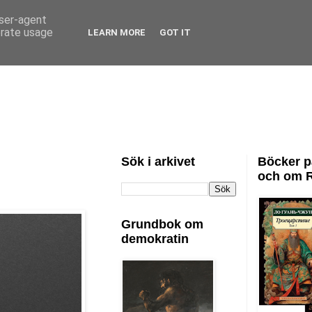
user-agent
erate usage
LEARN MORE
GOT IT
Sök i arkivet
Böcker p
och om 
Grundbok om
demokratin