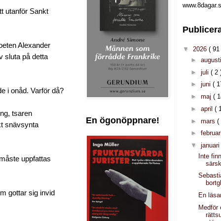
www.8dagar.s
tt utanför Sankt
Publicer
poeten Alexander
▼
2026
( 91 
v sluta på detta
►
august
►
juli
( 2 
►
juni
( 1
e i onåd. Varför då?
►
maj
( 1
►
april
( 
ng, tsaren
En ögonöppnare!
►
mars
(
kt snävsynta
►
februar
▼
januar
Inte fi
g måste uppfattas
särsk
Sebasti
bortg
 gottar sig invid
En läsa
Medför 
rätts