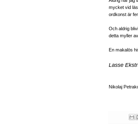
Aldrig har jag
mycket vid lä
ordkonst är f
Och aldrig bliv
detta myller a
En makalös his
Lasse Ekst
Nikolaj Petrak