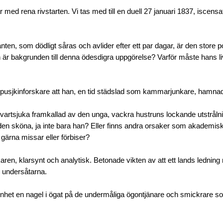
 med rena rivstarten. Vi tas med till en duell 27 januari 1837, iscensa
nten, som dödligt såras och avlider efter ett par dagar, är den store 
n är bakgrunden till denna ödesdigra uppgörelse? Varför måste hans li
pusjkinforskare att han, en tid städslad som kammarjunkare, hamnad
artsjuka framkallad av den unga, vackra hustruns lockande utstrålni
den sköna, ja inte bara han? Eller finns andra orsaker som akademis
e gärna missar eller förbiser?
karen, klarsynt och analytisk. Betonade vikten av att ett lands lednin
 undersåtarna.
enhet en nagel i ögat på de undermåliga ögontjänare och smickrare som