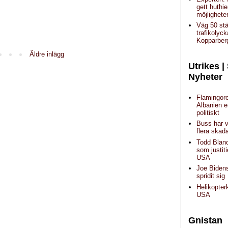
gett huthi
möjlighete
Väg 50 stä
trafikolyc
Kopparber
Äldre inlägg
Utrikes |
Nyheter
Flamingore
Albanien 
politiskt
Buss har v
flera skad
Todd Blan
som justiti
USA
Joe Biden
spridit sig
Helikopter
USA
Gnistan