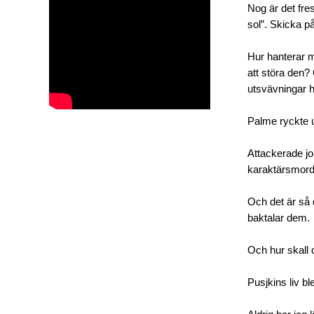
Nog är det fre
sol”. Skicka p
Hur hanterar m
att störa den? 
utsvävningar h
Palme ryckte u
Attackerade jo
karaktärsmorde
Och det är så 
baktalar dem.
Och hur skall d
Pusjkins liv b