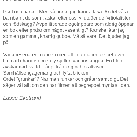
Platt och banalt. Men så börjar jag känna fasa. Är det våra
barnbarn, de som traskar efter oss, vi utdöende fyrtiotalister
och rödskägg? Avpolitiserade egotrippare som aldrig öppnar
en bok eller pratar om något väsentligt? Kanske låter jag
som en gammal, knarrig gubbe. Må så vara. Det bjuder jag
på.
Vana resenärer, mobilen med all information de behöver
limmad i handen, men fy sjutton vad instängda. En liten,
avskärmad, värld. Långt från krig och orättvisor.
Samhällsengagemang och lyfta blicken.
Ordet "grunkar"? När man runkar och gråter samtidigt. Det
säger väl allt om den här filmen att begreppet myntas i den.
Lasse Ekstrand