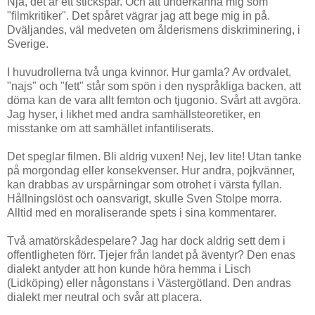
Nja, det är ett stickspår. Och att underkänna mig som
"filmkritiker". Det spåret vägrar jag att bege mig in på.
Dväljandes, väl medveten om ålderismens diskriminering, i
Sverige.
I huvudrollerna två unga kvinnor. Hur gamla? Av ordvalet,
"najs" och "fett" står som spön i den nyspråkliga backen, att
döma kan de vara allt femton och tjugonio. Svårt att avgöra.
Jag hyser, i likhet med andra samhällsteoretiker, en
misstanke om att samhället infantiliserats.
Det speglar filmen. Bli aldrig vuxen! Nej, lev lite! Utan tanke
på morgondag eller konsekvenser. Hur andra, pojkvänner,
kan drabbas av urspårningar som otrohet i värsta fyllan.
Hållningslöst och oansvarigt, skulle Sven Stolpe morra.
Alltid med en moraliserande spets i sina kommentarer.
Två amatörskådespelare? Jag har dock aldrig sett dem i
offentligheten förr. Tjejer från landet på äventyr? Den enas
dialekt antyder att hon kunde höra hemma i Lisch
(Lidköping) eller någonstans i Västergötland. Den andras
dialekt mer neutral och svår att placera.