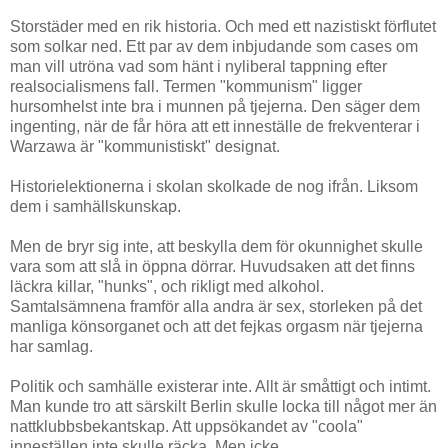
Storstäder med en rik historia. Och med ett nazistiskt förflutet
som solkar ned. Ett par av dem inbjudande som cases om
man vill utröna vad som hänt i nyliberal tappning efter
realsocialismens fall. Termen "kommunism" ligger
hursomhelst inte bra i munnen på tjejerna. Den säger dem
ingenting, när de får höra att ett inneställe de frekventerar i
Warzawa är "kommunistiskt" designat.
Historielektionerna i skolan skolkade de nog ifrån. Liksom
dem i samhällskunskap.
Men de bryr sig inte, att beskylla dem för okunnighet skulle
vara som att slå in öppna dörrar. Huvudsaken att det finns
läckra killar, "hunks", och rikligt med alkohol.
Samtalsämnena framför alla andra är sex, storleken på det
manliga könsorganet och att det fejkas orgasm när tjejerna
har samlag.
Politik och samhälle existerar inte. Allt är småttigt och intimt.
Man kunde tro att särskilt Berlin skulle locka till något mer än
nattklubbsbekantskap. Att uppsökandet av "coola"
inneställen inte skulle räcka. Men icke.