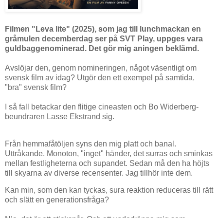
Filmen "Leva lite" (2025), som jag till lunchmackan en
gråmulen decemberdag ser på SVT Play, uppges vara
guldbaggenominerad. Det gör mig aningen beklämd.
Avslöjar den, genom nomineringen, något väsentligt om
svensk film av idag? Utgör den ett exempel på samtida,
"bra" svensk film?
I så fall betackar den flitige cineasten och Bo Widerberg-
beundraren Lasse Ekstrand sig.
Från hemmafåtöljen syns den mig platt och banal.
Uttråkande. Monoton, "inget" händer, det surras och sminkas
mellan festligheterna och supandet. Sedan må den ha höjts
till skyarna av diverse recensenter. Jag tillhör inte dem.
Kan min, som den kan tyckas, sura reaktion reduceras till rätt
och slätt en generationsfråga?