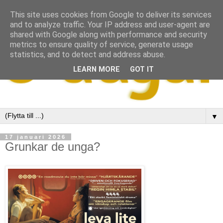
This site uses cookies from Google to deliver its services
and to analyze traffic. Your IP address and user-agent are
shared with Google along with performance and security
metrics to ensure quality of service, generate usage
statistics, and to detect and address abuse.
LEARN MORE
GOT IT
▼
17 januari 2026
Grunkar de unga?