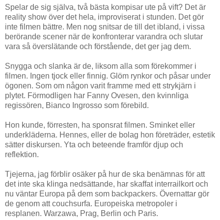
Spelar de sig själva, två bästa kompisar ute på vift? Det är
reality show över det hela, improviserat i stunden. Det gör
inte filmen bättre. Men nog snitsar de till det ibland, i vissa
berörande scener när de konfronterar varandra och slutar
vara så överslätande och förstående, det ger jag dem.
Snygga och slanka är de, liksom alla som förekommer i
filmen. Ingen tjock eller finnig. Glöm rynkor och påsar under
ögonen. Som om någon varit framme med ett strykjärn i
plytet. Förmodligen har Fanny Ovesen, den kvinnliga
regissören, Bianco Ingrosso som förebild.
Hon kunde, förresten, ha sponsrat filmen. Sminket eller
underkläderna. Hennes, eller de bolag hon företräder, estetik
sätter diskursen. Yta och beteende framför djup och
reflektion.
Tjejerna, jag förblir osäker på hur de ska benämnas för att
det inte ska klinga nedsättande, har skaffat interrailkort och
nu väntar Europa på dem som backpackers. Övernattar gör
de genom att couchsurfa. Europeiska metropoler i
resplanen. Warzawa, Prag, Berlin och Paris.