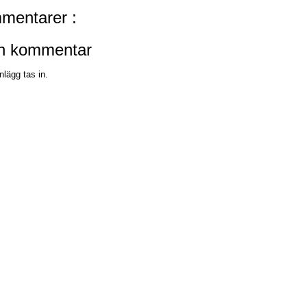
mentarer :
en kommentar
nlägg tas in.