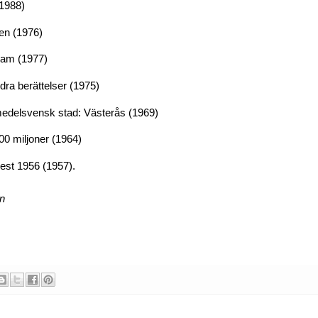
1988)
den
(1976)
nsam
(1977)
ra berättelser
(1975)
medelsvensk stad: Västerås
(1969)
0 miljoner
(1964)
est 1956 (1957).
en