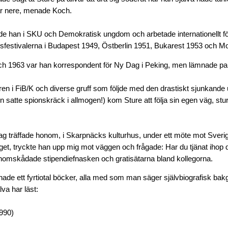
r nere, menade Koch.
ade han i SKU och Demokratisk ungdom och arbetade internationellt f
festivalerna i Budapest 1949, Östberlin 1951, Bukarest 1953 och M
ch 1963 var han korrespondent för Ny Dag i Peking, men lämnade par
ren i FiB/K och diverse gruff som följde med den drastiskt sjunkande 
n satte spionskräck i allmogen!) kom Sture att följa sin egen väg, st
ag träffade honom, i Skarpnäcks kulturhus, under ett möte mot Sveri
get, tryckte han upp mig mot väggen och frågade: Har du tjänat ihop d
omskådade stipendiefnasken och gratisätarna bland kollegorna.
nade ett fyrtiotal böcker, alla med som man säger självbiografisk ba
va har läst:
990)