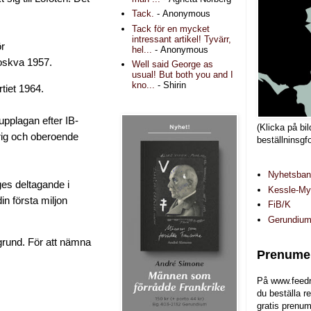
Tack.
- Anonymous
Tack för en mycket
intressant artikel! Tyvärr,
ör
hel...
- Anonymous
oskva 1957.
Well said George as
usual! But both you and I
kno...
- Shirin
tiet 1964.
upplagan efter IB-
(Klicka på bil
urig och oberoende
beställninsgf
Nyhetsba
ges deltagande i
Kessle-Myr
in första miljon
FiB/K
Gerundiu
kgrund. För att nämna
Prenumer
På www.feedr
du beställa r
gratis prenum