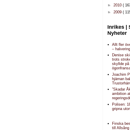
►
2010
( 16
►
2009
( 11
Inrikes |
Nyheter
Allt fler ö
– halverin
Denise sk
trots strok
skyllde på
ögonfrans
Joachim P
hjärnan b
Trustorhär
”Skadar Å
ambition a
regeringsd
Polisen: 1
gripna uto
Finska bes
till Allså