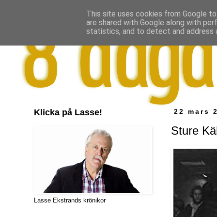
This site uses cookies from Google to 
are shared with Google along with per
statistics, and to detect and address 
Klicka på Lasse!
22 mars 
Sture Kä
Lasse Ekstrands krönikor