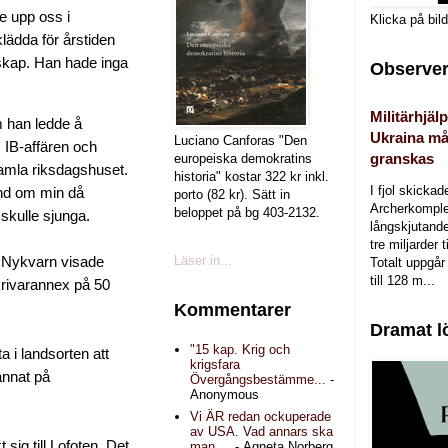
de upp oss i
Klicka på bil
klädda för årstiden
skap. Han hade inga
Observer
Militärhjälp
m han ledde å
Ukraina må
Luciano Canforas "Den
 IB-affären och
granskas
europeiska demokratins
amla riksdagshuset.
historia" kostar 322 kr inkl.
I fjol skicka
und om min då
porto (82 kr). Sätt in
Archerkomple
beloppet på bg 403-2132.
 skulle sjunga.
långskjutande a
tre miljarder t
Läser in...
 Nykvarn visade
Totalt uppgår 
till 128 m...
krivarannex på 50
Kommentarer
Dramat l
"15 kap. Krig och
 i landsorten att
krigsfara
annat på
Övergångsbestämme...
-
Anonymous
Vi ÄR redan ockuperade
av USA. Vad annars ska
sig till Lofoten. Det
man ...
- Agneta Norberg