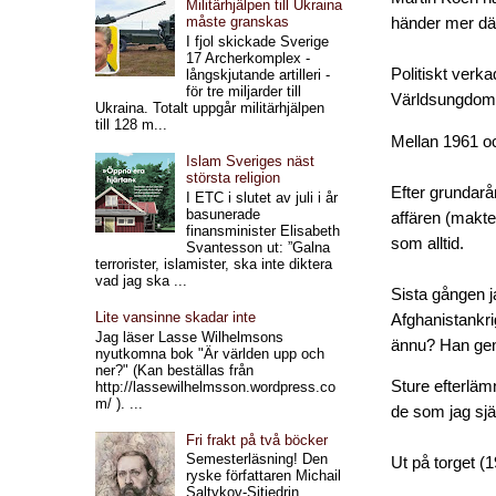
Militärhjälpen till Ukraina
måste granskas
händer mer dä
I fjol skickade Sverige
17 Archerkomplex -
Politiskt verk
långskjutande artilleri -
för tre miljarder till
Världsungdoms
Ukraina. Totalt uppgår militärhjälpen
till 128 m...
Mellan 1961 o
Islam Sveriges näst
största religion
Efter grundarå
I ETC i slutet av juli i år
basunerade
affären (makte
finansminister Elisabeth
som alltid.
Svantesson ut: ”Galna
terrorister, islamister, ska inte diktera
vad jag ska ...
Sista gången j
Lite vansinne skadar inte
Afghanistankri
Jag läser Lasse Wilhelmsons
ännu? Han gen
nyutkomna bok "Är världen upp och
ner?" (Kan beställas från
Sture efterläm
http://lassewilhelmsson.wordpress.co
m/ ). ...
de som jag själ
Fri frakt på två böcker
Semesterläsning! Den
U
t på torget
(1
ryske författaren Michail
Saltykov-Sjtjedrin