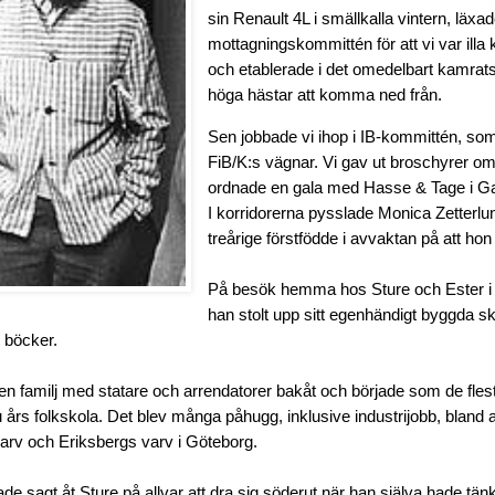
sin Renault 4L i smällkalla vintern, läxa
mottagningskommittén för att vi var illa 
och etablerade i det omedelbart kamrat
höga hästar att komma ned från.
Sen jobbade vi ihop i IB-kommittén, so
FiB/K:s vägnar. Vi gav ut broschyrer om
ordnade en gala med Hasse & Tage i G
I korridorerna pysslade Monica Zetterl
treårige förstfödde i avvaktan på att hon
På besök hemma hos Sture och Ester i
han stolt upp sitt egenhändigt byggda s
v böcker.
n familj med statare och arrendatorer bakåt och började som de flesta
ju års folkskola. Det blev många påhugg, inklusive industrijobb, bland 
arv och Eriksbergs varv i Göteborg.
e sagt åt Sture på allvar att dra sig söderut när han själva hade tänkt 