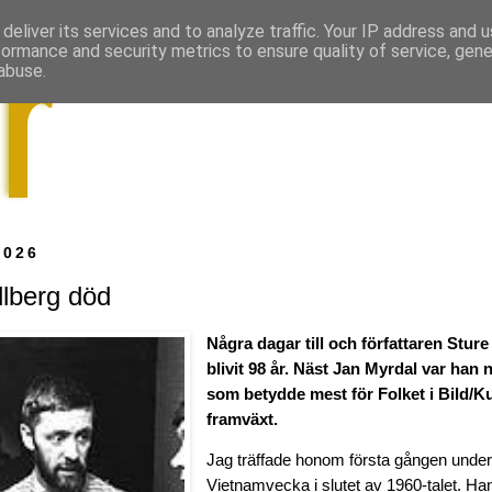
deliver its services and to analyze traffic. Your IP address and 
formance and security metrics to ensure quality of service, gen
abuse.
2026
llberg död
Några dagar till och författaren Sture
blivit 98 år. Näst Jan Myrdal var han 
som betydde mest för Folket i Bild/Ku
framväxt.
Jag träffade honom första gången unde
Vietnamvecka i slutet av 1960-talet. Han