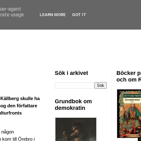
user-agent
erate usage
LEARN MORE
GOT IT
Sök i arkivet
Böcker p
och om 
 Källberg skulle ha
Grundbok om
nog den författare
demokratin
lturfronts
r någon
 kom till Örebro i