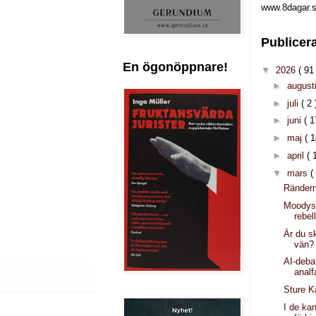
www.8dagar.s
Publicer
En ögonöppnare!
▼
2026
( 91 
►
august
►
juli
( 2 
►
juni
( 1
►
maj
( 1
►
april
( 
▼
mars
(
Rändern
Moodys
rebel
Är du sk
vän?
AI-deb
analf
Sture K
I de ka