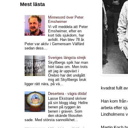
Mest lästa
Minnesord över Peter
Emsheimer
Vi vill meddela att Peter
Emsheimer, efter en
kort tids sjukdom, har
avlidit. Han blev 78 år.
Peter var aktiv i Gemensam Välfärd
sedan dess...
Sveriges längsta strejk
Skyllbergs spik har man
hört talas om. Men trots
att jag är uppväxt i
Örebro har det undgått
mig att Skyllbergs bruk
ligger rätt nära, på vä...
kvadrat fullt a
Desertera - vägra döda!
Lasse Ekstrand skriver
Han kom från e
på sin blogg idag: Hellre
benen på ryggen än
arbeta efter s
benen i graven. Som
Lindholmens v
den okände filosofen
sade. Med största sannolikhet...
Martin Koch had