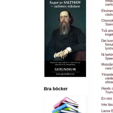
förbj
samta
Ekstran
väsk
Chomsk
Stein
Två am
krige
Det ko
förnu
tystn
Ni behöv
Spee
Motstå
vara 
Yttrand
värd
oföre
Bra böcker
Hands o
Trum
En röst
Inte läs
Lasse E