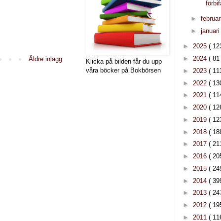
förbi
►
februar
►
januar
►
2025
( 12
►
2024
( 81 
Äldre inlägg
Klicka på bilden får du upp
våra böcker på Bokbörsen
►
2023
( 11
►
2022
( 13
►
2021
( 11
►
2020
( 12
►
2019
( 12
►
2018
( 18
►
2017
( 21
►
2016
( 20
►
2015
( 24
►
2014
( 39
►
2013
( 24
►
2012
( 19
►
2011
( 11