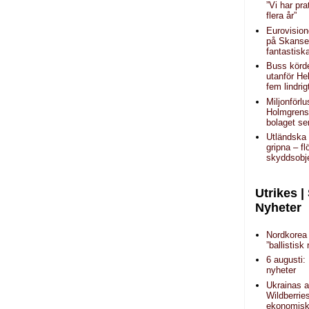
”Vi har pra
flera år”
Eurovision
på Skans
fantastisk
Buss körde
utanför He
fem lindri
Miljonförlu
Holmgrens
bolaget se
Utländska
gripna – f
skyddsobj
Utrikes |
Nyheter
Nordkorea 
”ballistisk 
6 augusti:
nyheter
Ukrainas a
Wildberrie
ekonomisk 