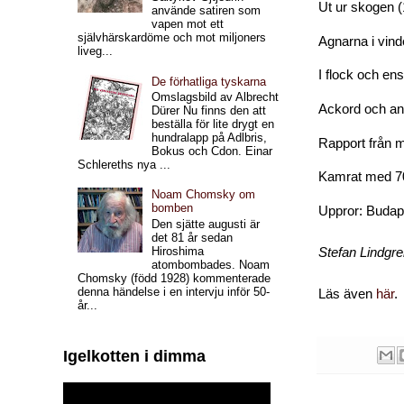
Ut ur skogen
(
använde satiren som
vapen mot ett
självhärskardöme och mot miljoners
Agnarna i vin
liveg...
I
flock och e
De förhatliga tyskarna
Omslagsbild av Albrecht
Ackord och and
Dürer Nu finns den att
beställa för lite drygt en
hundralapp på Adlbris,
Rapport från 
Bokus och Cdon. Einar
Schlereths nya ...
Kamrat med 70
Noam Chomsky om
bomben
Uppror: Budap
Den sjätte augusti är
det 81 år sedan
Hiroshima
Stefan Lindgr
atombombades. Noam
Chomsky (född 1928) kommenterade
denna händelse i en intervju inför 50-
Läs även
här
.
år...
Igelkotten i dimma