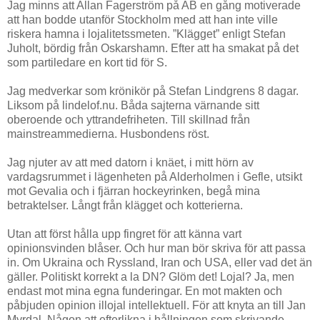
Jag minns att Allan Fagerström på AB en gång motiverade
att han bodde utanför Stockholm med att han inte ville
riskera hamna i lojalitetssmeten. ”Klägget” enligt Stefan
Juholt, bördig från Oskarshamn. Efter att ha smakat på det
som partiledare en kort tid för S.
Jag medverkar som krönikör på Stefan Lindgrens 8 dagar.
Liksom på lindelof.nu. Båda sajterna värnande sitt
oberoende och yttrandefriheten. Till skillnad från
mainstreammedierna. Husbondens röst.
Jag njuter av att med datorn i knäet, i mitt hörn av
vardagsrummet i lägenheten på Alderholmen i Gefle, utsikt
mot Gevalia och i fjärran hockeyrinken, begå mina
betraktelser. Långt från klägget och kotterierna.
Utan att först hålla upp fingret för att känna vart
opinionsvinden blåser. Och hur man bör skriva för att passa
in. Om Ukraina och Ryssland, Iran och USA, eller vad det än
gäller. Politiskt korrekt a la DN? Glöm det! Lojal? Ja, men
endast mot mina egna funderingar. En mot makten och
påbjuden opinion illojal intellektuell. För att knyta an till Jan
Myrdal. Någon att efterlikna i hållningen som skrivande