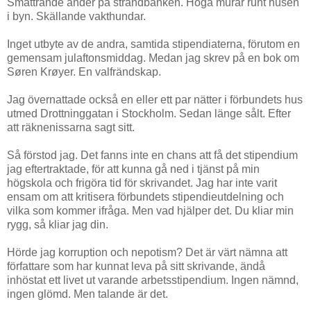
Smattrande änder på strandbanken. Höga murar runt husen
i byn. Skällande vakthundar.
Inget utbyte av de andra, samtida stipendiaterna, förutom en
gemensam julaftonsmiddag. Medan jag skrev på en bok om
Søren Krøyer. En valfrändskap.
Jag övernattade också en eller ett par nätter i förbundets hus
utmed Drottninggatan i Stockholm. Sedan länge sålt. Efter
att räknenissarna sagt sitt.
Så förstod jag. Det fanns inte en chans att få det stipendium
jag eftertraktade, för att kunna gå ned i tjänst på min
högskola och frigöra tid för skrivandet. Jag har inte varit
ensam om att kritisera förbundets stipendieutdelning och
vilka som kommer ifråga. Men vad hjälper det. Du kliar min
rygg, så kliar jag din.
Hörde jag korruption och nepotism? Det är värt nämna att
författare som har kunnat leva på sitt skrivande, ändå
inhöstat ett livet ut varande arbetsstipendium. Ingen nämnd,
ingen glömd. Men talande är det.