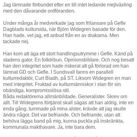
Jag lämnade förbundet efter en till intet ledande mejlväxling
med den dåvarande ordföranden.
Under många år medverkade jag som frilansare på Gefle
Dagblads kultursida, när Björn Widegren basade för den.
Han hade, vet jag, ett anbud från en av drakarna. Men
tackade nej.
Han kom att äga ett stort handlingsutrymme i Gefle. Känd på
stadens gator. En folktribun. Opinionsbildare. Och nog besatt
han den integritet som hade riskerat att gå förlorad om han
lämnat GD och Gefle. I Sundsvall fanns en parallell
kulturredaktör, Curt Bladh, på ST. Liksom Widegren en man
med integritet. Fruktad av kulturmänniskor i stan för sin
obändiga, kompromisslösa stil.
Båda redaktörerna allmänbildade. Generalister. Skrev om
allt. Till Widegrens förtjänst skall sägas att han aldrig, inte en
enda gång, tummade på mina alster, krävde att jag skulle
ändra något. Det var befriande. Och befriande, utan att
behöva lägga band på mig, kunna puckla på inskränkta,
kommunala makthavare. Ja, inte bara dem.