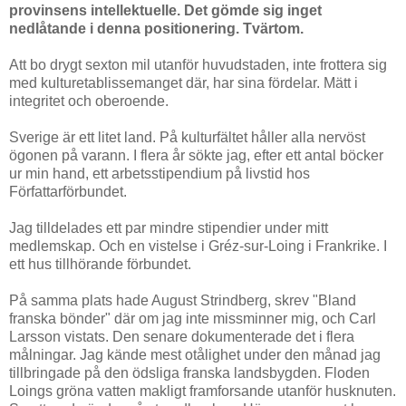
provinsens intellektuelle. Det gömde sig inget
nedlåtande i denna positionering. Tvärtom.
Att bo drygt sexton mil utanför huvudstaden, inte frottera sig
med kulturetablissemanget där, har sina fördelar. Mätt i
integritet och oberoende.
Sverige är ett litet land. På kulturfältet håller alla nervöst
ögonen på varann. I flera år sökte jag, efter ett antal böcker
ur min hand, ett arbetsstipendium på livstid hos
Författarförbundet.
Jag tilldelades ett par mindre stipendier under mitt
medlemskap. Och en vistelse i Gréz-sur-Loing i Frankrike. I
ett hus tillhörande förbundet.
På samma plats hade August Strindberg, skrev "Bland
franska bönder" där om jag inte missminner mig, och Carl
Larsson vistats. Den senare dokumenterade det i flera
målningar. Jag kände mest otålighet under den månad jag
tillbringade på den ödsliga franska landsbygden. Floden
Loings gröna vatten makligt framforsande utanför husknuten.