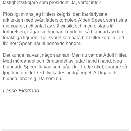
fastighetsskojare som president. Ja, varför inte?
Plötsligt minns jag Hitlers kelgris, den karriärlystna
arkitekten med svårt faderskomplex, Albert Speer, som i sina
memoarer, i ett anfall av självinsikt och med distans till
förförelsen, frågar sig hur han kunde bli så bländad av den
föraktliga figuren. Tja, svaret kan bara bli: Hitler kom in i ert
liv, herr Speer, när ni behövde honom.
Det kunde ha varit någon annan. Men nu var det Adolf Hitler.
Med mördandet och förintandet av judar hand i hand. Nog
blundade Speer för vad som pågick i Tredje riket, snarare så
ljög han om det. Och lyckades undgå repet. Att tiga och
blunda lönar sig. Då som nu.
Lasse Ekstrand