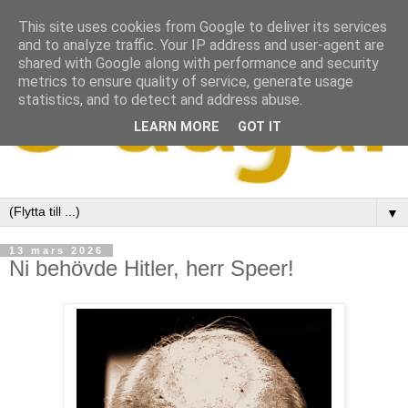
This site uses cookies from Google to deliver its services
and to analyze traffic. Your IP address and user-agent are
shared with Google along with performance and security
metrics to ensure quality of service, generate usage
statistics, and to detect and address abuse.
LEARN MORE
GOT IT
▼
13 mars 2026
Ni behövde Hitler, herr Speer!