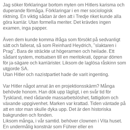
Jag söker förklaringar bortom myten om Hitlers karisma och
duperande förmåga. Förklaringar i en mer sociologisk
riktning. En viktig sådan är den att i Tredje riket kunde alla
göra karriär. Utan formella meriter. Det krävdes ingen
examen, inga papper.
Även dem kunde komma ifråga som försökt på sedvanligt
sätt och fallerat, så som Reinhard Heydrich, "slaktaren i
Prag". Bara de sträckte ut högerarmen och heilade. Ett
sådant system, motsatsen till en meritokrati, öppnar dörren
för ja-sägare och karriärister. Liksom de laglösa råskinn som
utgjorde SA.
Utan Hitler och nazistpartiet hade de varit ingenting.
Var Hitler något annat än en projektionsskärm? Många
behövde honom. Han dök upp lägligt, i en svår tid för
Tyskland, med rådande massarbetslöshet, fattigdom och
växande uppgivenhet. Marken var krattad. Tiden väntade på
att en stor man skulle dyka upp. Det är den historiska
bakgrunden och fonden.
Liksom många, i vår samtid. behöver clownen i Vita huset.
En undermålig konstnär som Führer eller en