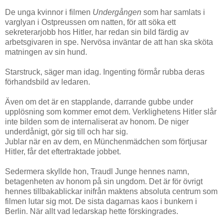
De unga kvinnor i filmen
Undergången
som har samlats i
varglyan i Ostpreussen om natten, för att söka ett
sekreterarjobb hos Hitler, har redan sin bild färdig av
arbetsgivaren in spe. Nervösa inväntar de att han ska sköta
matningen av sin hund.
Starstruck, säger man idag. Ingenting förmår rubba deras
förhandsbild av ledaren.
Även om det är en stapplande, darrande gubbe under
upplösning som kommer emot dem. Verklighetens Hitler slår
inte bilden som de internaliserat av honom. De niger
underdånigt, gör sig till och har sig.
Jublar när en av dem, en Münchenmädchen som förtjusar
Hitler, får det eftertraktade jobbet.
Sedermera skyllde hon, Traudl Junge hennes namn,
betagenheten av honom på sin ungdom. Det är för övrigt
hennes tillbakablickar inifrån maktens absoluta centrum som
filmen lutar sig mot. De sista dagarnas kaos i bunkern i
Berlin. När allt vad ledarskap hette förskingrades.