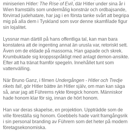
miniserien
Hitler: The Rise of Evil
, där Hitler under sina år i
Wien framställs som undermålig konstnär och ordbajsande,
förvirrad judehatare, har jag i en första tanke svårt att begripa
mig på alla dem i Tyskland som svor denne skamfilade figur
sin lojalitet.
Lyssnar man därtill på hans offentliga tal, kan man bara
konstatera att de ingenting annat än urusla var, retoriskt sett.
Även om de eldade på massorna. Han gapade och skrek.
Krumbuktade sig kroppsspråkligt med anlagt demon-ansikte.
Efter att ha tränat framför spegeln. Innehållet tunt som
vattenvälling.
När Bruno Ganz, i filmen
Undergången - Hitler och Tredje
rikets fall
, gör Hitler bättre än Hitler själv, om man kan säga
så, anar jag att Führerns rykte föregick honom. Människor
hade honom klar för sig, innan de hört honom.
Han var deras skapelse, en projektion. Uppträdde som de
ville föreställa sig honom. Goebbels hade varit framgångsrik
i sin personal branding av Führern som det heter på modern
företagsekonomiska.