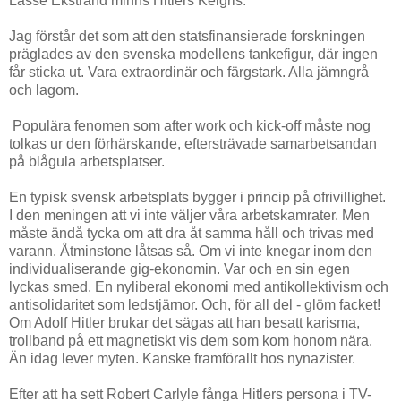
Lasse Ekstrand minns Hitlers Kelgris.
Jag förstår det som att den statsfinansierade forskningen
präglades av den svenska modellens tankefigur, där ingen
får sticka ut. Vara extraordinär och färgstark. Alla jämngrå
och lagom.
Populära fenomen som after work och kick-off måste nog
tolkas ur den förhärskande, eftersträvade samarbetsandan
på blågula arbetsplatser.
En typisk svensk arbetsplats bygger i princip på ofrivillighet.
I den meningen att vi inte väljer våra arbetskamrater. Men
måste ändå tycka om att dra åt samma håll och trivas med
varann. Åtminstone låtsas så. Om vi inte knegar inom den
individualiserande gig-ekonomin. Var och en sin egen
lyckas smed. En nyliberal ekonomi med antikollektivism och
antisolidaritet som ledstjärnor. Och, för all del - glöm facket!
Om Adolf Hitler brukar det sägas att han besatt karisma,
trollband på ett magnetiskt vis dem som kom honom nära.
Än idag lever myten. Kanske framförallt hos nynazister.
Efter att ha sett Robert Carlyle fånga Hitlers persona i TV-