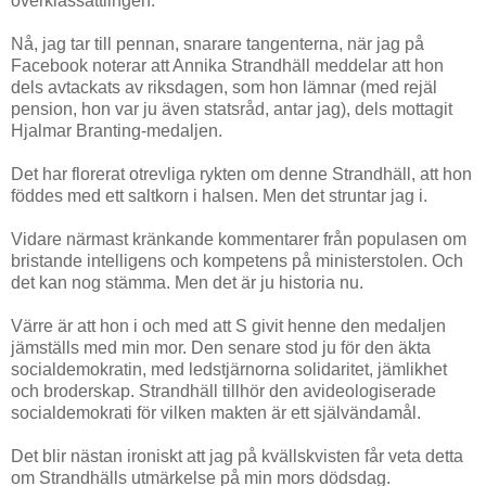
överklassättlingen.
Nå, jag tar till pennan, snarare tangenterna, när jag på
Facebook noterar att Annika Strandhäll meddelar att hon
dels avtackats av riksdagen, som hon lämnar (med rejäl
pension, hon var ju även statsråd, antar jag), dels mottagit
Hjalmar Branting-medaljen.
Det har florerat otrevliga rykten om denne Strandhäll, att hon
föddes med ett saltkorn i halsen. Men det struntar jag i.
Vidare närmast kränkande kommentarer från populasen om
bristande intelligens och kompetens på ministerstolen. Och
det kan nog stämma. Men det är ju historia nu.
Värre är att hon i och med att S givit henne den medaljen
jämställs med min mor. Den senare stod ju för den äkta
socialdemokratin, med ledstjärnorna solidaritet, jämlikhet
och broderskap. Strandhäll tillhör den avideologiserade
socialdemokrati för vilken makten är ett självändamål.
Det blir nästan ironiskt att jag på kvällskvisten får veta detta
om Strandhälls utmärkelse på min mors dödsdag.