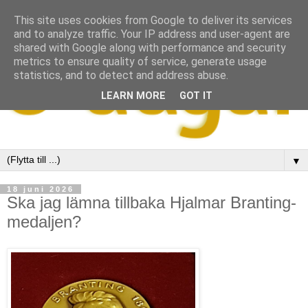
This site uses cookies from Google to deliver its services
and to analyze traffic. Your IP address and user-agent are
shared with Google along with performance and security
metrics to ensure quality of service, generate usage
statistics, and to detect and address abuse.
LEARN MORE
GOT IT
▼
18 juni 2026
Ska jag lämna tillbaka Hjalmar Branting-
medaljen?