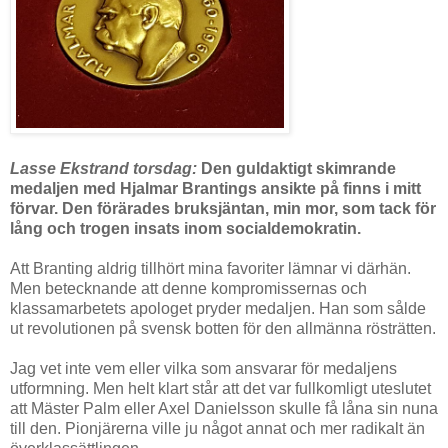
Lasse Ekstrand torsdag:
Den guldaktigt skimrande
medaljen med Hjalmar Brantings ansikte på finns i mitt
förvar. Den förärades bruksjäntan, min mor, som tack för
lång och trogen insats inom socialdemokratin.
Att Branting aldrig tillhört mina favoriter lämnar vi därhän.
Men betecknande att denne kompromissernas och
klassamarbetets apologet pryder medaljen. Han som sålde
ut revolutionen på svensk botten för den allmänna rösträtten.
Jag vet inte vem eller vilka som ansvarar för medaljens
utformning. Men helt klart står att det var fullkomligt uteslutet
att Mäster Palm eller Axel Danielsson skulle få låna sin nuna
till den. Pionjärerna ville ju något annat och mer radikalt än