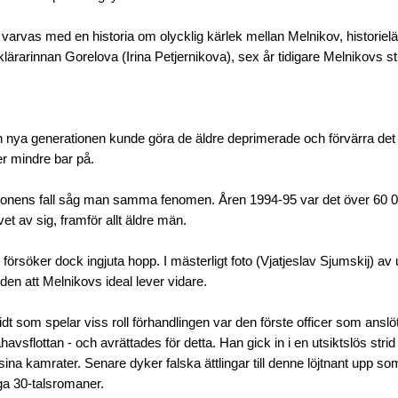
 varvas med en historia om olycklig kärlek mellan Melnikov, historiel
lärarinnan Gorelova (Irina Petjernikova), sex år tidigare Melnikovs st
 nya generationen kunde göra de äldre deprimerade och förvärra de
er mindre bar på.
nionens fall såg man samma fenomen. Åren 1994-95 var det över 60
vet av sig, framför allt äldre män.
 försöker dock ingjuta hopp. I mästerligt foto (Vjatjeslav Sjumskij) a
den att Melnikovs ideal lever vidare.
t som spelar viss roll förhandlingen var den förste officer som anslöt 
havsflottan - och avrättades för detta. Han gick in i en utsiktslös strid 
ina kamrater. Senare dyker falska ättlingar till denne löjtnant upp som
ga 30-talsromaner.