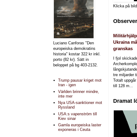
Klicka på bil
Observer
Militärhjälp
Ukraina må
Luciano Canforas "Den
granskas
europeiska demokratins
historia" kostar 322 kr inkl.
I fjol skicka
porto (82 kr). Sätt in
Archerkomple
beloppet på bg 403-2132.
långskjutande a
tre miljarder t
Totalt uppgår 
Trump pausar kriget mot
Iran - igen
till 128 m...
Världen brinner mindre,
inte mer
Dramat l
Nya USA-sanktioner mot
Ryssland
USA:s vapenström till
Kiev sinar
Gamla europeiska laster
exponeras i Ceuta