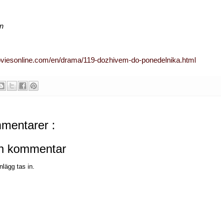
en
moviesonline.com/en/drama/119-dozhivem-do-ponedelnika.html
mentarer :
en kommentar
nlägg tas in.