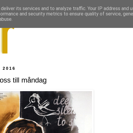
deliver its services and to analyze traffic. Your IP address and 
formance and security metrics to ensure quality of service, gen
abuse.
i 2016
 oss till måndag