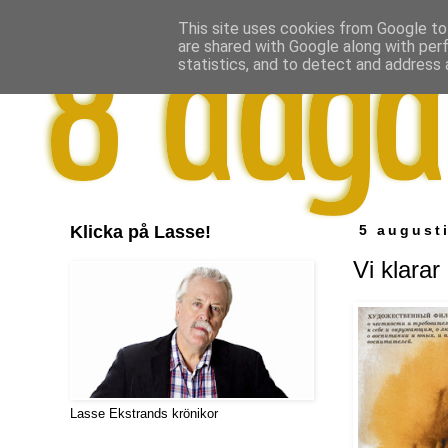
This site uses cookies from Google to 
are shared with Google along with per
statistics, and to detect and address 
Klicka på Lasse!
5 august
Vi klarar
Lasse Ekstrands krönikor