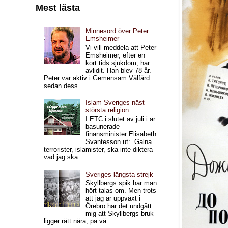
Mest lästa
Minnesord över Peter
Emsheimer
Vi vill meddela att Peter
Emsheimer, efter en
kort tids sjukdom, har
avlidit. Han blev 78 år.
Peter var aktiv i Gemensam Välfärd
sedan dess...
Islam Sveriges näst
största religion
I ETC i slutet av juli i år
basunerade
finansminister Elisabeth
Svantesson ut: ”Galna
terrorister, islamister, ska inte diktera
vad jag ska ...
Sveriges längsta strejk
Skyllbergs spik har man
hört talas om. Men trots
att jag är uppväxt i
Örebro har det undgått
mig att Skyllbergs bruk
ligger rätt nära, på vä...