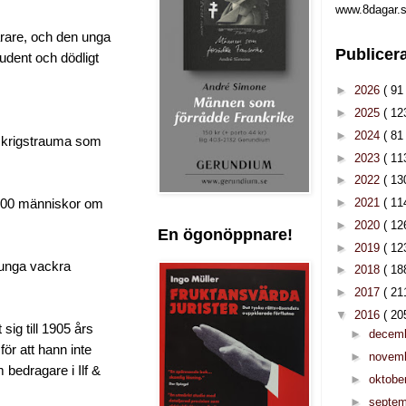
www.8dagar.s
ärare, och den unga
Publicer
udent och dödligt
►
2026
( 91 
►
2025
( 12
►
2024
( 81 
t krigstrauma som
►
2023
( 11
►
2022
( 13
►
2021
( 11
 000 människor om
►
2020
( 12
En ögonöppnare!
►
2019
( 12
v unga vackra
►
2018
( 18
►
2017
( 21
▼
2016
( 20
sig till 1905 års
►
decem
för att hann inte
►
novem
 bedragare i Ilf &
►
oktobe
►
septe