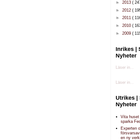
►
2013
( 24
►
2012
( 19
►
2011
( 11
►
2010
( 16
►
2009
( 11
Inrikes |
Nyheter
Läser in...
Läser in...
Utrikes |
Nyheter
Vita huset
sparka Fe
Experten 
försvarsav
en ny verk