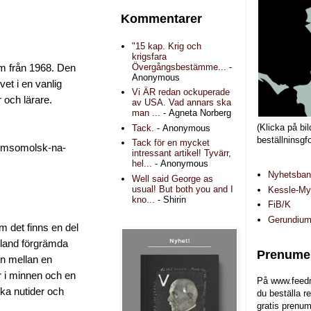
Kommentarer
"15 kap. Krig och
krigsfara
Övergångsbestämme...
-
ilm från 1968. Den
Anonymous
vet i en vanlig
Vi ÄR redan ockuperade
 och lärare.
av USA. Vad annars ska
man ...
- Agneta Norberg
(Klicka på bil
Tack.
- Anonymous
beställninsgf
Tack för en mycket
Komsomolsk-na-
intressant artikel! Tyvärr,
hel...
- Anonymous
Nyhetsba
Well said George as
usual! But both you and I
Kessle-Myr
kno...
- Shirin
FiB/K
Gerundiu
om det finns en del
bland förgrämda
Prenumer
en mellan en
r i minnen och en
På www.feedr
ika nutider och
du beställa r
gratis prenum