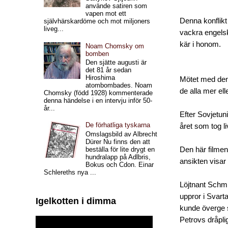
använde satiren som
vapen mot ett
Denna konflikt
självhärskardöme och mot miljoners
liveg...
vackra engelsk
kär i honom.
Noam Chomsky om
bomben
Den sjätte augusti är
det 81 år sedan
Hiroshima
Mötet med den
atombombades. Noam
de alla mer ell
Chomsky (född 1928) kommenterade
denna händelse i en intervju inför 50-
år...
Efter Sovjetu
De förhatliga tyskarna
året som tog li
Omslagsbild av Albrecht
Dürer Nu finns den att
Den här filmen
beställa för lite drygt en
hundralapp på Adlbris,
ansikten visar 
Bokus och Cdon. Einar
Schlereths nya ...
Löjtnant Schmid
uppror i Svarta
Igelkotten i dimma
kunde överge s
Petrovs dråpli