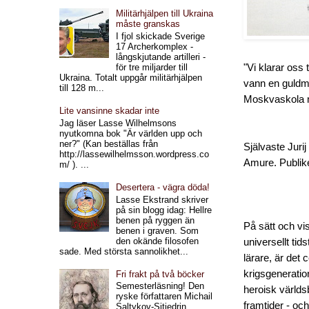
Militärhjälpen till Ukraina
måste granskas
I fjol skickade Sverige
17 Archerkomplex -
långskjutande artilleri -
"Vi klarar oss 
för tre miljarder till
Ukraina. Totalt uppgår militärhjälpen
vann en guldme
till 128 m...
Moskvaskola m
Lite vansinne skadar inte
Jag läser Lasse Wilhelmsons
nyutkomna bok "Är världen upp och
ner?" (Kan beställas från
Självaste Jur
http://lassewilhelmsson.wordpress.co
Amure. Publik
m/ ). ...
Desertera - vägra döda!
Lasse Ekstrand skriver
på sin blogg idag: Hellre
benen på ryggen än
På sätt och vis
benen i graven. Som
den okände filosofen
universellt ti
sade. Med största sannolikhet...
lärare, är det 
krigsgeneratio
Fri frakt på två böcker
Semesterläsning! Den
heroisk världs
ryske författaren Michail
framtider - och 
Saltykov-Sjtjedrin