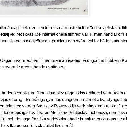
till måndag" heter en i en för oss närmaste helt okänd sovjetisk spelf
dalj vid Moskvas 6:e internationella filmfestival.
Filmen handlar om li
ed alla dess glädjeämnen, problem och svåra val för både studenter
ij Gagarin var med när filmen premiärvisades på ungdomsklubben i 
en svarade med stående ovationer.
 är det begripligt att filmen inte blev någon kioskvältare i väst. Även 
dstypiska drag - frispråkiga gymnasieungdomarna mot allvarstyngda, i
centrala i regissören Stanislav Rostovskijs verk något annat - konflikt
n, förkroppsligad av läraren Melnikov (Vjatjeslav Tichonov), som leve
bild, och de unga för vilka världskriget hade hunnit överskuggas av ol
för vilka personlig lycka blivit livets mål.