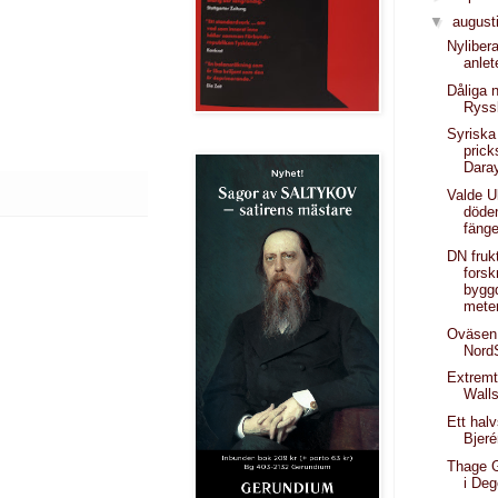
▼
august
Nyliber
anlet
Dåliga 
Ryss
Syriska
prick
Dara
Valde Ul
döde
fäng
DN fruk
forsk
byggd
mete
Oväsen
Nord
Extremt
Wall
Ett halv
Bjer
Thage G
i Deg