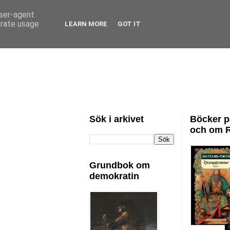
user-agent
erate usage
LEARN MORE
GOT IT
Sök i arkivet
Böcker p
och om 
Grundbok om
demokratin