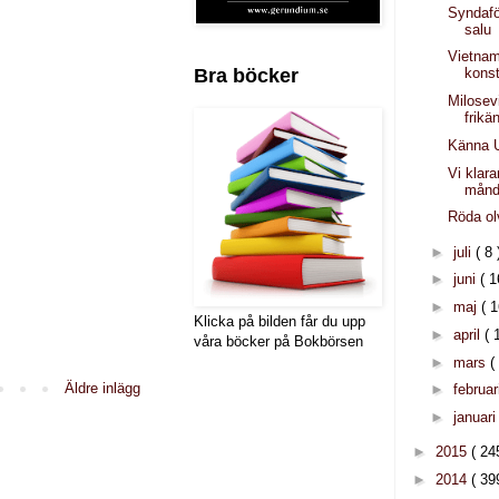
Syndaför
salu
Vietnam
Bra böcker
konst
Milosev
frikä
Känna 
Vi klarar
mån
Röda ol
►
juli
( 8 
►
juni
( 1
►
maj
( 1
Klicka på bilden får du upp
►
april
( 
våra böcker på Bokbörsen
►
mars
(
Äldre inlägg
►
februar
►
januar
►
2015
( 24
►
2014
( 39