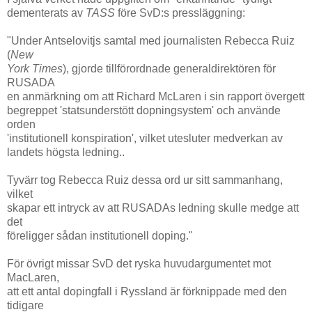
dementerats av
TASS
före SvD:s pressläggning:
"Under Antselovitjs samtal med journalisten Rebecca Ruiz
(
New
York Times
), gjorde tillförordnade generaldirektören för
RUSADA
en anmärkning om att Richard McLaren i sin rapport övergett
begreppet 'statsunderstött dopningsystem' och använde
orden
'institutionell konspiration', vilket utesluter medverkan av
landets högsta ledning..
Tyvärr tog Rebecca Ruiz dessa ord ur sitt sammanhang,
vilket
skapar ett intryck av att RUSADAs ledning skulle medge att
det
föreligger sådan institutionell doping."
För övrigt missar SvD det ryska huvudargumentet mot
MacLaren,
att ett antal dopingfall i Ryssland är förknippade med den
tidigare