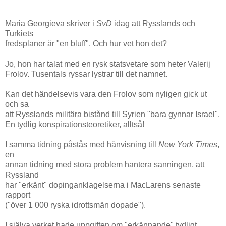
Maria Georgieva skriver i
SvD
idag att Rysslands och
Turkiets
fredsplaner är "en bluff". Och hur vet hon det?
Jo, hon har talat med en rysk statsvetare som heter Valerij
Frolov. Tusentals ryssar lystrar till det namnet.
Kan det händelsevis vara den Frolov som nyligen gick ut
och sa
att Rysslands militära bistånd till Syrien "bara gynnar Israel".
En tydlig konspirationsteoretiker, alltså!
I samma tidning påstås med hänvisning till
New York Times
,
en
annan tidning med stora problem hantera sanningen, att
Ryssland
har "erkänt" dopinganklagelserna i MacLarens senaste
rapport
("över 1 000 ryska idrottsmän dopade").
I själva verket hade uppgiften om "erkännande" tydligt