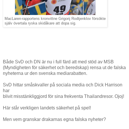
MacLaren-rapportens kronvittne Grigorij Rodtjenklov försökte
själv övertala ryska skidåkare att dopa sig.
Både SvD och DN är nu i full färd att med stöd av MSB
(Myndigheten för säkerhet och beredskap) rensa ut de falska
nyheterna ur den svenska mediarabatten.
SvD hittar småskvaller på sociala media och Dick Harrison
har
blivit misstänkliggjord för sina frekventa Thailandresor. Ojoj!
Här står verkligen landets säkerhet på spel!
Men vem granskar drakarnas egna falska nyheter?