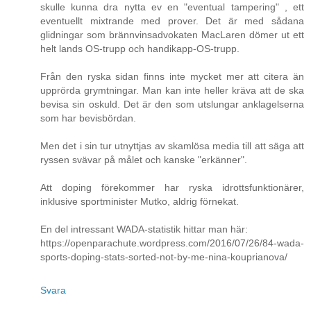
skulle kunna dra nytta ev en "eventual tampering" , ett
eventuellt mixtrande med prover. Det är med sådana
glidningar som brännvinsadvokaten MacLaren dömer ut ett
helt lands OS-trupp och handikapp-OS-trupp.
Från den ryska sidan finns inte mycket mer att citera än
upprörda grymtningar. Man kan inte heller kräva att de ska
bevisa sin oskuld. Det är den som utslungar anklagelserna
som har bevisbördan.
Men det i sin tur utnyttjas av skamlösa media till att säga att
ryssen svävar på målet och kanske "erkänner".
Att doping förekommer har ryska idrottsfunktionärer,
inklusive sportminister Mutko, aldrig förnekat.
En del intressant WADA-statistik hittar man här:
https://openparachute.wordpress.com/2016/07/26/84-wada-
sports-doping-stats-sorted-not-by-me-nina-kouprianova/
Svara