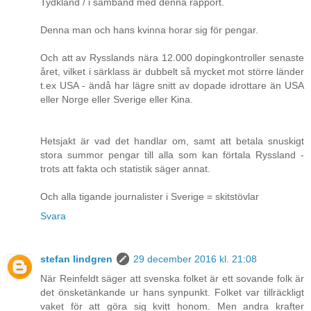
Tydkland / i samband med denna rapport.
Denna man och hans kvinna horar sig för pengar.
Och att av Rysslands nära 12.000 dopingkontroller senaste
året, vilket i särklass är dubbelt så mycket mot större länder
t.ex USA - ändå har lägre snitt av dopade idrottare än USA
eller Norge eller Sverige eller Kina.
Hetsjakt är vad det handlar om, samt att betala snuskigt
stora summor pengar till alla som kan förtala Ryssland -
trots att fakta och statistik säger annat.
Och alla tigande journalister i Sverige = skitstövlar
Svara
stefan lindgren
29 december 2016 kl. 21:08
När Reinfeldt säger att svenska folket är ett sovande folk är
det önsketänkande ur hans synpunkt. Folket var tillräckligt
vaket för att göra sig kvitt honom. Men andra krafter