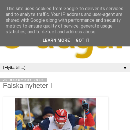
This site uses cookies from Google to deliver its services
and to analyze traffic. Your IP address and user-agent are
shared with Google along with performance and security
metrics to ensure quality of service, generate usage
statistics, and to detect and address abuse.
LEARN MORE
GOT IT
▼
29 december 2016
Falska nyheter I