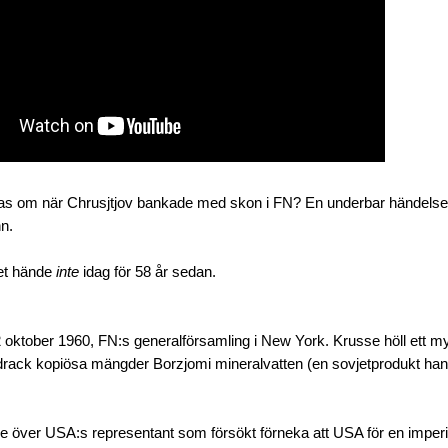
las om när Chrusjtjov bankade med skon i FN? En underbar händelse -
nn.
et hände
inte
idag för 58 år sedan.
 oktober 1960, FN:s generalförsamling i New York. Krusse höll ett myc
rack kopiösa mängder Borzjomi mineralvatten (en sovjetprodukt han g
e över USA:s representant som försökt förneka att USA för en imperiali