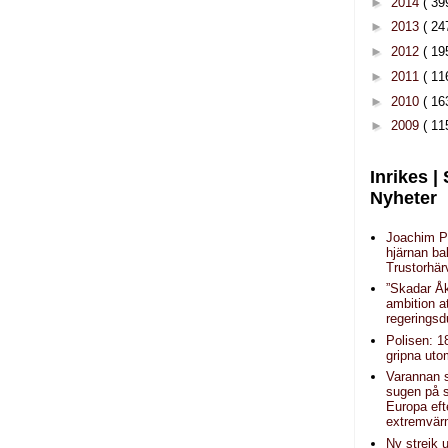
►
2014
( 39
►
2013
( 24
►
2012
( 19
►
2011
( 11
►
2010
( 16
►
2009
( 11
Inrikes |
Nyheter
Joachim P
hjärnan b
Trustorhär
”Skadar Å
ambition a
regeringsd
Polisen: 1
gripna uto
Varannan 
sugen på 
Europa eft
extremvä
Ny strejk u