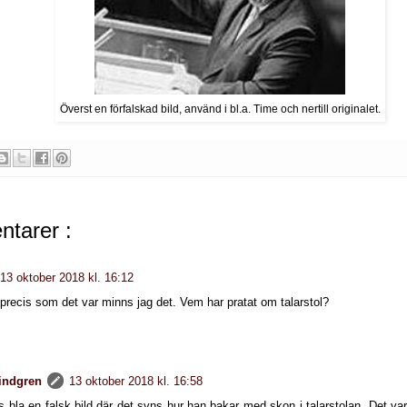
Överst en förfalskad bild, använd i bl.a. Time och nertill originalet.
tarer :
13 oktober 2018 kl. 16:12
precis som det var minns jag det. Vem har pratat om talarstol?
lindgren
13 oktober 2018 kl. 16:58
s bla en falsk bild där det syns hur han bakar med skon i talarstolan. Det var