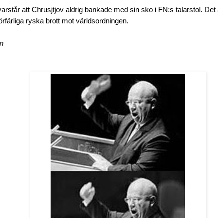
rstår att Chrusjtjov aldrig bankade med sin sko i FN:s talarstol. Det
örfärliga ryska brott mot världsordningen.
en