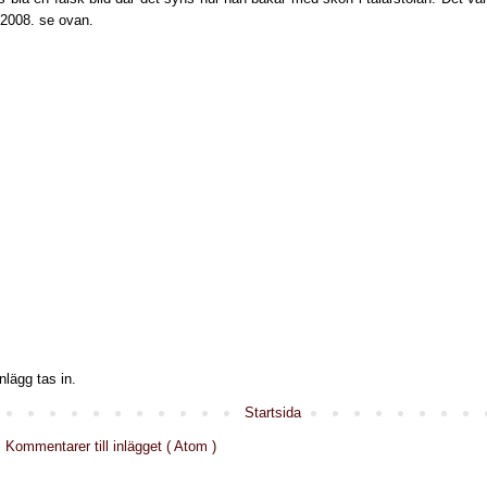
 2008. se ovan.
nlägg tas in.
Startsida
:
Kommentarer till inlägget ( Atom )