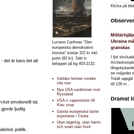
Klicka på bil
Observer
Militärhjälp
Ukraina må
Luciano Canforas "Den
granskas
europeiska demokratins
historia" kostar 322 kr inkl.
I fjol skicka
porto (82 kr). Sätt in
 det är bara det att
Archerkomple
beloppet på bg 403-2132.
långskjutande a
tre miljarder t
Totalt uppgår 
Världen brinner mindre,
inte mer
till 128 m...
Nya USA-sanktioner mot
Ryssland
Dramat l
USA:s vapenström till
ket emotionellt tal,
Kiev sinar
jorde ljudlig
Gamla europeiska laster
exponeras i Ceuta
Utan regering, utan hamn
och snart utan front
stisk politik.