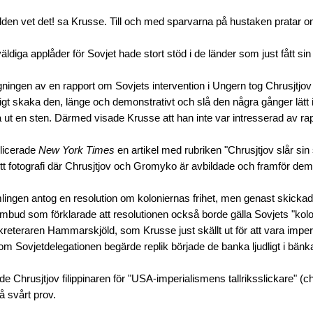
lden vet det! sa Krusse. Till och med sparvarna på hustaken pratar o
ldiga applåder för Sovjet hade stort stöd i de länder som just fått sin
ningen av en rapport om Sovjets intervention i Ungern tog Chrusjtjov
ligt skaka den, länge och demonstrativt och slå den några gånger lätt
å ut en sten. Därmed visade Krusse att han inte var intresserad av ra
licerade
New York Times
en artikel med rubriken "Chrusjtjov slår sin 
tt fotografi där Chrusjtjov och Gromyko är avbildade och framför dem
lingen antog en resolution om koloniernas frihet, men genast skick
ombud som förklarade att resolutionen också borde gälla Sovjets "kolo
reteraren Hammarskjöld, som Krusse just skällt ut för att vara imperia
m Sovjetdelegationen begärde replik började de banka ljudligt i bänk
lade Chrusjtjov filippinaren för "USA-imperialismens tallriksslickare" (ch
å svårt prov.