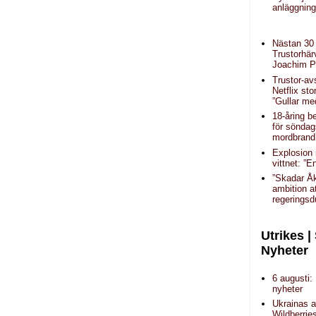
anläggning
Nästan 30 
Trustorhär
Joachim P
Trustor-av
Netflix sto
”Gullar med
18-åring b
för sönda
mordbrand 
Explosion
vittnet: ”
”Skadar Å
ambition a
regeringsd
Utrikes |
Nyheter
6 augusti:
nyheter
Ukrainas a
Wildberrie