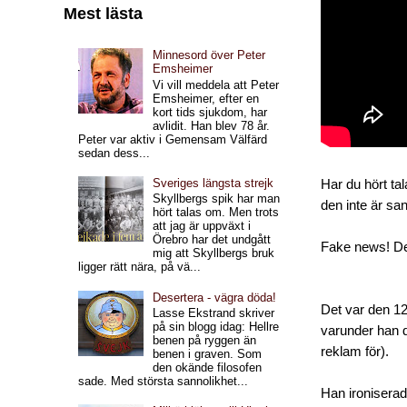
Mest lästa
Minnesord över Peter
Emsheimer
Vi vill meddela att Peter
Emsheimer, efter en
kort tids sjukdom, har
avlidit. Han blev 78 år.
Peter var aktiv i Gemensam Välfärd
sedan dess...
Sveriges längsta strejk
Har du hört ta
Skyllbergs spik har man
den inte är sa
hört talas om. Men trots
att jag är uppväxt i
Örebro har det undgått
Fake news! D
mig att Skyllbergs bruk
ligger rätt nära, på vä...
Desertera - vägra döda!
Det var den 12
Lasse Ekstrand skriver
på sin blogg idag: Hellre
varunder han d
benen på ryggen än
reklam för).
benen i graven. Som
den okände filosofen
sade. Med största sannolikhet...
Han ironiserad