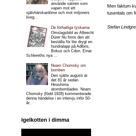
använde satiren som
Men faktum kva
vapen mot ett
självhärskardöme och mot miljoners
tusentals om f
liveg...
Stefan Lindgr
De förhatliga tyskarna
Omslagsbild av Albrecht
Dürer Nu finns den att
beställa för lite drygt en
hundralapp på Adlbris,
Bokus och Cdon. Einar
Schlereths nya ...
Noam Chomsky om
bomben
Den sjätte augusti är
det 81 år sedan
Hiroshima
atombombades. Noam
Chomsky (född 1928) kommenterade
denna händelse i en intervju inför 50-
år...
Igelkotten i dimma