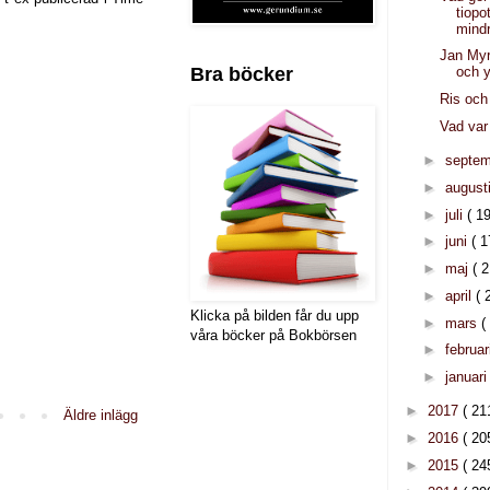
tiopo
mind
Jan My
Bra böcker
och y
Ris och
Vad var
►
septe
►
august
►
juli
( 19
►
juni
( 1
►
maj
( 2
►
april
( 
Klicka på bilden får du upp
►
mars
(
våra böcker på Bokbörsen
►
februar
►
januar
►
2017
( 21
Äldre inlägg
►
2016
( 20
►
2015
( 24