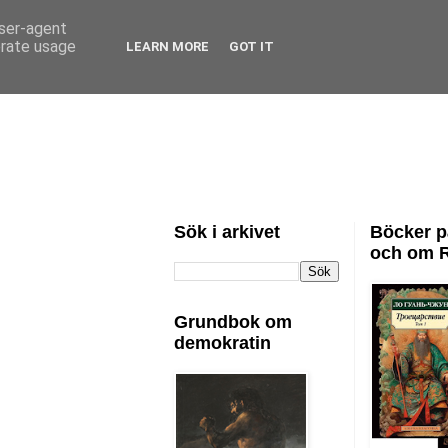
user-agent
erate usage
LEARN MORE
GOT IT
Sök i arkivet
Böcker p
och om 
Grundbok om
demokratin