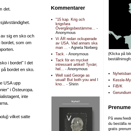
Kommentarer
m det.
"15 kap. Krig och
 självständighet.
krigsfara
Övergångsbestämme...
-
Anonymous
 av sig en sko och
Vi ÄR redan ockuperade
 i bordet, som om
av USA. Vad annars ska
man ...
- Agneta Norberg
pporten.
(Klicka på bil
Tack.
- Anonymous
beställninsgf
Tack för en mycket
sko i bordet" I det
intressant artikel! Tyvärr,
hel...
- Anonymous
 på bordet en sko.
Nyhetsba
Well said George as
usual! But both you and I
Kessle-Myr
ade USA upp
kno...
- Shirin
FiB/K
nier" i Östeuropa.
Gerundiu
listagent, inte
arna.
Prenumer
oluj) vilket satte
På www.feedr
du beställa r
gratis prenum