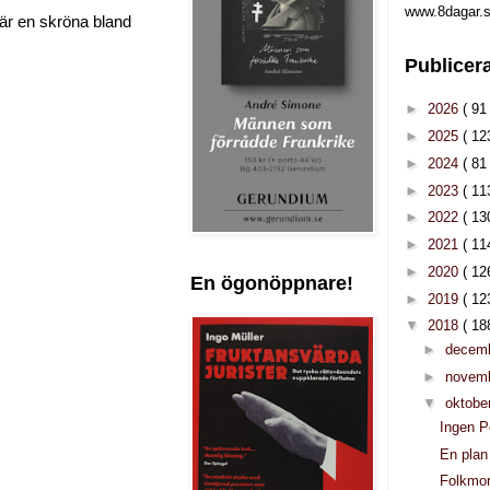
www.8dagar.s
 är en skröna bland
Publicer
►
2026
( 91 
►
2025
( 12
►
2024
( 81 
►
2023
( 11
►
2022
( 13
►
2021
( 11
►
2020
( 12
En ögonöppnare!
►
2019
( 12
▼
2018
( 18
►
decem
►
novem
▼
oktobe
Ingen P
En plan
Folkmor