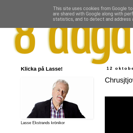
This site uses cookies from Google to 
are shared with Google along with per
statistics, and to detect and address 
Klicka på Lasse!
12 oktob
Chrusjtj
Lasse Ekstrands krönikor