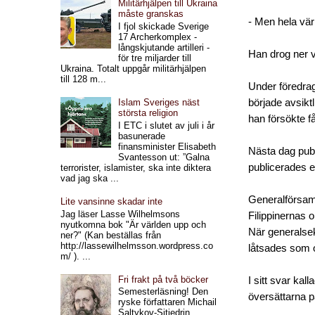
Militärhjälpen till Ukraina
måste granskas
- Men hela vär
I fjol skickade Sverige
17 Archerkomplex -
långskjutande artilleri -
Han drog ner vä
för tre miljarder till
Ukraina. Totalt uppgår militärhjälpen
till 128 m...
Under föredrag
började avsikt
Islam Sveriges näst
största religion
han försökte f
I ETC i slutet av juli i år
basunerade
finansminister Elisabeth
Nästa dag pub
Svantesson ut: ”Galna
publicerades e
terrorister, islamister, ska inte diktera
vad jag ska ...
Generalförsam
Lite vansinne skadar inte
Jag läser Lasse Wilhelmsons
Filippinernas 
nyutkomna bok "Är världen upp och
När generalsek
ner?" (Kan beställas från
http://lassewilhelmsson.wordpress.co
låtsades som o
m/ ). ...
Fri frakt på två böcker
I sitt svar kal
Semesterläsning! Den
översättarna p
ryske författaren Michail
Saltykov-Sjtjedrin