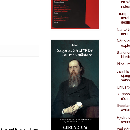
en v
indus
Trump r
avtal
desin
När Ortm
ner m
När bila
explo
Bandite
Nord
Idiot -
Jan Ha
sjung
sång
Chrusjt
31 proc
röstr
Ryssla
extr
Ryskt r
sven
Vad gör
 t ex publicerad i Time