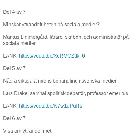
Del 4 av 7
Minskar yttrandefriheten på sociala medier?
Markus Limmergård, lärare, skribent och administratör på
sociala medier
LÄNK:
https://youtu.be/XcRMQZtIk_0
Del 5 av 7
Några viktiga ämnens behandling i svenska medier
Lars Drake, samhällspolitisk debattör, professor emeritus
LÄNK:
https://youtu.be/ly7w1uPuITs
Del 6 av 7
Visa om yttrandefrihet