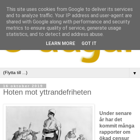
This site uses cookies from Google to deliver its services
and to analyze traffic. Your IP address and user-agent are
shared with Google along with performance and security
metrics to ensure quality of service, generate usage
statistics, and to detect and address abuse.
LEARN MORE
GOT IT
▼
16 oktober 2019
Hoten mot yttrandefriheten
Under senare
år har det
kommit många
rapporter om
ökad censur