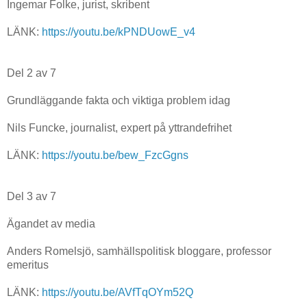
Ingemar Folke, jurist, skribent
LÄNK:
https://youtu.be/kPNDUowE_v4
Del 2 av 7
Grundläggande fakta och viktiga problem idag
Nils Funcke, journalist, expert på yttrandefrihet
LÄNK:
https://youtu.be/bew_FzcGgns
Del 3 av 7
Ägandet av media
Anders Romelsjö, samhällspolitisk bloggare, professor
emeritus
LÄNK:
https://youtu.be/AVfTqOYm52Q