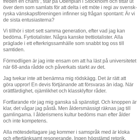
freden en chans”, står på Odenplan i Stockholm och tittar ut
över dem som samlats för att delta i ett möte i regi av svensk-
ryska vänskapsföreningen infinner sig frågan spontant: Är vi
de sista entusiasterna?
Vi tillhör i stort sett samma generation, efter vad jag kan
bedöma. Fyrtiotalister. Några kanske trettiotalister. Alla
präglade i ett efterkrigssamhälle som snabbt tog oss till
samtiden.
Förmodligen är jag inte ensam om att ha läst på universitetet
när 68-anda rådde och påverkats starkt av det.
Jag tvekar inte att benämna mig rödskägg. Det är rätt att
göra uppror! En devis förtjänande att försvaras än idag. När
orättfärdighet, ojämlikhet och klassklyftor råder.
Fortfarande rör jag mig ganska så spänstigt. Och knoppen är
klar, det vågar jag påstå. Men åldersmässigt räknas jag till
gamlingarna. I ålderismens kultur bedöms man efter ålder
och inte kompetens.
Alla mötesdeltagare jag kommer i samspråk med är kloka
och eftertänksamt resonerande. Ingen högstämd retorik.