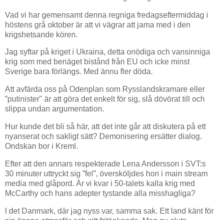
Vad vi har gemensamt denna regniga fredagseftermiddag i
höstens grå oktober är att vi vägrar att jama med i den
krigshetsande kören.
Jag syftar på kriget i Ukraina, detta onödiga och vansinniga
krig som med benäget bistånd från EU och icke minst
Sverige bara förlängs. Med ännu fler döda.
Att avfärda oss på Odenplan som Rysslandskramare eller
”putinister" är att göra det enkelt för sig, slå dövörat till och
slippa undan argumentation.
Hur kunde det bli så här, att det inte går att diskutera på ett
nyanserat och sakligt sätt? Demonisering ersätter dialog.
Ondskan bor i Kreml.
Efter att den annars respekterade Lena Andersson i SVT:s
30 minuter uttryckt sig ”fel”, översköljdes hon i main stream
media med glåpord. Är vi kvar i 50-talets kalla krig med
McCarthy och hans adepter tystande alla misshagliga?
I det Danmark, där jag nyss var, samma sak. Ett land känt för