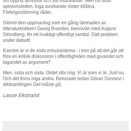
sin öppna atmosfär och sitt fritänkande. Men nu sluts
opinionsleden. Inga avvikande röster tillåtna.
Förkrigsstämning råder.
Glömd den uppmaning som en gång lämnades av
litteraturkritikern Georg Brandes, brevvvän med August
Strindberg, för ett livaktigt offentligt samtal: Sätt problem
under debatt!
Kanske är vi de sista entusiasterna - i tron på att det går att
föra en kritisk diskussion i offentligheten med givandet och
tagandet av argument?
Men, sista och sista. Ordet stör mig. Vi är som vi är. Just nu.
Och det finns inga andra. Betonade redan Göran Sonnevi i
diktsamlingen
Det måste gå
.
Lasse Ekstrand