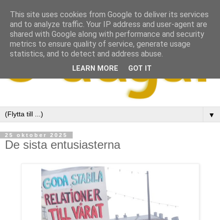
This site uses cookies from Google to deliver its services
and to analyze traffic. Your IP address and user-agent are
shared with Google along with performance and security
metrics to ensure quality of service, generate usage
statistics, and to detect and address abuse.
LEARN MORE
GOT IT
▼
25 oktober 2025
De sista entusiasterna