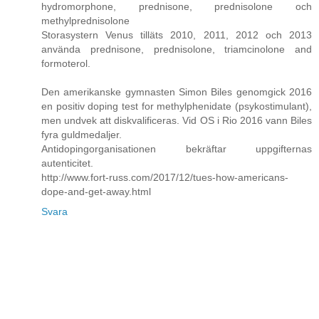
hydromorphone, prednisone, prednisolone och
methylprednisolone
Storasystern Venus tilläts 2010, 2011, 2012 och 2013
använda prednisone, prednisolone, triamcinolone and
formoterol.
Den amerikanske gymnasten Simon Biles genomgick 2016
en positiv doping test for methylphenidate (psykostimulant),
men undvek att diskvalificeras. Vid OS i Rio 2016 vann Biles
fyra guldmedaljer.
Antidopingorganisationen bekräftar uppgifternas
autenticitet.
http://www.fort-russ.com/2017/12/tues-how-americans-
dope-and-get-away.html
Svara