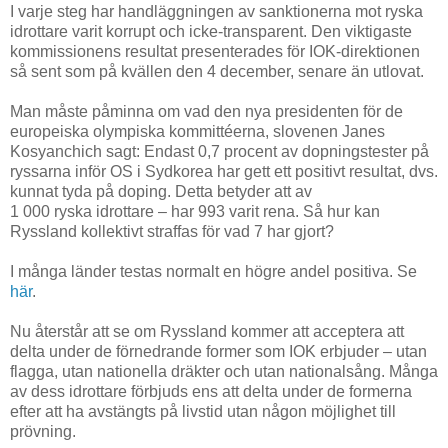
I varje steg har handläggningen av sanktionerna mot ryska
idrottare varit korrupt och icke-transparent. Den viktigaste
kommissionens resultat presenterades för IOK-direktionen
så sent som på kvällen den 4 december, senare än utlovat.
Man måste påminna om vad den nya presidenten för de
europeiska olympiska kommittéerna, slovenen Janes
Kosyanchich sagt: Endast 0,7 procent av dopningstester på
ryssarna inför OS i Sydkorea har gett ett positivt resultat, dvs.
kunnat tyda på doping. Detta betyder att av
1 000 ryska idrottare – har 993 varit rena. Så hur kan
Ryssland kollektivt straffas för vad 7 har gjort?
I många länder testas normalt en högre andel positiva. Se
här
.
Nu återstår att se om Ryssland kommer att acceptera att
delta under de förnedrande former som IOK erbjuder – utan
flagga, utan nationella dräkter och utan nationalsång. Många
av dess idrottare förbjuds ens att delta under de formerna
efter att ha avstängts på livstid utan någon möjlighet till
prövning.