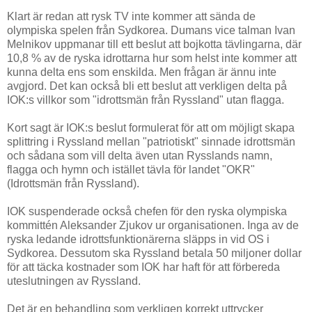
Klart är redan att rysk TV inte kommer att sända de
olympiska spelen från Sydkorea. Dumans vice talman Ivan
Melnikov uppmanar till ett beslut att bojkotta tävlingarna, där
10,8 % av de ryska idrottarna hur som helst inte kommer att
kunna delta ens som enskilda. Men frågan är ännu inte
avgjord. Det kan också bli ett beslut att verkligen delta på
IOK:s villkor som "idrottsmän från Ryssland" utan flagga.
Kort sagt är IOK:s beslut formulerat för att om möjligt skapa
splittring i Ryssland mellan "patriotiskt" sinnade idrottsmän
och sådana som vill delta även utan Rysslands namn,
flagga och hymn och istället tävla för landet "OKR"
(Idrottsmän från Ryssland).
IOK suspenderade också chefen för den ryska olympiska
kommittén Aleksander Zjukov ur organisationen. Inga av de
ryska ledande idrottsfunktionärerna släpps in vid OS i
Sydkorea. Dessutom ska Ryssland betala 50 miljoner dollar
för att täcka kostnader som IOK har haft för att förbereda
uteslutningen av Ryssland.
Det är en behandling som verkligen korrekt uttrycker