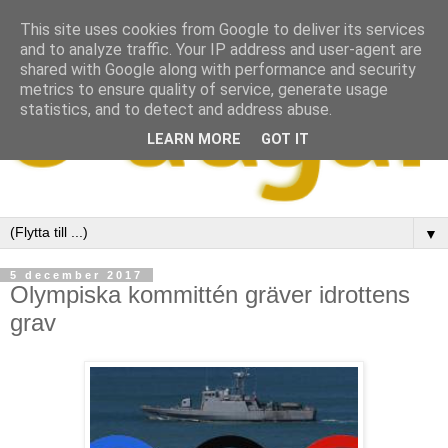
This site uses cookies from Google to deliver its services
and to analyze traffic. Your IP address and user-agent are
shared with Google along with performance and security
metrics to ensure quality of service, generate usage
statistics, and to detect and address abuse.
LEARN MORE
GOT IT
▼
5 december 2017
Olympiska kommittén gräver idrottens
grav